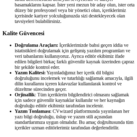
basamaklarını kapsar. İster yeni mezun bir aday olun, ister orta
düzey bir profesyonel veya bir yönetici olun, içeriklerimiz
içerisinde kariyer yolculuğunuzda sizi destekleyecek olan
tavsiyeleri bulabilirsiniz.
Kalite Güvencesi
Doğrulama Araçları:
İçeriklerimizde bahsi geçen iddia ve
istatistikleri doğrulamak için gelişmiş yazılım programları ve
veri tabanlarını kullanıyoruz. Ayrıca editör ekibimiz ifade
edilen bilgileri birkaç farklı güvenilir kaynak üzerinden çapraz
bir şekilde kontrol eder.
Yazım Kalitesi:
Yayınladığımız her içerik dil bilgisi
doğruluğunu incelemek ve tutarlılığı sağlamak amacıyla, ilgili
dilin kurallarını içeren kılavuzlar kullanılarak kontrol ve
düzeltme sürecinden geçer.
Orjinallik
: Tüm içeriklerin bilgilendirici olmasını sağlamak
için sadece güvenilir kaynaklar kullanılır ve her kaynağın
doğruluğu editör ekibimiz tarafından incelenir.
Yazım Tonlaması
: CVwizard platformunda yayınlanan her
yazı bilgi doğruluğu, üslup ve yazım stili açısından
standartlarımıza uygun olmalıdır. Bu amaç doğrultusunda tüm
içerikler uzman editörlerimiz tarafından değerlendirilir.