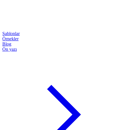
Şablonlar
Örnekler
Blog
Ön yazı