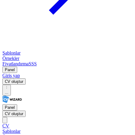
Şablonlar
Örnekler
Fiyatlandırma
SSS
Panel
Giriş yap
CV oluştur
...
Panel
CV oluştur
CV
Şablonlar