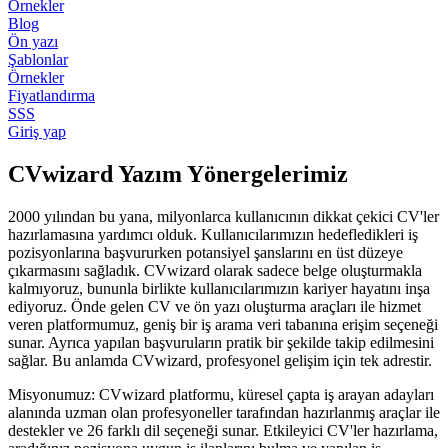
Örnekler
Blog
Ön yazı
Şablonlar
Örnekler
Fiyatlandırma
SSS
Giriş yap
CVwizard Yazım Yönergelerimiz
2000 yılından bu yana, milyonlarca kullanıcının dikkat çekici CV'ler
hazırlamasına yardımcı olduk. Kullanıcılarımızın hedefledikleri iş
pozisyonlarına başvururken potansiyel şanslarını en üst düzeye
çıkarmasını sağladık. CVwizard olarak sadece belge oluşturmakla
kalmıyoruz, bununla birlikte kullanıcılarımızın kariyer hayatını inşa
ediyoruz. Önde gelen CV ve ön yazı oluşturma araçları ile hizmet
veren platformumuz, geniş bir iş arama veri tabanına erişim seçeneği
sunar. Ayrıca yapılan başvuruların pratik bir şekilde takip edilmesini
sağlar. Bu anlamda CVwizard, profesyonel gelişim için tek adrestir.
Misyonumuz:
CVwizard platformu, küresel çapta iş arayan adayları
alanında uzman olan profesyoneller tarafından hazırlanmış araçlar ile
destekler ve 26 farklı dil seçeneği sunar. Etkileyici CV'ler hazırlama,