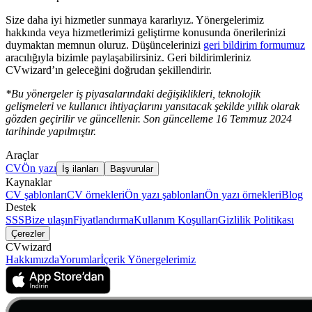
Size daha iyi hizmetler sunmaya kararlıyız. Yönergelerimiz
hakkında veya hizmetlerimizi geliştirme konusunda önerilerinizi
duymaktan memnun oluruz. Düşüncelerinizi
geri bildirim formumuz
aracılığıyla bizimle paylaşabilirsiniz. Geri bildirimleriniz
CVwizard’ın geleceğini doğrudan şekillendirir.
*Bu yönergeler iş piyasalarındaki değişiklikleri, teknolojik
gelişmeleri ve kullanıcı ihtiyaçlarını yansıtacak şekilde yıllık olarak
gözden geçirilir ve güncellenir. Son güncelleme 16 Temmuz 2024
tarihinde yapılmıştır.
Araçlar
CV
Ön yazı
İş ilanları
Başvurular
Kaynaklar
CV şablonları
CV örnekleri
Ön yazı şablonları
Ön yazı örnekleri
Blog
Destek
SSS
Bize ulaşın
Fiyatlandırma
Kullanım Koşulları
Gizlilik Politikası
Çerezler
CVwizard
Hakkımızda
Yorumlar
İçerik Yönergelerimiz