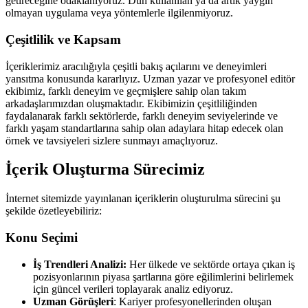
getireceğine odaklanıyoruz. Dün kullanılan ya da artık yaygın
olmayan uygulama veya yöntemlerle ilgilenmiyoruz.
Çeşitlilik ve Kapsam
İçeriklerimiz aracılığıyla çeşitli bakış açılarını ve deneyimleri
yansıtma konusunda kararlıyız. Uzman yazar ve profesyonel editör
ekibimiz, farklı deneyim ve geçmişlere sahip olan takım
arkadaşlarımızdan oluşmaktadır. Ekibimizin çeşitliliğinden
faydalanarak farklı sektörlerde, farklı deneyim seviyelerinde ve
farklı yaşam standartlarına sahip olan adaylara hitap edecek olan
örnek ve tavsiyeleri sizlere sunmayı amaçlıyoruz.
İçerik Oluşturma Sürecimiz
İnternet sitemizde yayınlanan içeriklerin oluşturulma sürecini şu
şekilde özetleyebiliriz:
Konu Seçimi
İş Trendleri Analizi:
Her ülkede ve sektörde ortaya çıkan iş
pozisyonlarının piyasa şartlarına göre eğilimlerini belirlemek
için güncel verileri toplayarak analiz ediyoruz.
Uzman Görüşleri
: Kariyer profesyonellerinden oluşan