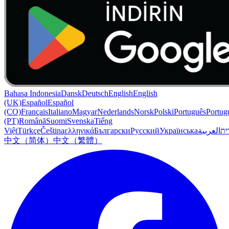
Bahasa Indonesia
Dansk
Deutsch
English
English
(UK)
Español
Español
(CO)
Français
Italiano
Magyar
Nederlands
Norsk
Polski
Português
Portug
(PT)
Română
Suomi
Svenska
Tiếng
Việt
Türkçe
Čeština
ελληνικά
Български
Русский
Українська
العربية
ִית
中文（简体）
中文（繁體）