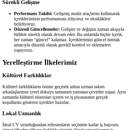
Sürekli Gelişme
Performans Takibi:
Gelişmiş analiz araçlarını kullanarak
içeriklerimizin performansını izliyoruz ve eksiklikleri
belirliyoruz.
Düzenli Güncellemeler:
Gelişim ve değişim zaman akışıyla
birlikte sürekli olarak devam eder. Bu anlamda hiçbir içerik,
her zaman “güncel” kalamaz. İçeriklerimizi güncel tutmak
amacıyla düzenli olarak gerekli kontrol ve eklemeleri
yapıyoruz.
Yerelleştirme İlkelerimiz
Kültürel Farklılıklar
Kültürel farklılıkların önüne geçmek adına uzman takım
arkadaşlarımız yerel dokuyu tamamen yansıtan çeviriler yapar. Aynı
zamanda kültürel nüansları içeren ve iş piyasasının gerçek
koşullarını gösteren içerikler hazırlar.
Lokal Uzmanlık
İdeal CV uzunluğundan referansların seçimine kadar iş başvuru
süreci ülkeden ülkeye farklılık gösterir. Yerel uzmanlarımız iş