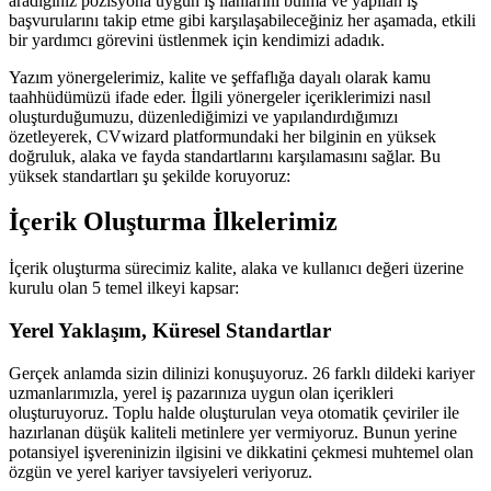
aradığınız pozisyona uygun iş ilanlarını bulma ve yapılan iş
başvurularını takip etme gibi karşılaşabileceğiniz her aşamada, etkili
bir yardımcı görevini üstlenmek için kendimizi adadık.
Yazım yönergelerimiz, kalite ve şeffaflığa dayalı olarak kamu
taahhüdümüzü ifade eder. İlgili yönergeler içeriklerimizi nasıl
oluşturduğumuzu, düzenlediğimizi ve yapılandırdığımızı
özetleyerek, CVwizard platformundaki her bilginin en yüksek
doğruluk, alaka ve fayda standartlarını karşılamasını sağlar. Bu
yüksek standartları şu şekilde koruyoruz:
İçerik Oluşturma İlkelerimiz
İçerik oluşturma sürecimiz kalite, alaka ve kullanıcı değeri üzerine
kurulu olan 5 temel ilkeyi kapsar:
Yerel Yaklaşım, Küresel Standartlar
Gerçek anlamda sizin dilinizi konuşuyoruz. 26 farklı dildeki kariyer
uzmanlarımızla, yerel iş pazarınıza uygun olan içerikleri
oluşturuyoruz. Toplu halde oluşturulan veya otomatik çeviriler ile
hazırlanan düşük kaliteli metinlere yer vermiyoruz. Bunun yerine
potansiyel işvereninizin ilgisini ve dikkatini çekmesi muhtemel olan
özgün ve yerel kariyer tavsiyeleri veriyoruz.