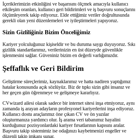
İçeriklerimizin etkinliğini ve başarısını ölçmek amacıyla kullanıcı
etkileşim oranları, kullanıcı geri bildirimleri ve iş başvuru sonuçlarını
ölçümleyerek takip ediyoruz. Elde ettiğimiz veriler doğrultusunda
gerekli olan yeni düzenlemeleri ve iyileştirmeleri yapıyoruz.
Sizin Gizliliğiniz Bizim Önceliğimiz
Kariyer yolculuğunuz kişiseldir ve bu duruma saygı duyuyoruz. Sıkı
gizlilik standartlarımız, verilerinizin en üst düzeyde güvenlikle
işlenmesini sağlar. Güveniniz bizim en değerli varlığımızdır.
Şeffaflık ve Geri Bildirim
Geliştirme süreçlerimiz, kaynaklarımız ve hatta nadiren yaptığımız
hatalar konusunda açık sözlüyüz. Biz de tıpkı sizin gibi insanız ve
her geçen gün öğrenmeye ve gelişmeye kararlıyız.
CVwizard ailesi olarak sadece bir internet sitesi inşa etmiyoruz, aynı
zamanda iş arayan adayların profesyonel kariyerlerini inşa ediyoruz.
Kullanıcı dostu araçlarımız öne çıkan CV ve ön yazılar
oluşturmanıza yardımcı olur. İş arama veri tabanımız hayalini
kurduğunuz pozisyonlardaki kariyer fırsatlarının kapısını aralar.
Başvuru takip sistemimiz ise odağınızı kaybetmenizi engeller ve
düzenli takip imkanı sunar.