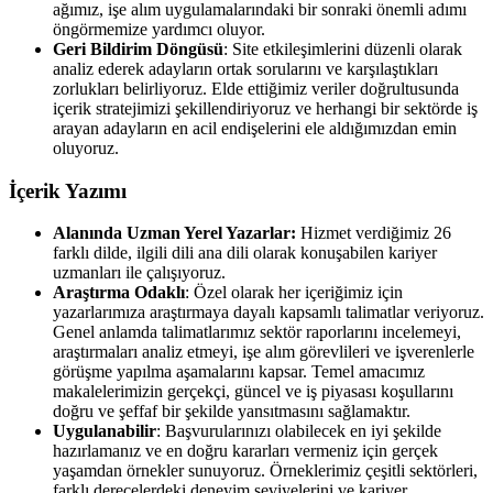
ağımız, işe alım uygulamalarındaki bir sonraki önemli adımı
öngörmemize yardımcı oluyor.
Geri Bildirim Döngüsü
: Site etkileşimlerini düzenli olarak
analiz ederek adayların ortak sorularını ve karşılaştıkları
zorlukları belirliyoruz. Elde ettiğimiz veriler doğrultusunda
içerik stratejimizi şekillendiriyoruz ve herhangi bir sektörde iş
arayan adayların en acil endişelerini ele aldığımızdan emin
oluyoruz.
İçerik Yazımı
Alanında Uzman Yerel Yazarlar:
Hizmet verdiğimiz 26
farklı dilde, ilgili dili ana dili olarak konuşabilen kariyer
uzmanları ile çalışıyoruz.
Araştırma Odaklı
: Özel olarak her içeriğimiz için
yazarlarımıza araştırmaya dayalı kapsamlı talimatlar veriyoruz.
Genel anlamda talimatlarımız sektör raporlarını incelemeyi,
araştırmaları analiz etmeyi, işe alım görevlileri ve işverenlerle
görüşme yapılma aşamalarını kapsar. Temel amacımız
makalelerimizin gerçekçi, güncel ve iş piyasası koşullarını
doğru ve şeffaf bir şekilde yansıtmasını sağlamaktır.
Uygulanabilir
: Başvurularınızı olabilecek en iyi şekilde
hazırlamanız ve en doğru kararları vermeniz için gerçek
yaşamdan örnekler sunuyoruz. Örneklerimiz çeşitli sektörleri,
farklı derecelerdeki deneyim seviyelerini ve kariyer