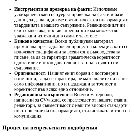
Инструменти за проверка на факти:
Използваме
усъвършенстван софтуер за проверка на факти и бази
данни, за да валидираме статистическата информация и
твърденията в нашето съдържание. Редакционният ни
екип също така, поставя препратки към множество
уважавани източници в самите текстове.
Езиково качество:
Всеки публикуван материал
преминава през задълбочен процес на корекция, като се
използват специфични за всеки език ръководства за
писане, за да се гарантира граматическа коректност,
едностилие и последователност в тона в цялото ни
съдържание.
Оригиналност:
Нашият екип борави с достоверни
източници, за да се гарантира, че материалите ни са не
само информативни, но и издържани за точност и
коректност във всяко едно отношение.
Редакционна завършеност:
Всички материали,
написани за CVwizard, се преглеждат от нашите главни
редактори, за съвместимост с нашите високи стандарти
по отношение на информацията, стилистиката и тона на
комуникация.
Процес на непрекъснати подобрения