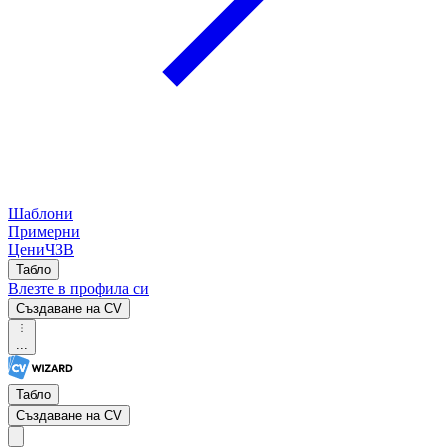
Шаблони
Примерни
Цени
ЧЗВ
Табло
Влезте в профила си
Създаване на CV
...
Табло
Създаване на CV