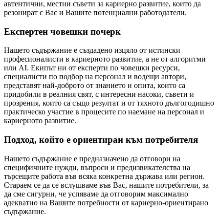
автентични, местни съвети за кариерно развитие, които да
резонират с Вас и Вашите потенциални работодатели.
Експертен човешки почерк
Нашето съдържание е създадено изцяло от истински
професионалисти в кариерното развитие, а не от алгоритми
или AI. Екипът ни от експерти по човешки ресурси,
специалисти по подбор на персонал и водещи автори,
представят най-доброто от знанието и опита, които са
придобили в реалния свят, с интересни насоки, съвети и
прозрения, които са също резултат и от тяхното дългогодишно
практическо участие в процесите по наемане на персонал и
кариерното развитие.
Подход, който е ориентиран към потребителя
Нашето съдържание е предназначено да отговори на
специфичните нужди, въпроси и предизвикателства на
търсещите работа във всяка конкретна държава или регион.
Стараем се да се вслушваме във Вас, нашите потребители, за
да сме сигурни, че успяваме да отговорим максимално
адекватно на Вашите потребности от кариерно-ориентирано
съдържание.