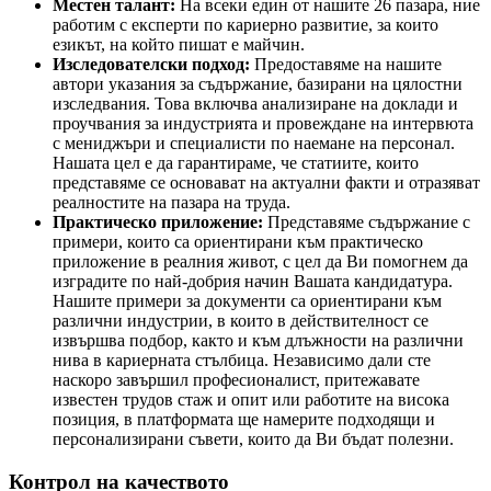
Местен талант:
На всеки един от нашите 26 пазара, ние
работим с експерти по кариерно развитие, за които
езикът, на който пишат е майчин.
Изследователски подход:
Предоставяме на нашите
автори указания за съдържание, базирани на цялостни
изследвания. Това включва анализиране на доклади и
проучвания за индустрията и провеждане на интервюта
с мениджъри и специалисти по наемане на персонал.
Нашата цел е да гарантираме, че статиите, които
представяме се основават на актуални факти и отразяват
реалностите на пазара на труда.
Практическо приложение:
Представяме съдържание с
примери, които са ориентирани към практическо
приложение в реалния живот, с цел да Ви помогнем да
изградите по най-добрия начин Вашата кандидатура.
Нашите примери за документи са ориентирани към
различни индустрии, в които в действителност се
извършва подбор, както и към длъжности на различни
нива в кариерната стълбица. Независимо дали сте
наскоро завършил професионалист, притежавате
известен трудов стаж и опит или работите на висока
позиция, в платформата ще намерите подходящи и
персонализирани съвети, които да Ви бъдат полезни.
Контрол на качеството