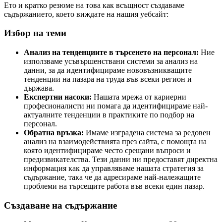
Ето и кратко резюме на това как всъщност създаваме
съдържанието, което виждате на нашия уебсайт:
Избор на теми
Анализ на тенденциите в търсенето на персонал:
Ние
използваме усъвършенствани системи за анализ на
данни, за да идентифицираме нововъзникващите
тенденции на пазара на труда във всеки регион и
държава.
Експертни насоки:
Нашата мрежа от кариерни
професионалисти ни помага да идентифицираме най-
актуалните тенденции в практиките по подбор на
персонал.
Обратна връзка:
Имаме изградена система за редовен
анализ на взаимодействията през сайта, с помощта на
която идентифицираме често срещани въпроси и
предизвикателства. Тези данни ни предоставят директна
информация как да управляваме нашата стратегия за
съдържание, така че да адресираме най-належащите
проблеми на търсещите работа във всеки един пазар.
Създаване на съдържание