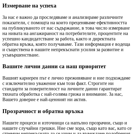
Измерване на успеха
За нас е важно да проследяваме и анализираме различните
показатели, с помощта на които преценяваме ефективността
на публикуваното от нас съдържание, в това число измерване
на нивата на ангажираност на потребителите, процентите на
успешно кандидатстване за работа, както и директната
обратна връзка, която получаваме. Тази информация е водеща
и съществена в нашите непрекъснати усилия за развитие и
усъвършенстване.
Вашите лични данни са наш приоритет
Вашият кариерен път е лично преживяване и ние подхождаме
с изключително уважение към този факт. Строгите ни
стандарти за поверителност на личните данни гарантират
тяхната обработка с най-голяма грижа и внимание. За нас,
Вашето доверие е най-ценният ни актив.
Прозрачност и обратна връзка
Нашите процеси и източници са напълно прозрачни, също и
нашите случайни грешки. Ние сме хора, също като вас, като се
стремим непрекъснато да се учим и да въвеждаме подобрения