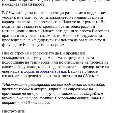
в ежедневната си работа.
В CVwizard целта ни не е просто да развиваме и поддържаме
уебсайт, ние сме част от изграждането на индивидуалната
кариера на всеки наш потребител. Нашите инструменти Ви
помагат да създавате открояващи се автобиографии и
мотивационни писма. Нашата база данни за работа Ви отваря
врати за вълнуващи възможности. Нашият инструмент за
проследяване на кандидатури Ви помага да организирате и
фокусирате Вашите усилия за успех.
Ние се стремим непрекъснато да Ви предлагаме
усъвършенствани услуги. Ако имате предложения за
подобряване на тези насоки или по отношение на процеса на
нашето обслужване, моля споделете идеите и препоръките си
чрез нашата
форма за обратна връзка
. Вашият принос е
изключително ценен за нас и за развитието на CVwizard.
*Настоящите редакционни насоки подлежат на ежегодно
преразглеждане и актуализация с цел отразяване на
промените на пазара на труда, технологичния напредък и
нуждите на потребителите. Последната актуализация е
направена на 16 юли 2024 г.
Инструменти