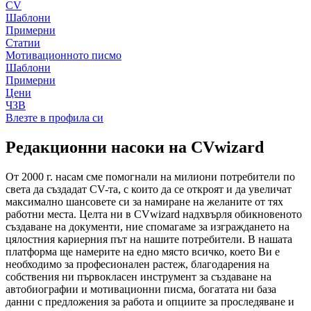
CV
Шаблони
Примерни
Статии
Мотивационното писмо
Шаблони
Примерни
Цени
ЧЗВ
Влезте в профила си
Редакционни насоки на CVwizard
От 2000 г. насам сме помогнали на милиони потребители по
света да създадат CV-та, с които да се откроят и да увеличат
максимално шансовете си за намиране на желаните от тях
работни места. Целта ни в CVwizard надхвърля обикновеното
създаване на документи, ние спомагаме за изграждането на
цялостния кариерния път на нашите потребители. В нашата
платформа ще намерите на едно място всичко, което Ви е
необходимо за професионален растеж, благодарения на
собствения ни първокласен инструмент за създаване на
автобиографии и мотивационни писма, богатата ни база
данни с предложения за работа и опциите за проследяване и