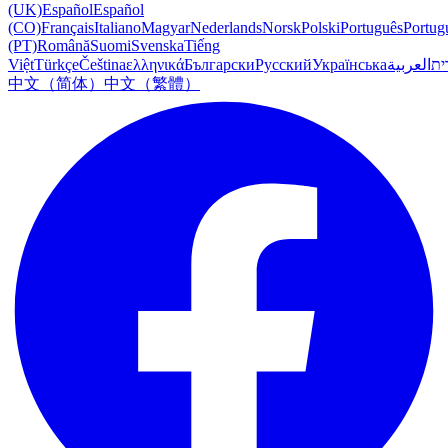
(UK)
Español
Español
(CO)
Français
Italiano
Magyar
Nederlands
Norsk
Polski
Português
Portug
(PT)
Română
Suomi
Svenska
Tiếng
Việt
Türkçe
Čeština
ελληνικά
Български
Русский
Українська
العربية
ִית
中文（简体）
中文（繁體）