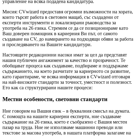
управление на всяка подадена кандидатура.
Мисия:
CVwizard предоставя огромни възможности на хората,
които търсят работа в световен мащаб, със създадени от
експерти инструменти и локализирани ръководства за
употреба на 26 езика. Стремим се да се позиционираме като
Ваш доверен помощник в кариерния Ви път, от самото
създаване на CV, до намирането на подходящи обяви за работа
и проследяването на Вашите кандидатури.
Настоящите редакционни насоки имат за цел да представят
нашия публичен ангажимент за качество и прозрачност. Те
обобщават процеса как създаваме, подбираме и поддържаме
съдържанието, на което разчитате за кариерното си развитие,
като гарантираме, че всяка информация в CVwizard отговаря
на най-високите стандарти за точност, уместност и полезност.
Ето как са структурирани нашите процеси:
Местни особености, световни стандарти
Ние говорим на Вашия език – в буквалния смисъл на думата.
С помощта на нашите кариерни експерти, ние създаваме
съдържание на 26 езика, което е съобразено с Вашия местен
пазар на труда. Ние не използваме машинни преводи или
текстове за масова употреба, в нашата платформа залагаме на