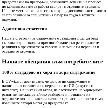
предоставяне на препоръки, различните аспекти на процеса
по кандидатстване за работа варират в отделните държави.
Нашите местни екипи се стремят да предоставят съвети, които
са приложими за специфичния пазар на труда в техните
държави.
Адаптивна стратегия
Нашата стратегия за съдържание е създадена с цел да бъде
гъвкава и да позволява приспособяване към регионалните
различия в практиките за търсене и наемане на персонал в
отделните държави.
Нашите обещания към потребителите
100% създадено от хора за хора съдържание
В CVwizard гарантираме, че цялото ни съдържание е
написано от истински експерти, а не от ИИ (изкуствен
интелект). Нашият екип вярва, че сложността на кариерното
развитие изисква детайлно разбиране и познаване на
отделните нюанси, както и лична съпричастност, които само
човешките автори могат да предоставят.