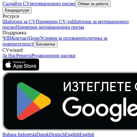
Създайте CV
мотивационно писмо
Обяви за работа
Кандидатури
Ресурси
Шаблони за CV
Примерни CV-та
Шаблони за мотивационно
писмо
Примерни мотивационни писма
Поддръжка
ЧЗВ
Контакт
Цени
Условия за ползване
политика за
поверителност
Бисквитки
CVwizard
За Нас
Ревюта
Редакционни насоки
Bahasa Indonesia
Dansk
Deutsch
English
English