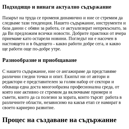
Подходящо и винаги актуално съдържание
Пазарът на труда се променя динамично и ние се стремим да
следваме тази тенденция. Нашето съдържание, инструменти и
база данни с обяви за работа, се актуализират непрекъснато, за
да Ви предложим всички новости. Добрите практики от вчера
приемаме като остарели новини. Погледът ни е насочен в
настоящето и в бъдещето - какво работи добре сега, и какво
ще работи още по-добре утре.
Разнообразие и приобщаване
С нашето съдържание, ние се ангажираме да представяме
различни гледни точки и опит. Екипът ни от автори и
редактори е представителен за голям набор от сектори и
обхваща една доста многообразна професионална среда, от
която ние активно се стремим да включваме примери и
съвети, които да са полезни за хората, които търсят работа в
различните области, независимо на какъв етап се намират в
своето кариерно развитие.
Процес на създаване на съдържание