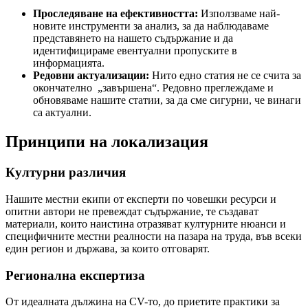
Проследяване на ефективността:
Използваме най-
новите инструменти за анализ, за ​​да наблюдаваме
представянето на нашето съдържание и да
идентифицираме евентуални пропуските в
информацията.
Редовни актуализации:
Нито едно статия не се счита за
окончателно „завършена“. Редовно преглеждаме и
обновяваме нашите статии, за да сме сигурни, че винаги
са актуални.
Принципи на локализация
Културни различия
Нашите местни екипи от експерти по човешки ресурси и
опитни автори не превеждат съдържание, те създават
материали, които наистина отразяват културните нюанси и
специфичните местни реалности на пазара на труда, във всеки
един регион и държава, за които отговарят.
Регионална експертиза
От идеалната дължина на CV-то, до приетите практики за