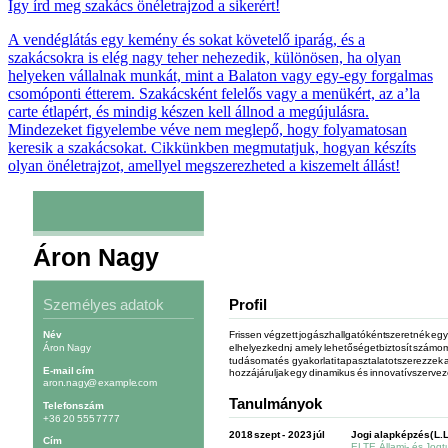
Így írd meg szakács önéletrajzod a sikerért!
A vendéglátás egy kemény és sokat követelő iparág, és a
szakácsokra is elég nagy teher nehezedik, különösen, ha olyan
helyeken vállalnak munkát, mint a Balaton vagy egy-egy forgalmas
csomóponti étterem. Szakácsként felelős vagy a menükért, az a’la
carte étlapért, és mindig készen kell állnod a megújulásra.
Mindezeket figyelembe véve nem meglepő, hogy folyamatosan
keresik a szakácsokat. Cikkünkben megmutatjuk, hogyan készíts
olyan önéletrajzot, amellyel megszerezheted a kiszemelt állást!