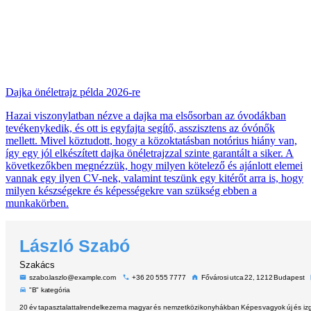
Dajka önéletrajz példa 2026-re
Hazai viszonylatban nézve a dajka ma elsősorban az óvodákban
tevékenykedik, és ott is egyfajta segítő, asszisztens az óvónők
mellett. Mivel köztudott, hogy a közoktatásban notórius hiány van,
így egy jól elkészített dajka önéletrajzzal szinte garantált a siker. A
következőkben megnézzük, hogy milyen kötelező és ajánlott elemei
vannak egy ilyen CV-nek, valamint teszünk egy kitérőt arra is, hogy
milyen készségekre és képességekre van szükség ebben a
munkakörben.