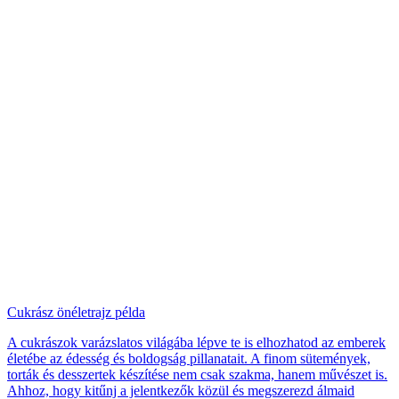
Cukrász önéletrajz példa
A cukrászok varázslatos világába lépve te is elhozhatod az emberek
életébe az édesség és boldogság pillanatait. A finom sütemények,
torták és desszertek készítése nem csak szakma, hanem művészet is.
Ahhoz, hogy kitűnj a jelentkezők közül és megszerezd álmaid