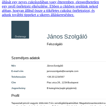
állását egy neves cukrászdában vagy étteremben, elengedhetetlen
egy profi önéletrajz elkészítése. Ebben a cikkben segítünk neked
abban, hogyan állítsd össze a tökéletes cukrász önéletrajzot, és
adunk további tippeket a sikeres álláskereséshez.