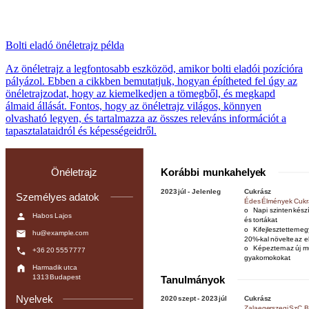
Bolti eladó önéletrajz példa
Az önéletrajz a legfontosabb eszközöd, amikor bolti eladói pozícióra
pályázol. Ebben a cikkben bemutatjuk, hogyan építheted fel úgy az
önéletrajzodat, hogy az kiemelkedjen a tömegből, és megkapd
álmaid állását. Fontos, hogy az önéletrajz világos, könnyen
olvasható legyen, és tartalmazza az összes releváns információt a
tapasztalataidról és képességeidről.