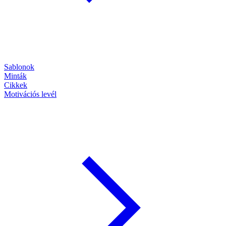
Sablonok
Minták
Cikkek
Motivációs levél