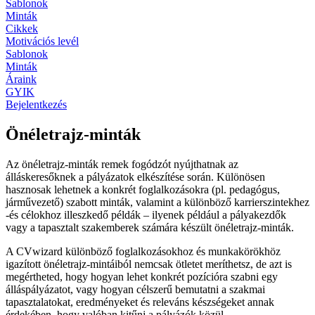
Sablonok
Minták
Cikkek
Motivációs levél
Sablonok
Minták
Áraink
GYIK
Bejelentkezés
Önéletrajz-minták
Az önéletrajz-minták remek fogódzót nyújthatnak az
álláskeresőknek a pályázatok elkészítése során. Különösen
hasznosak lehetnek a konkrét foglalkozásokra (pl. pedagógus,
járművezető) szabott minták, valamint a különböző karrierszintekhez
-és célokhoz illeszkedő példák – ilyenek például a pályakezdők
vagy a tapasztalt szakemberek számára készült önéletrajz-minták.
A CVwizard különböző foglalkozásokhoz és munkakörökhöz
igazított önéletrajz-mintáiból nemcsak ötletet meríthetsz, de azt is
megértheted, hogy hogyan lehet konkrét pozícióra szabni egy
álláspályázatot, vagy hogyan célszerű bemutatni a szakmai
tapasztalatokat, eredményeket és releváns készségeket annak
érdekében, hogy valóban kitűnj a pályázók közül.