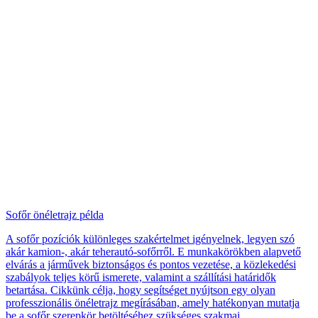
Sofőr önéletrajz példa
A sofőr pozíciók különleges szakértelmet igényelnek, legyen szó
akár kamion-, akár teherautó-sofőrről. E munkakörökben alapvető
elvárás a járművek biztonságos és pontos vezetése, a közlekedési
szabályok teljes körű ismerete, valamint a szállítási határidők
betartása. Cikkünk célja, hogy segítséget nyújtson egy olyan
professzionális önéletrajz megírásában, amely hatékonyan mutatja
be a sofőr szerepkör betöltéséhez szükséges szakmai