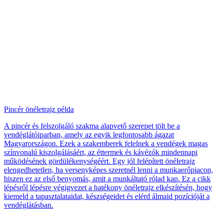
Pincér önéletrajz példa
A pincér és felszolgáló szakma alapvető szerepet tölt be a
vendéglátóiparban, amely az egyik legfontosabb ágazat
Magyarországon. Ezek a szakemberek felelnek a vendégek magas
színvonalú kiszolgálásáért, az éttermek és kávézók mindennapi
működésének gördülékenységéért. Egy jól felépített önéletrajz
elengedhetetlen, ha versenyképes szeretnél lenni a munkaerőpiacon,
hiszen ez az első benyomás, amit a munkáltató rólad kap. Ez a cikk
lépésről lépésre végigvezet a hatékony önéletrajz elkészítésén, hogy
kiemeld a tapasztalataidat, készségeidet és elérd álmaid pozícióját a
vendéglátásban.