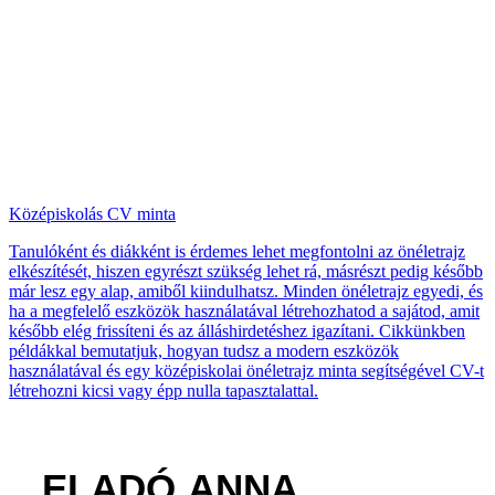
Középiskolás CV minta
Tanulóként és diákként is érdemes lehet megfontolni az önéletrajz
elkészítését, hiszen egyrészt szükség lehet rá, másrészt pedig később
már lesz egy alap, amiből kiindulhatsz. Minden önéletrajz egyedi, és
ha a megfelelő eszközök használatával létrehozhatod a sajátod, amit
később elég frissíteni és az álláshirdetéshez igazítani. Cikkünkben
példákkal bemutatjuk, hogyan tudsz a modern eszközök
használatával és egy középiskolai önéletrajz minta segítségével CV-t
létrehozni kicsi vagy épp nulla tapasztalattal.