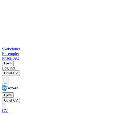
Skabeloner
Eksempler
Priser
FAQ
Hjem
Log ind
Opret CV
...
Hjem
Opret CV
CV