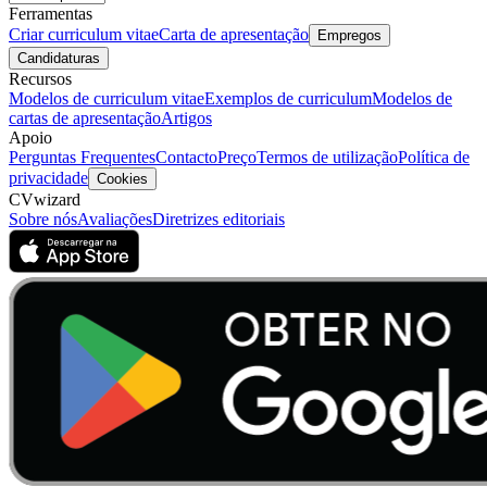
Ferramentas
Criar curriculum vitae
Carta de apresentação
Empregos
Candidaturas
Recursos
Modelos de curriculum vitae
Exemplos de curriculum
Modelos de
cartas de apresentação
Artigos
Apoio
Perguntas Frequentes
Contacto
Preço
Termos de utilização
Política de
privacidade
Cookies
CVwizard
Sobre nós
Avaliações
Diretrizes editoriais