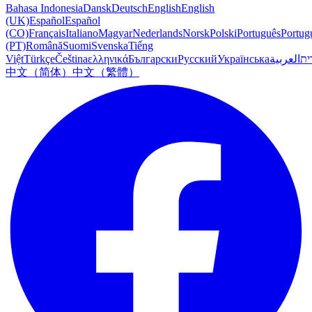
Bahasa Indonesia
Dansk
Deutsch
English
English
(UK)
Español
Español
(CO)
Français
Italiano
Magyar
Nederlands
Norsk
Polski
Português
Portug
(PT)
Română
Suomi
Svenska
Tiếng
Việt
Türkçe
Čeština
ελληνικά
Български
Русский
Українська
العربية
ִית
中文（简体）
中文（繁體）