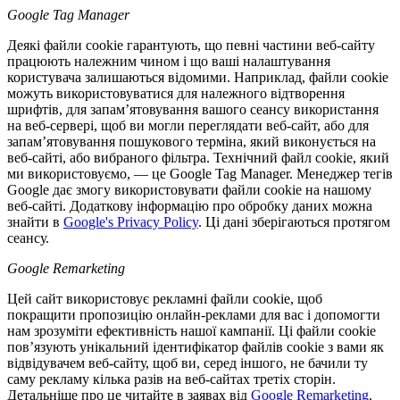
Google Tag Manager
Деякі файли cookie гарантують, що певні частини веб-сайту
працюють належним чином і що ваші налаштування
користувача залишаються відомими. Наприклад, файли cookie
можуть використовуватися для належного відтворення
шрифтів, для запам’ятовування вашого сеансу використання
на веб-сервері, щоб ви могли переглядати веб-сайт, або для
запам’ятовування пошукового терміна, який виконується на
веб-сайті, або вибраного фільтра. Технічний файл cookie, який
ми використовуємо, — це Google Tag Manager. Менеджер тегів
Google дає змогу використовувати файли cookie на нашому
веб-сайті. Додаткову інформацію про обробку даних можна
знайти в
Google's Privacy Policy
. Ці дані зберігаються протягом
сеансу.
Google Remarketing
Цей сайт використовує рекламні файли cookie, щоб
покращити пропозицію онлайн-реклами для вас і допомогти
нам зрозуміти ефективність нашої кампанії. Ці файли cookie
пов’язують унікальний ідентифікатор файлів cookie з вами як
відвідувачем веб-сайту, щоб ви, серед іншого, не бачили ту
саму рекламу кілька разів на веб-сайтах третіх сторін.
Детальніше про це читайте в заявах від
Google Remarketing
.