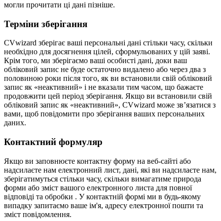
могли прочитати ці дані пізніше.
Терміни зберігання
CVwizard зберігає ваші персональні дані стільки часу, скільки
необхідно для досягнення цілей, сформульованих у цій заяві.
Крім того, ми зберігаємо ваші особисті дані, доки ваш
обліковий запис не буде остаточно видалено або через два з
половиною роки після того, як ви встановили свій обліковий
запис як «неактивний» і не вказали тим часом, що бажаєте
продовжити цей період зберігання. Якщо ви встановили свій
обліковий запис як «неактивний», CVwizard може зв’язатися з
вами, щоб повідомити про зберігання ваших персональних
даних.
Контактний формуляр
Якщо ви заповнюєте контактну форму на веб-сайті або
надсилаєте нам електронний лист, дані, які ви надсилаєте нам,
зберігатимуться стільки часу, скільки вимагатиме природа
форми або зміст вашого електронного листа для повної
відповіді та обробки . У контактній формі ми в будь-якому
випадку запитаємо ваше ім'я, адресу електронної пошти та
зміст повідомлення.