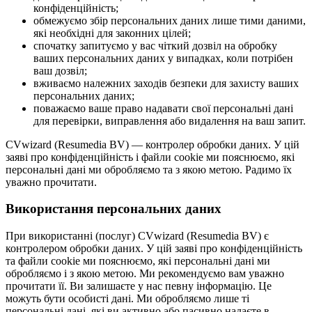
конфіденційність;
обмежуємо збір персональних даних лише тими даними,
які необхідні для законних цілей;
спочатку запитуємо у вас чіткий дозвіл на обробку
ваших персональних даних у випадках, коли потрібен
ваш дозвіл;
вживаємо належних заходів безпеки для захисту ваших
персональних даних;
поважаємо ваше право надавати свої персональні дані
для перевірки, виправлення або видалення на ваш запит.
CVwizard (Resumedia BV) — контролер обробки даних. У цій
заяві про конфіденційність і файли cookie ми пояснюємо, які
персональні дані ми обробляємо та з якою метою. Радимо їх
уважно прочитати.
Використання персональних даних
При використанні (послуг) CVwizard (Resumedia BV) є
контролером обробки даних. У цій заяві про конфіденційність
та файли cookie ми пояснюємо, які персональні дані ми
обробляємо і з якою метою. Ми рекомендуємо вам уважно
прочитати її. Ви залишаєте у нас певну інформацію. Це
можуть бути особисті дані. Ми обробляємо лише ті
персональні дані, які ви активно або пасивно надаєте в