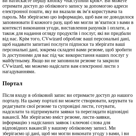
ви натискаєте першу кнопку «наступний крок». Ви можете
отримати доступ до облікового запису за допомогою адреси
електронної пошти, яку ви вказали як ім’я користувача та
пароль. Ми зберігаємо цю інформацію, щоб вам не доводилося
заповнювати її кожного разу, щоб ми могли зв’язатися з вами в
контексті виконання угоди, виставлення рахунків і оплати, а
також для надання огляду продуктів і послуг, які ви придбали
від нас. Крім того, CVwizard обробляє ваші персональні дані,
щоб надавати запитані послуги підписки та зберігати ваші
персональні дані, зокрема складені вами резюме, щоб зробити
їх доступними для вас під час використання наших послуг у
майбутньому. Якщо ви не заповнили резюме та закрили
CVwizard, ми можемо надіслати вам електронні листи з
нагадуваннями.
Портал
Після входу в обліковий запис ви отримаєте доступ до нашого
порталу. На цьому порталі ви можете створювати, керувати та
редагувати свої резюме та супровідні листи, готувати,
надсилати та підтримувати заявки та переглядати відповідні
вакансії. Ми зберігаємо вміст резюме, листи-заявки,
інформацію з надісланих заявок і ключові слова для
відповідних вакансій у вашому обліковому записі. Ми
зберігаємо ці дані, щоб ми могли виконати угоду з вами, і ви