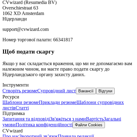
CVwizard (Resumedia BV)
Overschiestraat 63
1062 XD Amsterdam
Нідерланди
support@cvwizard.com
Номер торгової палати: 66341817
Щоб подати скаргу
Якщо у вас складається враження, що ми не допомагаємо вам
належним чином, ви маєте право подати скаргу до
Нідерландського органу захисту даних.
Інструменти
Створіть резюме
Супровідний лист
Вакансії
Відгуки
Ресурси
Шаблони резюме
Приклади резюме
Шаблони супровідних
листів
Статті
Підтримка
Запитання та відповіді
Зв'яжіться з нами
Вартість
Загальні
умови
Політика конфіденційності
Файли Cookies
CVwizard
Про нас
Зворотний зв’язок
Правила редакції