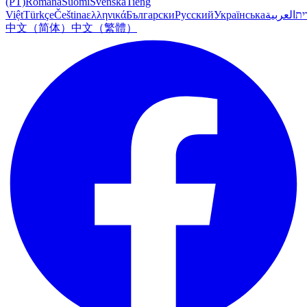
(PT)
Română
Suomi
Svenska
Tiếng
Việt
Türkçe
Čeština
ελληνικά
Български
Русский
Українська
العربية
ִית
中文（简体）
中文（繁體）