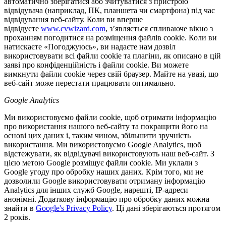
автоматично зберігатися або зчитуватися з пристрою
відвідувача (наприклад, ПК, планшета чи смартфона) під час
відвідування веб-сайту. Коли ви вперше
відвідуєте
www.cvwizard.com
, з’являється спливаюче вікно з
проханням погодитися на розміщення файлів cookie. Коли ви
натискаєте «Погоджуюсь», ви надаєте нам дозвіл
використовувати всі файли cookie та плагіни, як описано в цій
заяві про конфіденційність і файли cookie. Ви можете
вимкнути файли cookie через свій браузер. Майте на увазі, що
веб-сайт може перестати працювати оптимально.
Google Analytics
Ми використовуємо файли cookie, щоб отримати інформацію
про використання нашого веб-сайту та покращити його на
основі цих даних і, таким чином, збільшити зручність
використання. Ми використовуємо Google Analytics, щоб
відстежувати, як відвідувачі використовують наш веб-сайт. З
цією метою Google розміщує файли cookie. Ми уклали з
Google угоду про обробку наших даних. Крім того, ми не
дозволили Google використовувати отриману інформацію
Analytics для інших служб Google, нарешті, IP-адреси
анонімні. Додаткову інформацію про обробку даних можна
знайти в
Google's Privacy Policy
. Ці дані зберігаються протягом
2 років.