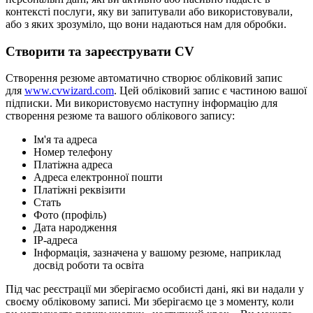
контексті послуги, яку ви запитували або використовували,
або з яких зрозуміло, що вони надаються нам для обробки.
Створити та зареєструвати CV
Створення резюме автоматично створює обліковий запис
для
www.cvwizard.com
. Цей обліковий запис є частиною вашої
підписки. Ми використовуємо наступну інформацію для
створення резюме та вашого облікового запису:
Ім'я та адреса
Номер телефону
Платіжна адреса
Адреса електронної пошти
Платіжні реквізити
Стать
Фото (профіль)
Дата народження
IP-адреса
Інформація, зазначена у вашому резюме, наприклад
досвід роботи та освіта
Під час реєстрації ми зберігаємо особисті дані, які ви надали у
своєму обліковому записі. Ми зберігаємо це з моменту, коли