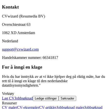
Kontakt
CVwizard (Resumedia BV)
Overschiestraat 63
1062 XD Amsterdam
Nederland
support@cvwizard.com
Handelskammer nummer: 66341817
For å inngi en klage
Hvis du har inntrykk av at vi ikke hjelper deg på riktig måte, har du
rett til å inngi en klage til den nederlandske
datatilsynsmyndigheten."
Verktøy
Lag CV
Jobbsøknad
Ledige stillinger
Søknader
Ressurser
CV maler
CV-eksempler
CV-artikler
Jobbsøknad maler
Jobbsøknad