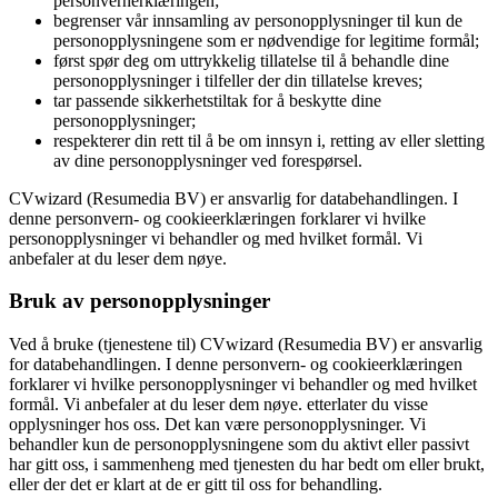
personvernerklæringen;
begrenser vår innsamling av personopplysninger til kun de
personopplysningene som er nødvendige for legitime formål;
først spør deg om uttrykkelig tillatelse til å behandle dine
personopplysninger i tilfeller der din tillatelse kreves;
tar passende sikkerhetstiltak for å beskytte dine
personopplysninger;
respekterer din rett til å be om innsyn i, retting av eller sletting
av dine personopplysninger ved forespørsel.
CVwizard (Resumedia BV) er ansvarlig for databehandlingen. I
denne personvern- og cookieerklæringen forklarer vi hvilke
personopplysninger vi behandler og med hvilket formål. Vi
anbefaler at du leser dem nøye.
Bruk av personopplysninger
Ved å bruke (tjenestene til) CVwizard (Resumedia BV) er ansvarlig
for databehandlingen. I denne personvern- og cookieerklæringen
forklarer vi hvilke personopplysninger vi behandler og med hvilket
formål. Vi anbefaler at du leser dem nøye. etterlater du visse
opplysninger hos oss. Det kan være personopplysninger. Vi
behandler kun de personopplysningene som du aktivt eller passivt
har gitt oss, i sammenheng med tjenesten du har bedt om eller brukt,
eller der det er klart at de er gitt til oss for behandling.