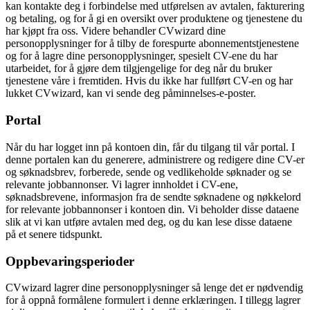
kan kontakte deg i forbindelse med utførelsen av avtalen, fakturering
og betaling, og for å gi en oversikt over produktene og tjenestene du
har kjøpt fra oss. Videre behandler CVwizard dine
personopplysninger for å tilby de forespurte abonnementstjenestene
og for å lagre dine personopplysninger, spesielt CV-ene du har
utarbeidet, for å gjøre dem tilgjengelige for deg når du bruker
tjenestene våre i fremtiden. Hvis du ikke har fullført CV-en og har
lukket CVwizard, kan vi sende deg påminnelses-e-poster.
Portal
Når du har logget inn på kontoen din, får du tilgang til vår portal. I
denne portalen kan du generere, administrere og redigere dine CV-er
og søknadsbrev, forberede, sende og vedlikeholde søknader og se
relevante jobbannonser. Vi lagrer innholdet i CV-ene,
søknadsbrevene, informasjon fra de sendte søknadene og nøkkelord
for relevante jobbannonser i kontoen din. Vi beholder disse dataene
slik at vi kan utføre avtalen med deg, og du kan lese disse dataene
på et senere tidspunkt.
Oppbevaringsperioder
CVwizard lagrer dine personopplysninger så lenge det er nødvendig
for å oppnå formålene formulert i denne erklæringen. I tillegg lagrer