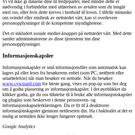
Vi vil ikke gi dataene dine til tredjeparter, med mindre dette er
nødvendig i forbindelse med utførelsen av avtalen som du inngår
med oss, eller hvis dette kreves i henhold til loven. I tilfelle mistanke
om svindel eller misbruk av nettstedet vårt, kan vi overlevere
personopplysninger til de kompetente myndighetene.
Det er inkludert sosiale medier-knapper på nettstedet vårt. Med dette
samler administratorene av disse tjenestene inn dine
personopplysninger.
Informasjonskapsler
Informasjonskapsler er små informasjonsfiler som automatisk kan
lagres på eller leses fra besøkerens enhet (som PC, nettbrett eller
smarttelefon) når man besøker en nettside. Når du besøker
www.cvwizard.com
for første gang, vises en pop-up som ber deg
om å godta plassering av informasjonskapsler. I det øyeblikket du
klikker godta, gir du oss tillatelse til å bruke alle informasjonskapsler
og plugins som beskrevet i denne personvern- og
informasjonskapselerklæringen. Du er fri til å deaktivere
informasjonskapsler gjennom nettleseren din. Ha i bakhodet at det er
mulig at nettsiden ikke lenger fungerer optimalt.
Google Analytics