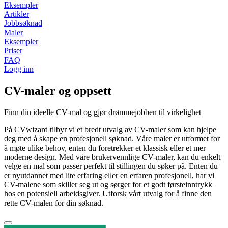
Eksempler
Artikler
Jobbsøknad
Maler
Eksempler
Priser
FAQ
Logg inn
CV-maler og oppsett
Finn din ideelle CV-mal og gjør drømmejobben til virkelighet
På CVwizard tilbyr vi et bredt utvalg av CV-maler som kan hjelpe
deg med å skape en profesjonell søknad. Våre maler er utformet for
å møte ulike behov, enten du foretrekker et klassisk eller et mer
moderne design. Med våre brukervennlige CV-maler, kan du enkelt
velge en mal som passer perfekt til stillingen du søker på. Enten du
er nyutdannet med lite erfaring eller en erfaren profesjonell, har vi
CV-malene som skiller seg ut og sørger for et godt førsteinntrykk
hos en potensiell arbeidsgiver. Utforsk vårt utvalg for å finne den
rette CV-malen for din søknad.