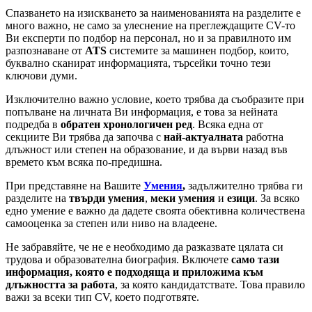
Спазването на изискването за наименованията на разделите е
много важно, не само за улеснение на преглеждащите CV-то
Ви експерти по подбор на персонал, но и за правилното им
разпознаване от
ATS
системите за машинен подбор, които,
буквално сканират информацията, търсейки точно тези
ключови думи.
Изключително важно условие, което трябва да съобразите при
попълване на личната Ви информация, е това за нейната
подредба в
обратен хронологичен ред
. Всяка една от
секциите Ви трябва да започва с
най-актуалната
работна
длъжност или степен на образование, и да върви назад във
времето към всяка по-предишна.
При представяне на Вашите
Умения
,
задължително трябва ги
разделите на
твърди умения
,
меки умения
и
езици
. За всяко
едно умение е важно да дадете своята обективна количествена
самооценка за степен или ниво на владеене.
Не забравяйте, че не е необходимо да разказвате цялата си
трудова и образователна биография. Включете
само тази
информация, която е подходяща и приложима към
длъжността за работа
, за която кандидатствате. Това правило
важи за всеки тип CV, което подготвяте.