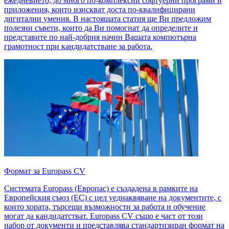
ежедневието, до много по-комплексни софтуерни програми и
приложения, които изискват доста по-квалифицирани
дигитални умения. В настоящата статия ще Ви предложим
полезни съвети, които да Ви помогнат да определите и
представите по най-добрия начин Вашата компютърна
грамотност при кандидатстване за работа.
Формат за Europass CV
Системата Europass (Европас) е създадена в рамките на
Европейския съюз (ЕС) с цел уеднаквяване на документите, с
които хората, търсещи възможности за работа и обучение
могат да кандидатстват. Europass CV също е част от този
набор от документи и представлява стандартизиран формат на