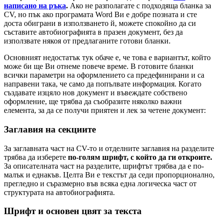
написано на ръка
.
Ако не разполагате с подходяща бланка за
CV, но пък ако програмата Word Ви е добре позната и сте
доста обиграни в използването й, можете спокойно да си
съставите автобиографията в празен документ, без да
използвате някоя от предлаганите готови бланки.
Основният недостатък тук обаче е, че това е вариантът, който
може би ще Ви отнеме повече време. В готовите бланки
всички параметри на оформлението са предефинирани и са
направени така, че само да попълвате информация. Когато
създавате изцяло нов документ и въвеждате собствено
оформление, ще трябва да съобразите няколко важни
елемента, за да се получи приятен и лек за четене документ:
Заглавия на секциите
За заглавната част на CV-то и отделните заглавия на разделите
трябва да изберете
по-голям шрифт, с който да ги откроите.
За описателната част на разделите, шрифтът трябва да е по-
малък и еднакъв. Целта Ви е текстът да седи пропорционално,
прегледно и съразмерно във всяка една логическа част от
структурата на автобиографията.
Шрифт и основен цвят за текста