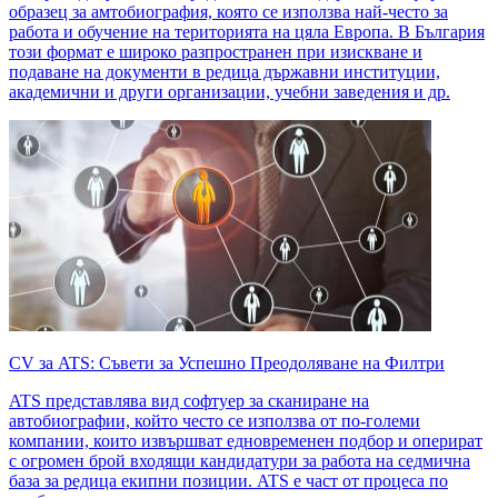
образец за амтобиография, която се използва най-често за
работа и обучение на територията на цяла Европа. В България
този формат е широко разпространен при изискване и
подаване на документи в редица държавни институции,
академични и други организации, учебни заведения и др.
CV за ATS: Съвети за Успешно Преодоляване на Филтри
ATS представлява вид софтуер за сканиране на
автобиографии, който често се използва от по-големи
компании, които извършват едновременен подбор и оперират
с огромен брой входящи кандидатури за работа на седмична
база за редица екипни позиции. ATS е част от процеса по