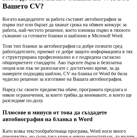
Вашето CV?
Когато кандидатите за работа съставят автобиография за
първи път или бързат да хванат срока на обявен конкурс за
работа, най-честото решение, което изниква първо в тяхното
съзнание са готовите бланки и шаблони в Microsoft Word.
Този тип бланки за автобиография са добре познати сред
работодателите, приемат се добре защото информацията в тях
е структурирана професионално и е подредена съгласно
общоприетите стандарти. Ако търсите бърза и безплатна
опция или пък не разполагате с достатъчно време, за да
намерите подходящ шаблон, CV на бланка от Word би била
чудесно решение за изготвяне на Вашата автобиография.
Наред със своите предимства обаче, програмата предлага и
някои ограничения, за които трябва да внимавате, и които ще
разгледаме по-долу.
Плюсове и минуси от това да създадете
автобиография на бланка в Word
Като всяка текстообработваща програма, Word носи много
предимства, но също така крие и някои недостатъци, да видим