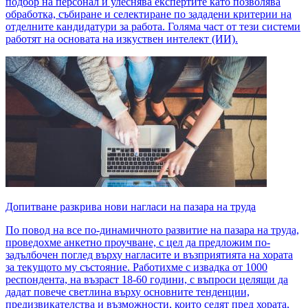
подбор на персонал и улеснява експертите като позволява
обработка, събиране и селектиране по зададени критерии на
отделните кандидатури за работа. Голяма част от тези системи
работят на основата на изкуствен интелект (ИИ).
Допитване разкрива нови нагласи на пазара на труда
По повод на все по-динамичното развитие на пазара на труда,
проведохме анкетно проучване, с цел да предложим по-
задълбочен поглед върху нагласите и възприятията на хората
за текущото му състояние. Работихме с извадка от 1000
респондента, на възраст 18-60 години, с въпроси целящи да
дадат повече светлина върху основните тенденции,
предизвикателства и възможности, които седят пред хората,