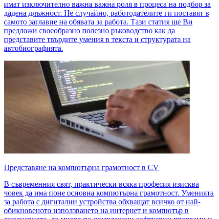
имат изключително важна важна роля в процеса на подбор за
дадена длъжност. Не случайно, работодателите ги поставят в
самото заглавие на обявата за работа. Тази статия ще Ви
предложи своеобразно полезно ръководство как да
представите твърдите умения в текста и структурата на
автобиографията.
Представяне на компютърна грамотност в CV
В съвременния свят, практически всяка професия изисква
човек да има поне основна компютърна грамотност. Уменията
за работа с дигитални устройства обхващат всичко от най-
обикновеното използването на интернет и компютър в