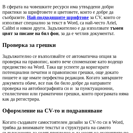
В сферата на човешките ресурси има утвърдени добри
практики за шрифтовете и цветовете, които е добре да
съобразите.
Най-подходящите шрифтове
за CV, които се
използват специално за текст в Word, са най-често Ariel,
Calibri и някои други. Задължително е да използвате
тъмен
цвят за писане на бял фон
, за да е четлив документът.
Проверка за грешки
Задължително се възползвайте от автоматична опция за
проверка на правопис, която вече споменахме като водещо
предимство на Word. Така ще успеете да коригирате
потенциални печатни и правописни грешки, още докато
пишете и ще имате перфектна редакция. Когато завършите
документа обаче, все пак би било добре да направите
проверка на автобиографията си и за пунктуационни,
стилистични или граматични грешки, които програмата няма
как да регистрира.
Оформление на CV-то и подравняване
Когато създавате самостоятелен дизайн за CV-то си в Word,
трябва да внимавате текстът и структурата на самото
съдържанието да седят прегледно и да носят на експертите по