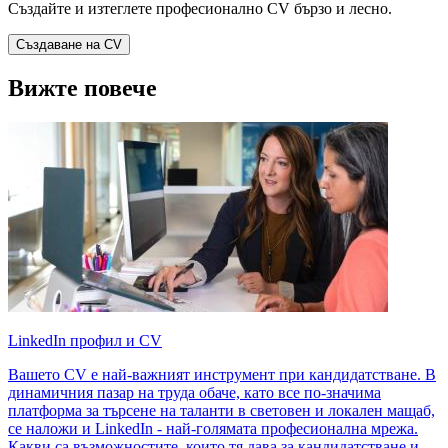
Създайте и изтеглете професионално CV бързо и лесно.
Създаване на CV
Вижте повече
LinkedIn профил и CV
Вашето CV е най-важният инструмент при кандидатстване. В
динамичния пазар на труда обаче, като все по-значима
платформа за търсене на таланти в световен и локален мащаб,
се наложи и LinkedIn - най-голямата професионална мрежа.
Какви са възможностите, които тя дава за кандидатстване и