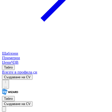
Шаблони
Примерни
Цени
ЧЗВ
Табло
Влезте в профила си
Създаване на CV
...
Табло
Създаване на CV