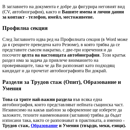
В заглавието на документа е добре да фигурира неговият вид
(CV, автобиография), както и
Вашите имена и лични данни
за контакт - телефон, имейл, местоживеене.
Профилна секция
След Заглавието идва ред на Профилната секция (в Word може
да я срещнете преведена като Резюме), в която трябва да се
представите съвсем накратко, с две-три изречения и да
посочите
целта на настоящата автобиография
. Този кратък
раздел има за задача да привлече вниманието на
проверяващите, така че да Ви разпознаят като подходящ
кандидат и да прочетат автобиографията Ви докрай.
Раздели за Трудов стаж (Опит), Образование и
Умения
Това са трите най-важни раздела
във всяка една
автобиография, които представляват нейната същинска част.
Независимо на какъв шаблон за оформление ще изберете да
заложите, техните наименования (заглавия) трябва да бъдат
изписани така, както се разпознават в практиката, а именно -
Трудов стаж,
Образование
и Умения (твърди, меки, езици).