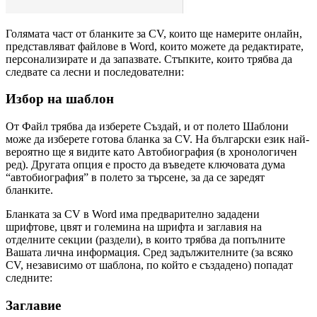
Голямата част от бланките за CV, които ще намерите онлайн,
представляват файлове в Word, които можете да редактирате,
персонализирате и да запазвате. Стъпките, които трябва да
следвате са лесни и последователни:
Избор на шаблон
От Файл трябва да изберете Създай, и от полето Шаблони
може да изберете готова бланка за CV. На български език най-
вероятно ще я видите като Автобиография (в хронологичен
ред). Другата опция е просто да въведете ключовата дума
“автобиография” в полето за търсене, за да се заредят
бланките.
Бланката за CV в Word има предварително зададени
шрифтове, цвят и големина на шрифта и заглавия на
отделните секции (раздели), в които трябва да попълните
Вашата лична информация. Сред задължителните (за всяко
CV, независимо от шаблона, по който е създадено) попадат
следните:
Заглавие