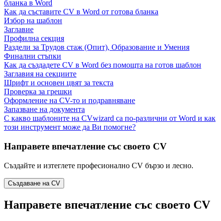
бланка в Word
Как да съставите CV в Word от готова бланка
Избор на шаблон
Заглавие
Профилна секция
Раздели за Трудов стаж (Опит), Образование и Умения
Финални стъпки
Как да създадете CV в Word без помощта на готов шаблон
Заглавия на секциите
Шрифт и основен цвят за текста
Проверка за грешки
Оформление на CV-то и подравняване
Запазване на документа
С какво шаблоните на CVwizard са по-различни от Word и как
този инструмент може да Ви помогне?
Направете впечатление със своето CV
Създайте и изтеглете професионално CV бързо и лесно.
Създаване на CV
Направете впечатление със своето CV