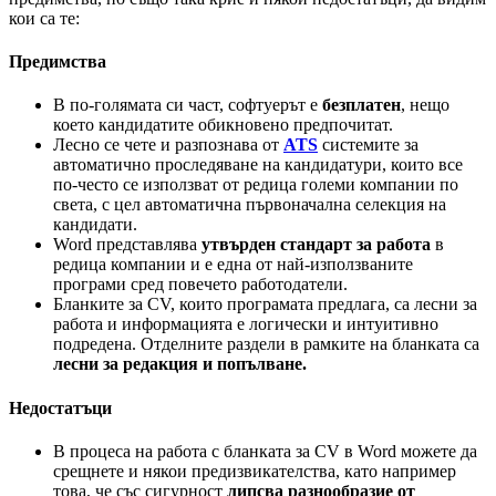
кои са те:
Предимства
В по-голямата си част, софтуерът е
безплатен
, нещо
което кандидатите обикновено предпочитат.
Лесно се чете и разпознава от
ATS
системите за
автоматично проследяване на кандидатури, които все
по-често се използват от редица големи компании по
света, с цел автоматична първоначална селекция на
кандидати.
Word представлява
утвърден стандарт за работа
в
редица компании и е една от най-използваните
програми сред повечето работодатели.
Бланките за CV, които програмата предлага, са лесни за
работа и информацията е логически и интуитивно
подредена. Отделните раздели в рамките на бланката са
лесни за редакция и попълване.
Недостатъци
В процеса на работа с бланката за CV в Word можете да
срещнете и някои предизвикателства, като например
това, че със сигурност
липсва разнообразие от