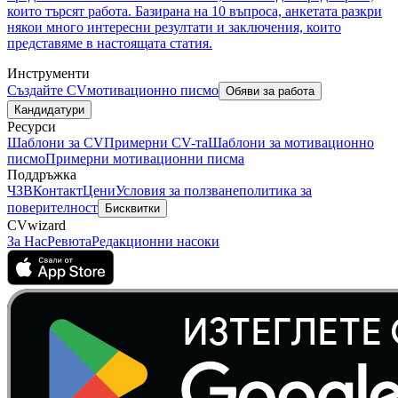
които търсят работа. Базирана на 10 въпроса, анкетата разкри
някои много интересни резултати и заключения, които
представяме в настоящата статия.
Инструменти
Създайте CV
мотивационно писмо
Обяви за работа
Кандидатури
Ресурси
Шаблони за CV
Примерни CV-та
Шаблони за мотивационно
писмо
Примерни мотивационни писма
Поддръжка
ЧЗВ
Контакт
Цени
Условия за ползване
политика за
поверителност
Бисквитки
CVwizard
За Нас
Ревюта
Редакционни насоки