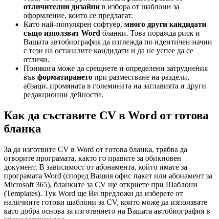
отличителни дизайни
в избора от шаблони за
оформление, които се предлагат.
Като най-популярен софтуер,
много други кандидати
също използват Word
бланки. Това поражда риск и
Вашата автобиография да изглежда по идентичен начин
с тези на останалите кандидати и да не успее да се
отличи.
Понякога може да срещнете и определени затруднения
във
форматирането
при разместване на раздели,
абзаци, промяната в големината на заглавията и други
редакционни дейности.
Как да съставите CV в Word от готова
бланка
За да изготвите CV в Word от готова бланка, трябва да
отворите програмата, както го правите за обикновен
документ. В зависимост от абонамента, който имате за
програмата Word (според Вашия офис пакет или абонамент за
Microsoft 365), бланките за CV ще откриете при Шаблони
(Templates). Тук Word ще Ви предложи да изберете от
наличните готови шаблони за CV, които може да използвате
като добра основа за изготвянето на Вашата автобиография в