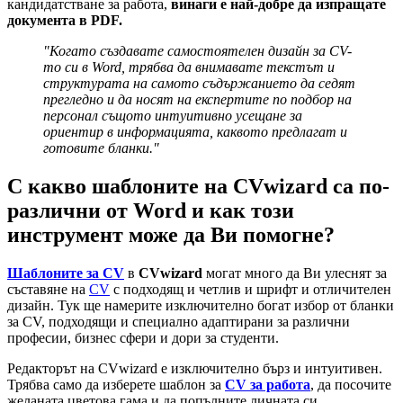
кандидатстване за работа,
винаги е най-добре да изпращате
документа в PDF.
"
Когато създавате самостоятелен дизайн за CV-
то си в Word, трябва да внимавате текстът и
структурата на самото съдържанието да седят
прегледно и да носят на експертите по подбор на
персонал същото интуитивно усещане за
ориентир в информацията, каквото предлагат и
готовите бланки."
С какво шаблоните на CVwizard са по-
различни от Word и как този
инструмент може да Ви помогне?
Шаблоните за CV
в
CVwizard
могат много да Ви улеснят за
съставяне на
CV
с подходящ и четлив и шрифт и отличителен
дизайн. Тук ще намерите изключително богат избор от бланки
за CV, подходящи и специално адаптирани за различни
професии, бизнес сфери и дори за студенти.
Редакторът на CVwizard е изключително бърз и интуитивен.
Трябва само да изберете шаблон за
CV за работа
, да посочите
желаната цветова гама и да попълните личната си