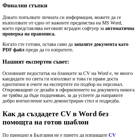
Финални стъпки
Докато попълвате личната си информация, можете да се
възползвате от едно от важните предимства на MS Word,
което представлява неговият вграден софтуер за
автоматична
проверка на правописа.
Когато сте готови, остава само да
запазите документа като
PDF файл
преди да го изпратите.
Нашият експертен съвет:
Основният недостатък на бланките за CV на Word е, че много
кандидати по света ги използват и това ги прави доста
еднотипни в очите на експертите по подбор на персонал.
Открояващият се дизайн в оформлението на документа никога
не трябва да бъде подценяван, за да успеете да направите
добро впечатление като демонстриран стил и подредба.
Как да създадете CV в Word без
помощта на готов шаблон
По принцип в България не е прието да изпращате
CV