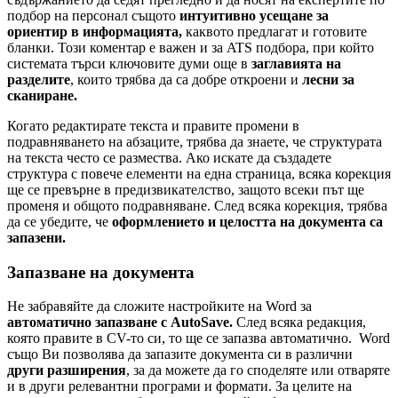
подбор на персонал същото
интуитивно усещане за
ориентир в информацията,
каквото предлагат и готовите
бланки. Този коментар е важен и за ATS подбора, при който
системата търси ключовите думи още в
заглавията на
разделите
, които трябва да са добре откроени и
лесни за
сканиране.
Когато редактирате текста и правите промени в
подравняването на абзаците, трябва да знаете, че структурата
на текста често се размества. Ако искате да създадете
структура с повече елементи на една страница, всяка корекция
ще се превърне в предизвикателство, защото всеки път ще
променя и общото подравняване. След всяка корекция, трябва
да се убедите, че
оформлението и целостта на документа са
запазени.
Запазване на документа
Не забравяйте да сложите настройките на Word за
автоматично запазване с AutoSave.
След всяка редакция,
която правите в CV-то си, то ще се запазва автоматично. Word
също Ви позволява да запазите документа си в различни
други разширения
, за да можете да го споделяте или отваряте
и в други релевантни програми и формати. За целите на