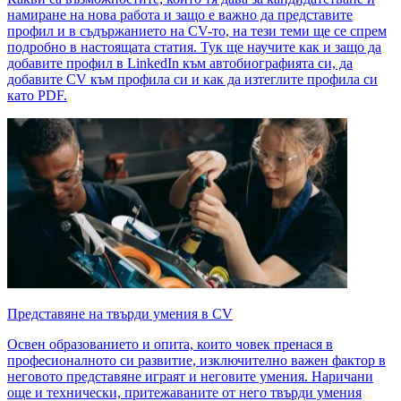
намиране на нова работа и защо е важно да представите
профил и в съдържанието на CV-то, на тези теми ще се спрем
подробно в настоящата статия. Тук ще научите как и защо да
добавите профил в LinkedIn към автобиографията си, да
добавите CV към профила си и как да изтеглите профила си
като PDF.
Представяне на твърди умения в CV
Освен образованието и опита, които човек пренася в
професионалното си развитие, изключително важен фактор в
неговото представяне играят и неговите умения. Наричани
още и технически, притежаваните от него твърди умения