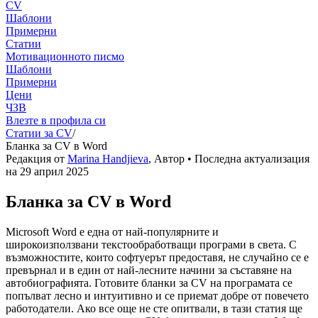
CV
Шаблони
Примерни
Статии
Мотивационното писмо
Шаблони
Примерни
Цени
ЧЗВ
Влезте в профила си
Статии за CV
/
Бланка за CV в Word
Редакция от
Marina Handjieva
,
Автор
• Последна актуализация
на
29 април 2025
Бланка за CV в Word
Microsoft Word e една от най-популярните и
широкоизползвани текстообработващи програми в света. С
възможностите, които софтуерът предоставя, не случайно се е
превърнал и в един от най-лесните начини за съставяне на
автобиографията. Готовите бланки за CV на програмата се
попълват лесно и интуитивно и се приемат добре от повечето
работодатели. Ако все още не сте опитвали, в тази статия ще