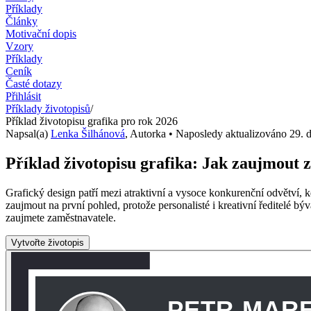
Příklady
Články
Motivační dopis
Vzory
Příklady
Ceník
Časté dotazy
Přihlásit
Příklady životopisů
/
Příklad životopisu grafika pro rok 2026
Napsal(a)
Lenka Šilhánová
,
Autorka
• Naposledy aktualizováno
29. 
Příklad životopisu grafika: Jak zaujmout 
Grafický design patří mezi atraktivní a vysoce konkurenční odvětví, k
zaujmout na první pohled, protože personalisté i kreativní ředitelé býv
zaujmete zaměstnavatele.
Vytvořte životopis