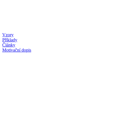
Vzory
Příklady
Články
Motivační dopis