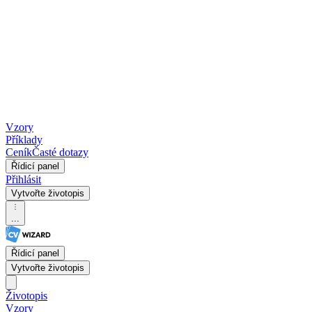
Vzory
Příklady
Ceník
Časté dotazy
Řídicí panel
Přihlásit
Vytvořte životopis
...
Řídicí panel
Vytvořte životopis
Životopis
Vzory