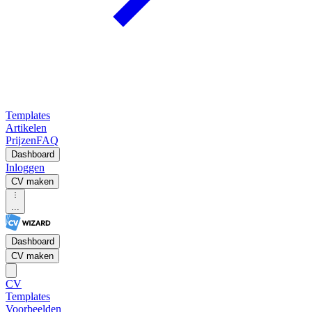
Templates
Artikelen
Prijzen
FAQ
Dashboard
Inloggen
CV maken
...
Dashboard
CV maken
CV
Templates
Voorbeelden