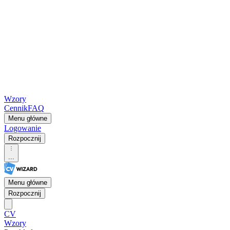
Wzory
Cennik
FAQ
Menu główne
Logowanie
Rozpocznij
...
Menu główne
Rozpocznij
CV
Wzory