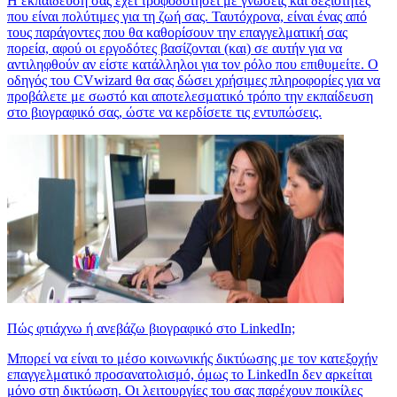
Η εκπαίδευση σάς έχει τροφοδοτήσει με γνώσεις και δεξιότητες
που είναι πολύτιμες για τη ζωή σας. Ταυτόχρονα, είναι ένας από
τους παράγοντες που θα καθορίσουν την επαγγελματική σας
πορεία, αφού οι εργοδότες βασίζονται (και) σε αυτήν για να
αντιληφθούν αν είστε κατάλληλοι για τον ρόλο που επιθυμείτε. Ο
οδηγός του CVwizard θα σας δώσει χρήσιμες πληροφορίες για να
προβάλετε με σωστό και αποτελεσματικό τρόπο την εκπαίδευση
στο βιογραφικό σας, ώστε να κερδίσετε τις εντυπώσεις.
Πώς φτιάχνω ή ανεβάζω βιογραφικό στο LinkedIn;
Μπορεί να είναι το μέσο κοινωνικής δικτύωσης με τον κατεξοχήν
επαγγελματικό προσανατολισμό, όμως το LinkedIn δεν αρκείται
μόνο στη δικτύωση. Οι λειτουργίες του σας παρέχουν ποικίλες