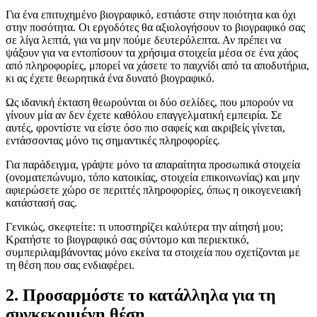
Για ένα επιτυχημένο βιογραφικό, εστιάστε στην ποιότητα και όχι
στην ποσότητα. Οι εργοδότες θα αξιολογήσουν το βιογραφικό σας
σε λίγα λεπτά, για να μην πούμε δευτερόλεπτα. Αν πρέπει να
ψάξουν για να εντοπίσουν τα χρήσιμα στοιχεία μέσα σε ένα χάος
από πληροφορίες, μπορεί να χάσετε το παιχνίδι από τα αποδυτήρια,
κι ας έχετε θεωρητικά ένα δυνατό βιογραφικό.
Ως ιδανική έκταση θεωρούνται οι δύο σελίδες, που μπορούν να
γίνουν μία αν δεν έχετε καθόλου επαγγελματική εμπειρία. Σε
αυτές, φροντίστε να είστε όσο πιο σαφείς και ακριβείς γίνεται,
εντάσσοντας μόνο τις σημαντικές πληροφορίες.
Για παράδειγμα, γράψτε μόνο τα απαραίτητα προσωπικά στοιχεία
(ονοματεπώνυμο, τόπο κατοικίας, στοιχεία επικοινωνίας) και μην
αφιερώσετε χώρο σε περιττές πληροφορίες, όπως η οικογενειακή
κατάστασή σας.
Γενικώς, σκεφτείτε: τι υποστηρίζει καλύτερα την αίτησή μου;
Κρατήστε το βιογραφικό σας σύντομο και περιεκτικό,
συμπεριλαμβάνοντας μόνο εκείνα τα στοιχεία που σχετίζονται με
τη θέση που σας ενδιαφέρει.
2. Προσαρμόστε το κατάλληλα για τη
συγκεκριμένη θέση