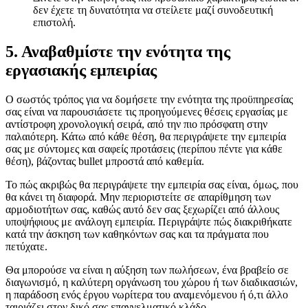
δεν έχετε τη δυνατότητα να στείλετε μαζί συνοδευτική
επιστολή.
5. Αναβαθμίστε την ενότητα της
εργασιακής εμπειρίας
Ο σωστός τρόπος για να δομήσετε την ενότητα της προϋπηρεσίας
σας είναι να παρουσιάσετε τις προηγούμενες θέσεις εργασίας με
αντίστροφη χρονολογική σειρά, από την πιο πρόσφατη στην
παλαιότερη. Κάτω από κάθε θέση, θα περιγράψετε την εμπειρία
σας με σύντομες και σαφείς προτάσεις (περίπου πέντε για κάθε
θέση), βάζοντας bullet μπροστά από καθεμία.
Το πώς ακριβώς θα περιγράψετε την εμπειρία σας είναι, όμως, που
θα κάνει τη διαφορά. Μην περιοριστείτε σε απαρίθμηση των
αρμοδιοτήτων σας, καθώς αυτό δεν σας ξεχωρίζει από άλλους
υποψήφιους με ανάλογη εμπειρία. Περιγράψτε πώς διακριθήκατε
κατά την άσκηση των καθηκόντων σας και τα πράγματα που
πετύχατε.
Θα μπορούσε να είναι η αύξηση των πωλήσεων, ένα βραβείο σε
διαγωνισμό, η καλύτερη οργάνωση του χώρου ή των διαδικασιών,
η παράδοση ενός έργου νωρίτερα του αναμενόμενου ή ό,τι άλλο
ταιριάζει στον δικό σας επαγγελματικό κλάδο.