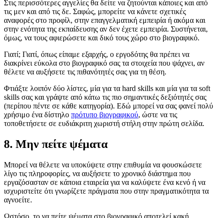
Στις περισσότερες αγγελίες θα δείτε να ζητούνται κάποιες και από
τις μεν και από τις δε. Σαφώς, μπορείτε να κάνετε σχετικές
αναφορές στο προφίλ, στην επαγγελματική εμπειρία ή ακόμα και
στην ενότητα της εκπαίδευσης αν δεν έχετε εμπειρία. Συστήνεται,
όμως, να τους αφιερώσετε και δικό τους χώρο στο βιογραφικό.
Γιατί; Γιατί, όπως είπαμε εξαρχής, ο εργοδότης θα πρέπει να
διακρίνει εύκολα στο βιογραφικό σας τα στοιχεία που ψάχνει, αν
θέλετε να αυξήσετε τις πιθανότητές σας για τη θέση.
Φτιάξτε λοιπόν δύο λίστες, μία για τα hard skills και μία για τα soft
skills σας και γράψτε από κάτω τις πιο σημαντικές δεξιότητές σας
(περίπου πέντε σε κάθε κατηγορία). Εδώ μπορεί να σας φανεί πολύ
χρήσιμο ένα δίστηλο
πρότυπο βιογραφικού
, ώστε να τις
τοποθετήσετε σε ευδιάκριτη χωριστή στήλη στην πρώτη σελίδα.
8. Μην πείτε ψέματα
Μπορεί να θέλετε να υποκύψετε στην επιθυμία να φουσκώσετε
λίγο τις πληροφορίες, να αυξήσετε το χρονικό διάστημα που
εργαζόσασταν σε κάποια εταιρεία για να καλύψετε ένα κενό ή να
ισχυριστείτε ότι γνωρίζετε πράγματα που στην πραγματικότητα τα
αγνοείτε.
Ωστόσο, το να πείτε ψέματα στο βιογραφικό αποτελεί κακή