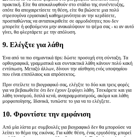
πρακτική. Είτε θα αποκαλυφθούν στο στάδιο της συνέντευξης,
οπότε θα αποχαιρετίσετε τη θέση, είτε θα βιώσετε μια πολύ
στρεσογόνα εργασιακή καθημερινότητα αν την κερδίσετε,
προσπαθώντας να ανταποκριθείτε σε αρμοδιότητες που δεν
μπορείτε ή φοβούμενοι μην ανακαλύψουν το ψέμα σας - κι αν αυτό
γίνει, θα φλερτάρετε με την απόλυση.
9. Ελέγξτε για λάθη
Ένα από τα πιο σημαντικά tips: δώστε προσοχή στη σύνταξη. Τα
ορθογραφικά, γραμματικά και συντακτικά λάθη κάνουν πολύ κακή
εντύπωση. Μεταξύ άλλων, δίνουν την αίσθηση ενός υποψηφίου
που είναι επιπόλαιος και απρόσεκτος.
Πριν στείλετε το βιογραφικό σας, ελέγξτε το δύο και τρεις φορές
για να βεβαιωθείτε ότι δεν έχουν ξεφύγει λάθη. Τσεκάρετε και για
λάθη τονισμού, διπλά κενά, αναγραμματισμούς, ακόμα και λάθη
μορφοποίησης. Ιδανικά, τυπώστε το για να το ελέγξετε.
10. Φροντίστε την εμφάνιση
Από μία λίστα με συμβουλές για βιογραφικό δεν θα μπορούσε να
λείπει το θέμα της εικόνας. Για κάθε θέση, ένας εργοδότης μπορεί