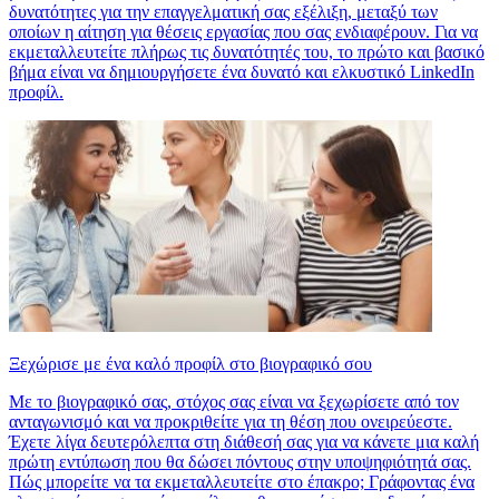
δυνατότητες για την επαγγελματική σας εξέλιξη, μεταξύ των
οποίων η αίτηση για θέσεις εργασίας που σας ενδιαφέρουν. Για να
εκμεταλλευτείτε πλήρως τις δυνατότητές του, το πρώτο και βασικό
βήμα είναι να δημιουργήσετε ένα δυνατό και ελκυστικό LinkedIn
προφίλ.
Ξεχώρισε με ένα καλό προφίλ στο βιογραφικό σου
Με το βιογραφικό σας, στόχος σας είναι να ξεχωρίσετε από τον
ανταγωνισμό και να προκριθείτε για τη θέση που ονειρεύεστε.
Έχετε λίγα δευτερόλεπτα στη διάθεσή σας για να κάνετε μια καλή
πρώτη εντύπωση που θα δώσει πόντους στην υποψηφιότητά σας.
Πώς μπορείτε να τα εκμεταλλευτείτε στο έπακρο; Γράφοντας ένα