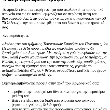
Το προφίλ είναι μια μικρή ενότητα που ακολουθεί τα προσωπικά
στοιχεία και ως εκ τούτου εμφανίζεται σε περίοπτη θέση του
βιογραφικού σας. Στην ουσία πρόκειται για μία παράγραφο των 50-
70 λέξεων, στην οποία συνοψίζετε τα πιο δυνατά χαρακτηριστικά
σας.
Ένα παράδειγμα:
«Απόφοιτος του τμήματος Τουριστικών Σπουδών του Πανεπιστημίου
Πειραιώς, με 3ετή προϋπηρεσία ως υπάλληλος υποδοχής σε
ξενοδοχεία 4 και 5 αστέρων. Με την άριστη γνώση αγγλικών και την
πολύ καλή γνώση γερμανικών, την εξοικείωσή μου με το πρόγραμμα
Fidelio, την ευγένειά μου και την ικανότητα επίλυσης προβλημάτων,
παρέχω άριστη εξυπηρέτηση στους επισκέπτες, γεγονός που
αντικατοπτρίζεται στις 60+ θετικές ονομαστικές κριτικές που έχουν
αφήσει ικανοποιημένοι πελάτες».
Συμπεριλαμβάνοντας προφίλ στην αρχή του βιογραφικού σας:
Τραβάτε την προσοχή και δίνετε κίνητρο για την περαιτέρω
μελέτη του.
Δείχνετε εξαρχής ότι διαθέτετε στοιχεία που ψάχνουν
(εμπειρία, γνώσεις, δεξιότητες).
Δίνετε στην αίτησή σας πιο προσωπικό χαρακτήρα, ειδικά αν