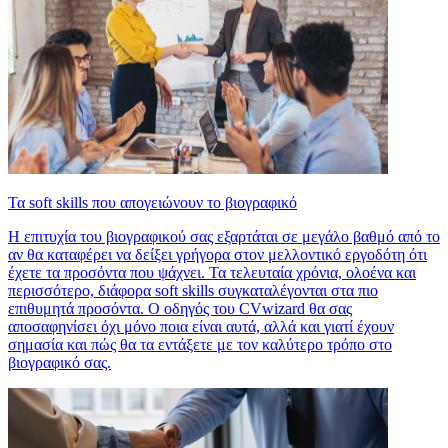
Τα soft skills που απογειώνουν το βιογραφικό
Η επιτυχία του βιογραφικού σας εξαρτάται σε μεγάλο βαθμό από το
αν θα καταφέρει να δείξει γρήγορα στον μελλοντικό εργοδότη ότι
έχετε τα προσόντα που ψάχνει. Τα τελευταία χρόνια, ολοένα και
περισσότερο, διάφορα soft skills συγκαταλέγονται στα πιο
επιθυμητά προσόντα. Ο οδηγός του CVwizard θα σας
αποσαφηνίσει όχι μόνο ποια είναι αυτά, αλλά και γιατί έχουν
σημασία και πώς θα τα εντάξετε με τον καλύτερο τρόπο στο
βιογραφικό σας.