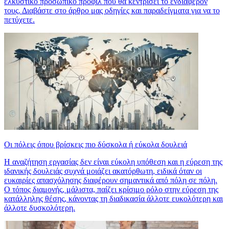
ελκυστικό προσωπικό προφίλ που θα κεντρίσει το ενδιαφέρον
τους. Διαβάστε στο άρθρο μας οδηγίες και παραδείγματα για να το
πετύχετε.
Οι πόλεις όπου βρίσκεις πιο δύσκολα ή εύκολα δουλειά
Η αναζήτηση εργασίας δεν είναι εύκολη υπόθεση και η εύρεση της
ιδανικής δουλειάς συχνά μοιάζει ακατόρθωτη, ειδικά όταν οι
ευκαιρίες απασχόλησης διαφέρουν σημαντικά από πόλη σε πόλη.
Ο τόπος διαμονής, μάλιστα, παίζει κρίσιμο ρόλο στην εύρεση της
κατάλληλης θέσης, κάνοντας τη διαδικασία άλλοτε ευκολότερη και
άλλοτε δυσκολότερη.