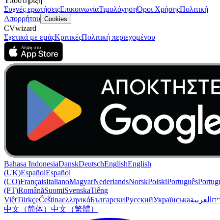
Υποστήριξη
Συχνές ερωτήσεις
Επικοινωνία
Τιμολόγηση
Όροι Χρήσης
Πολιτική
Απορρήτου
Cookies
CVwizard
Σχετικά με εμάς
Κριτικές
Πολιτική περιεχομένου
Bahasa Indonesia
Dansk
Deutsch
English
English
(UK)
Español
Español
(CO)
Français
Italiano
Magyar
Nederlands
Norsk
Polski
Português
Portug
(PT)
Română
Suomi
Svenska
Tiếng
Việt
Türkçe
Čeština
ελληνικά
Български
Русский
Українська
العربية
ִית
中文（简体）
中文（繁體）