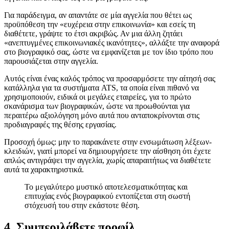
Για παράδειγμα, αν απαντάτε σε μία αγγελία που θέτει ως
προϋπόθεση την «ευχέρεια στην επικοινωνία» και εσείς τη
διαθέτετε, γράψτε το έτσι ακριβώς. Αν μια άλλη ζητάει
«ανεπτυγμένες επικοινωνιακές ικανότητες», αλλάξτε την αναφορά
στο βιογραφικό σας, ώστε να εμφανίζεται με τον ίδιο τρόπο που
παρουσιάζεται στην αγγελία.
Αυτός είναι ένας καλός τρόπος να προσαρμόσετε την αίτησή σας
κατάλληλα για τα συστήματα ATS, τα οποία είναι πιθανό να
χρησιμοποιούν, ειδικά οι μεγάλες εταιρείες, για το πρώτο
σκανάρισμα των βιογραφικών, ώστε να προωθούνται για
περαιτέρω αξιολόγηση μόνο αυτά που ανταποκρίνονται στις
προδιαγραφές της θέσης εργασίας.
Προσοχή όμως: μην το παρακάνετε στην ενσωμάτωση λέξεων-
κλειδιών, γιατί μπορεί να δημιουργήσετε την αίσθηση ότι έχετε
απλώς αντιγράψει την αγγελία, χωρίς απαραιτήτως να διαθέτετε
αυτά τα χαρακτηριστικά.
Το μεγαλύτερο μυστικό αποτελεσματικότητας και
επιτυχίας ενός βιογραφικού εντοπίζεται στη σωστή
στόχευσή του στην εκάστοτε θέση.
4. Συμπεριλάβετε προφίλ