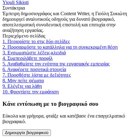
Yiouli Sikioti
Συντάκτρια
Έμπειρη δημοσιογράφος και Content Writer, η Γιούλη Συκιώτη
δημιουργεί αναλυτικούς οδηγούς για δυνατό βιογραφικό,
αποτελεσματική συνοδευτική επιστολή και επιτυχία στην
αναζήτηση εργασίας.
Περιεχόμενο σελίδας
1. Περιορίστε το στις δύο σελίδες
2. Προσαρμόστε το κατάλληλα για τη συγκεκριμένη θέση
3. Ενσωματώστε λέξεις-κλειδιά
4. Συμπεριλάβετε προφίλ
5. Αναβαθμίστε την ενότητα της εργασιακής εμπειρίας
6. Αναφέρετε ποσοτικά στοιχεία
7. Προσθέστε λίστα με δεξιότητες
8. Μην πείτε ψέματα
9. Ελέγξτε για λάθη
10. Φροντίστε την εμφάνιση
Κάνε εντύπωση με το βιογραφικό σου
Εύκολα και γρήγορα, φτιάξε και κατέβασε ένα επαγγελματικό
βιογραφικό.
Δημιουργία βιογραφικού