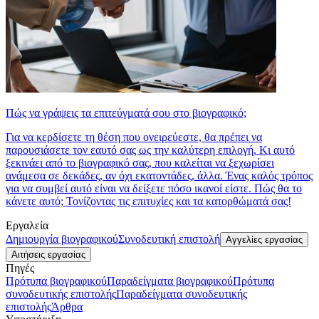
Πώς να γράψεις τα επιτεύγματά σου στο βιογραφικό;
Για να κερδίσετε τη θέση που ονειρεύεστε, θα πρέπει να
παρουσιάσετε τον εαυτό σας ως την καλύτερη επιλογή. Κι αυτό
ξεκινάει από το βιογραφικό σας, που καλείται να ξεχωρίσει
ανάμεσα σε δεκάδες, αν όχι εκατοντάδες, άλλα. Ένας καλός τρόπος
για να συμβεί αυτό είναι να δείξετε πόσο ικανοί είστε. Πώς θα το
κάνετε αυτό; Τονίζοντας τις επιτυχίες και τα κατορθώματά σας!
Εργαλεία
Δημιουργία βιογραφικού
Συνοδευτική επιστολή
Αγγελίες εργασίας
Αιτήσεις εργασίας
Πηγές
Πρότυπα βιογραφικού
Παραδείγματα βιογραφικού
Πρότυπα
συνοδευτικής επιστολής
Παραδείγματα συνοδευτικής
επιστολής
Άρθρα