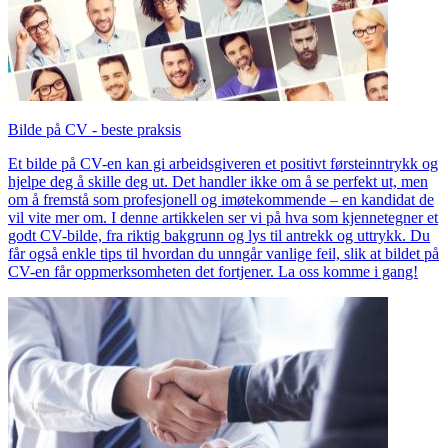
Bilde på CV - beste praksis
Et bilde på CV-en kan gi arbeidsgiveren et positivt førsteinntrykk og
hjelpe deg å skille deg ut. Det handler ikke om å se perfekt ut, men
om å fremstå som profesjonell og imøtekommende – en kandidat de
vil vite mer om. I denne artikkelen ser vi på hva som kjennetegner et
godt CV-bilde, fra riktig bakgrunn og lys til antrekk og uttrykk. Du
får også enkle tips til hvordan du unngår vanlige feil, slik at bildet på
CV-en får oppmerksomheten det fortjener. La oss komme i gang!