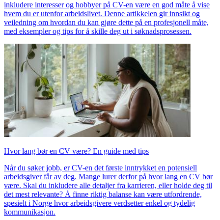
inkludere interesser og hobbyer på CV-en være en god måte å vise
hvem du er utenfor arbeidslivet. Denne artikkelen gir innsikt og
veiledning om hvordan du kan gjøre dette på en profesjonell måte,
med eksempler og tips for å skille deg ut i søknadsprosessen.
Hvor lang bør en CV være? En guide med tips
Når du søker jobb, er CV-en det første inntrykket en potensiell
arbeidsgiver får av deg. Mange lurer derfor på hvor lang en CV bør
være. Skal du inkludere alle detaljer fra karrieren, eller holde deg til
det mest relevante? Å finne riktig balanse kan være utfordrende,
spesielt i Norge hvor arbeidsgivere verdsetter enkel og tydelig
kommunikasjon.