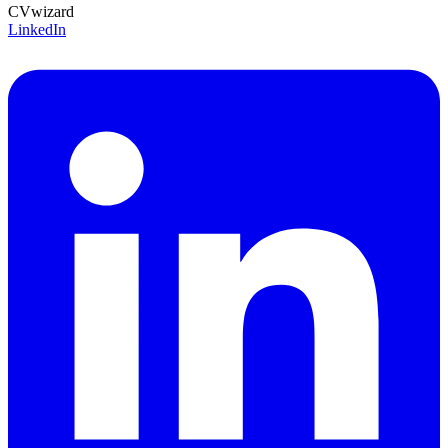
CVwizard
LinkedIn