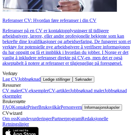
Referanser CV: Hvordan føre referanser i din CV
Referanser på en CV er kontaktopplysninger til tidligere
arbeidsgivere, lærere, eller andre profesjonelle bekjente som kan
bekrefte dine kvalifikasjoner og arbeidserfaring. De fungerer som et
verktøy for potensielle nye arbeidsgivere å verifisere informasjonen
du har oppgitt og få et innblikk i hvordan du jobber. I Norge er det
vanlig å inkludere referanser direkte på CV-en, men det er også
akseptabelt å notere at referanser er tilgjengelige på forespørsel.
Verktøy
Lag CV
Jobbsøknad
Ledige stillinger
Søknader
Ressurser
CV maler
CV-eksempler
CV-artikler
Jobbsøknad maler
Jobbsøknad
eksempler
Brukerstøtte
FAQ
Kontakt
Priser
Bruksvilkår
Personvern
Informasjonskapsler
CVwizard
Om oss
Kundevurderinger
Partnerprogram
Redaksjonelle
Retningslinjer