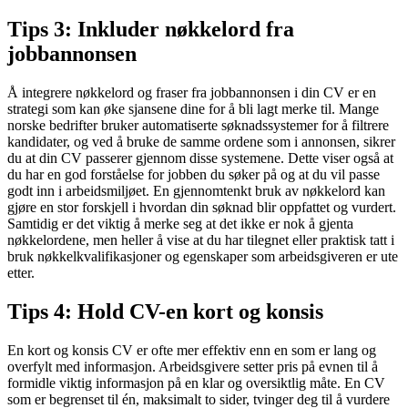
Tips 3: Inkluder nøkkelord fra
jobbannonsen
Å integrere nøkkelord og fraser fra jobbannonsen i din CV er en
strategi som kan øke sjansene dine for å bli lagt merke til. Mange
norske bedrifter bruker automatiserte søknadssystemer for å filtrere
kandidater, og ved å bruke de samme ordene som i annonsen, sikrer
du at din CV passerer gjennom disse systemene. Dette viser også at
du har en god forståelse for jobben du søker på og at du vil passe
godt inn i arbeidsmiljøet. En gjennomtenkt bruk av nøkkelord kan
gjøre en stor forskjell i hvordan din søknad blir oppfattet og vurdert.
Samtidig er det viktig å merke seg at det ikke er nok å gjenta
nøkkelordene, men heller å vise at du har tilegnet eller praktisk tatt i
bruk nøkkelkvalifikasjoner og egenskaper som arbeidsgiveren er ute
etter.
Tips 4: Hold CV-en kort og konsis
En kort og konsis CV er ofte mer effektiv enn en som er lang og
overfylt med informasjon. Arbeidsgivere setter pris på evnen til å
formidle viktig informasjon på en klar og oversiktlig måte. En CV
som er begrenset til én, maksimalt to sider, tvinger deg til å vurdere