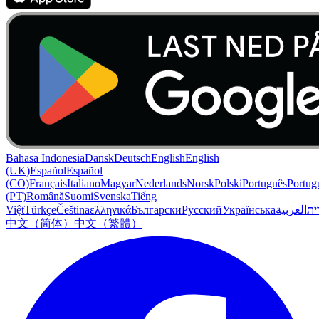
Bahasa Indonesia
Dansk
Deutsch
English
English
(UK)
Español
Español
(CO)
Français
Italiano
Magyar
Nederlands
Norsk
Polski
Português
Portug
(PT)
Română
Suomi
Svenska
Tiếng
Việt
Türkçe
Čeština
ελληνικά
Български
Русский
Українська
العربية
ִית
中文（简体）
中文（繁體）