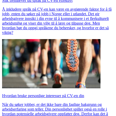
Slik fremhever du språk på CV-en effektivt
Å inkludere språk på CV-en kan være en avgjørende faktor for å få
jobb, enten du søker på jobb i Norge eller i utlandet. Det gir
arbeidsgivere innsikt i din evne til å kommunisere i et flerkulturelt
arbeidsmiljø og viser din vilje til å lære og tilpasse deg. Men
hvordan bør du oppgi språkene du behersker, og hvorfor er det så
viktig?
Hvordan bruke personlige interesser på CV-en din
Når du søker jobber, er det ikke bare din faglige bakgrunn og
arbeidserfaring som teller. Din personlighet spiller også en rolle i
hvordan potensielle arbeidsgivere oppfatter deg. Derfor kan det å