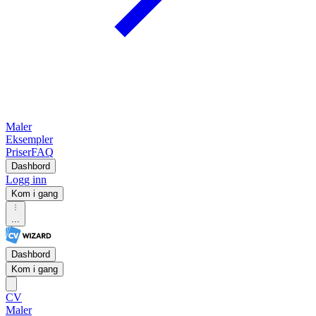
Maler
Eksempler
Priser
FAQ
Dashbord
Logg inn
Kom i gang
...
Dashbord
Kom i gang
CV
Maler