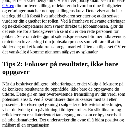
jobb, er det å skreddersy din CV for hver jobbsøknad. Ved å tilpasse
CV-en
din for hver stilling, reflekterer du hvordan dine ferdigheter
og erfaringer matcher nettopp stillingens krav. Dette viser at du har
tatt deg tid til å forstå hva arbeidsgiveren ser etter og at du seriøst
vurderer din egnethet for rollen. Ved å fremheve relevante erfaringer
og nøkkelkompetanser som svarer direkte til jobbannonsen, gjør du
det enklere for arbeidsgiveren å se at du er den rette personen for
jobben. Selv om dette gjør at søknadsprosessen blir mer tidkrevende,
er dette en investering i din jobbsøkerprosess som vil føre til at du
skiller deg ut i et konkurransepreget marked. Uten en tilpasset CV er
det vanskelig å komme gjennom nåløyet av søknader.
Tips 2: Fokuser på resultater, ikke bare
oppgaver
Når du beskriver tidligere jobberfaringer, er det viktig å fokusere på
de konkrete resultatene du oppnådde, ikke bare de oppgavene du
utførte. Dette gir en mer overbevisende fremstilling av din verdi som
potensiell ansatt. Ved å kvantifisere dine suksesser med tall eller
prosenter, for eksempel økning i salg eller effektivitetsforbedringer,
viser du tydelig din påvirkning i tidligere roller. En slik tilnærming
reflekterer en resultatorientert tankegang, noe som er høyt verdsatt
på arbeidsmarkedet. Det understreker din evne til å bidra positivt og
målbart til en organisasjon.