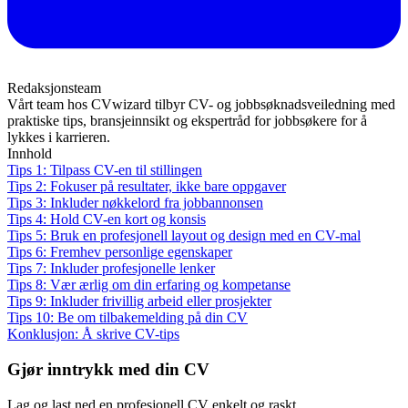
Redaksjonsteam
Vårt team hos CVwizard tilbyr CV- og jobbsøknadsveiledning med
praktiske tips, bransjeinnsikt og ekspertråd for jobbsøkere for å
lykkes i karrieren.
Innhold
Tips 1: Tilpass CV-en til stillingen
Tips 2: Fokuser på resultater, ikke bare oppgaver
Tips 3: Inkluder nøkkelord fra jobbannonsen
Tips 4: Hold CV-en kort og konsis
Tips 5: Bruk en profesjonell layout og design med en CV-mal
Tips 6: Fremhev personlige egenskaper
Tips 7: Inkluder profesjonelle lenker
Tips 8: Vær ærlig om din erfaring og kompetanse
Tips 9: Inkluder frivillig arbeid eller prosjekter
Tips 10: Be om tilbakemelding på din CV
Konklusjon: Å skrive CV-tips
Gjør inntrykk med din CV
Lag og last ned en profesjonell CV enkelt og raskt.