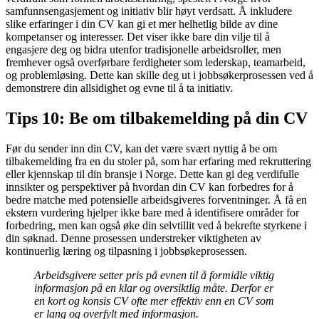
samfunnsengasjement og initiativ blir høyt verdsatt. Å inkludere
slike erfaringer i din CV kan gi et mer helhetlig bilde av dine
kompetanser og interesser. Det viser ikke bare din vilje til å
engasjere deg og bidra utenfor tradisjonelle arbeidsroller, men
fremhever også overførbare ferdigheter som lederskap, teamarbeid,
og problemløsing. Dette kan skille deg ut i jobbsøkerprosessen ved å
demonstrere din allsidighet og evne til å ta initiativ.
Tips 10: Be om tilbakemelding på din CV
Før du sender inn din CV, kan det være svært nyttig å be om
tilbakemelding fra en du stoler på, som har erfaring med rekruttering
eller kjennskap til din bransje i Norge. Dette kan gi deg verdifulle
innsikter og perspektiver på hvordan din CV kan forbedres for å
bedre matche med potensielle arbeidsgiveres forventninger. Å få en
ekstern vurdering hjelper ikke bare med å identifisere områder for
forbedring, men kan også øke din selvtillit ved å bekrefte styrkene i
din søknad. Denne prosessen understreker viktigheten av
kontinuerlig læring og tilpasning i jobbsøkeprosessen.
Arbeidsgivere setter pris på evnen til å formidle viktig
informasjon på en klar og oversiktlig måte. Derfor er
en kort og konsis CV ofte mer effektiv enn en CV som
er lang og overfylt med informasjon.