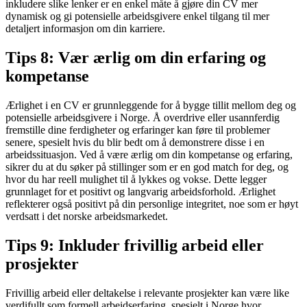
inkludere slike lenker er en enkel måte å gjøre din CV mer
dynamisk og gi potensielle arbeidsgivere enkel tilgang til mer
detaljert informasjon om din karriere.
Tips 8: Vær ærlig om din erfaring og
kompetanse
Ærlighet i en CV er grunnleggende for å bygge tillit mellom deg og
potensielle arbeidsgivere i Norge. Å overdrive eller usannferdig
fremstille dine ferdigheter og erfaringer kan føre til problemer
senere, spesielt hvis du blir bedt om å demonstrere disse i en
arbeidssituasjon. Ved å være ærlig om din kompetanse og erfaring,
sikrer du at du søker på stillinger som er en god match for deg, og
hvor du har reell mulighet til å lykkes og vokse. Dette legger
grunnlaget for et positivt og langvarig arbeidsforhold. Ærlighet
reflekterer også positivt på din personlige integritet, noe som er høyt
verdsatt i det norske arbeidsmarkedet.
Tips 9: Inkluder frivillig arbeid eller
prosjekter
Frivillig arbeid eller deltakelse i relevante prosjekter kan være like
verdifullt som formell arbeidserfaring, spesielt i Norge hvor