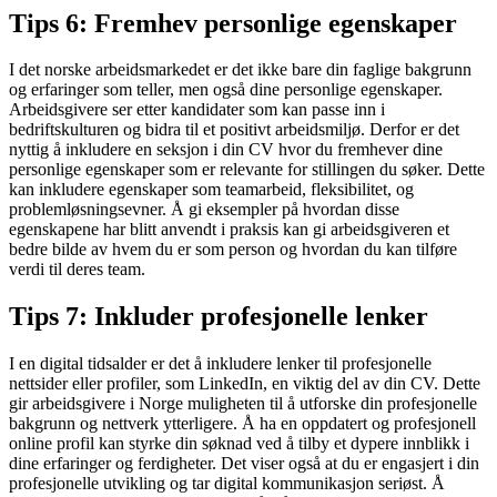
Tips 6: Fremhev personlige egenskaper
I det norske arbeidsmarkedet er det ikke bare din faglige bakgrunn
og erfaringer som teller, men også dine personlige egenskaper.
Arbeidsgivere ser etter kandidater som kan passe inn i
bedriftskulturen og bidra til et positivt arbeidsmiljø. Derfor er det
nyttig å inkludere en seksjon i din CV hvor du fremhever dine
personlige egenskaper som er relevante for stillingen du søker. Dette
kan inkludere egenskaper som teamarbeid, fleksibilitet, og
problemløsningsevner. Å gi eksempler på hvordan disse
egenskapene har blitt anvendt i praksis kan gi arbeidsgiveren et
bedre bilde av hvem du er som person og hvordan du kan tilføre
verdi til deres team.
Tips 7: Inkluder profesjonelle lenker
I en digital tidsalder er det å inkludere lenker til profesjonelle
nettsider eller profiler, som LinkedIn, en viktig del av din CV. Dette
gir arbeidsgivere i Norge muligheten til å utforske din profesjonelle
bakgrunn og nettverk ytterligere. Å ha en oppdatert og profesjonell
online profil kan styrke din søknad ved å tilby et dypere innblikk i
dine erfaringer og ferdigheter. Det viser også at du er engasjert i din
profesjonelle utvikling og tar digital kommunikasjon seriøst. Å