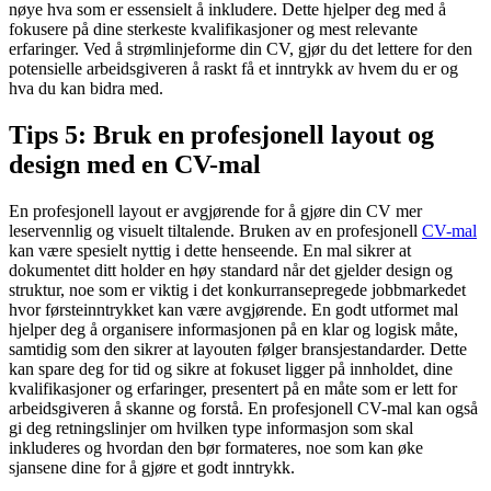
nøye hva som er essensielt å inkludere. Dette hjelper deg med å
fokusere på dine sterkeste kvalifikasjoner og mest relevante
erfaringer. Ved å strømlinjeforme din CV, gjør du det lettere for den
potensielle arbeidsgiveren å raskt få et inntrykk av hvem du er og
hva du kan bidra med.
Tips 5: Bruk en profesjonell layout og
design med en CV-mal
En profesjonell layout er avgjørende for å gjøre din CV mer
leservennlig og visuelt tiltalende. Bruken av en profesjonell
CV-mal
kan være spesielt nyttig i dette henseende. En mal sikrer at
dokumentet ditt holder en høy standard når det gjelder design og
struktur, noe som er viktig i det konkurransepregede jobbmarkedet
hvor førsteinntrykket kan være avgjørende. En godt utformet mal
hjelper deg å organisere informasjonen på en klar og logisk måte,
samtidig som den sikrer at layouten følger bransjestandarder. Dette
kan spare deg for tid og sikre at fokuset ligger på innholdet, dine
kvalifikasjoner og erfaringer, presentert på en måte som er lett for
arbeidsgiveren å skanne og forstå. En profesjonell CV-mal kan også
gi deg retningslinjer om hvilken type informasjon som skal
inkluderes og hvordan den bør formateres, noe som kan øke
sjansene dine for å gjøre et godt inntrykk.