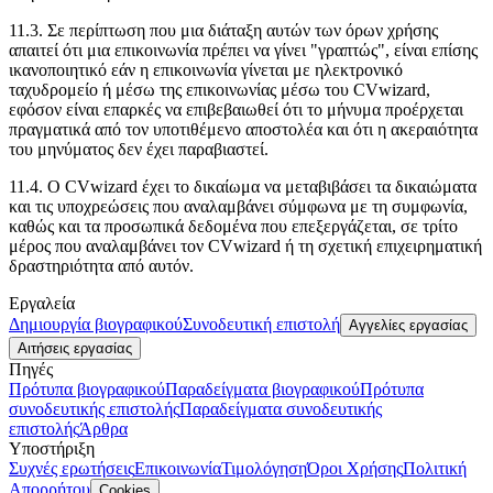
11.3. Σε περίπτωση που μια διάταξη αυτών των όρων χρήσης
απαιτεί ότι μια επικοινωνία πρέπει να γίνει "γραπτώς", είναι επίσης
ικανοποιητικό εάν η επικοινωνία γίνεται με ηλεκτρονικό
ταχυδρομείο ή μέσω της επικοινωνίας μέσω του CVwizard,
εφόσον είναι επαρκές να επιβεβαιωθεί ότι το μήνυμα προέρχεται
πραγματικά από τον υποτιθέμενο αποστολέα και ότι η ακεραιότητα
του μηνύματος δεν έχει παραβιαστεί.
11.4. Ο CVwizard έχει το δικαίωμα να μεταβιβάσει τα δικαιώματα
και τις υποχρεώσεις που αναλαμβάνει σύμφωνα με τη συμφωνία,
καθώς και τα προσωπικά δεδομένα που επεξεργάζεται, σε τρίτο
μέρος που αναλαμβάνει τον CVwizard ή τη σχετική επιχειρηματική
δραστηριότητα από αυτόν.
Εργαλεία
Δημιουργία βιογραφικού
Συνοδευτική επιστολή
Αγγελίες εργασίας
Αιτήσεις εργασίας
Πηγές
Πρότυπα βιογραφικού
Παραδείγματα βιογραφικού
Πρότυπα
συνοδευτικής επιστολής
Παραδείγματα συνοδευτικής
επιστολής
Άρθρα
Υποστήριξη
Συχνές ερωτήσεις
Επικοινωνία
Τιμολόγηση
Όροι Χρήσης
Πολιτική
Απορρήτου
Cookies