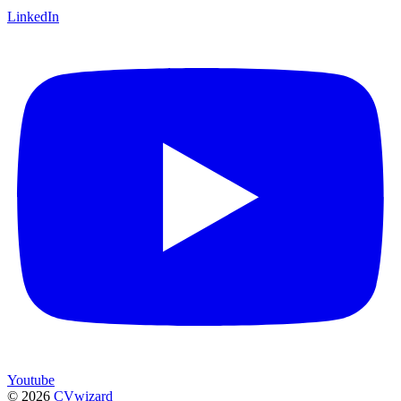
LinkedIn
Youtube
©
2026
CVwizard