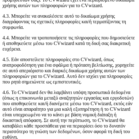
χρήσης αυτών των πληροφοριών για το CVwizard.
4.3. Μπορείτε να ανακαλέσετε αυτό το δικαίωμα χρήσης
διαγράφοντας τις σχετικές πληροφορίες και/ή τερματίζοντας τη
συμφωνία.
4.4. Μπορείτε να τροποποιήσετε τις πληροφορίες που δημοσιεύετε
ή αποθηκεύετε μέσω του CVwizard κατά τη δική σας διακριτική
ευχέρεια.
4.5. Εάν αποστείλετε πληροφορίες στο CVwizard, όπως
ανατροφοδότηση για ένα σφάλμα ή πρόταση βελτίωσης, χορηγείτε
σε αυτό απεριόριστο και διαρκές δικαίωμα χρήσης αυτών των
πληροφοριών για το CVwizard. Αυτό δεν ισχύει για πληροφορίες
που ρητά σημειώνετε ως εμπιστευτικές.
4.6. Το CVwizard δεν θα λαμβάνει υπόψη προσωπικά δεδομένα
(όπως η επικοινωνία μεταξύ αναζητητών εργασίας και εργοδοτών)
που αποθηκεύετε και/ή διανέμετε μέσω του CVwizard, εκτός εάν
αυτό είναι απαραίτητο για μια καλή εξυπηρέτηση ή το CVwizard
είναι υποχρεωμένο να το κάνει με βάση νομική διάταξη ή
δικαστική απόφαση. Σε αυτή την περίπτωση, το CVwizard θα
καταβάλει κάθε προσπάθεια για να περιορίσει όσο το δυνατόν
περισσότερο τη γνώση των δεδομένων, όσον αφορά τη δική του
ευθύνη.