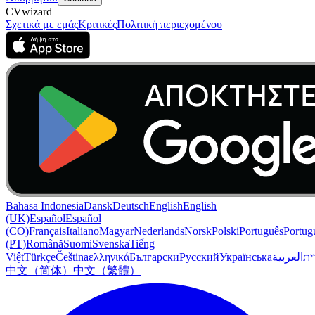
CVwizard
Σχετικά με εμάς
Κριτικές
Πολιτική περιεχομένου
Bahasa Indonesia
Dansk
Deutsch
English
English
(UK)
Español
Español
(CO)
Français
Italiano
Magyar
Nederlands
Norsk
Polski
Português
Portug
(PT)
Română
Suomi
Svenska
Tiếng
Việt
Türkçe
Čeština
ελληνικά
Български
Русский
Українська
العربية
ִית
中文（简体）
中文（繁體）