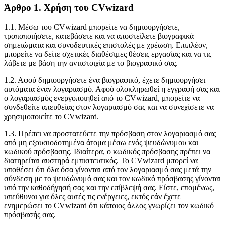
Άρθρο 1. Χρήση του CVwizard
1.1. Μέσω του CVwizard μπορείτε να δημιουργήσετε,
τροποποιήσετε, κατεβάσετε και να αποστείλετε βιογραφικά
σημειώματα και συνοδευτικές επιστολές με χρέωση. Επιπλέον,
μπορείτε να δείτε σχετικές διαθέσιμες θέσεις εργασίας και να τις
λάβετε με βάση την αντιστοιχία με το βιογραφικό σας.
1.2. Αφού δημιουργήσετε ένα βιογραφικό, έχετε δημιουργήσει
αυτόματα έναν λογαριασμό. Αφού ολοκληρωθεί η εγγραφή σας και
ο λογαριασμός ενεργοποιηθεί από το CVwizard, μπορείτε να
συνδεθείτε απευθείας στον λογαριασμό σας και να συνεχίσετε να
χρησιμοποιείτε το CVwizard.
1.3. Πρέπει να προστατεύετε την πρόσβαση στον λογαριασμό σας
από μη εξουσιοδοτημένα άτομα μέσω ενός ψευδώνυμου και
κωδικού πρόσβασης. Ιδιαίτερα, ο κωδικός πρόσβασης πρέπει να
διατηρείται αυστηρά εμπιστευτικός. Το CVwizard μπορεί να
υποθέσει ότι όλα όσα γίνονται από τον λογαριασμό σας μετά την
σύνδεση με το ψευδώνυμό σας και τον κωδικό πρόσβασης γίνονται
υπό την καθοδήγησή σας και την επίβλεψή σας. Είστε, επομένως,
υπεύθυνοι για όλες αυτές τις ενέργειες, εκτός εάν έχετε
ενημερώσει το CVwizard ότι κάποιος άλλος γνωρίζει τον κωδικό
πρόσβασής σας.