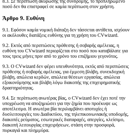
8.3. Σε περίπτωση ακύρωσης της συνδρομής, το προπληρωμένο
ποσό δεν θα επιστραφεί σε καμία περίπτωση στον χρήστη.
Άρθρο 9. Ευθύνη
9.1. Εφόσον καμία νομική διάταξη δεν τάσσεται αντίθετα, ισχύουν
οι ακόλουθες διατάξεις ευθύνης για τη χρήση του CVwizard.
9.2. Εκτός από περιπτώσεις πρόθεσης ή σοβαρής αμέλειας, η
ευθύνη του CVwizard περιορίζεται στο ποσό που καταβάλατε για
τους τρεις μήνες πριν από το χρόνο του επιζήμιου γεγονότος.
9.3. Ο CVwizard δεν φέρει υπευθυνότητα, εκτός από περιπτώσεις
πρόθεσης ή σοβαρής αμέλειας, για έμμεση βλάβη, συνεκδοχική
βλάβη, απώλεια κερδών, απώλεια θέσεων εργασίας, απώλεια
εξοικονόμησης και βλάβη λόγω διακοπής της επιχειρηματικής
δραστηριότητας.
9.4. Σε περίπτωση ανωτέρας βίας, ο CVwizard δεν έχει ποτέ την
υποχρέωση να αποζημιώσει για την ζημία που προέκυψε ως
αποτέλεσμα. Η ανωτέρα βία περιλαμβάνει αποτυχίες ή
δυσλειτουργίες του Διαδικτύου, της τηλεπικοινωνιακής υποδομής,
διακοπές ρεύματος, εσωτερικές διαταραχές, απεργίες, κλείσιμο,
διακοπή λειτουργίας επιχειρήσεων, στάση στην προσφορά,
πυρκαγιά και πλημμύρα.