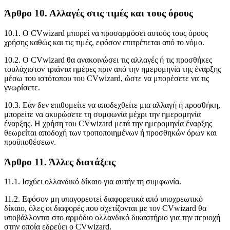
Άρθρο 10. Αλλαγές στις τιμές και τους όρους
10.1. Ο CVwizard μπορεί να προσαρμόσει αυτούς τους όρους
χρήσης καθώς και τις τιμές, εφόσον επιτρέπεται από το νόμο.
10.2. Ο CVwizard θα ανακοινώσει τις αλλαγές ή τις προσθήκες
τουλάχιστον τριάντα ημέρες πριν από την ημερομηνία της έναρξης
μέσω του ιστότοπου του CVwizard, ώστε να μπορέσετε να τις
γνωρίσετε.
10.3. Εάν δεν επιθυμείτε να αποδεχθείτε μια αλλαγή ή προσθήκη,
μπορείτε να ακυρώσετε τη συμφωνία μέχρι την ημερομηνία
έναρξης. Η χρήση του CVwizard μετά την ημερομηνία έναρξης
θεωρείται αποδοχή των τροποποιημένων ή προσθηκών όρων και
προϋποθέσεων.
Άρθρο 11. Άλλες διατάξεις
11.1. Ισχύει ολλανδικό δίκαιο για αυτήν τη συμφωνία.
11.2. Εφόσον μη υπαγορευτεί διαφορετικά από υποχρεωτικό
δίκαιο, όλες οι διαφορές που σχετίζονται με τον CVwizard θα
υποβάλλονται στο αρμόδιο ολλανδικό δικαστήριο για την περιοχή
στην οποία εδρεύει ο CVwizard.