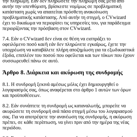
την πληρωμή. Εάν δεν πληρώσετε την πληρωμή σας μετά από
αυτήν την υπενθύμιση, βρίσκεστε νομίμως σε προβληματική
κατάσταση χωρίς να απαιτείται πρόσθετη ανακοίνωση
προβληματικής κατάστασης. Από αυτήν τη στιγμή, ο CVwizard
έχει το δικαίωμα να περιορίσει τις υπηρεσίες του, για παράδειγμα
περιορίζοντας την πρόσβαση στον CVwizard.
7.4. Εάν ο CVwizard δεν είναι σε θέση να εισπράξει το
οφειλόμενο ποσό και/ή εάν δεν πληρώνετε εγκαίρως, έχετε την
υποχρέωση να καταβάλετε πλήρη αποζημίωση για τα εξωδικαστικά
έξοδα, επιπλέον του ποσού που οφείλεται και των τόκων που έχουν
συσσωρευθεί πάνω σε αυτό.
Άρθρο 8. Διάρκεια και ακύρωση της συνδρομής
8.1. Η συνδρομή ξεκινά αμέσως μόλις έχει δημιουργηθεί ο
λογαριασμός σας, όπως αναφέρεται στο άρθρο 1 αυτών των όρων
και προϋποθέσεων.
8.2. Εάν συνάπτετε τη συνδρομή ως καταναλωτής, μπορείτε να
ακυρώσετε τη συνδρομή ανά πάσα στιγμή μέσω του λογαριασμού
σας. Για να αποτρέψετε την ανανέωση της συνδρομής, η ακύρωση
πρέπει, σε κάθε περίπτωση, να γίνει πριν από την ημέρα της νέας
περιόδου.