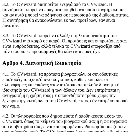
3.2. Το CVwizard διατηρείται ενεργά από το CVwizard. Η
συντήρηση μπορεί να πραγματοποιηθεί ανά πάσα στιγμή, ακόμα
και αν αυτό μπορεί να οδηγήσει σε περιορισμό της διαθεσιμότητας.
Η συντήρηση θα ανακοινώνεται εκ των προτέρων, εάν είναι
δυνατόν.
3.3. Το CVwizard μπορεί να αλλάξει τη λειτουργικότητα του
CVwizard από καιρό σε καιρό. Οι προτάσεις και οι προτάσεις σας
είναι ευπρόσδεκτες, αλλά τελικά το CVwizard αποφασίζει από
μόνο του ποιες προσαρμογές θα κάνει και ποιες όχι.
Άρθρο 4. Διανοητική Ιδιοκτησία
4.1. Το CVwizard, τα πρότυπα βιογραφικών, οι συνοδευτικές
επιστολές, το σχετιζόμενο λογισμικό, καθώς και όλες οι
πληροφορίες και εικόνες στον ιστότοπο αποτελούν διανοητική
ιδιοκτησία του CVwizard ή των άδειών του. Δεν επιτρέπεται η
αντιγραφή ή η χρήση τους με οποιονδήποτε τρόπο χωρίς την
ξεχωριστή γραπτή άδεια του CVwizard, εκτός εάν επιτρέπεται από
τον νόμο.
4.2. Οι πληροφορίες που δημοσιεύετε ή αποθηκεύετε μέσω του
CVwizard, όπως το κείμενο του βιογραφικού σας ή η φωτογραφία
του διαβατηρίου σας, είναι και παραμένουν ιδιοκτησία σας (ή των
προμηθευτών σας). Το CVwizard έχει ένα περιορισμένο δικαίωμα