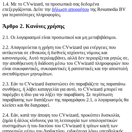
1.4. Με το CVwizard, τα προσωπικά σας δεδομένα
επεξεργάζονται. Δείτε την
δήλωση απορρήτου
της Resumedia BV
για περισσότερες πληροφορίες.
Άρθρο 2. Κανόνες χρήσης
2.1. Οι λογαριασμοί είναι προσωπικοί και μη μεταβιβάσιμοι.
2.2. Απαγορεύεται η χρήση του CVwizard για ενέργειες που
αντίκεινται σε εθνικούς ή διεθνείς ισχύοντες νόμους και
κανονισμούς. Αυτό περιλαμβάνει, αλλά δεν περιορίζεται ρητώς σε,
την αποθήκευση ή διάδοση μέσω του CVwizard πληροφοριών που
είναι συκοφαντικές, συκοφαντικές ή ρατσιστικές και την αποστολή
ανεπιθύμητων μηνυμάτων.
2.3. Εάν το CVwizard διαπιστώσει ότι παραβιάζετε τις παραπάνω
συνθήκες, ή λάβει καταγγελία για αυτό, το CVwizard μπορεί να
παρέμβει η ίδιο για να λήξει την παραβίαση. Σε περίπτωση
παραβίασης των διατάξεων της παραγράφου 2.1, ο λογαριασμός θα
κλείσει και θα διαγραφεί.
2.4. Εάν, κατά την άποψη του CVwizard, προκύπτει δυσκολία,
ζημία ή άλλος κίνδυνος για τη λειτουργία των υπολογιστικών
συστημάτων ή του δικτύου του CVwizard ή τρίτων και/ή των
υπηρεσιών μέσω του Διαδικτύου, ειδικότερα λόγω υπερβολικής