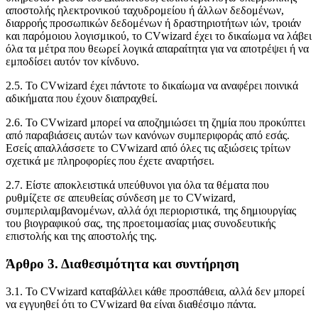
αποστολής ηλεκτρονικού ταχυδρομείου ή άλλων δεδομένων,
διαρροής προσωπικών δεδομένων ή δραστηριοτήτων ιών, τροιάν
και παρόμοιου λογισμικού, το CVwizard έχει το δικαίωμα να λάβει
όλα τα μέτρα που θεωρεί λογικά απαραίτητα για να αποτρέψει ή να
εμποδίσει αυτόν τον κίνδυνο.
2.5. Το CVwizard έχει πάντοτε το δικαίωμα να αναφέρει ποινικά
αδικήματα που έχουν διαπραχθεί.
2.6. Το CVwizard μπορεί να αποζημιώσει τη ζημία που προκύπτει
από παραβιάσεις αυτών των κανόνων συμπεριφοράς από εσάς.
Εσείς απαλλάσσετε το CVwizard από όλες τις αξιώσεις τρίτων
σχετικά με πληροφορίες που έχετε αναρτήσει.
2.7. Είστε αποκλειστικά υπεύθυνοι για όλα τα θέματα που
ρυθμίζετε σε απευθείας σύνδεση με το CVwizard,
συμπεριλαμβανομένων, αλλά όχι περιοριστικά, της δημιουργίας
του βιογραφικού σας, της προετοιμασίας μιας συνοδευτικής
επιστολής και της αποστολής της.
Άρθρο 3. Διαθεσιμότητα και συντήρηση
3.1. Το CVwizard καταβάλλει κάθε προσπάθεια, αλλά δεν μπορεί
να εγγυηθεί ότι το CVwizard θα είναι διαθέσιμο πάντα.