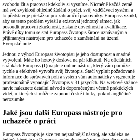
svobodu žít a pracovat kdekoliv si vysníme. Nicméně každá země
má své zvyklosti ohledně žádání o práci, svůj vzdělávací systém, a
to představuje překážku pro zahraniční pracovníky. Europass vznikl,
aby se tento problém vyřešil a existoval jednotný rámec, jak
posoudit pracovní zkušenosti, získané dovednosti a kvalifikace.
Právě díky tomu se stal Europass životopis široce uznávaným a
přijímaným nástrojem pro uchazeče o zaměstnání na území
Evropské unie.
Jednou z výhod Europass životopisu je jeho dostupnost a snadné
vytvoření. Máte ho hotový doslova na pár kliknutí. Na oficiálních
stránkách Europass
(1)
najdete online nástroj, který vám pomůže
rychle a efektivně vytvořit svůj životopis. Stačí vyplnit požadované
informace do správných polí a systém vám automaticky vygeneruje
profesionálně vypadající životopis v 31 jazycích. Na webové stránce
navíc naleznete detailní návod s doporučenými včetně praktických
videí, u kterých si můžete zapnout české titulky, pokud angličtině
nerozumíte.
Jaké jsou další Europass nástroje pro
uchazeče o práci
Europass životopis je sice ten nejznámější nástroj, ale zdaleka ne
jediný, který je na Europass webu dostupný pro uchazeče o práci i