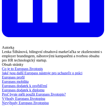
Autorka
Lenka Šilhánová, bilingvní obsahová markeťačka se zkušenostmi s
employer brandingem, náborovými kampaněmi a tvorbou obsahu
pro HR technologický startup.
Obsah stránky
Co je to Europass životopis
Jaké jsou další Europass nástroje pro uchazeče o práci
Europass profil
Europass mobilita
Europass dodatek k osvědčení
Europass dodatek k diplomu
Proč byste měli použít Europass životopis?
Výhody Europass životopisu
Nevýhody Europass životopisu