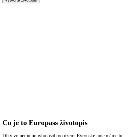
Vytvořte životopis
Co je to Europass životopis
Díky volnému pohybu osob po území Evropské unie máme tu