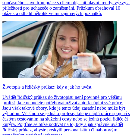
současného stavu trhu práce s cílem objasnit hlavní trendy, výzvy a
příležitosti pro uchazeče o zaměstnání. Průzkum obsahoval 10
otázek a odhalil několik velmi zajímavých poznatků.
Životopis a řidičský průkaz: kdy a jak ho uvést
Uvádět řidičský průkaz do životopisu není povinné pro většinu
profesí, kde nebudete potřebovat užívat auto k náplni své práce.
Jsou však takové obory, kde je tento údaj zásadní nebo může být
výhodou. Většinou se jedná o profese, kde je náplň práce spojená s
častým cestováním na služební cesty nebo se jedná pozici řidiče či
kurýra. Pojďme se blíže podívat na to, kdy a jak správně uvádět
řidičský průkaz, abyste poskytli personalistům či náborovým