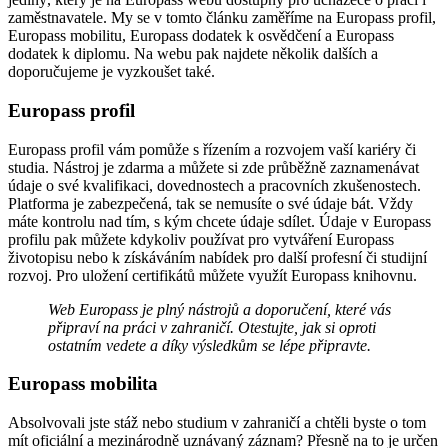
zaměstnavatele. My se v tomto článku zaměříme na Europass profil,
Europass mobilitu, Europass dodatek k osvědčení a Europass
dodatek k diplomu. Na webu pak najdete několik dalších a
doporučujeme je vyzkoušet také.
Europass profil
Europass profil vám pomůže s řízením a rozvojem vaší kariéry či
studia. Nástroj je zdarma a můžete si zde průběžně zaznamenávat
údaje o své kvalifikaci, dovednostech a pracovních zkušenostech.
Platforma je zabezpečená, tak se nemusíte o své údaje bát. Vždy
máte kontrolu nad tím, s kým chcete údaje sdílet. Údaje v Europass
profilu pak můžete kdykoliv používat pro vytváření Europass
životopisu nebo k získáváním nabídek pro další profesní či studijní
rozvoj. Pro uložení certifikátů můžete využít Europass knihovnu.
Web Europass je plný nástrojů a doporučení, které vás
připraví na práci v zahraničí. Otestujte, jak si oproti
ostatním vedete a díky výsledkům se lépe připravte.
Europass mobilita
Absolvovali jste stáž nebo studium v zahraničí a chtěli byste o tom
mít oficiální a mezinárodně uznávaný záznam? Přesně na to je určen