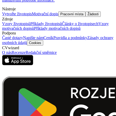
manažerům potřebné informace.
Nástroje
Vytvořte životopis
Motivační dopis
Pracovní místa
Žádosti
Zdroje
Vzory životopisů
Příklady životopisů
Články o životopisech
Vzory
motivačních dopisů
Příklady motivačních dopisů
Podpora
Časté dotazy
Napište nám
Ceník
Pravidla a podmínky
Zásady ochrany
osobních údajů
Cookies
CVwizard
O nás
Recenze
Redakční směrnice