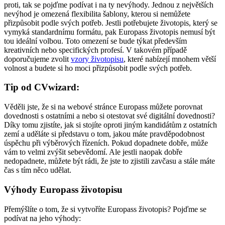
proti, tak se pojďme podívat i na ty nevýhody. Jednou z největších
nevýhod je omezená flexibilita šablony, kterou si nemůžete
přizpůsobit podle svých potřeb. Jestli potřebujete životopis, který se
vymyká standardnímu formátu, pak Europass životopis nemusí být
tou ideální volbou. Toto omezení se bude týkat především
kreativních nebo specifických profesí. V takovém případě
doporučujeme zvolit
vzory životopisu
, které nabízejí mnohem větší
volnost a budete si ho moci přizpůsobit podle svých potřeb.
Tip od CVwizard:
Věděli jste, že si na webové stránce Europass můžete porovnat
dovednosti s ostatními a nebo si otestovat své digitální dovednosti?
Díky tomu zjistíte, jak si stojíte oproti jiným kandidátům z ostatních
zemí a uděláte si představu o tom, jakou máte pravděpodobnost
úspěchu při výběrových řízeních. Pokud dopadnete dobře, může
vám to velmi zvýšit sebevědomí. Ale jestli naopak dobře
nedopadnete, můžete být rádi, že jste to zjistili zavčasu a stále máte
čas s tím něco udělat.
Výhody Europass životopisu
Přemýšlíte o tom, že si vytvoříte Europass životopis? Pojďme se
podívat na jeho výhody: