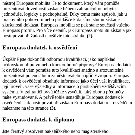
nástroj Europass mobilita. Je to dokument, který vám pomůže
prezentovat dovednosti získané během zahraničního pobytu
jednoduše, logicky a pochopitelně. Díky tomu máte způsob, jak u
pracovního pohovoru nebo přihlášce k dalšímu studiu získané
zkušeností dokázat. Europass mobilita se pak stane součástí vašeho
Europass profilu. Pro více detailů, jak Europass mobilitu získat a jak
postupovat při žádosti navštivte tuto stránku
(2)
.
Europass dodatek k osvědčení
Úspěšně jste dokončili odbornou kvalifikaci, jako například
učňovskou přípravu nebo kurz odborné přípravy? Europass dodatek
k osvědčení vám pomůže tuto kvalifikaci snadno a srozumitelně
prezentovat potenciálním zaměstnavatelů napříč Evropou. Europas
dodatek k osvědčení obsahuje informace jako účel vaší kvalifikace,
její úroveň, vaše výsledky a informace o příslušném vzdělávacím
systému. V zahraničí bývá těžké vysvětlit, jaký obor a předměty
máte vystudované. A právě tohle usnadňuje Europass dodatek k
osvědčení. Jak postupovat při získání Europass dodatku k osvědčení
naleznete na této stránce
(3)
.
Europass dodatek k diplomu
Jste čerstvý absolvent bakalářského nebo magisterského