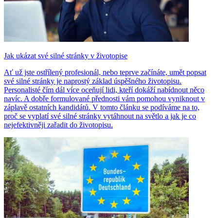
Jak ukázat své silné stránky v životopise
Ať už jste ostřílený profesionál, nebo teprve začínáte, umět popsat
své silné stránky je naprostý základ úspěšného životopisu.
Personalisté čím dál více oceňují lidi, kteří dokáží nabídnout něco
navíc. A dobře formulované přednosti vám pomohou vyniknout v
záplavě ostatních kandidátů. V tomto článku se podíváme na to,
proč se vyplatí své silné stránky vytáhnout na světlo a jak je co
nejefektivněji zařadit do životopisu.