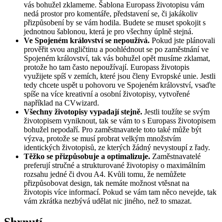
vás bohužel zklameme. Šablona Europass životopisu vám
nedá prostor pro komentáře, představení se, či jakákoliv
přizpůsobení by se vám hodila. Budete se muset spokojit s
jednotnou šablonou, která je pro všechny úplně stejná.
Ve Spojeném království se nepoužívá.
Pokud jste plánovali
prověřit svou angličtinu a poohlédnout se po zaměstnání ve
Spojeném království, tak vás bohužel opět musíme zklamat,
protože ho tam často nepoužívají. Europass životopis
využijete spíš v zemích, které jsou členy Evropské unie. Jestli
tedy chcete uspět u pohovoru ve Spojeném království, vsaďte
spíše na více kreativní a osobní životopisy, vytvořené
například na CVwizard.
Všechny životopisy vypadají stejně.
Jestli toužíte se svým
životopisem vyniknout, tak se vám to s Europass životopisem
bohužel nepodaří. Pro zaměstnavatele toto také může být
výzva, protože se musí probrat velkým množstvím
identických životopisů, ze kterých žádný nevystoupí z řady.
Těžko se přizpůsobuje a optimalizuje.
Zaměstnavatelé
preferují stručné a strukturované životopisy o maximálním
rozsahu jedné či dvou A4. Kvůli tomu, že nemůžete
přizpůsobovat design, tak nemáte možnost vtěsnat na
životopis více informací. Pokud se vám tam něco nevejde, tak
vám zkrátka nezbývá udělat nic jiného, než to smazat.
Shrnutí