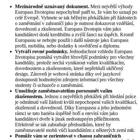
Mezinárodně uznávaný dokument.
Mezi největší výhody
Europass životopisu nepochybně patří to, že vám ho uznají po
celé Evropě. Vyhnete se tak běžným překážkám při žádostech
o zaměstnání v zahraničí jako je nutnost dokazovat vzdělání,
dovednosti a zkušenosti. Europass životopis vám jako
kandidátovi dodá kredibilitu a zvýší šanci na úspěch. Kromě
Europassu se nebojte použít i další nástroje jako Europass
profil, mobilita, nebo dodatky k osvědčení a diplomu.
Vytváří rovné podmínky.
Jednoduchost vzhledu Europass
životopisu pomáhá vytvářet férovější podmínky pro všechny
kandidáty, protože nechá vyniknout vašim kvalifikacím,
dovednostem a zkušenostem, které nepřehluší ukřičený
design. Zároveň je webová stránka díky své jazykové
dostupnosti hodnotným zdrojem informací pro všechny
studenty či uchazeče o zaměstnání.
Umožňuje zaměstnavatelům porozumět vašim
zkušenostem.
Jednou z největších překážek při hledání práce
je odmítnutí vaší žádosti kvůli nepochopení vašich kvalifikací,
zkušeností a dovedností. Díky Europassu a jeho jednotném
rámci se tato bariéra úspěšně boří a otevírá vám jako
kandidátovi dveře k jinak nedostupným příležitostem.
Efektivně se tak zabraňuje předsudkům, které by
zaměstnavatelé mohli vůči kandidátům z některých zemí mít.
Pomůže vám se zorientovat v chaosu zahraničních