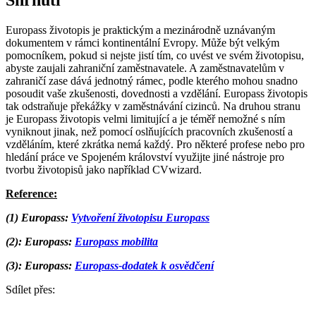
Europass životopis je praktickým a mezinárodně uznávaným
dokumentem v rámci kontinentální Evropy. Může být velkým
pomocníkem, pokud si nejste jistí tím, co uvést ve svém životopisu,
abyste zaujali zahraniční zaměstnavatele. A zaměstnavatelům v
zahraničí zase dává jednotný rámec, podle kterého mohou snadno
posoudit vaše zkušenosti, dovednosti a vzdělání. Europass životopis
tak odstraňuje překážky v zaměstnávání cizinců. Na druhou stranu
je Europass životopis velmi limitující a je téměř nemožné s ním
vyniknout jinak, než pomocí oslňujících pracovních zkušeností a
vzděláním, které zkrátka nemá každý. Pro některé profese nebo pro
hledání práce ve Spojeném království využijte jiné nástroje pro
tvorbu životopisů jako například CVwizard.
Reference:
(1) Europass:
Vytvoření životopisu Europass
(2): Europass:
Europass mobilita
(3): Europass:
Europass-dodatek k osvědčení
Sdílet přes: