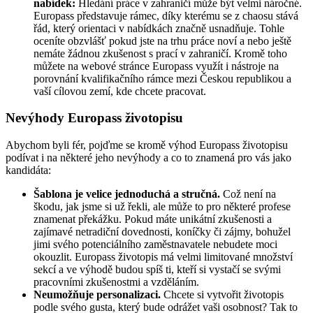
nabídek:
Hledání práce v zahraničí může být velmi náročné.
Europass představuje rámec, díky kterému se z chaosu stává
řád, který orientaci v nabídkách značně usnadňuje. Tohle
oceníte obzvlášť pokud jste na trhu práce noví a nebo ještě
nemáte žádnou zkušenost s prací v zahraničí. Kromě toho
můžete na webové stránce Europass využít i nástroje na
porovnání kvalifikačního rámce mezi Českou republikou a
vaší cílovou zemí, kde chcete pracovat.
Nevýhody Europass životopisu
Abychom byli fér, pojďme se kromě výhod Europass životopisu
podívat i na některé jeho nevýhody a co to znamená pro vás jako
kandidáta:
Šablona je velice jednoduchá a stručná.
Což není na
škodu, jak jsme si už řekli, ale může to pro některé profese
znamenat překážku. Pokud máte unikátní zkušenosti a
zajímavé netradiční dovednosti, koníčky či zájmy, bohužel
jimi svého potenciálního zaměstnavatele nebudete moci
okouzlit. Europass životopis má velmi limitované množství
sekcí a ve výhodě budou spíš ti, kteří si vystačí se svými
pracovními zkušenostmi a vzděláním.
Neumožňuje personalizaci.
Chcete si vytvořit životopis
podle svého gusta, který bude odrážet vaši osobnost? Tak to