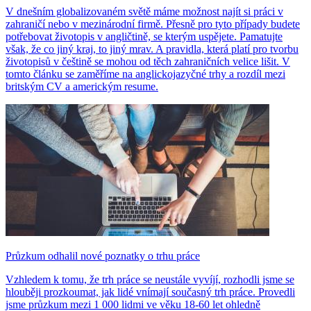
V dnešním globalizovaném světě máme možnost najít si práci v
zahraničí nebo v mezinárodní firmě. Přesně pro tyto případy budete
potřebovat životopis v angličtině, se kterým uspějete. Pamatujte
však, že co jiný kraj, to jiný mrav. A pravidla, která platí pro tvorbu
životopisů v češtině se mohou od těch zahraničních velice lišit. V
tomto článku se zaměříme na anglickojazyčné trhy a rozdíl mezi
britským CV a americkým resume.
Průzkum odhalil nové poznatky o trhu práce
Vzhledem k tomu, že trh práce se neustále vyvíjí, rozhodli jsme se
hlouběji prozkoumat, jak lidé vnímají současný trh práce. Provedli
jsme průzkum mezi 1 000 lidmi ve věku 18-60 let ohledně