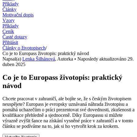
Příklady
Články
Motivační dopis
Vzory
Příklady
Ceník
Časté dotazy
Přihlásit
Články o životopisech
/
Co je to Europass životopis: praktický návod
Napsal(a)
Lenka Šilhánová
,
Autorka
• Naposledy aktualizováno
29.
duben 2025
Co je to Europass životopis: praktický
návod
Chcete pracovat v zahraničí, ale bojíte se, že s českým životopisem
neuspějete? Europass je evropsky uznávaná náhrada životopisu a
pomáhá uchazečům o práci prezentovat své dovednosti, zkušenosti a
kvalifikace přehledně a sjednoceně. Díky Europassu si můžete
výrazně zvýšit šance na získání vysněné práce v zahraničí a v tomto
článku se podíváme na to, jak si ho vytvořit krok za krokem.