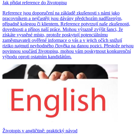
Jak přidat reference do životopisu
Reference jsou doporučení na základě zkušenosti s námi jako
pracovníkem a nejčastěji jsou dávány předchozím nadřízeným,
případně kolegou či klientem. Reference potvrzují naše zkušenosti,
dovednosti a přínos naší práce. Mohou výrazně zvýšit šanci, že
získáte vysněné místo, protože poskytují potenciálnímu
zaměstnavateli ověřené informace o vás a v jejich očích snižují
riziko najmutí nevhodného člověka na danou pozici. Přestože nejsou
povinnou součástí životopisu, mohou vám poskytnout konkurenční
výhodu oproti ostatním kandidátům.
Životopis v angličtině: praktický návod