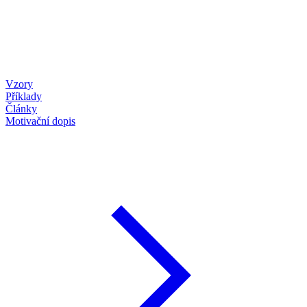
Vzory
Příklady
Články
Motivační dopis