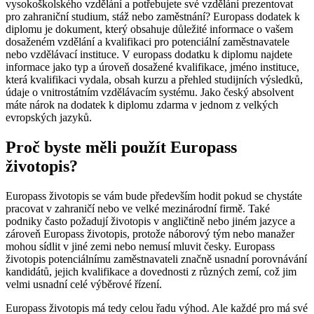
vysokoškolského vzdělání a potřebujete své vzdělání prezentovat
pro zahraniční studium, stáž nebo zaměstnání? Europass dodatek k
diplomu je dokument, který obsahuje důležité informace o vašem
dosaženém vzdělání a kvalifikaci pro potenciální zaměstnavatele
nebo vzdělávací instituce. V europass dodatku k diplomu najdete
informace jako typ a úroveň dosažené kvalifikace, jméno instituce,
která kvalifikaci vydala, obsah kurzu a přehled studijních výsledků,
údaje o vnitrostátním vzdělávacím systému. Jako český absolvent
máte nárok na dodatek k diplomu zdarma v jednom z velkých
evropských jazyků.
Proč byste měli použít Europass
životopis?
Europass životopis se vám bude především hodit pokud se chystáte
pracovat v zahraničí nebo ve velké mezinárodní firmě. Také
podniky často požadují životopis v angličtině nebo jiném jazyce a
zároveň Europass životopis, protože náborový tým nebo manažer
mohou sídlit v jiné zemi nebo nemusí mluvit česky. Europass
životopis potenciálnímu zaměstnavateli značně usnadní porovnávání
kandidátů, jejich kvalifikace a dovednosti z různých zemí, což jim
velmi usnadní celé výběrové řízení.
Europass životopis má tedy celou řadu výhod. Ale každé pro má své