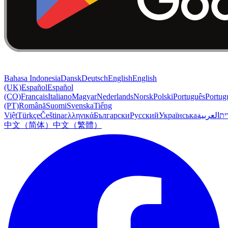
Bahasa Indonesia
Dansk
Deutsch
English
English
(UK)
Español
Español
(CO)
Français
Italiano
Magyar
Nederlands
Norsk
Polski
Português
Portug
(PT)
Română
Suomi
Svenska
Tiếng
Việt
Türkçe
Čeština
ελληνικά
Български
Русский
Українська
العربية
ִית
中文（简体）
中文（繁體）