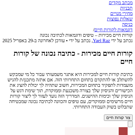
מכתב מקדים
תבניות
מחירי מנויים
שאלות נפוצות
כניסה
דוגמאות לקורות חיים
/
קורות חיים מכירות – טיפים ודוגמאות לכתיבה נכונה
נכתב על ידי
Yael Raz
,
נכתב על ידי
• עודכן לאחרונה ב-
29 באפריל 2025
קורות חיים מכירות - כתיבה נכונה של קורות
חיים
כתיבת קורות חיים למכירות היא אתגר משמעותי עבור כל מי שמבקש
להשתלב או להתקדם בתחום התחרותי הזה. אם את/ה מתכנן/ת להגיש
מועמדות לתפקיד בתחום המכירות, חשוב שתהיה לך יכולת להציג את
הכישורים והניסיון שלך בצורה משכנעת וממוקדת, תוך שימת דגש על
הניסיון שלך וכימות ההישגים. המדריך הזה נועד לעזור לך ליצור קורות
חיים מרשימים וממוקדים, עם טיפים והכוונה לכתיבה נכונה שמבטיחה
שתבלוט בשוק העבודה התחרותי.
צור קורות חיים