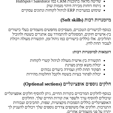
שליטה מלאה בתוכנות CRM כמו Salesforce ו-HubSpot
ניתוח דוחות מכירה וזיהוי מגמות שוק
שימוש במערכות ERP לניהול לקוחות ונתונים עסקיים
מיומנויות רכות (Soft skills)
בנוסף לכישורים הטכניים, מעסיקים מחפשים מועמדים בעלי כישורים
בין-אישיים חזקים, המסוגלים להתמודד עם אתגרים בשטח ולהוביל
תהליכים. אלו כוללים כישורים כמו ניהול זמן, תקשורת מעולה ויכולת
לעבוד תחת לחץ.
דוגמאות למיומנויות רכות:
תקשורת בין-אישית מעולה לניהול קשרי לקוחות
יכולת משא ומתן מצוינת
תפקוד תחת לחץ ועמידה ביעדים גבוהים
יכולת לפתור בעיות בשטח ולקבל החלטות מהירות
חלקים נוספים אופציונליים (Optional sections)
בנוסף לחלקים המרכזיים בקורות החיים, ניתן להוסיף חלקים אופציונליים
שיכולים להוסיף ערך ולשפר את קורות החיים שלך. החלקים
האופציונליים כוללים הסמכות מקצועיות, שפות, תחביבים ועבודות
התנדבות. חלקים אלו משקפים צדדים נוספים שלך ויכולים להעניק לך
יתרון על פני מועמדים אחרים.