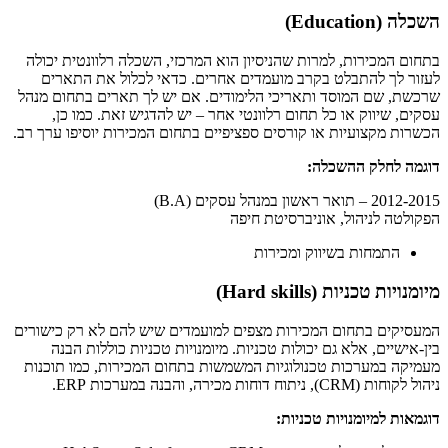
השכלה (Education)
בתחום המכירות, למרות שהניסיון הוא המרכזי, השכלה רלוונטית יכולה
לעזור לך להתבלט בקרב מועמדים אחרים. כדאי לכלול את התארים
שרכשת, שם המוסד ותאריכי הלימודים. אם יש לך תארים בתחום מנהל
עסקים, שיווק או כל תחום רלוונטי אחר – יש להדגיש זאת. כמו כן,
הכשרות מקצועיות או קורסים ספציפיים בתחום המכירות יוסיפו ערך רב.
דוגמה לחלק ההשכלה:
2012-2015 – תואר ראשון במנהל עסקים (B.A)
הפקולטה לניהול, אוניברסיטת חיפה
התמחות בשיווק ומכירות
מיומנויות טכניות (Hard skills)
המעסיקים בתחום המכירות מצפים למועמדים שיש להם לא רק כישורים
בין-אישיים, אלא גם יכולות טכניות. מיומנויות טכניות כוללות הבנה
מעמיקה במערכות טכנולוגיות המשמשות בתחום המכירות, כמו תוכנות
ניהול לקוחות (CRM), ניתוח דוחות מכירה, והבנה במערכות ERP.
דוגמאות למיומנויות טכניות: