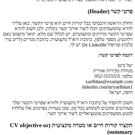
פרטי קשר (Header)
החלק הראשון והבסיסי בכל קורות חיים הוא פרטי הקשר. כאן עלייך
לוודא שהמעסיקים יוכלו ליצור איתך קשר בקלות, ולכן חשוב לוודא
שפרטי הקשר מדויקים ומקצועיים. יש לכלול שם מלא, תואר מקצועי (אם
רלוונטי), מספר טלפון, כתובת דוא"ל מקצועית, כתובת מגורים (לרוב עיר
בלבד) ופרופיל LinkedIn אם יש לך.
דוגמה לפרטי קשר:
יעל ביטן
מנהלת מכירות אזורית
טלפון: 052-5555555
yaelbitan@example.com
linkedin.com/in/yaelbitan1
חיפה, ישראל
חשוב להקפיד על כתובת דוא"ל מקצועית ולוודא שפרטי הקשר שלך
מעודכנים ומוכנים לשימוש בכל זמן, שכן טעויות בפרטים אלו עלולות
למנוע ממעסיקים פוטנציאליים ליצור איתך קשר.
תקציר קורות חיים או מטרה מקצועית (CV objective or
summary)