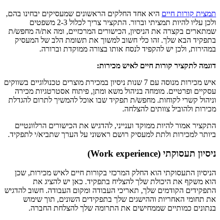
תמצית קורות חיים
היא אחד החלקים הראשונים שמעסיקים יבחינו בהם,
ולכן עליו להיות תמציתי וברור. התקציר צריך לכלול 2-3 משפטים
שמתארים בקצרה את הניסיון, הכישורים המרכזיים, ומה את/ה מחפש/ת
בתפקיד הבא שלך. זהו כלי חשוב למשוך את תשומת הלב של המעסיק
במהירות, ולכן יש להקפיד לנסח אותו בצורה ממוקדת וברורה.
דוגמה לתקציר קורות חיים לאיש מכירות:
איש מכירות מנוסה עם 7 שנות ניסיון במכירת מוצרים טכנולוגיים בשווקים
עסקיים ופרטיים. מומחה בניהול משא ומתן, פיתוח אסטרטגיות מכירה
וניהול קשרי לקוחות. מחפש/ת תפקיד שבו אוכל להמשיך לתרום להגדלת
מכירות ולהוביל צוותים להצלחה.
התקציר אמור להיות ממוקד וענייני, להדגיש את הכישורים הרלוונטיים
ביותר למכירות ולתת למעסיק רושם ראשוני על הערך שתביא/י לתפקיד.
ניסיון תעסוקתי (Work experience)
הניסיון התעסוקתי הוא החלק המרכזי בקורות חיים לאיש מכירות, שכן
הוא משקף את היכולת שלך להצליח בתפקיד. כאן יש להציג את
התפקידים הקודמים שלך, תאריכי העבודה ומקום העבודה. חשוב להדגיש
את תחומי האחריות וההישגים שלך בתפקידים השונים, תוך שימוש
בנתונים כמותיים שממחישים את התרומה שלך להצלחת החברה.