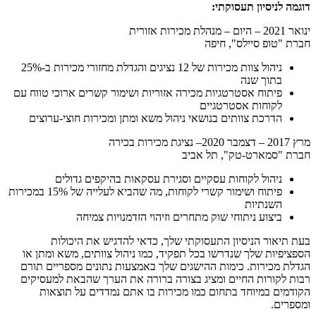
דוגמה לניסיון תעסוקתי:
ינואר 2021 – היום – מנהלת מכירות אזורית
חברת "טופ סיילס", חיפה
ניהול צוות מכירות של 12 נציגים והגדלת מחזורי מכירות ב-25%
בתוך שנה
פיתוח אסטרטגיות מכירה אזוריות ושימור קשרים ארוכי טווח עם
לקוחות אסטרטגיים
הדרכת צוותים בנושאי ניהול משא ומתן ומכירות חוצי-ערוצים
מרץ 2017 – דצמבר 2020– נציגת מכירות בכירה
חברת "סמארט-טק", תל אביב
ניהול לקוחות עסקיים וסגירת עסקאות בהיקפים גדולים
פיתוח ושימור קשרי לקוחות, מה שהביא לעלייה של 15% במכירות
השנתיות
ביצוע ניתוחי שוק מתחרים וזיהוי הזדמנויות צמיחה
בעת תיאור הניסיון התעסוקתי שלך, כדאי להדגיש את היכולות
הספציפיות שלך שנדרשו בכל תפקיד, כמו ניהול צוותים, משא ומתן או
הגדלת מכירות. כימות ההישגים שלך באמצעות נתונים מספריים תורם
רבות לקורות החיים ומציג בצורה ברורה את הערך שהבאת למעסיקים
הקודמים במיוחד בתחום כמו מכירות בו אתם נמדדים על תוצאות
ומספרים.