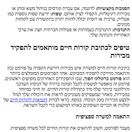
הסמכות מקצועיות:
לדוגמה, אם עברת קורסים בניהול משא ומתן או
מכירות דיגיטליות, הקפידי לציין אותם.
שפות:
ידיעת שפות נוספות כמו
אנגלית, ערבית או רוסית יכולה להוות יתרון בתקשורת עם לקוחות
מגוונים.
התנדבות:
התנדבות בעמותות או פעילות חברתית תציג את ערכי
האחריות והנתינה שלך.
טיפים לכתיבת קורות חיים מותאמים לתפקיד
מכירות
כתיבת קורות חיים למשרת איש מכירות דורשת הקפדה על פורמט נכון
והתאמה מדויקת לתפקיד המבוקש. אחד הפורמטים המומלצים ביותר
הוא
פורמט כרונולוגי הפוך,
שבו התפקידים האחרונים מופיעים ראשונים.
פורמט זה מאפשר למעסיק לקבל תמונה ברורה של הניסיון העדכני
והרלוונטי ביותר שלך מיד בתחילת קורות החיים. זה חיוני במיוחד
במכירות, מאחר שמעסיקים מעוניינים לראות את היכולת שלך לנהל
ולבצע מכירות בזמן הנוכחי. בנוסף, כדאי לבדוק
דוגמאות לקורות חיים
של
קולגות או חברים העוסקים באותו המקצוע כדי לקבל השראה.
התאמה למשרה ספציפית
מעבר לפורמט, חשוב להתאים את קורות החיים לכל משרה ספציפית.