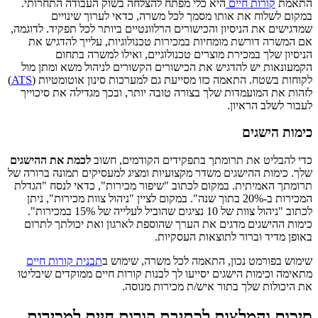
התאמת
קורות חיים
היא כלי מפתח להצלחה בשוק העבודה התחרותי.
במקום לשלוח את אותו מסמך לכל משרה, כדאי לערוך שינויים
שמדגישים את הניסיון והכישורים הרלוונטיים ביותר לכל תפקיד. לדוגמה,
אם המשרה דורשת מומחיות במכירות טכנולוגיות, עלייך להדגיש את
הניסיון שלך במכירת מוצרים טכנולוגיים, ואילו למשרה בתחום
הקמעונאות יש להדגיש את הכישורים הקשורים לניהול משא ומתן מול
לקוחות בשטח. התאמה כזו מסייעת גם למערכות סינון אוטומטיות (
ATS
)
לזהות את המועמדות שלך בצורה טובה יותר, ובכך מגדילה את סיכוייך
לעבור לשלב הראיון.
כימות הישגים
כדי להבליט את תרומתך בתפקידים הקודמים, חשוב
לכמת את ההישגים
שלך. כימות ההישגים משדר מקצועיות ומציג למעסיקים תמונה ברורה של
תרומתך האמיתית. במקום לכתוב "שיפור מכירות", כדאי לנסח "הגדלת
המכירות ב-20% בתוך שנה". במקום לציין "ניהול צוות מכירות", ניתן
לכתוב "ניהול צוות של 10 נציגים שהוביל לעלייה של 15% במכירות".
כימות ההישגים מדגים את הערך שהוספת לארגון ואת יכולתך לתרום
באופן מדיד וברור לתוצאות העסקיות.
שימוש בפורמט נכון, התאמה לכל משרה, שימוש ב
תבנית קורות חיים
מתאימה וכימות הישגים יסייעו לך לבנות קורות חיים ממוקדים שיבליטו
את היכולות שלך בתור איש/ת מכירות מנוסה.
סיכום והמלצות לכתיבת קורות חיים למכירות