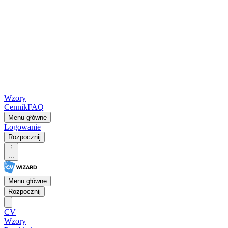
Wzory
Cennik
FAQ
Menu główne
Logowanie
Rozpocznij
...
Menu główne
Rozpocznij
CV
Wzory