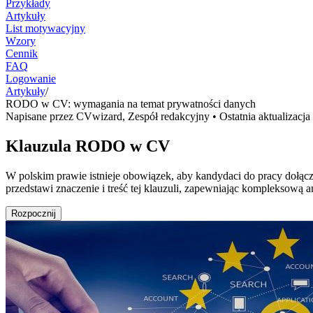
Przykłady
Artykuły
List motywacyjny
Wzory
Cennik
FAQ
Logowanie
Artykuły
/
RODO w CV: wymagania na temat prywatności danych
Napisane przez
CVwizard
,
Zespół redakcyjny
• Ostatnia aktualizacja
Klauzula RODO w CV
W polskim prawie istnieje obowiązek, aby kandydaci do pracy dołą
przedstawi znaczenie i treść tej klauzuli, zapewniając kompleksową an
Rozpocznij