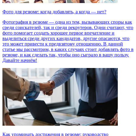
Фото для резюме: когда добавлять, а когда — нет?
Фотография в резюме — одна из тем, вызывающих споры как
среди соискателей, так и среди рекрутеров. Одни считают, что
фото помогает создать хорошее первое впечатление и
выделиться среди других кандидатов, другие опасаются, что
это может привести к предвзятому отношению. В данной
статье мы рассмотрим, в каких случаях стоит добавлять фото в
резюме, и как сделать так, чтобы оно сыграло в вашу пользу.
Давайте начнём!
Как упоминать достижения в резюме: руководство