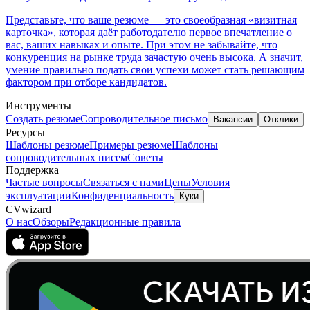
Представьте, что ваше резюме — это своеобразная «визитная
карточка», которая даёт работодателю первое впечатление о
вас, ваших навыках и опыте. При этом не забывайте, что
конкуренция на рынке труда зачастую очень высока. А значит,
умение правильно подать свои успехи может стать решающим
фактором при отборе кандидатов.
Инструменты
Создать резюме
Cопроводительное письмо
Вакансии
Отклики
Ресурсы
Шаблоны резюме
Примеры резюме
Шаблоны
сопроводительных писем
Советы
Поддержка
Частые вопросы
Связаться с нами
Цены
Условия
эксплуатации
Конфиденциальность
Куки
CVwizard
О нас
Обзоры
Редакционные правила