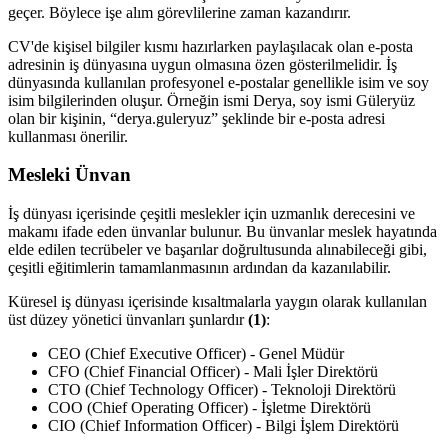
geçer. Böylece işe alım görevlilerine zaman kazandırır.
CV'de kişisel bilgiler kısmı hazırlarken paylaşılacak olan e-posta
adresinin iş dünyasına uygun olmasına özen gösterilmelidir. İş
dünyasında kullanılan profesyonel e-postalar genellikle isim ve soy
isim bilgilerinden oluşur. Örneğin ismi Derya, soy ismi Güleryüz
olan bir kişinin, “derya.guleryuz” şeklinde bir e-posta adresi
kullanması önerilir.
Mesleki Ünvan
İş dünyası içerisinde çeşitli meslekler için uzmanlık derecesini ve
makamı ifade eden ünvanlar bulunur. Bu ünvanlar meslek hayatında
elde edilen tecrübeler ve başarılar doğrultusunda alınabileceği gibi,
çeşitli eğitimlerin tamamlanmasının ardından da kazanılabilir.
Küresel iş dünyası içerisinde kısaltmalarla yaygın olarak kullanılan
üst düzey yönetici ünvanları şunlardır
(1)
:
CEO (Chief Executive Officer) - Genel Müdür
CFO (Chief Financial Officer) - Mali İşler Direktörü
CTO (Chief Technology Officer) - Teknoloji Direktörü
COO (Chief Operating Officer) - İşletme Direktörü
CIO (Chief Information Officer) - Bilgi İşlem Direktörü