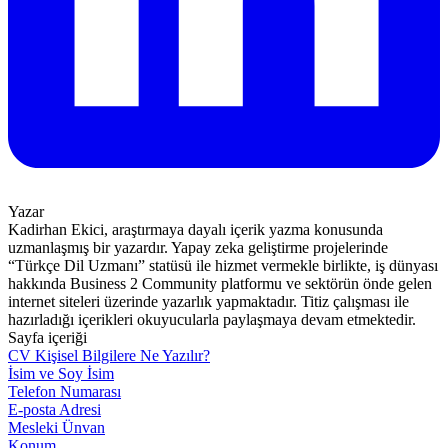
Yazar
Kadirhan Ekici, araştırmaya dayalı içerik yazma konusunda
uzmanlaşmış bir yazardır. Yapay zeka geliştirme projelerinde
“Türkçe Dil Uzmanı” statüsü ile hizmet vermekle birlikte, iş dünyası
hakkında Business 2 Community platformu ve sektörün önde gelen
internet siteleri üzerinde yazarlık yapmaktadır. Titiz çalışması ile
hazırladığı içerikleri okuyucularla paylaşmaya devam etmektedir.
Sayfa içeriği
CV Kişisel Bilgilere Ne Yazılır?
İsim ve Soy İsim
Telefon Numarası
E-posta Adresi
Mesleki Ünvan
Konum