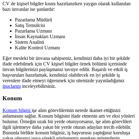
CV de kişisel bilgiler kısmı hazırlanırken yaygın olarak kullanılan
bazı ünvanlar ise şunlardır:
Pazarlama Müdürü
Satış Temsilcisi
Pazarlama Uzmanı
İnsan Kaynakları Uzmanı
Sistem Analisti
Kalite Kontrol Uzmanı
Eğer mesleki bir ünvana sahipseniz, kendinizi daha iyi bir şekilde
ifade edebilmek için CV kişisel bilgiler örnek bölümü içerisinde
ünvan bilgilerinizi paylaşmanız tavsiye edilir. Başarılı ve etkili iş
başvuruları hazırlamak, kendinizi olabilecek en iyi şekilde iş
verenlere ifade etmeyi öğrenmek için sitemizde yayınladığımız
ipuçlarını
inceleyebilirsiniz.
Konum
Konum bilgisi
işe alım görevlilerinin nerede ikamet ettiğinizi
anlamasını sağlar. Konum bilgisini ifade etmenin artı ve eksi yönleri
bulunur. Örneğin uzak bir yerde oturuyorsanız, işe alım görevlileri
ilgili işletmeye daha yakın bir yerde oturan adayları tercih edebilir.
Bununla birlikte konum bilginiz, iş başvurusu yaptığınız kuruluşa
yakın olmanız veya sürekli görüşmeniz gereken müşterilerin