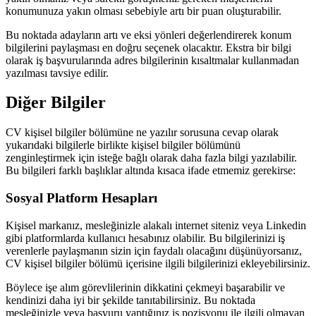
konumunuza yakın olması sebebiyle artı bir puan oluşturabilir.
Bu noktada adayların artı ve eksi yönleri değerlendirerek konum
bilgilerini paylaşması en doğru seçenek olacaktır. Ekstra bir bilgi
olarak iş başvurularında adres bilgilerinin kısaltmalar kullanmadan
yazılması tavsiye edilir.
Diğer Bilgiler
CV kişisel bilgiler bölümüne ne yazılır sorusuna cevap olarak
yukarıdaki bilgilerle birlikte kişisel bilgiler bölümünü
zenginleştirmek için isteğe bağlı olarak daha fazla bilgi yazılabilir.
Bu bilgileri farklı başlıklar altında kısaca ifade etmemiz gerekirse:
Sosyal Platform Hesapları
Kişisel markanız, mesleğinizle alakalı internet siteniz veya Linkedin
gibi platformlarda kullanıcı hesabınız olabilir. Bu bilgilerinizi iş
verenlerle paylaşmanın sizin için faydalı olacağını düşünüyorsanız,
CV kişisel bilgiler bölümü içerisine ilgili bilgilerinizi ekleyebilirsiniz.
Böylece işe alım görevlilerinin dikkatini çekmeyi başarabilir ve
kendinizi daha iyi bir şekilde tanıtabilirsiniz. Bu noktada
mesleğinizle veya başvuru yaptığınız iş pozisyonu ile ilgili olmayan