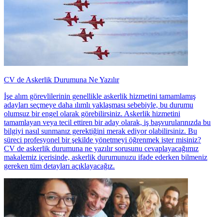
CV de Askerlik Durumuna Ne Yazılır
İşe alım görevlilerinin genellikle askerlik hizmetini tamamlamış
adayları seçmeye daha ılımlı yaklaşması sebebiyle, bu durumu
olumsuz bir engel olarak görebilirsiniz. Askerlik hizmetini
tamamlayan veya tecil ettiren bir aday olarak, iş başvurularınızda bu
bilgiyi nasıl sunmanız gerektiğini merak ediyor olabilirsiniz. Bu
süreci profesyonel bir şekilde yönetmeyi öğrenmek ister misiniz?
CV de askerlik durumuna ne yazılır sorusunu cevaplayacağımız
makalemiz içerisinde, askerlik durumunuzu ifade ederken bilmeniz
gereken tüm detayları açıklayacağız.