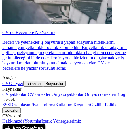
CV de Becerilere Ne Yazılır?
Beceri ve yetenekler iş başvurusu yapan adayların niteliklerini
tamamlayan yetkinlikler olarak kabul edilir. Bu yetkinlikler adayların
ilgili iş pozisyonu için gereken sorumlulukları hangi derecede yerine
getirebileceğini ifade eder. Profesyonel bir izlenim oluşturmak ve iş
başvurularından olumlu yanıt almak isteyen adaylar, CV de
becerilere ne yazılır sorusunu sorar.
Araçlar
CV
Ön yazı
İş ilanları
Başvurular
Kaynaklar
CV şablonları
CV örnekleri
Ön yazı şablonları
Ön yazı örnekleri
Blog
Destek
SSS
Bize ulaşın
Fiyatlandırma
Kullanım Koşulları
Gizlilik Politikası
Çerezler
CVwizard
Hakkımızda
Yorumlar
İçerik Yönergelerimiz