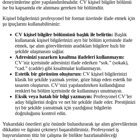
deneyimlerine göre yapılandırılmalıdır. CV kişisel bilgiler bölümü
ise bu kapsamda ele alınması gereken bir bölümdür.
Kişisel bilgilerinizi profesyonel bir format üzerinde ifade etmek için
şu ipuçlarını kullanabilirsiniz:
CV kişisel bilgiler bölümünü başlık ile belirtin:
Başlık
kullanarak kişisel bilgilerinizi ayrı bir bölüm içerisinde ifade
etmek, işe alım görevlilerinin aradıkları bilgilere hızlı bir
şekilde ulaşmasını sağlar.
Adresinizi yazarken kısaltma ifadeleri kullanmayın:
CV’niz içerisinde adresinizi ifade ederken “sok.” (sokak),
“cad.” (cadde) gibi kısaltmalar kullanmayın.
Estetik bir görünüm oluşturun:
CV kişisel bilgilerinizi
klasik bir şekilde yazmak yerine, göze hitap eden estetik bir
tasarım oluşturun. CV’nizi yapılandırırken kullandığınız
renkleri bu bölüm içerisinde de kullanmayı unutmayın.
Eksik veya hatalı bir bilgi yazmayın:
Profesyonel CV’ler
aday bilgilerini doğru ve net bir şekilde ifade eder. Prestijinizi
iyi bir şekilde yansıtmak için yazdığınız bilgilerin
doğruluğunu kontrol edin.
Yukarıdaki önerileri göz önünde bulundurarak işe alım görevlilerinin
dikkatini ve ilgisini çekmeyi başarabilirsiniz. Profesyonel iş
başvurularının titiz bir çalışma ile birlikte hazırlanabileceği