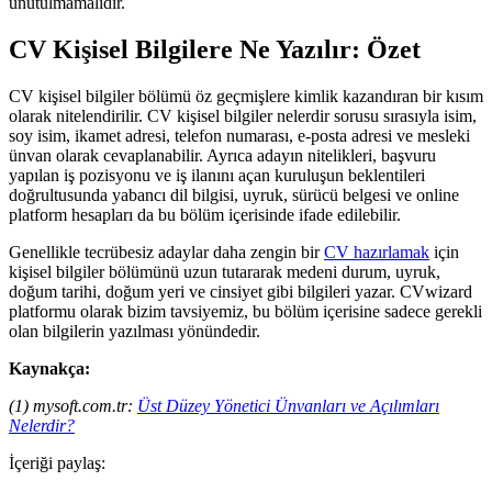
unutulmamalıdır.
CV Kişisel Bilgilere Ne Yazılır: Özet
CV kişisel bilgiler bölümü öz geçmişlere kimlik kazandıran bir kısım
olarak nitelendirilir. CV kişisel bilgiler nelerdir sorusu sırasıyla isim,
soy isim, ikamet adresi, telefon numarası, e-posta adresi ve mesleki
ünvan olarak cevaplanabilir. Ayrıca adayın nitelikleri, başvuru
yapılan iş pozisyonu ve iş ilanını açan kuruluşun beklentileri
doğrultusunda yabancı dil bilgisi, uyruk, sürücü belgesi ve online
platform hesapları da bu bölüm içerisinde ifade edilebilir.
Genellikle tecrübesiz adaylar daha zengin bir
CV hazırlamak
için
kişisel bilgiler bölümünü uzun tutararak medeni durum, uyruk,
doğum tarihi, doğum yeri ve cinsiyet gibi bilgileri yazar. CVwizard
platformu olarak bizim tavsiyemiz, bu bölüm içerisine sadece gerekli
olan bilgilerin yazılması yönündedir.
Kaynakça:
(1) mysoft.com.tr:
Üst Düzey Yönetici Ünvanları ve Açılımları
Nelerdir?
İçeriği paylaş: