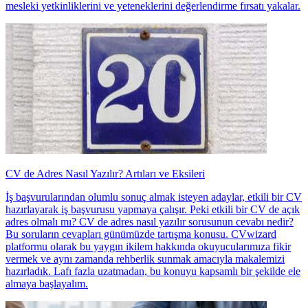
mesleki yetkinliklerini ve yeteneklerini değerlendirme fırsatı yakalar.
CV de Adres Nasıl Yazılır? Artıları ve Eksileri
İş başvurularından olumlu sonuç almak isteyen adaylar, etkili bir CV
hazırlayarak iş başvurusu yapmaya çalışır. Peki etkili bir CV de açık
adres olmalı mı? CV de adres nasıl yazılır sorusunun cevabı nedir?
Bu soruların cevapları günümüzde tartışma konusu. CVwizard
platformu olarak bu yaygın ikilem hakkında okuyucularımıza fikir
vermek ve aynı zamanda rehberlik sunmak amacıyla makalemizi
hazırladık. Lafı fazla uzatmadan, bu konuyu kapsamlı bir şekilde ele
almaya başlayalım.