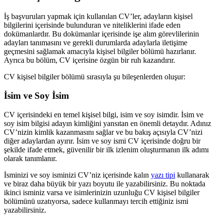
İş başvuruları yapmak için kullanılan CV’ler, adayların kişisel
bilgilerini içerisinde bulunduran ve niteliklerini ifade eden
dokümanlardır. Bu dokümanlar içerisinde işe alım görevlilerinin
adayları tanımasını ve gerekli durumlarda adaylarla iletişime
geçmesini sağlamak amacıyla kişisel bilgiler bölümü hazırlanır.
Ayrıca bu bölüm, CV içerisine özgün bir ruh kazandırır.
CV kişisel bilgiler bölümü sırasıyla şu bileşenlerden oluşur:
İsim ve Soy İsim
CV içerisindeki en temel kişisel bilgi, isim ve soy isimdir. İsim ve
soy isim bilgisi adayın kimliğini yansıtan en önemli detaydır. Adınız
CV’nizin kimlik kazanmasını sağlar ve bu bakış açısıyla CV’nizi
diğer adaylardan ayırır. İsim ve soy ismi CV içerisinde doğru bir
şekilde ifade etmek, güvenilir bir ilk izlenim oluşturmanın ilk adımı
olarak tanımlanır.
İsminizi ve soy isminizi CV’niz içerisinde kalın
yazı tipi
kullanarak
ve biraz daha büyük bir yazı boyutu ile yazabilirsiniz. Bu noktada
ikinci isminiz varsa ve isimlerinizin uzunluğu CV kişisel bilgiler
bölümünü uzatıyorsa, sadece kullanmayı tercih ettiğiniz ismi
yazabilirsiniz.