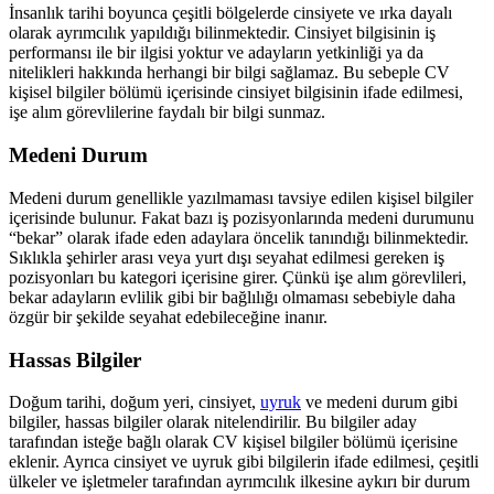
İnsanlık tarihi boyunca çeşitli bölgelerde cinsiyete ve ırka dayalı
olarak ayrımcılık yapıldığı bilinmektedir. Cinsiyet bilgisinin iş
performansı ile bir ilgisi yoktur ve adayların yetkinliği ya da
nitelikleri hakkında herhangi bir bilgi sağlamaz. Bu sebeple CV
kişisel bilgiler bölümü içerisinde cinsiyet bilgisinin ifade edilmesi,
işe alım görevlilerine faydalı bir bilgi sunmaz.
Medeni Durum
Medeni durum genellikle yazılmaması tavsiye edilen kişisel bilgiler
içerisinde bulunur. Fakat bazı iş pozisyonlarında medeni durumunu
“bekar” olarak ifade eden adaylara öncelik tanındığı bilinmektedir.
Sıklıkla şehirler arası veya yurt dışı seyahat edilmesi gereken iş
pozisyonları bu kategori içerisine girer. Çünkü işe alım görevlileri,
bekar adayların evlilik gibi bir bağlılığı olmaması sebebiyle daha
özgür bir şekilde seyahat edebileceğine inanır.
Hassas Bilgiler
Doğum tarihi, doğum yeri, cinsiyet,
uyruk
ve medeni durum gibi
bilgiler, hassas bilgiler olarak nitelendirilir. Bu bilgiler aday
tarafından isteğe bağlı olarak CV kişisel bilgiler bölümü içerisine
eklenir. Ayrıca cinsiyet ve uyruk gibi bilgilerin ifade edilmesi, çeşitli
ülkeler ve işletmeler tarafından ayrımcılık ilkesine aykırı bir durum