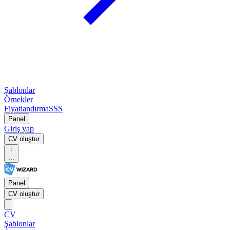
Şablonlar
Örnekler
Fiyatlandırma
SSS
Panel
Giriş yap
CV oluştur
...
Panel
CV oluştur
CV
Şablonlar