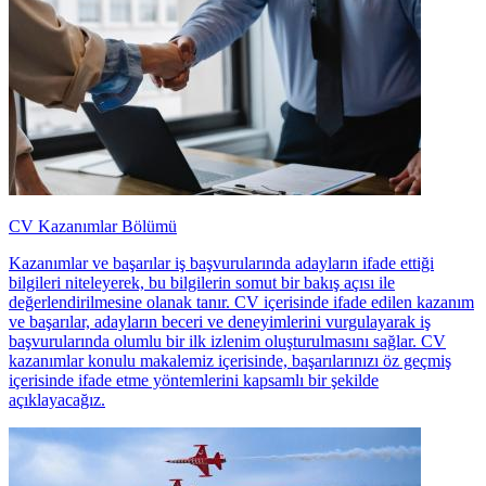
CV Kazanımlar Bölümü
Kazanımlar ve başarılar iş başvurularında adayların ifade ettiği
bilgileri niteleyerek, bu bilgilerin somut bir bakış açısı ile
değerlendirilmesine olanak tanır. CV içerisinde ifade edilen kazanım
ve başarılar, adayların beceri ve deneyimlerini vurgulayarak iş
başvurularında olumlu bir ilk izlenim oluşturulmasını sağlar. CV
kazanımlar konulu makalemiz içerisinde, başarılarınızı öz geçmiş
içerisinde ifade etme yöntemlerini kapsamlı bir şekilde
açıklayacağız.