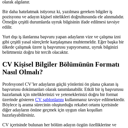
olarak algılanır.
Bir daha hatırlatmak istiyoruz ki, yazılması gereken bilgiler iş
pozisyonu ve adayın kişisel nitelikleri doğrultusunda ele alınmalıdır.
Örneğin çeşitli durumlarda uyruk bilgisinin ifade edilmesi tavsiye
edilir.
Yurt dışı iş ilanlarına başvuru yapan adayların vize ve çalışma izni
gibi çeşitli yasal süreçlerle karşılaşması muhtemeldir. Eğer başka bir
ülkede çalışmak üzere iş başvurusu yapıyorsanız, uyruk bilginizi
belirtmeniz doğru bir tercih olacaktır.
CV Kişisel Bilgiler Bölümünün Formatı
Nasıl Olmalı?
Profesyonel CV’ler adayların güçlü yönlerini ön plana çıkaran iş
başvurusu dokümanları olarak tanımlanabilir. Etkili bir iş başvurusu
hazırlamak için niteliklerinizi ve yeteneklerinizi doğru bir format
üzerinde gösteren
CV şablonlarını
kullanmanız tavsiye edilmektedir.
Böylece iş arama sürecinin oluşturduğu rekabet ortamı içerisinde
diğer adayların önüne geçmek için uygun olan koşulları
hazırlayabilirsiniz.
CV içerisinde bulunan her bölüm adayın özgün özelliklerine ve