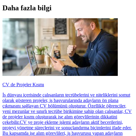
Daha fazla bilgi
CV de Projeler Kısmı
İş dünyası içerisinde çalışanların tecrübelerini ve niteliklerini somut
olarak gösteren projeler, iş başvurularında adayların ön plana
çıkmasını sağlayan CV bölümünü oluşturur. Özellikle öğrenciler,
yeni mezunlar ve sınırlı tecrübe birikimine sahip olan çalışanlar, CV
de projeler kısmı oluşturarak işe alım görevlilerinin dikkatini
çekebilir.CV ye proje ekleme işlemi adayların aktif becerilerini,
projeyi yönetme süreçlerini ve sonuçlandırma biçimlerini ifade eder.
Bu kapsamda işe alım görevlileri, iş başvurusu yapan adayların