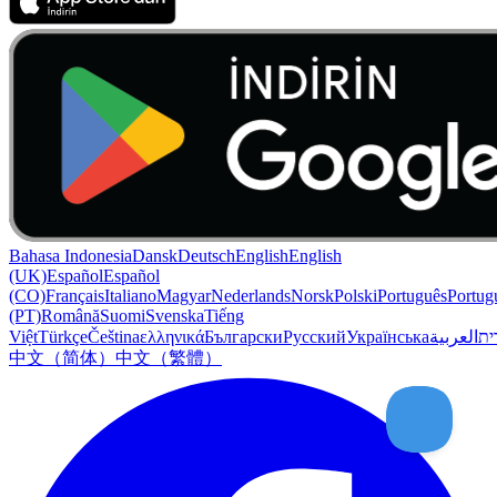
Bahasa Indonesia
Dansk
Deutsch
English
English
(UK)
Español
Español
(CO)
Français
Italiano
Magyar
Nederlands
Norsk
Polski
Português
Portug
(PT)
Română
Suomi
Svenska
Tiếng
Việt
Türkçe
Čeština
ελληνικά
Български
Русский
Українська
العربية
ִית
中文（简体）
中文（繁體）