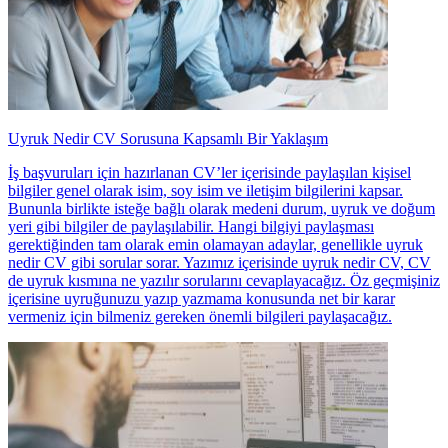
Uyruk Nedir CV Sorusuna Kapsamlı Bir Yaklaşım
İş başvuruları için hazırlanan CV’ler içerisinde paylaşılan kişisel
bilgiler genel olarak isim, soy isim ve iletişim bilgilerini kapsar.
Bununla birlikte isteğe bağlı olarak medeni durum, uyruk ve doğum
yeri gibi bilgiler de paylaşılabilir. Hangi bilgiyi paylaşması
gerektiğinden tam olarak emin olamayan adaylar, genellikle uyruk
nedir CV gibi sorular sorar. Yazımız içerisinde uyruk nedir CV, CV
de uyruk kısmına ne yazılır sorularını cevaplayacağız. Öz geçmişiniz
içerisine uyruğunuzu yazıp yazmama konusunda net bir karar
vermeniz için bilmeniz gereken önemli bilgileri paylaşacağız.