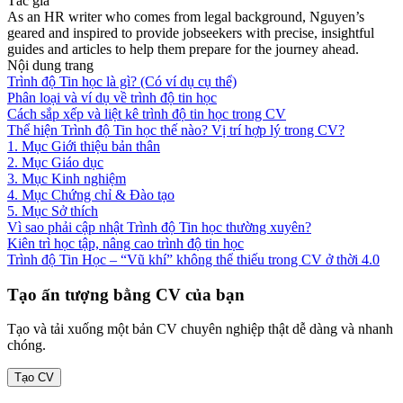
Tác giả
As an HR writer who comes from legal background, Nguyen’s
geared and inspired to provide jobseekers with precise, insightful
guides and articles to help them prepare for the journey ahead.
Nội dung trang
Trình độ Tin học là gì? (Có ví dụ cụ thể)
Phân loại và ví dụ về trình độ tin học
Cách sắp xếp và liệt kê trình độ tin học trong CV
Thể hiện Trình độ Tin học thế nào? Vị trí hợp lý trong CV?
1. Mục Giới thiệu bản thân
2. Mục Giáo dục
3. Mục Kinh nghiệm
4. Mục Chứng chỉ & Đào tạo
5. Mục Sở thích
Vì sao phải cập nhật Trình độ Tin học thường xuyên?
Kiên trì học tập, nâng cao trình độ tin học
Trình độ Tin Học – “Vũ khí” không thể thiếu trong CV ở thời 4.0
Tạo ấn tượng bằng CV của bạn
Tạo và tải xuống một bản CV chuyên nghiệp thật dễ dàng và nhanh
chóng.
Tạo CV