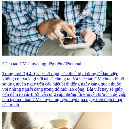
Cách tạo CV chuyên nghiệp trên điện thoại
Trong thời đại 4.0, việc sử dụng các thiết bị di động để làm việc
không còn xa lạ gì với tất cả chúng ta. Và việc tạo CV, chuẩn bị hồ
sơ ứng tuyển ngay trên các thiết bị di động ngày càng quen thuộc
với những người đang trong độ tuổi lao động. Bài viết này sẽ giúp
bạn nắm rõ các bước và cung cấp những lời khuyên hữu ích để giúp
bạn tạo một bản CV chuyên nghiệp, hiệu quả ngay trên điện thoại
của mình.