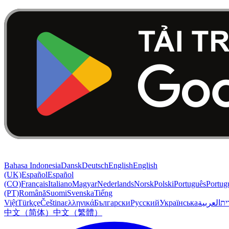
Bahasa Indonesia
Dansk
Deutsch
English
English
(UK)
Español
Español
(CO)
Français
Italiano
Magyar
Nederlands
Norsk
Polski
Português
Portug
(PT)
Română
Suomi
Svenska
Tiếng
Việt
Türkçe
Čeština
ελληνικά
Български
Русский
Українська
العربية
ִית
中文（简体）
中文（繁體）