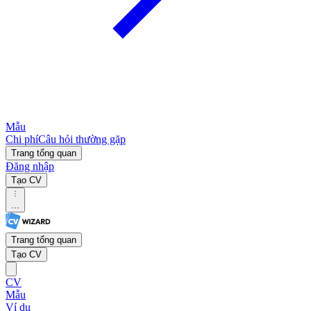
Mẫu
Chi phí
Câu hỏi thường gặp
Trang tổng quan
Đăng nhập
Tạo CV
...
Trang tổng quan
Tạo CV
CV
Mẫu
Ví dụ