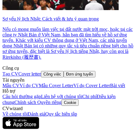
Sơ yếu lý lịch Nhật: Cách viết & lưu ý quan trọng
Nếu có mong muốn làm việc tại đất nước mặt trời mọc, hoặc tại các
công ty Nhật Bản ở Việt Nam, hẳn bạn đã tìm hiểu về hồ sơ ứng
tuyển. Khác với kiểu CV thông dụng ở Việt Nam, các nhà tuyển
dụng Nhật Bản lại có những quy tắc và tiêu chuẩn riêng biệt cho hồ
sơ ứng tuyển, đặc biệt là Sơ yếu lý lịch tiếng Nhật, hay còn gọi là
Rirekisho (履歴書).
Công cụ
Tạo CV
Cover letter
Công việc
Đơn ứng tuyển
Tài nguyên
Mẫu CV
Ví dụ CV
Mẫu Cover Letter
Ví dụ Cover Letter
Bài viết
Hỗ trợ
Câu hỏi thường gặp
Liên hệ với chúng tôi
Chi phí
Điều kiện
chung
Chính sách Quyền riêng
Cookie
CVwizard
Về chúng tôi
Đánh giá
Quy tắc biên tập