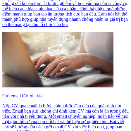
không chỉ là bản tóm tắt kinh nghiệm và học vấn mà còn là công cụ
thể hiện các khía cạnh khác của cá nhân. Trình bày hiệu quả những
điểm mạnh giúp bạn tạo ấn tượng tích cực ban đầu. Làm nổi bật thế
mạnh phù hợp giúp nhà tuyển dụng nhanh chóng nhận ra giá trị bạn
có thể mang lại cho tổ chức của họ.
Gửi email CV xin việc
Nộp CV qua email là bước chính thức đầu tiên của quá trình tìm
việc. Email bạn gửi không chỉ đính kèm CV mà còn là ấn tượng đầu
tiên với nhà tuyển dụng. Một email chuyên nghiệp, hoàn hảo về mọi
mặt giúp hồ sơ của bạn nổi bật và thể hiện sự nghiêm túc. Bài viết
này sẽ hướng dẫn cách gửi email CV xin việc hiệu quả, giúp bạn