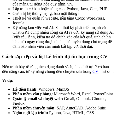
của mảng tự động hóa quy trình, v.v.
Lập trình cơ bản hoặc nâng cao: Python, Java, C++, PHP...
Quản trị hệ thống mạng, bảo mật thông tin
Thiết kế và quản lý website, nền tảng CMS: WordPress,
Joomla…
Kỹ năng làm việc với AI: Sau thời kỳ phát triển mạnh của
Chat GPT cùng nhiều công cụ AI ra đời, kỹ năng sử dụng AI
(viết câu lệnh, kiểm tra độ chính xác của kết quả, tinh chỉnh
kết quả) ngày càng được nhiều nhà tuyển dụng chú trọng để
đảm bảo nhân viên của mình bắt kịp với thời đại.
Cách sắp xếp và liệt kê trình độ tin học trong CV
Nên trình bày rõ ràng theo dạng danh sách, theo thứ tự từ cơ bản
đến nâng cao, từ kỹ năng chung đến chuyên sâu trong
CV
như sau:
Ví dụ:
Hệ điều hành:
Windows, MacOS
Phần mềm văn phòng:
Microsoft Word, Excel, PowerPoint
Quản lý email và duyệt web:
Gmail, Outlook, Chrome,
Firefox
Phần mềm chuyên môn:
SAP, AutoCAD, Adobe Suite
Ngôn ngữ lập trình:
Python, Java, HTML, CSS