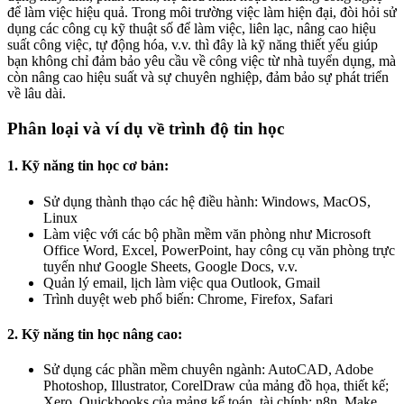
để làm việc hiệu quả. Trong môi trường việc làm hiện đại, đòi hỏi sử
dụng các công cụ kỹ thuật số để làm việc, liên lạc, nâng cao hiệu
suất công việc, tự động hóa, v.v. thì đây là kỹ năng thiết yếu giúp
bạn không chỉ đảm bảo yêu cầu về công việc từ nhà tuyển dụng, mà
còn nâng cao hiệu suất và sự chuyên nghiệp, đảm bảo sự phát triển
về lâu dài.
Phân loại và ví dụ về trình độ tin học
1. Kỹ năng tin học cơ bản:
Sử dụng thành thạo các hệ điều hành: Windows, MacOS,
Linux
Làm việc với các bộ phần mềm văn phòng như Microsoft
Office Word, Excel, PowerPoint, hay công cụ văn phòng trực
tuyến như Google Sheets, Google Docs, v.v.
Quản lý email, lịch làm việc qua Outlook, Gmail
Trình duyệt web phổ biến: Chrome, Firefox, Safari
2. Kỹ năng tin học nâng cao:
Sử dụng các phần mềm chuyên ngành: AutoCAD, Adobe
Photoshop, Illustrator, CorelDraw của mảng đồ họa, thiết kế;
Xero, Quickbooks của mảng kế toán, tài chính; n8n, Make