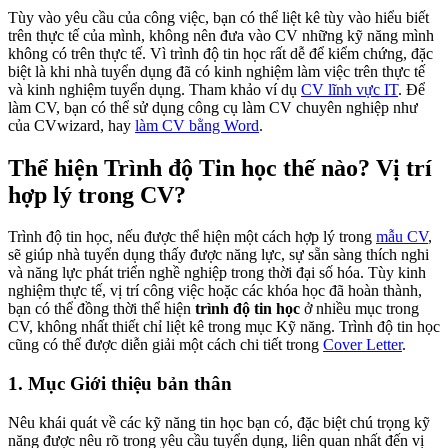
Tùy vào yêu cầu của công việc, bạn có thể liệt kê tùy vào hiểu biết
trên thực tế của mình, không nên đưa vào CV những kỹ năng mình
không có trên thực tế. Vì trình độ tin học rất dễ để kiểm chứng, đặc
biệt là khi nhà tuyển dụng đã có kinh nghiệm làm việc trên thực tế
và kinh nghiệm tuyển dụng. Tham khảo ví dụ
CV lĩnh vực IT
. Để
làm CV, bạn có thể sử dụng công cụ làm CV chuyên nghiệp như
của CVwizard, hay
làm CV bằng Word
.
Thể hiện Trình độ Tin học thế nào? Vị trí
hợp lý trong CV?
Trình độ tin học, nếu được thể hiện một cách hợp lý trong
mẫu CV
,
sẽ giúp nhà tuyển dụng thấy được năng lực, sự sẵn sàng thích nghi
và năng lực phát triển nghề nghiệp trong thời đại số hóa. Tùy kinh
nghiệm thực tế, vị trí công việc hoặc các khóa học đã hoàn thành,
bạn có thể đồng thời thể hiện
trình độ tin học
ở nhiều mục trong
CV, không nhất thiết chỉ liệt kê trong mục Kỹ năng. Trình độ tin học
cũng có thể được diễn giải một cách chi tiết trong
Cover Letter
.
1. Mục Giới thiệu bản thân
Nêu khái quát về các kỹ năng tin học bạn có, đặc biệt chú trọng kỹ
năng được nêu rõ trong yêu cầu tuyển dụng, liên quan nhất đến vị