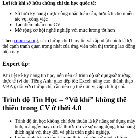
Lợi ích khi sở hữu chứng chỉ tin học quốc tế:
Sở hữu kỹ năng được công nhận toàn cầu, hữu ích cho nhiều
tác vụ, công việc
Tạo điểm nhấn cho CV
Mở rộng cơ hội nghề nghiệp với mức lương tốt hơn
Theo
coursera.org
, các chứng chỉ IT uy tín và cập nhật chính là lợi
thế cạnh tranh quan trọng nhất của ứng viên trên thị trường lao động
hiện nay.
Expert tip:
Khi liệt kê kỹ năng tin học, nên nêu cả trình độ sử dụng/sở trường
thực tế (ví dụ: Tiếng Anh: giao tiếp tốt; Excel: nâng cao, thành thạo
VBA); đối với chứng chỉ, cần nêu cụ thể đơn vị cấp chứng chỉ.
Trình độ Tin Học – “Vũ khí” không thể
thiếu trong CV ở thời 4.0
Trình độ tin học không chỉ đơn thuần là kỹ năng sử dụng máy
tính, mà ngày nay còn là thước đo về sự năng động, khả năng
thích nghi với thay đổi và phát triển nghề nghiệp.
Luôn trình bày rõ ràng, trung thực, có căn cứ minh chứng.