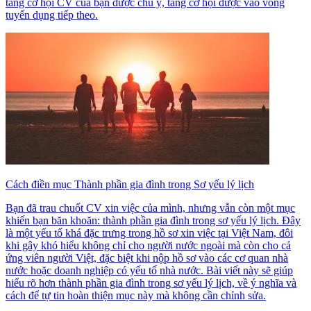
tăng cơ hội CV của bạn được chú ý, tăng cơ hội được vào vòng
tuyển dụng tiếp theo.
Cách điền mục Thành phần gia đình trong Sơ yếu lý lịch
Bạn đã trau chuốt CV xin việc của mình, nhưng vẫn còn một mục
khiến bạn băn khoăn: thành phần gia đình trong sơ yếu lý lịch. Đây
là một yếu tố khá đặc trưng trong hồ sơ xin việc tại Việt Nam, đôi
khi gây khó hiểu không chỉ cho người nước ngoài mà còn cho cả
ứng viên người Việt, đặc biệt khi nộp hồ sơ vào các cơ quan nhà
nước hoặc doanh nghiệp có yếu tố nhà nước. Bài viết này sẽ giúp
hiểu rõ hơn thành phần gia đình trong sơ yếu lý lịch, về ý nghĩa và
cách để tự tin hoàn thiện mục này mà không cần chỉnh sửa.