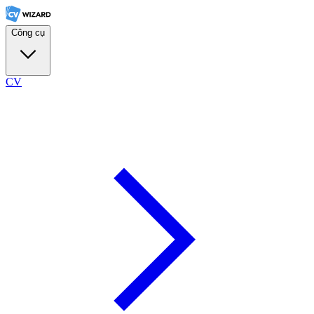
Công cụ
CV