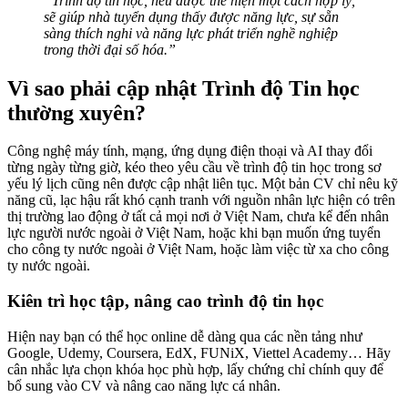
“Trình độ tin học, nếu được thể hiện một cách hợp lý,
sẽ giúp nhà tuyển dụng thấy được năng lực, sự sẵn
sàng thích nghi và năng lực phát triển nghề nghiệp
trong thời đại số hóa.”
Vì sao phải cập nhật Trình độ Tin học
thường xuyên?
Công nghệ máy tính, mạng, ứng dụng điện thoại và AI thay đổi
từng ngày từng giờ, kéo theo yêu cầu về trình độ tin học trong sơ
yếu lý lịch cũng nên được cập nhật liên tục. Một bản CV chỉ nêu kỹ
năng cũ, lạc hậu rất khó cạnh tranh với nguồn nhân lực hiện có trên
thị trường lao động ở tất cả mọi nơi ở Việt Nam, chưa kể đến nhân
lực người nước ngoài ở Việt Nam, hoặc khi bạn muốn ứng tuyển
cho công ty nước ngoài ở Việt Nam, hoặc làm việc từ xa cho công
ty nước ngoài.
Kiên trì học tập, nâng cao trình độ tin học
Hiện nay bạn có thể học online dễ dàng qua các nền tảng như
Google, Udemy, Coursera, EdX, FUNiX, Viettel Academy… Hãy
cân nhắc lựa chọn khóa học phù hợp, lấy chứng chỉ chính quy để
bổ sung vào CV và nâng cao năng lực cá nhân.