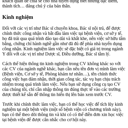
khách quan để chia sẻ cho nhà tuyển dụng biết những đặc điểm,
thành tích… đáng chú ý của bản thân.
Kinh nghiệm
Đối với các vị trí như Bác sĩ chuyên khoa, Bác sĩ nội trú, để được
chính thức công nhận và bắt đầu làm việc tại bệnh viện, cơ sở y tế,
họ đã trải qua quá trình đào tạo dài và khắt khe, nên việc sở hữu tấm
bằng, chứng chỉ hành nghề gần như đã đủ để phía nhà tuyển dụng
công nhận. Kinh nghiệm làm việc sẽ đặc biệt có giá trị trong ngành
Y đối với các vị trí như Dược sĩ, Điều dưỡng, Bác sĩ tâm lý.
Cách thể hiện thông tin kinh nghiệm trong CV không khác so với
các CV của ngành nghề khác, bạn cần nêu tên đơn vị mình làm việc
(Bệnh viện, Cơ sở y tế, Phòng khám tư nhân…), tên chính thức
công việc bạn đảm nhận, thời gian công tác, tác vụ bạn chịu trách
nhiệm trong quá trình làm việc. Nếu bạn sử dụng công cụ tạo CV
của chúng tôi, chỉ cần nhập thông tin đúng thực tế vào các trường
được thiết kế sẵn để thông tin hiển thị lên bản xem trước CV.
Trước khi chính thức làm việc, bạn có thể học việc để tích lũy kinh
nghiệm tại một bệnh viện (một số bệnh viện có chương trình này),
bạn có thể theo dõi thông tin và khi có có thể điền đơn xin học việc
tại bệnh viện để được cân nhắc cho cơ hội này.