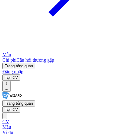
Mẫu
Chi phí
Câu hỏi thường gặp
Trang tổng quan
Đăng nhập
Tạo CV
...
Trang tổng quan
Tạo CV
CV
Mẫu
Ví dụ