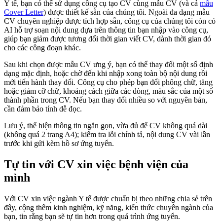
Y tế, bạn có thể sử dụng công cụ tạo CV cùng mẫu CV (và cả
mẫu
Cover Letter
) được thiết kế sẵn của chúng tôi. Ngoài đa dạng mẫu
CV chuyên nghiệp được tích hợp sẵn, công cụ của chúng tôi còn có
AI hỗ trợ soạn nội dung dựa trên thông tin bạn nhập vào công cụ,
giúp bạn giảm được tương đối thời gian viết CV, dành thời gian đó
cho các công đoạn khác.
Sau khi chọn được mẫu CV ưng ý, bạn có thể thay đổi một số định
dạng mặc định, hoặc chờ đến khi nhập xong toàn bộ nội dung rồi
mới tiến hành thay đổi. Công cụ cho phép bạn đổi phông chữ, tăng
hoặc giảm cỡ chữ, khoảng cách giữa các dòng, màu sắc của một số
thành phần trong CV. Nếu bạn thay đổi nhiều so với nguyên bản,
cần đảm bảo tính dễ đọc.
Lưu ý, thể hiện thông tin ngắn gọn, vừa đủ để CV không quá dài
(không quá 2 trang A4); kiểm tra lỗi chính tả, nội dung CV vài lần
trước khi gửi kèm hồ sơ ứng tuyển.
Tự tin với CV xin việc bệnh viện của
mình
Với CV xin việc ngành Y tế được chuẩn bị theo những chia sẻ trên
đây, cộng thêm kinh nghiệm, kỹ năng, kiến thức chuyên ngành của
bạn, tin rằng bạn sẽ tự tin hơn trong quá trình ứng tuyển.