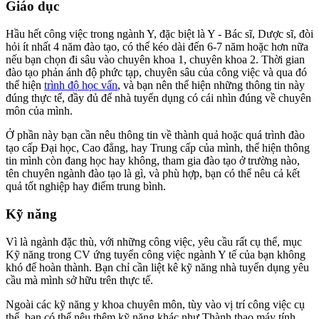
Giáo dục
Hầu hết công việc trong ngành Y, đặc biệt là Y - Bác sĩ, Dược sĩ, đòi
hỏi ít nhất 4 năm đào tạo, có thể kéo dài đến 6-7 năm hoặc hơn nữa
nếu bạn chọn đi sâu vào chuyên khoa 1, chuyên khoa 2. Thời gian
đào tạo phản ánh độ phức tạp, chuyên sâu của công việc và qua đó
thể hiện
trình độ học vấn
, và bạn nên thể hiện những thông tin này
đúng thực tế, đầy đủ để nhà tuyển dụng có cái nhìn đúng về chuyên
môn của mình.
Ở phần này bạn cần nêu thông tin về thành quả hoặc quá trình đào
tạo cấp Đại học, Cao đẳng, hay Trung cấp của mình, thể hiện thông
tin mình còn đang học hay không, tham gia đào tạo ở trường nào,
tên chuyên ngành đào tạo là gì, và phù hợp, bạn có thể nêu cả kết
quả tốt nghiệp hay điểm trung bình.
Kỹ năng
Vì là ngành đặc thù, với những công việc, yêu cầu rất cụ thể, mục
Kỹ năng trong CV ứng tuyển công việc ngành Y tế của bạn không
khó để hoàn thành. Bạn chỉ cần liệt kê kỹ năng nhà tuyển dụng yêu
cầu mà mình sở hữu trên thực tế.
Ngoài các kỹ năng y khoa chuyên môn, tùy vào vị trí công việc cụ
thể, bạn có thể nêu thêm kỹ năng khác như Thành thạo máy tính,