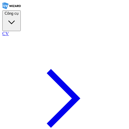
Công cụ
CV