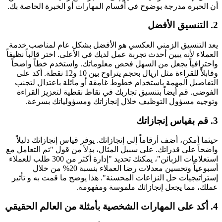
أن الخبرة مدرجة بوضوح في أقسام المهارات أو الخبرة الخاصة بك.
2. التنسيق الأفضل
يعد التنسيق الزمني العكسي هو الأفضل بشكل عام لمناصب خدمة
العملاء لأنه يبين أحدث تجربة عمل لديك في الأعلى. اختر قالباً نظيفاً
واحترافياً يجعل من السهل فحص معلوماتك. واستخدم خطاً واضحاً
وقابلاً للقراءة مثل اريال بحجم يتراوح بين 10 و12 نقطة. أكد على
التفاصيل المهمة باستخدام خطوط غامقة أو مائلة باعتدال لتجنب
الفوضى. قم أيضاً بتنسيق تجاربك في نقاط نقطية لتعزيز القراءة
وتوجيه مسؤول التوظيف خلال إنجازاتك ومسؤولياتك بسرعة.
3. قم بقياس إنجازاتك
حيثما أمكن، أضف أرقاماً إلى إنجازاتك. يوفر قياس إنجازاتك دليلاً
واضحاً على قدراتك. على سبيل المثال، بدلاً من قول "تم التعامل مع
استعلامات الزبائن"، يمكنك تحديد "إدارة أكثر من 300 طلب للعملاء
أسبوعياً وتحسين معدلات رضا العملاء بنسبة 20% من خلال
إستراتيجيات حل النزاعات المحسنة". هذا يوضح ما قمت به و تأثير
عملك، مما يجعل إنجازاتك ملموسة ومفهومة.
4. أكد على المهارات الشخصية بأمثلة من العالم الحقيقي