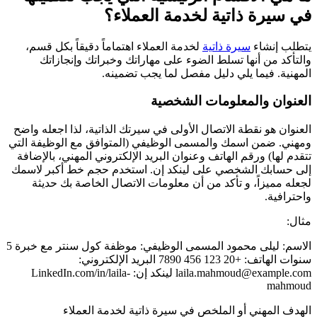
في سيرة ذاتية لخدمة العملاء؟
يتطلب إنشاء
سيرة ذاتية
لخدمة العملاء اهتماماً دقيقاً بكل قسم،
والتأكد من أنها تسلط الضوء على مهاراتك وخبراتك وإنجازاتك
المهنية. فيما يلي دليل مفصل لما يجب تضمينه.
العنوان والمعلومات الشخصية
العنوان هو نقطة الاتصال الأولى في سيرتك الذاتية، لذا اجعله واضح
ومهني. ضمن اسمك والمسمى الوظيفي (المتوافق مع الوظيفة التي
تتقدم لها) ورقم الهاتف وعنوان البريد الإلكتروني المهني، بالإضافة
إلى حسابك الشخصي على لينكد إن. استخدم حجم خط أكبر لاسمك
لجعله مميزاً، و تأكد من أن معلومات الاتصال الخاصة بك حديثة
واحترافية.
مثال:
الاسم: ليلى محمود المسمى الوظيفي: موظفة كول سنتر مع خبرة 5
سنوات الهاتف: +20 123 456 7890 البريد الإلكتروني:
laila.mahmoud@example.com لينكد إن: LinkedIn.com/in/laila-
mahmoud
الهدف المهني أو الملخص في سيرة ذاتية لخدمة العملاء