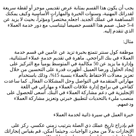
يجب أن يكون هذا القسم بمثابة عرض تقديمي موجز أو لقطة سريعة
لقدراتك المهنية، وسنوات الخبرة والمهارات الأساسية وكيف يمكنك
المساهمة في عملك الجديد. اجعله مختصراً ومؤثراً، بحيث لا يزيد عن
4-5 جمل. صمم هذا القسم خصيصاً ليتناسب مع دور خدمة العملاء
الذي تتقدم إليه.
مثال:
موظفة كول سنتر تتمتع بخبرة تزيد عن عامين في قسم خدمة
العملاء في بنك الراجحي. ماهرة في تقديم خدمة عملاء استثنائية،
وإدارة ما يزيد عن 50 مكالمة في المتوسط ​​يومياً مع التركيز على
إيجاد الحلول ورضا العميل. أظهرت قدرة على التحسين من خلال
تعزيز معدلات الاحتفاظ بالعملاء بنسبة 15%، وذلك باستخدام
مهاراتي المتقدمة في التواصل وحل المشكلات الفعال. كما ساعدت
كفاءتي في برامج إدارة علاقات العملاء و مهاراتي في اللغة
الإنجليزية في دعم مشاركة العملاء في البنك. أسعى للحصول على
منصب مليء بالتحديات لتطبيق خبرتي وتعزيز مشاركة العملاء
ودعمهم.
خبرة العمل في سيرة ذاتية لخدمة العملاء
قم بإدراج تاريخ عملك ذي الصلة بترتيب زمني عكسي. ركز على
الإنجازات بدلاً من مجرد الواجبات. وحيثما أمكن، قم بقياس إنجازاتك