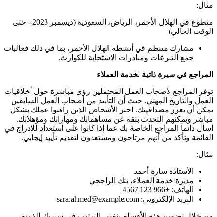
مثال:
متطوع في الهلال الأحمر، الرياض، السعودية (ديسمبر 2023 - حتى
الوقت الحالي)
مشارك منتظم في أنشطة الهلال الأحمر، بما في ذلك فعاليات
جمع التبرعات ومبادرات الاستجابة للكوارث.
المراجع في سيرة ذاتية لخدمة العملاء
توفر المراجع لأصحاب العمل المحتملين رؤى مباشرة حول أخلاقيات
العمل والتاريخ المهني. حيث أن التأييد من أصحاب العمل السابقين
يمكن أن يعزز مصداقيتك. اختر الأشخاص الذين راقبوا عملك بشكل
مباشر ويمكنهم التحدث بثقة عن مساهماتك ومهاراتك ومؤهلاتك.
اسأل دائماً المراجع الخاصة بك عما إذا كانوا على استعداد للإدراج في
القائمة وتأكد من أنهم مرتاحون ومستعدون لتقديم تأييد إيجابي.
مثال:
الأستاذة سارة أحمد
مديرة خدمة العملاء، بنك الراجحي
الهاتف: +966 123 4567
البريد الإلكتروني: sara.ahmed@example.com
من خلال تضمين هذه الأقسام بنفس الترتيب في سيرتك الذاتية