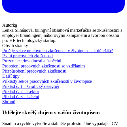
Autorka
Lenka Šilhánová, bilingvní obsahová markeťačka se zkušenostmi s
employer brandingem, náborovými kampaněmi a tvorbou obsahu
pro HR technologický startup.
Obsah stránky
Proč je sekce pracovních zkušeností v životopise tak důležitá?
Psaní pracovních zkušeností
Prezentace dovedností a úspěchů
Propojení pracovních zkušeností se vzděláním
Přizpůsobení pracovních zkušeností
Další tipy
Příklady sekce pracovních zkušeností v životopise
Příklad č. 1 – Grafický designér
Příklad č. 2 – Lektor
Příklad č. 3 – Účetní
Shrnutí
Udělejte skvělý dojem s vaším životopisem
Snadno a rychle vytvořte a stáhněte profesionálně vypadající CV