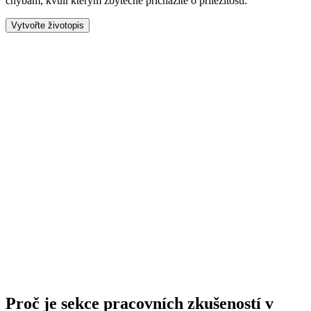
chybám, kvůli kterým zbytečně přicházíte o příležitosti.
Vytvořte životopis
Proč je sekce pracovních zkušeností v