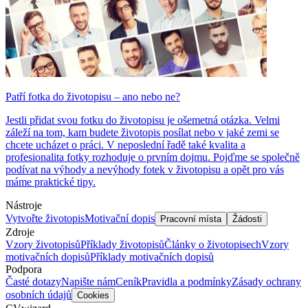
Patří fotka do životopisu – ano nebo ne?
Jestli přidat svou fotku do životopisu je ošemetná otázka. Velmi
záleží na tom, kam budete životopis posílat nebo v jaké zemi se
chcete ucházet o práci. V neposlední řadě také kvalita a
profesionalita fotky rozhoduje o prvním dojmu. Pojďme se společně
podívat na výhody a nevýhody fotek v životopisu a opět pro vás
máme praktické tipy.
Nástroje
Vytvořte životopis
Motivační dopis
Pracovní místa
Žádosti
Zdroje
Vzory životopisů
Příklady životopisů
Články o životopisech
Vzory
motivačních dopisů
Příklady motivačních dopisů
Podpora
Časté dotazy
Napište nám
Ceník
Pravidla a podmínky
Zásady ochrany
osobních údajů
Cookies