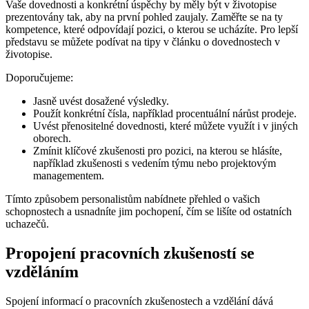
Vaše dovednosti a konkrétní úspěchy by měly být v životopise
prezentovány tak, aby na první pohled zaujaly. Zaměřte se na ty
kompetence, které odpovídají pozici, o kterou se ucházíte. Pro lepší
představu se můžete podívat na tipy v článku o dovednostech v
životopise.
Doporučujeme:
Jasně uvést dosažené výsledky.
Použít konkrétní čísla, například procentuální nárůst prodeje.
Uvést přenositelné dovednosti, které můžete využít i v jiných
oborech.
Zmínit klíčové zkušenosti pro pozici, na kterou se hlásíte,
například zkušenosti s vedením týmu nebo projektovým
managementem.
Tímto způsobem personalistům nabídnete přehled o vašich
schopnostech a usnadníte jim pochopení, čím se lišíte od ostatních
uchazečů.
Propojení pracovních zkušeností se
vzděláním
Spojení informací o pracovních zkušenostech a vzdělání dává