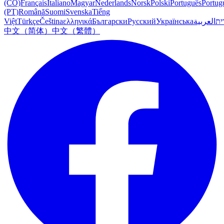
(CO)
Français
Italiano
Magyar
Nederlands
Norsk
Polski
Português
Portug
(PT)
Română
Suomi
Svenska
Tiếng
Việt
Türkçe
Čeština
ελληνικά
Български
Русский
Українська
العربية
ִית
中文（简体）
中文（繁體）