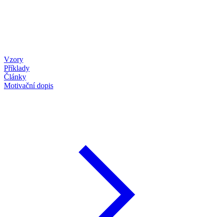
Vzory
Příklady
Články
Motivační dopis