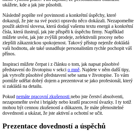
ukážete, kde a jak jste působili.
Následně popište své povinnosti a konkrétní úspěchy, které
dokazují, že jste na své pozici opravdu něco dokázali. Nezapomeňte
použít aktivní slovesa, která dodají vašemu textu energii a konkrétní
čísla, která ilustrují, jak jste přispěli k úspěchu firmy. Například
můžete uvést, jak jste zvýšili prodeje, zefektivnili procesy nebo
zlepšili zákaznickou spokojenost. Takový přístup nejenže dokládá
vaši hodnotu, ale také usnadňuje personalistům rychle pochopit váš
přínos.
Inspiraci můžete čerpat i z článku o tom, jak napsat působivé
představení do životopisu v sekci
o mně
. Najdete v něm další tipy,
jak vytvořit působivé představení sebe sama v životopise. To vám
pomůže udělat dobrý dojem a prezentovat se jako profesionál, který
si zakládá na detailu.
Pokud
nemáte pracovní zkušenosti
nebo jste čerství absolventi,
nezapomeňte uvést i brigády nebo kratší pracovní úvazky. I ty totiž
mohou být cennou zkušeností a důkazem, že máte přenositelné
dovednosti a ukázat, že jste aktivní a ochotní se učit.
Prezentace dovedností a úspěchů