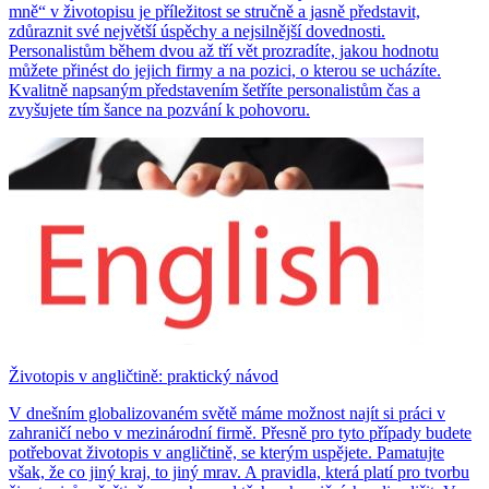
mně“ v životopisu je příležitost se stručně a jasně představit,
zdůraznit své největší úspěchy a nejsilnější dovednosti.
Personalistům během dvou až tří vět prozradíte, jakou hodnotu
můžete přinést do jejich firmy a na pozici, o kterou se ucházíte.
Kvalitně napsaným představením šetříte personalistům čas a
zvyšujete tím šance na pozvání k pohovoru.
Životopis v angličtině: praktický návod
V dnešním globalizovaném světě máme možnost najít si práci v
zahraničí nebo v mezinárodní firmě. Přesně pro tyto případy budete
potřebovat životopis v angličtině, se kterým uspějete. Pamatujte
však, že co jiný kraj, to jiný mrav. A pravidla, která platí pro tvorbu