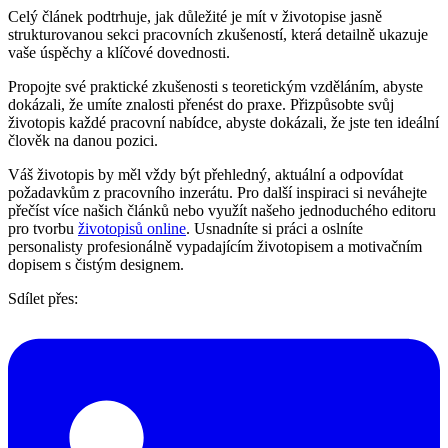
Celý článek podtrhuje, jak důležité je mít v životopise jasně
strukturovanou sekci pracovních zkušeností, která detailně ukazuje
vaše úspěchy a klíčové dovednosti.
Propojte své praktické zkušenosti s teoretickým vzděláním, abyste
dokázali, že umíte znalosti přenést do praxe. Přizpůsobte svůj
životopis každé pracovní nabídce, abyste dokázali, že jste ten ideální
člověk na danou pozici.
Váš životopis by měl vždy být přehledný, aktuální a odpovídat
požadavkům z pracovního inzerátu. Pro další inspiraci si neváhejte
přečíst více našich článků nebo využít našeho jednoduchého editoru
pro tvorbu
životopisů online
. Usnadníte si práci a oslníte
personalisty profesionálně vypadajícím životopisem a motivačním
dopisem s čistým designem.
Sdílet přes: