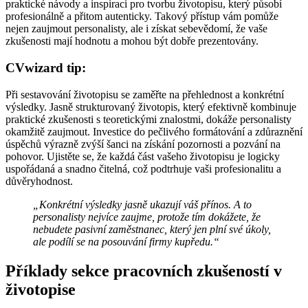
praktické návody a inspiraci pro tvorbu životopisu, který působí
profesionálně a přitom autenticky. Takový přístup vám pomůže
nejen zaujmout personalisty, ale i získat sebevědomí, že vaše
zkušenosti mají hodnotu a mohou být dobře prezentovány.
CVwizard tip:
Při sestavování životopisu se zaměřte na přehlednost a konkrétní
výsledky. Jasně strukturovaný životopis, který efektivně kombinuje
praktické zkušenosti s teoretickými znalostmi, dokáže personalisty
okamžitě zaujmout. Investice do pečlivého formátování a zdůraznění
úspěchů výrazně zvýší šanci na získání pozornosti a pozvání na
pohovor. Ujistěte se, že každá část vašeho životopisu je logicky
uspořádaná a snadno čitelná, což podtrhuje vaši profesionalitu a
důvěryhodnost.
„Konkrétní výsledky jasně ukazují váš přínos. A to
personalisty nejvíce zaujme, protože tím dokážete, že
nebudete pasivní zaměstnanec, který jen plní své úkoly,
ale podílí se na posouvání firmy kupředu.“
Příklady sekce pracovních zkušeností v
životopise