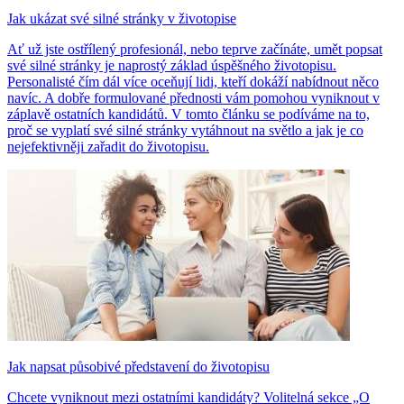
Jak ukázat své silné stránky v životopise
Ať už jste ostřílený profesionál, nebo teprve začínáte, umět popsat
své silné stránky je naprostý základ úspěšného životopisu.
Personalisté čím dál více oceňují lidi, kteří dokáží nabídnout něco
navíc. A dobře formulované přednosti vám pomohou vyniknout v
záplavě ostatních kandidátů. V tomto článku se podíváme na to,
proč se vyplatí své silné stránky vytáhnout na světlo a jak je co
nejefektivněji zařadit do životopisu.
Jak napsat působivé představení do životopisu
Chcete vyniknout mezi ostatními kandidáty? Volitelná sekce „O