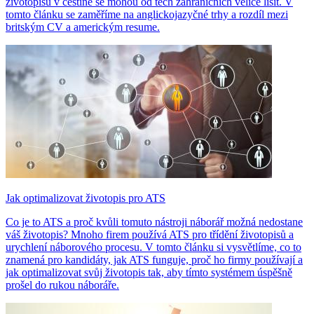
životopisů v češtině se mohou od těch zahraničních velice lišit. V
tomto článku se zaměříme na anglickojazyčné trhy a rozdíl mezi
britským CV a americkým resume.
Jak optimalizovat životopis pro ATS
Co je to ATS a proč kvůli tomuto nástroji náborář možná nedostane
váš životopis? Mnoho firem používá ATS pro třídění životopisů a
urychlení náborového procesu. V tomto článku si vysvětlíme, co to
znamená pro kandidáty, jak ATS funguje, proč ho firmy používají a
jak optimalizovat svůj životopis tak, aby tímto systémem úspěšně
prošel do rukou náboráře.