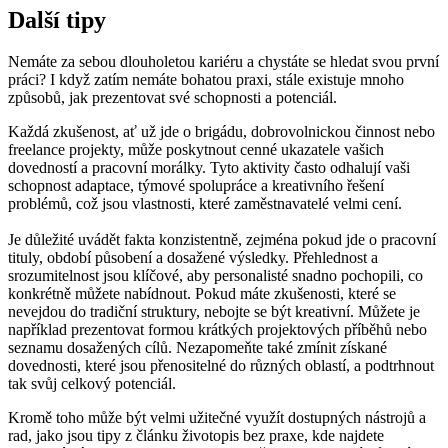
Další tipy
Nemáte za sebou dlouholetou kariéru a chystáte se hledat svou první
práci? I když zatím nemáte bohatou praxi, stále existuje mnoho
způsobů, jak prezentovat své schopnosti a potenciál.
Každá zkušenost, ať už jde o brigádu, dobrovolnickou činnost nebo
freelance projekty, může poskytnout cenné ukazatele vašich
dovedností a pracovní morálky. Tyto aktivity často odhalují vaši
schopnost adaptace, týmové spolupráce a kreativního řešení
problémů, což jsou vlastnosti, které zaměstnavatelé velmi cení.
Je důležité uvádět fakta konzistentně, zejména pokud jde o pracovní
tituly, období působení a dosažené výsledky. Přehlednost a
srozumitelnost jsou klíčové, aby personalisté snadno pochopili, co
konkrétně můžete nabídnout. Pokud máte zkušenosti, které se
nevejdou do tradiční struktury, nebojte se být kreativní. Můžete je
například prezentovat formou krátkých projektových příběhů nebo
seznamu dosažených cílů. Nezapomeňte také zmínit získané
dovednosti, které jsou přenositelné do různých oblastí, a podtrhnout
tak svůj celkový potenciál.
Kromě toho může být velmi užitečné využít dostupných nástrojů a
rad, jako jsou tipy z článku životopis bez praxe, kde najdete