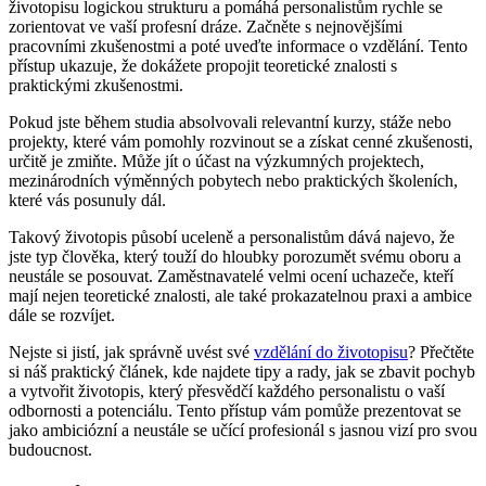
životopisu logickou strukturu a pomáhá personalistům rychle se
zorientovat ve vaší profesní dráze. Začněte s nejnovějšími
pracovními zkušenostmi a poté uveďte informace o vzdělání. Tento
přístup ukazuje, že dokážete propojit teoretické znalosti s
praktickými zkušenostmi.
Pokud jste během studia absolvovali relevantní kurzy, stáže nebo
projekty, které vám pomohly rozvinout se a získat cenné zkušenosti,
určitě je zmiňte. Může jít o účast na výzkumných projektech,
mezinárodních výměnných pobytech nebo praktických školeních,
které vás posunuly dál.
Takový životopis působí uceleně a personalistům dává najevo, že
jste typ člověka, který touží do hloubky porozumět svému oboru a
neustále se posouvat. Zaměstnavatelé velmi ocení uchazeče, kteří
mají nejen teoretické znalosti, ale také prokazatelnou praxi a ambice
dále se rozvíjet.
Nejste si jistí, jak správně uvést své
vzdělání do životopisu
? Přečtěte
si náš praktický článek, kde najdete tipy a rady, jak se zbavit pochyb
a vytvořit životopis, který přesvědčí každého personalistu o vaší
odbornosti a potenciálu. Tento přístup vám pomůže prezentovat se
jako ambiciózní a neustále se učící profesionál s jasnou vizí pro svou
budoucnost.