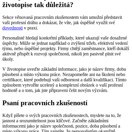
životopise tak důležitá?
Sekce věnovaná pracovním zkušenostem vám umožní představit
vaši profesní dráhu a dokázat, že víte, jak úspěšně využít své
dovednosti
v praxi.
Personalisté hledají konkrétní příklady, které ukazují vaše dosažené
úspěchy. Může se jednat například o zvýšení tržeb, efektivní vedení
týmu, nebo úspěšné projekty. Firmy chtějí zaměstnance, kteří dokáží
aktivně přispět k rozvoji společnosti, nikoli jen pasivně plnit své
úkoly.
V životopise uveďte základní informace, jako je název firmy, dobu
působení a místo výkonu práce. Nezapomeňte ani na školení nebo
certifikace, které podtrhují vaši odbornost a další kvalifikaci. Tímto
způsobem vytvoříte ucelený a komplexní obrázek o vaší profesní
hodnotě a o tom, jak jste připraveni čelit novým výzvám.
Psaní pracovních zkušeností
Když píšete o svých pracovních zkušenostech, myslete na to, že
jasnost a srozumitelnost jsou klíčové. Začněte základními
informacemi jako je název společnosti, pozice, doba působení a
místo výkonu práce. Tím zajistíte, že personalistům okamžitě