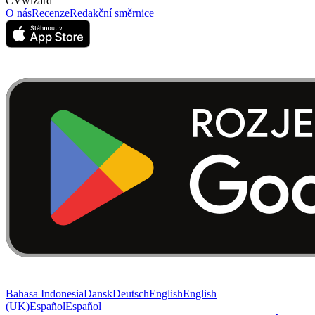
CVwizard
O nás
Recenze
Redakční směrnice
Bahasa Indonesia
Dansk
Deutsch
English
English
(UK)
Español
Español