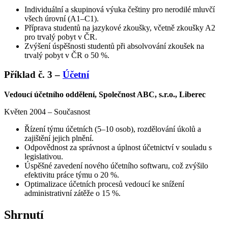
Individuální a skupinová výuka češtiny pro nerodilé mluvčí
všech úrovní (A1–C1).
Příprava studentů na jazykové zkoušky, včetně zkoušky A2
pro trvalý pobyt v ČR.
Zvýšení úspěšnosti studentů při absolvování zkoušek na
trvalý pobyt v ČR o 50 %.
Příklad č. 3 –
Účetní
Vedoucí účetního oddělení, Společnost ABC, s.r.o., Liberec
Květen 2004 – Současnost
Řízení týmu účetních (5–10 osob), rozdělování úkolů a
zajištění jejich plnění.
Odpovědnost za správnost a úplnost účetnictví v souladu s
legislativou.
Úspěšné zavedení nového účetního softwaru, což zvýšilo
efektivitu práce týmu o 20 %.
Optimalizace účetních procesů vedoucí ke snížení
administrativní zátěže o 15 %.
Shrnutí