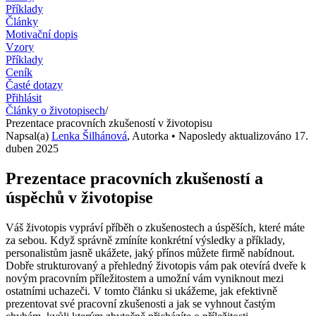
Příklady
Články
Motivační dopis
Vzory
Příklady
Ceník
Časté dotazy
Přihlásit
Články o životopisech
/
Prezentace pracovních zkušeností v životopisu
Napsal(a)
Lenka Šilhánová
,
Autorka
• Naposledy aktualizováno
17.
duben 2025
Prezentace pracovních zkušeností a
úspěchů v životopise
Váš životopis vypráví příběh o zkušenostech a úspěších, které máte
za sebou. Když správně zmíníte konkrétní výsledky a příklady,
personalistům jasně ukážete, jaký přínos můžete firmě nabídnout.
Dobře strukturovaný a přehledný životopis vám pak otevírá dveře k
novým pracovním příležitostem a umožní vám vyniknout mezi
ostatními uchazeči. V tomto článku si ukážeme, jak efektivně
prezentovat své pracovní zkušenosti a jak se vyhnout častým