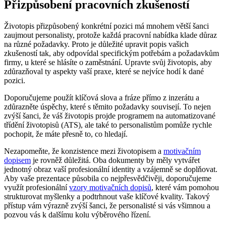
Přizpůsobení pracovních zkušeností
Životopis přizpůsobený konkrétní pozici má mnohem větší šanci
zaujmout personalisty, protože každá pracovní nabídka klade důraz
na různé požadavky. Proto je důležité upravit popis vašich
zkušeností tak, aby odpovídal specifickým potřebám a požadavkům
firmy, u které se hlásíte o zaměstnání. Upravte svůj životopis, aby
zdůrazňoval ty aspekty vaší praxe, které se nejvíce hodí k dané
pozici.
Doporučujeme použít klíčová slova a fráze přímo z inzerátu a
zdůrazněte úspěchy, které s těmito požadavky souvisejí. To nejen
zvýší šanci, že váš životopis projde programem na automatizované
třídění životopisů (ATS), ale také to personalistům pomůže rychle
pochopit, že máte přesně to, co hledají.
Nezapomeňte, že konzistence mezi životopisem a
motivačním
dopisem
je rovněž důležitá. Oba dokumenty by měly vytvářet
jednotný obraz vaší profesionální identity a vzájemně se doplňovat.
Aby vaše prezentace působila co nejpřesvědčivěji, doporučujeme
využít profesionální
vzory motivačních dopisů
, které vám pomohou
strukturovat myšlenky a podtrhnout vaše klíčové kvality. Takový
přístup vám výrazně zvýší šanci, že personalisté si vás všimnou a
pozvou vás k dalšímu kolu výběrového řízení.