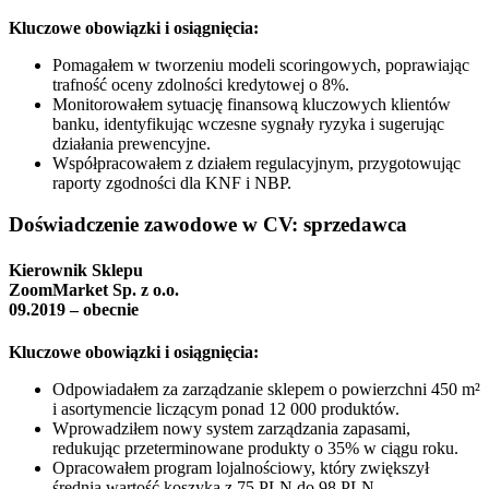
Kluczowe obowiązki i osiągnięcia:
Pomagałem w tworzeniu modeli scoringowych, poprawiając
trafność oceny zdolności kredytowej o 8%.
Monitorowałem sytuację finansową kluczowych klientów
banku, identyfikując wczesne sygnały ryzyka i sugerując
działania prewencyjne.
Współpracowałem z działem regulacyjnym, przygotowując
raporty zgodności dla KNF i NBP.
Doświadczenie zawodowe w CV: sprzedawca
Kierownik Sklepu
ZoomMarket Sp. z o.o.
09.2019 – obecnie
Kluczowe obowiązki i osiągnięcia:
Odpowiadałem za zarządzanie sklepem o powierzchni 450 m²
i asortymencie liczącym ponad 12 000 produktów.
Wprowadziłem nowy system zarządzania zapasami,
redukując przeterminowane produkty o 35% w ciągu roku.
Opracowałem program lojalnościowy, który zwiększył
średnią wartość koszyka z 75 PLN do 98 PLN.