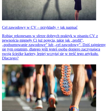
Cel zawodowy w CV – przykłady + jak napisać
Robiąc rekonesans w sferze dobrych praktyk w pisaniu CV z
pewnością mignęły Ci już pojęcia, takie jak „profil”,
„podsumowanie zawodowe” lub „cel zawodowy”. Dziś zajmiemy
się tym ostatnim, dlatego jeśli jesteś osobą dopiero zaczynającą
swoją ścieżkę kariery, lepiej wczytaj się w treść tego artykułu.
Dlaczego?