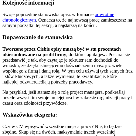
Kolejność informacji
Swoje poprzednie stanowiska opisz w formacie
odwrotnie
chronologicznym
. Oznacza to, że najnowszą pracę zamieszczasz na
samym początku tej sekcji, a najstarszą na końcu.
Dopasowanie do stanowiska
Tworzone przez Ciebie opisy muszą być w stu procentach
ukierunkowane na profil firmy
, do której aplikujesz. Postaraj się
przedstawić je tak, aby czytając je rekruter sam dochodził do
wniosku, że dzięki istniejącemu doświadczeniu masz już wiele
wspólnego z firmą i daną rolą. W tym celu używaj tych samych fraz
i słów kluczowych, a także wymieniaj te kwalifikacje, które
najlepiej odzwierciedlają potrzeby pracodawcy.
Na przykład, jeśli starasz się o rolę project managera, podkreślaj
przede wszystkim swoje umiejętności w zakresie organizacji pracy i
czasu oraz zdolności przywódcze.
Wskazówka eksperta:
Czy w CV wpisywać wszystkie miejsca pracy? Nie, to będzie
zbędne. Skup się na dwóch, maksymalnie trzech wcześniej