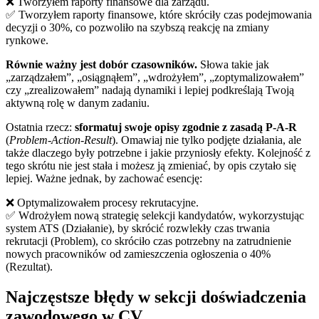
❌ Tworzyłem raporty finansowe dla zarządu.
✅ Tworzyłem raporty finansowe, które skróciły czas podejmowania
decyzji o 30%, co pozwoliło na szybszą reakcję na zmiany
rynkowe.
Równie ważny jest dobór czasowników.
Słowa takie jak
„zarządzałem”, „osiągnąłem”, „wdrożyłem”, „zoptymalizowałem”
czy „zrealizowałem” nadają dynamiki i lepiej podkreślają Twoją
aktywną rolę w danym zadaniu.
Ostatnia rzecz:
sformatuj swoje opisy zgodnie z zasadą P-A-R
(
Problem-Action-Result
). Omawiaj nie tylko podjęte działania, ale
także dlaczego były potrzebne i jakie przyniosły efekty. Kolejność z
tego skrótu nie jest stała i możesz ją zmieniać, by opis czytało się
lepiej. Ważne jednak, by zachować esencję:
❌ Optymalizowałem procesy rekrutacyjne.
✅ Wdrożyłem nową strategię selekcji kandydatów, wykorzystując
system ATS (Działanie), by skrócić rozwlekły czas trwania
rekrutacji (Problem), co skróciło czas potrzebny na zatrudnienie
nowych pracowników od zamieszczenia ogłoszenia o 40%
(Rezultat).
Najczęstsze błędy w sekcji doświadczenia
zawodowego w CV