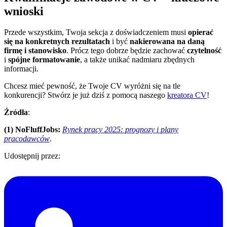
wnioski
Przede wszystkim, Twoja sekcja z doświadczeniem musi
opierać
się na konkretnych rezultatach
i być
nakierowana na daną
firmę i stanowisko
. Prócz tego dobrze będzie zachować
czytelność
i
spójne formatowanie
, a także unikać nadmiaru zbędnych
informacji.
Chcesz mieć pewność, że Twoje CV wyróżni się na tle
konkurencji? Stwórz je już dziś z pomocą naszego
kreatora CV
!
Żródła
:
(1) NoFluffJobs:
Rynek pracy 2025: prognozy i plany
pracodawców
.
Udostępnij przez: