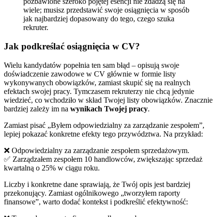
pozbawione szeroko pojętej esencji nie zdadzą się na
wiele; musisz przedstawić swoje osiągnięcia w sposób
jak najbardziej dopasowany do tego, czego szuka
rekruter.
Jak podkreślać osiągnięcia w CV?
Wielu kandydatów popełnia ten sam błąd – opisują swoje
doświadczenie zawodowe w CV głównie w formie listy
wykonywanych obowiązków, zamiast skupić się na realnych
efektach swojej pracy. Tymczasem rekruterzy nie chcą jedynie
wiedzieć, co wchodziło w skład Twojej listy obowiązków. Znacznie
bardziej zależy im na
wynikach Twojej pracy
.
Zamiast pisać „Byłem odpowiedzialny za zarządzanie zespołem”,
lepiej pokazać konkretne efekty tego przywództwa. Na przykład:
❌ Odpowiedzialny za zarządzanie zespołem sprzedażowym.
✅ Zarządzałem zespołem 10 handlowców, zwiększając sprzedaż
kwartalną o 25% w ciągu roku.
Liczby i konkretne dane sprawiają, że Twój opis jest bardziej
przekonujący. Zamiast ogólnikowego „tworzyłem raporty
finansowe”, warto dodać kontekst i podkreślić efektywność: