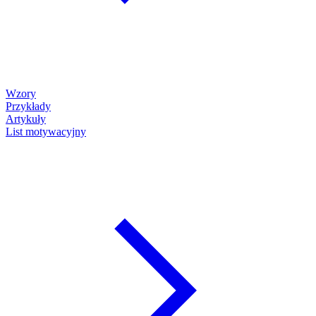
Wzory
Przykłady
Artykuły
List motywacyjny