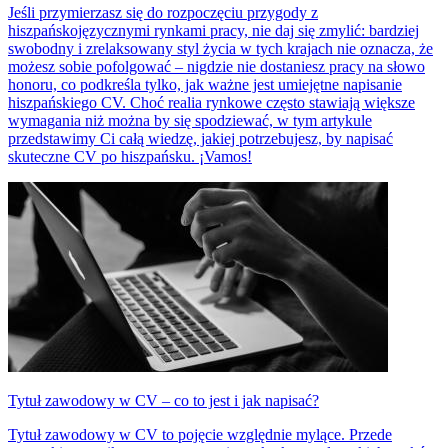
Jeśli przymierzasz się do rozpoczęciu przygody z
hiszpańskojęzycznymi rynkami pracy, nie daj się zmylić: bardziej
swobodny i zrelaksowany styl życia w tych krajach nie oznacza, że
możesz sobie pofolgować – nigdzie nie dostaniesz pracy na słowo
honoru, co podkreśla tylko, jak ważne jest umiejętne napisanie
hiszpańskiego CV. Choć realia rynkowe często stawiają większe
wymagania niż można by się spodziewać, w tym artykule
przedstawimy Ci całą wiedzę, jakiej potrzebujesz, by napisać
skuteczne CV po hiszpańsku. ¡Vamos!
Tytuł zawodowy w CV – co to jest i jak napisać?
Tytuł zawodowy w CV to pojęcie względnie mylące. Przede