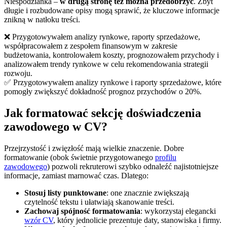
Niespodzianka –
w drugą stronę też można przedobrzyć
. Zbyt
długie i rozbudowane opisy mogą sprawić, że kluczowe informacje
znikną w natłoku treści.
❌ Przygotowywałem analizy rynkowe, raporty sprzedażowe,
współpracowałem z zespołem finansowym w zakresie
budżetowania, kontrolowałem koszty, prognozowałem przychody i
analizowałem trendy rynkowe w celu rekomendowania strategii
rozwoju.
✅ Przygotowywałem analizy rynkowe i raporty sprzedażowe, które
pomogły zwiększyć dokładność prognoz przychodów o 20%.
Jak formatować sekcję doświadczenia
zawodowego w CV?
Przejrzystość i zwięzłość mają wielkie znaczenie. Dobre
formatowanie (obok świetnie przygotowanego
profilu
zawodowego
) pozwoli rekruterowi szybko odnaleźć najistotniejsze
informacje, zamiast marnować czas. Dlatego:
Stosuj listy punktowane
: one znacznie zwiększają
czytelność tekstu i ułatwiają skanowanie treści.
Zachowaj spójność formatowania
: wykorzystaj elegancki
wzór CV
, który jednolicie prezentuje daty, stanowiska i firmy.