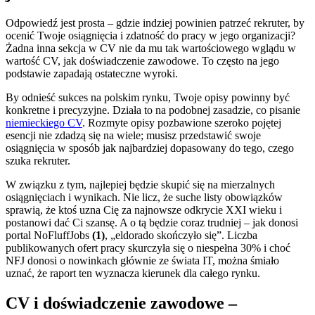
Odpowiedź jest prosta – gdzie indziej powinien patrzeć rekruter, by
ocenić Twoje osiągnięcia i zdatność do pracy w jego organizacji?
Żadna inna sekcja w CV nie da mu tak wartościowego wglądu w
wartość CV, jak doświadczenie zawodowe. To często na jego
podstawie zapadają ostateczne wyroki.
By odnieść sukces na polskim rynku, Twoje opisy powinny być
konkretne i precyzyjne. Działa to na podobnej zasadzie, co pisanie
niemieckiego CV
. Rozmyte opisy pozbawione szeroko pojętej
esencji nie zdadzą się na wiele; musisz przedstawić swoje
osiągnięcia w sposób jak najbardziej dopasowany do tego, czego
szuka rekruter.
W związku z tym, najlepiej będzie skupić się na mierzalnych
osiągnięciach i wynikach. Nie licz, że suche listy obowiązków
sprawią, że ktoś uzna Cię za najnowsze odkrycie XXI wieku i
postanowi dać Ci szansę. A o tą będzie coraz trudniej – jak donosi
portal NoFluffJobs
(1)
, „eldorado skończyło się”. Liczba
publikowanych ofert pracy skurczyła się o niespełna 30% i choć
NFJ donosi o nowinkach głównie ze świata IT, można śmiało
uznać, że raport ten wyznacza kierunek dla całego rynku.
CV i doświadczenie zawodowe –