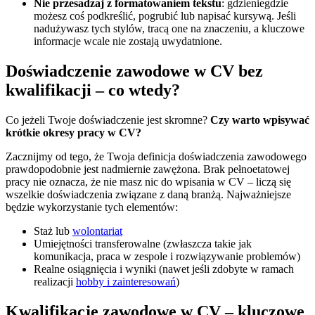
Nie przesadzaj z formatowaniem tekstu
: gdzieniegdzie
możesz coś podkreślić, pogrubić lub napisać kursywą. Jeśli
nadużywasz tych stylów, tracą one na znaczeniu, a kluczowe
informacje wcale nie zostają uwydatnione.
Doświadczenie zawodowe w CV bez
kwalifikacji – co wtedy?
Co jeżeli Twoje doświadczenie jest skromne?
Czy warto wpisywać
krótkie okresy pracy w CV?
Zacznijmy od tego, że Twoja definicja doświadczenia zawodowego
prawdopodobnie jest nadmiernie zawężona. Brak pełnoetatowej
pracy nie oznacza, że nie masz nic do wpisania w CV – liczą się
wszelkie doświadczenia związane z daną branżą. Najważniejsze
będzie wykorzystanie tych elementów:
Staż lub
wolontariat
Umiejętności transferowalne (zwłaszcza takie jak
komunikacja, praca w zespole i rozwiązywanie problemów)
Realne osiągnięcia i wyniki (nawet jeśli zdobyte w ramach
realizacji
hobby i zainteresowań
)
Kwalifikacje zawodowe w CV – kluczowe