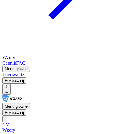
Wzory
Cennik
FAQ
Menu główne
Logowanie
Rozpocznij
...
Menu główne
Rozpocznij
CV
Wzory