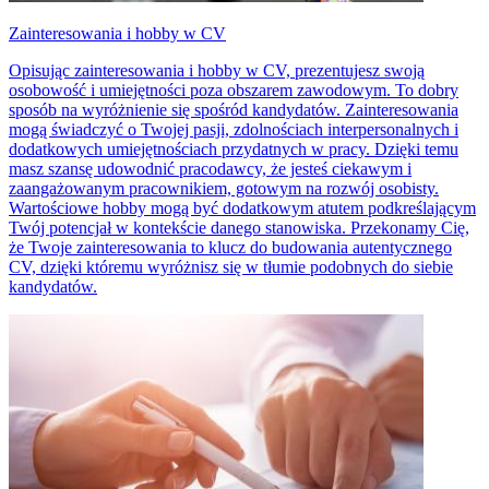
Zainteresowania i hobby w CV
Opisując zainteresowania i hobby w CV, prezentujesz swoją
osobowość i umiejętności poza obszarem zawodowym. To dobry
sposób na wyróżnienie się spośród kandydatów. Zainteresowania
mogą świadczyć o Twojej pasji, zdolnościach interpersonalnych i
dodatkowych umiejętnościach przydatnych w pracy. Dzięki temu
masz szansę udowodnić pracodawcy, że jesteś ciekawym i
zaangażowanym pracownikiem, gotowym na rozwój osobisty.
Wartościowe hobby mogą być dodatkowym atutem podkreślającym
Twój potencjał w kontekście danego stanowiska. Przekonamy Cię,
że Twoje zainteresowania to klucz do budowania autentycznego
CV, dzięki któremu wyróżnisz się w tłumie podobnych do siebie
kandydatów.