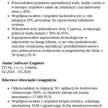
Przewodziłem projektem optymalizacji kodu, dzięki czemu w
4 miesiące zespołowi udało się zmniejszyć czas ładowania
stron o 40%.
Współpracowałem z zespołem backendowym w celu
integracji API, prowadząc do usprawnionej stabilności
systemu.
Wdrożyłem testy jednostkowe (Jest, Cypress), zwiększając
pokrycie kodu testami z 50% do 85%.
Zaproponowałem usprawnienia technologiczne w
odpowiedzi na skargę klienta, co po roku poskutkowało
znacznie zwiększoną satysfakcją i przedłużeniem umowy
przy jednoczesnym zwiększeniu wynagrodzenia dla firmy o
50 tysięcy PLN.
Junior Software Engineer
ITI Sp. z o. o., Gdańsk
02.2018 – 03.2020
Kluczowe obowiązki i osiągnięcia
:
Odpowiadałem za migrację 50+ aplikacji do środowiska
chmurowego AWS, co obniżyło miesięczne koszty
utrzymania o 15 000 PLN.
Współpracowałem z zespołem bezpieczeństwa, wdrażając
mechanizmy IAM i ograniczając liczbę nieautoryzowanych