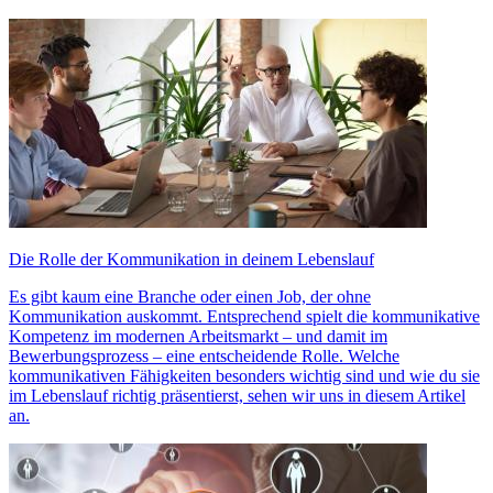
Die Rolle der Kommunikation in deinem Lebenslauf
Es gibt kaum eine Branche oder einen Job, der ohne
Kommunikation auskommt. Entsprechend spielt die kommunikative
Kompetenz im modernen Arbeitsmarkt – und damit im
Bewerbungsprozess – eine entscheidende Rolle. Welche
kommunikativen Fähigkeiten besonders wichtig sind und wie du sie
im Lebenslauf richtig präsentierst, sehen wir uns in diesem Artikel
an.