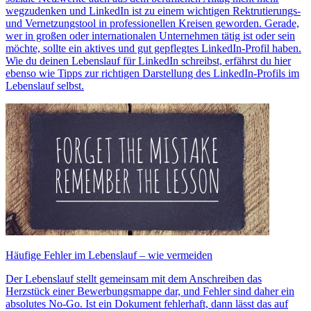
wegzudenken und LinkedIn ist zu einem wichtigen Rektrutierungs-
und Vernetzungstool in professionellen Kreisen geworden. Gerade,
wer in großen oder internationalen Unternehmen tätig ist oder sein
möchte, sollte ein aktives und gut gepflegtes LinkedIn-Profil haben.
Wie du deinen Lebenslauf für LinkedIn schreibst, erfährst du hier
ebenso wie Tipps zur richtigen Darstellung des LinkedIn-Profils im
Lebenslauf selbst.
Häufige Fehler im Lebenslauf – wie vermeiden
Der Lebenslauf stellt gemeinsam mit dem Anschreiben das
Herzstück einer Bewerbungsmappe dar, und Fehler sind daher ein
absolutes No-Go. Ist ein Dokument fehlerhaft, dann lässt das auf