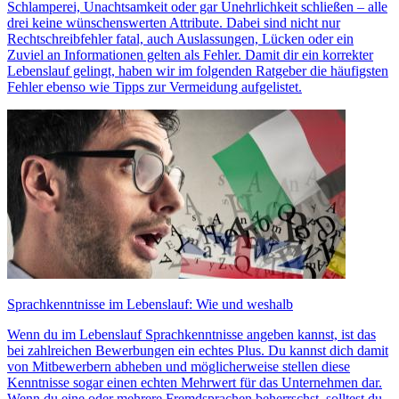
Schlamperei, Unachtsamkeit oder gar Unehrlichkeit schließen – alle
drei keine wünschenswerten Attribute. Dabei sind nicht nur
Rechtschreibfehler fatal, auch Auslassungen, Lücken oder ein
Zuviel an Informationen gelten als Fehler. Damit dir ein korrekter
Lebenslauf gelingt, haben wir im folgenden Ratgeber die häufigsten
Fehler ebenso wie Tipps zur Vermeidung aufgelistet.
Sprachkenntnisse im Lebenslauf: Wie und weshalb
Wenn du im Lebenslauf Sprachkenntnisse angeben kannst, ist das
bei zahlreichen Bewerbungen ein echtes Plus. Du kannst dich damit
von Mitbewerbern abheben und möglicherweise stellen diese
Kenntnisse sogar einen echten Mehrwert für das Unternehmen dar.
Wenn du eine oder mehrere Fremdsprachen beherrschst, solltest du