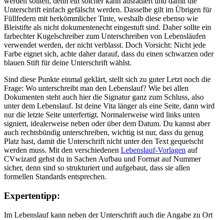
werden sollten, denn ein solcher kann ausradiert und damit die
Unterschrift einfach gefälscht werden. Dasselbe gilt im Übrigen für
Füllfedern mit herkömmlicher Tinte, weshalb diese ebenso wie
Bleistifte als nicht dokumentenecht eingestuft sind. Daher sollte ein
farbechter Kugelschreiber zum Unterschreiben von Lebensläufen
verwendet werden, der nicht verblasst. Doch Vorsicht: Nicht jede
Farbe eignet sich, achte daher darauf, dass du einen schwarzen oder
blauen Stift für deine Unterschrift wählst.
Sind diese Punkte einmal geklärt, stellt sich zu guter Letzt noch die
Frage: Wo unterschreibt man den Lebenslauf? Wie bei allen
Dokumenten steht auch hier die Signatur ganz zum Schluss, also
unter dem Lebenslauf. Ist deine Vita länger als eine Seite, dann wird
nur die letzte Seite unterfertigt. Normalerweise wird links unten
signiert, idealerweise neben oder über dem Datum. Du kannst aber
auch rechtsbündig unterschreiben, wichtig ist nur, dass du genug
Platz hast, damit die Unterschrift nicht unter den Text gequetscht
werden muss. Mit den verschiedenen
Lebenslauf-Vorlagen
auf
CVwizard gehst du in Sachen Aufbau und Format auf Nummer
sicher, denn sind so strukturiert und aufgebaut, dass sie allen
formellen Standards entsprechen.
Expertentipp:
Im Lebenslauf kann neben der Unterschrift auch die Angabe zu Ort