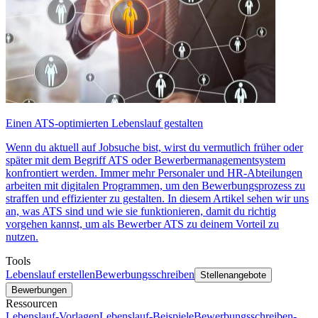
Einen ATS-optimierten Lebenslauf gestalten
Wenn du aktuell auf Jobsuche bist, wirst du vermutlich früher oder
später mit dem Begriff ATS oder Bewerbermanagementsystem
konfrontiert werden. Immer mehr Personaler und HR-Abteilungen
arbeiten mit digitalen Programmen, um den Bewerbungsprozess zu
straffen und effizienter zu gestalten. In diesem Artikel sehen wir uns
an, was ATS sind und wie sie funktionieren, damit du richtig
vorgehen kannst, um als Bewerber ATS zu deinem Vorteil zu
nutzen.
Tools
Lebenslauf erstellen
Bewerbungsschreiben
Stellenangebote
Bewerbungen
Ressourcen
Lebenslauf-Vorlagen
Lebenslauf-Beispiele
Bewerbungsschreiben-