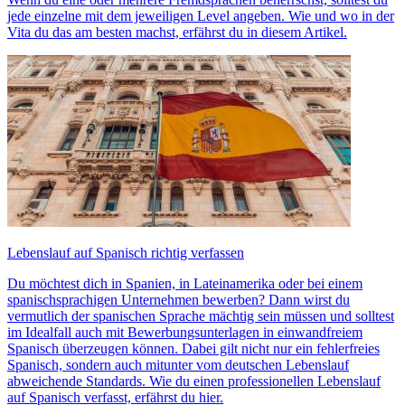
jede einzelne mit dem jeweiligen Level angeben. Wie und wo in der
Vita du das am besten machst, erfährst du in diesem Artikel.
Lebenslauf auf Spanisch richtig verfassen
Du möchtest dich in Spanien, in Lateinamerika oder bei einem
spanischsprachigen Unternehmen bewerben? Dann wirst du
vermutlich der spanischen Sprache mächtig sein müssen und solltest
im Idealfall auch mit Bewerbungsunterlagen in einwandfreiem
Spanisch überzeugen können. Dabei gilt nicht nur ein fehlerfreies
Spanisch, sondern auch mitunter vom deutschen Lebenslauf
abweichende Standards. Wie du einen professionellen Lebenslauf
auf Spanisch verfasst, erfährst du hier.