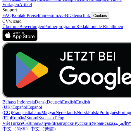
Vorlagen
Artikel
Support
FAQ
Kontakt
Preise
Impressum
AGB
Datenschutz
Cookies
CVwizard
Über uns
Bewertungen
Partnerprogramm
Redaktionelle Richtlinien
Bahasa Indonesia
Dansk
Deutsch
English
English
(UK)
Español
Español
(CO)
Français
Italiano
Magyar
Nederlands
Norsk
Polski
Português
Portug
(PT)
Română
Suomi
Svenska
Tiếng
Việt
Türkçe
Čeština
ελληνικά
Български
Русский
Українська
العربية
ִית
中文（简体）
中文（繁體）