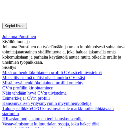
Kopioi linkki
Johanna Puustinen
Sisällöntuottaja
Johanna Puustinen on työelämään ja uraan intohimoisesti suhtautuva
toimittajataustainen sisällöntuottaja, joka haluaa jakamalla omia
kokemuksiaan ja parhaita käytäntöjä auttaa muita oikealle uralle ja
unelmien työpaikkaan.
Sisällys
Mikä on henkilökohtainen profiili CV:ssä eli tiivistelmä
Miksi tiivistelmä pitäisi olla sinunkin CV:ssäsi
Mistä hyvä henkilökohtainen profiili on tehty
CV:n profiilin kirjoittaminen
Näin tehdään hyvä CV:n tiivistelmä
Esimerkkejä: CV:n profiili
Kansainvälisen yritysmyynnin myyntineuvottelija
Talouspäällikkö/CFO kansainvälisille markkinoille tähtäävään
startupiin
HR-asiantuntija suureen teollisuuskonserniin
Vastavalmistunut kulttuurialan osaaja, joka hakee töitä