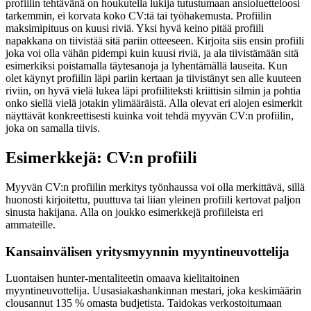
profiilin tehtävänä on houkutella lukija tutustumaan ansioluetteloosi
tarkemmin, ei korvata koko CV:tä tai työhakemusta. Profiilin
maksimipituus on kuusi riviä. Yksi hyvä keino pitää profiili
napakkana on tiivistää sitä pariin otteeseen. Kirjoita siis ensin profiili
joka voi olla vähän pidempi kuin kuusi riviä, ja ala tiivistämään sitä
esimerkiksi poistamalla täytesanoja ja lyhentämällä lauseita. Kun
olet käynyt profiilin läpi pariin kertaan ja tiivistänyt sen alle kuuteen
riviin, on hyvä vielä lukea läpi profiiliteksti kriittisin silmin ja pohtia
onko siellä vielä jotakin ylimääräistä. Alla olevat eri alojen esimerkit
näyttävät konkreettisesti kuinka voit tehdä myyvän CV:n profiilin,
joka on samalla tiivis.
Esimerkkejä: CV:n profiili
Myyvän CV:n profiilin merkitys työnhaussa voi olla merkittävä, sillä
huonosti kirjoitettu, puuttuva tai liian yleinen profiili kertovat paljon
sinusta hakijana. Alla on joukko esimerkkejä profiileista eri
ammateille.
Kansainvälisen yritysmyynnin myyntineuvottelija
Luontaisen hunter-mentaliteetin omaava kielitaitoinen
myyntineuvottelija. Uusasiakashankinnan mestari, joka keskimäärin
clousannut 135 % omasta budjetista. Taidokas verkostoitumaan