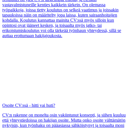
vastavalmistuneille kenties kaikkein tärkein. On olemassa
työpaikkoja, joissa tietty koulutus on selkeä vaatimus ja joissakin
tapauksissa näin on määritelty jopa laissa, kuten sairaanhoitajien
kohdalla. Koulutus kannattaa mainita CV:ssä myös silloin kun
opintosi ovat jääneet kesken, ja toisaalta myös jatko- tai
erikoistumiskoulutus voi olla tärkeää työnhaun yhteydessä, sillä se
auttaa erottumaan hakijajoukosta.
Osoite CV:ssä - hitti vai huti?
CV:n rakenne on monelta osin vakiintunut konsepti, ja siihen kuuluu
että yhteystiedoissa on hakijan osoite. Mutta onko osoite välttämätön
nykyisin, kun työnhaku on pääasiassa sähköistynyt ja toisaalta moni
on siirtynyt tekemään etätöitä ainakin osittain? Entä miksi työnantaja
voi haluta tietää osoitteesi? Kokosimme tähän artikkeliin tärkeimmät
asiat, joita kannattaa pohtia kun harkitset osoitteen liittämistä
ansioluetteloosi.
CV ilman työkokemusta
CV eli ansioluettelo on työnhakijan tärkein asiakirja, olipa