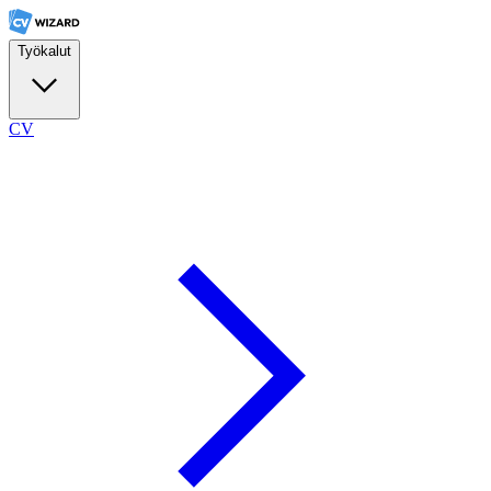
Työkalut
CV