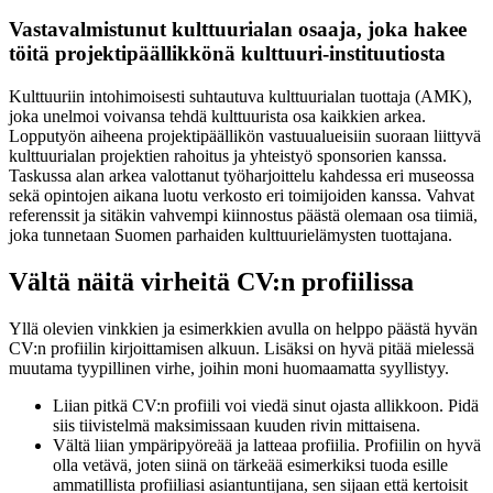
Vastavalmistunut kulttuurialan osaaja, joka hakee
töitä projektipäällikkönä kulttuuri-instituutiosta
Kulttuuriin intohimoisesti suhtautuva kulttuurialan tuottaja (AMK),
joka unelmoi voivansa tehdä kulttuurista osa kaikkien arkea.
Lopputyön aiheena projektipäällikön vastuualueisiin suoraan liittyvä
kulttuurialan projektien rahoitus ja yhteistyö sponsorien kanssa.
Taskussa alan arkea valottanut työharjoittelu kahdessa eri museossa
sekä opintojen aikana luotu verkosto eri toimijoiden kanssa. Vahvat
referenssit ja sitäkin vahvempi kiinnostus päästä olemaan osa tiimiä,
joka tunnetaan Suomen parhaiden kulttuurielämysten tuottajana.
Vältä näitä virheitä CV:n profiilissa
Yllä olevien vinkkien ja esimerkkien avulla on helppo päästä hyvän
CV:n profiilin kirjoittamisen alkuun. Lisäksi on hyvä pitää mielessä
muutama tyypillinen virhe, joihin moni huomaamatta syyllistyy.
Liian pitkä CV:n profiili voi viedä sinut ojasta allikkoon. Pidä
siis tiivistelmä maksimissaan kuuden rivin mittaisena.
Vältä liian ympäripyöreää ja latteaa profiilia. Profiilin on hyvä
olla vetävä, joten siinä on tärkeää esimerkiksi tuoda esille
ammatillista profiiliasi asiantuntijana, sen sijaan että kertoisit