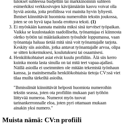
tulokset suhteessa budjettiin tai markkinoinnin suhteen
esimerkiksi verkkosivujen kävijämäärän kasvu voivat olla
hyviä asioita, joita profiilissa voi mainita hyvin lyhyesti.
Ihmiset kiinnittävät huomiota numeroihin tekstin joukossa,
joten se on hyvä tapa luoda erottuva teksti.
(1)
Ei myöskään kannata mainita miksi sinä
tarvitset
työpaikan.
Vaikka se kuulostaakin raadolliselta, työnantajaa ei kiinnosta
oletko työtön tai määräaikainen työsuhde loppumassa, vaan
työnantaja haluaa tietää mitä sinä voit työnantajalle tarjota.
Keskity siis asioihin, jotka antavat työnantajalle arvoa, olipa
se sitten kokemuksesi, koulutuksesi tai osaamisesi.
Henkilökohtaiset asiat eivät kuulu profiiliin. Älä siis kerro
kuinka monta lasta sinulla on tai mitä teet vapaa-ajallasi.
Näillä asioilla ei useimmiten ole mitään tekemistä työnhaun
kanssa, ja mainitsemalla henkilökohtaisia tietoja CV:ssä viet
tilaa muilta tärkeiltä asioilta.
"Ihmissilmät kiinnittävät helposti huomiota numeroihin
tekstin seassa, joten ota profiiliin mukaan pari työhön
liittyvää numeroa. Numerot myös tuovat
tarinankerronnalle eloa, joten pyri ottamaan mukaan
ainakin yksi numero."
Muista nämä: CV:n profiili