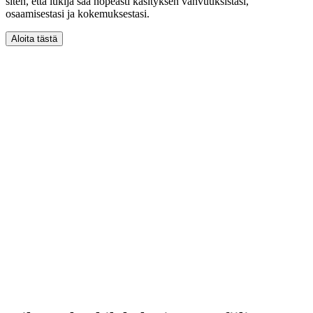
siten, että lukija saa nopeasti käsityksen vahvuuksistasi,
osaamisestasi ja kokemuksestasi.
Aloita tästä