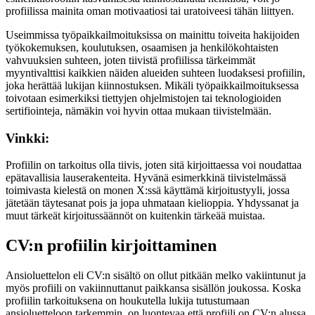
profiilissa mainita oman motivaatiosi tai uratoiveesi tähän liittyen.
Useimmissa työpaikkailmoituksissa on mainittu toiveita hakijoiden
työkokemuksen, koulutuksen, osaamisen ja henkilökohtaisten
vahvuuksien suhteen, joten tiivistä profiilissa tärkeimmät
myyntivalttisi kaikkien näiden alueiden suhteen luodaksesi profiilin,
joka herättää lukijan kiinnostuksen. Mikäli työpaikkailmoituksessa
toivotaan esimerkiksi tiettyjen ohjelmistojen tai teknologioiden
sertifiointeja, nämäkin voi hyvin ottaa mukaan tiivistelmään.
Vinkki:
Profiilin on tarkoitus olla tiivis, joten sitä kirjoittaessa voi noudattaa
epätavallisia lauserakenteita. Hyvänä esimerkkinä tiivistelmässä
toimivasta kielestä on monen X:ssä käyttämä kirjoitustyyli, jossa
jätetään täytesanat pois ja jopa uhmataan kielioppia. Yhdyssanat ja
muut tärkeät kirjoitussäännöt on kuitenkin tärkeää muistaa.
CV:n profiilin kirjoittaminen
Ansioluettelon eli CV:n sisältö on ollut pitkään melko vakiintunut ja
myös profiili on vakiinnuttanut paikkansa sisällön joukossa. Koska
profiilin tarkoituksena on houkutella lukija tutustumaan
ansioluetteloon tarkemmin, on luontevaa että profiili on CV:n alussa