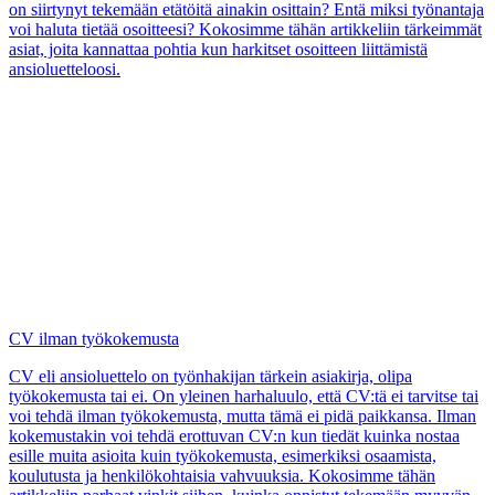
työkokemusta tai ei. On yleinen harhaluulo, että CV:tä ei tarvitse tai
voi tehdä ilman työkokemusta, mutta tämä ei pidä paikkansa. Ilman
kokemustakin voi tehdä erottuvan CV:n kun tiedät kuinka nostaa
esille muita asioita kuin työkokemusta, esimerkiksi osaamista,
koulutusta ja henkilökohtaisia vahvuuksia. Kokosimme tähän
artikkeliin parhaat vinkit siihen, kuinka onnistut tekemään myyvän
CV:n ilman työkokemusta.
Video-CV - miksi ja miten
Video-CV voi tuoda lisäpotkua työnhakuun joko hakiessa tiettyä
avoinna olevaa työpaikkaa tai kun haluat esitellä itsesi yleisesti
työnhakijana vaikkapa Linkedinissä. Videomuotoinen CV voi
toimia työnhaussa perinteisen CV:n sijaan tai sen rinnalla, jolloin se
voi keskittyä kertomaan sinusta persoonana ja etenkin
vuorovaikutustaidoistasi. Video-CV on usein ajan ja vaivan
arvoinen sijoitus.
CV:ssä valehtelu Näin Vältät Riskit ja Seuraukset
Kun kilpailu työmarkkinoilla on kovaa eikä uutta työpaikkaa löydy,
voi herätä kiusaus muutella totuutta ja saada oma CV näyttämään