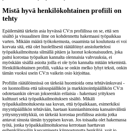
Mistä hyvä henkilökohtainen profiili on
tehty
Epäilemättä tärkein asia hyvässä CV:n profiilissa on se, että sen
sisältö ja visuaalinen ilme on kohdennettu hakemaasi työpaikkaa
varten. Mikään määrä työkokemusta, osaamista tai koulutusta ei voi
korvata sitä, että olet huolellisesti räätälöinyt ansioluettelosi
työpaikkailmoitusta silmällä pitäen ja luonut kokonaisuuden, joka
paitsi korostaa työpaikan kannalta olennaisia vahvuuksia, ei
myöskään sisällä asioita joilla ei ole työn kannalta mitään tekemistä.
Henkilökohtainen profiili, vaikka se onkin melko lyhyt teksti, onkin
tämän vuoksi usein CV:n vaikein osio kirjoittaa.
Profiilin räätälöinnissä on tärkeää huomioida oma tehtävänkuvasi -
on luonnollista että talouspäällikön ja markkinointipäällikön CV:n
odotetaankin olevan jokseenkin erilaisia - hakemasi yrityksen
kulttuuri sekä työpaikkailmoituksen sisältö. Mikäli
työpaikkailmoituksesta saa kuvan, että työpaikkaan, esimerkiksi
myyntipäällikön tehtävään, haetaan kunnianhimoista kansainvälistä
yritysmyyntitykkiä, on tärkeää korostaa profiilissa asioita jotka
antavat sinusta tämän tyyppisen kuvan. Jos toisaalta olet hakemassa
työtä, jonka työpaikkailmoituksessa kerrotaan haettavan
esihenkilörooliin kasvamisesta kiinnostunutta henkilöä, voit jo