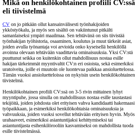
Mikä on henkilökohtainen profiili CV:ssä
eli tiivistelmä
CV
on jo pitkään ollut kansainvälisesti työnhakijoiden
ykköstyökalu, ja myös sen sisältö on vakiintunut pitkälti
samanlaiseksi ympäri maailmaa. Sen tehtävänä on siis tiivistää
työnhakijan työhistoria, osaaminen, koulutus ja muut tärkeät asiat,
joiden avulla työnantaja voi arvioida onko kyseisellä henkilöllä
avoinna olevaan tehtävään vaadittavia ominaisuuksia. Yksi CV:stä
puuttunut seikka on kuitenkin ollut mahdollisuus nostaa esille
hakijan tärkeimmät myyntivaltit CV:n eri osioista, sekä esimerkiksi
uratoiveita, joille ei muutoin ole luontevaa paikkaa ansioluettelossa.
Tämän vuoksi ansioluetteloissa on nykyisin usein henkilökohtainen
tiivistelmä.
Henkilökohtainen profiili CV:ssä on 3-5 rivin mittainen lyhyt
myyntipuhe, jossa sinulla on mahdollisuus nostaa esille taustastasi
tekijöitä, joiden johdosta olet erityisen vahva kandidaatti hakemaasi
työpaikkaan, ja esimerkiksi henkilökohtaisia ominaisuuksia ja
vahvuuksia, joiden vuoksi sovellut tehtävään erityisen hyvin. Myös
urahaaveet, esimerkiksi asiantuntijaksi kehittymiseksi tai
asiantuntijasta esihenkilörooliin kasvamiseksi on mahdollista tuoda
esille tiivistelmässä.