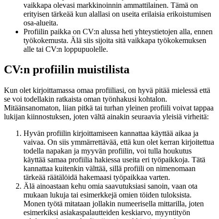
vaikkapa olevasi markkinoinnin ammattilainen. Tämä on
erityisen tärkeää kun alallasi on useita erilaisia erikoistumisen
osa-alueita.
Profiilin paikka on CV:n alussa heti yhteystietojen alla, ennen
työkokemusta. Älä siis sijoita sitä vaikkapa työkokemuksen
alle tai CV:n loppupuolelle.
CV:n profiilin muistilista
Kun olet kirjoittamassa omaa profiiliasi, on hyvä pitää mielessä että
se voi todellakin ratkaista oman työnhakusi kohtalon.
Mitäänsanomaton, liian pitkä tai turhan yleinen profiili voivat tappaa
lukijan kiinnostuksen, joten vältä ainakin seuraavia yleisiä virheitä:
Hyvän profiilin kirjoittamiseen kannattaa käyttää aikaa ja
vaivaa. On siis ymmärrettävää, että kun olet kerran kirjoitettua
todella napakan ja myyvän profiilin, voi tulla houkutus
käyttää samaa profiilia hakiessa useita eri työpaikkoja. Tätä
kannattaa kuitenkin välttää, sillä profiili on nimenomaan
tärkeää räätälöidä hakemaasi työpaikkaa varten.
Älä ainoastaan kehu omia saavutuksiasi sanoin, vaan ota
mukaan lukuja tai esimerkkejä omien töiden tuloksista.
Monen työtä mitataan jollakin numeerisella mittarilla, joten
esimerkiksi asiakaspalautteiden keskiarvo, myyntityön