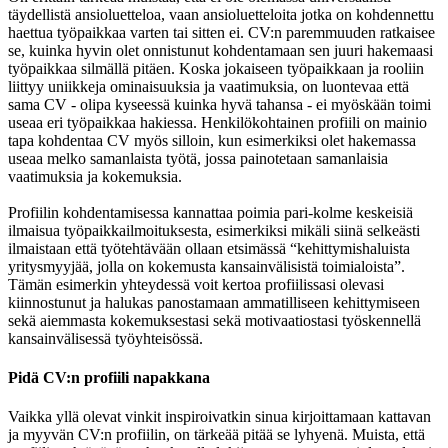
täydellistä ansioluetteloa, vaan ansioluetteloita jotka on kohdennettu
haettua työpaikkaa varten tai sitten ei. CV:n paremmuuden ratkaisee
se, kuinka hyvin olet onnistunut kohdentamaan sen juuri hakemaasi
työpaikkaa silmällä pitäen. Koska jokaiseen työpaikkaan ja rooliin
liittyy uniikkeja ominaisuuksia ja vaatimuksia, on luontevaa että
sama CV - olipa kyseessä kuinka hyvä tahansa - ei myöskään toimi
useaa eri työpaikkaa hakiessa. Henkilökohtainen profiili on mainio
tapa kohdentaa CV myös silloin, kun esimerkiksi olet hakemassa
useaa melko samanlaista työtä, jossa painotetaan samanlaisia
vaatimuksia ja kokemuksia.
Profiilin kohdentamisessa kannattaa poimia pari-kolme keskeisiä
ilmaisua työpaikkailmoituksesta, esimerkiksi mikäli siinä selkeästi
ilmaistaan että työtehtävään ollaan etsimässä “kehittymishaluista
yritysmyyjää, jolla on kokemusta kansainvälisistä toimialoista”.
Tämän esimerkin yhteydessä voit kertoa profiilissasi olevasi
kiinnostunut ja halukas panostamaan ammatilliseen kehittymiseen
sekä aiemmasta kokemuksestasi sekä motivaatiostasi työskennellä
kansainvälisessä työyhteisössä.
Pidä CV:n profiili napakkana
Vaikka yllä olevat vinkit inspiroivatkin sinua kirjoittamaan kattavan
ja myyvän CV:n profiilin, on tärkeää pitää se lyhyenä. Muista, että