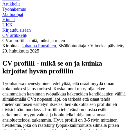
Artikkelit
Työhakemus
Mallipohjat
Hinnat
UKK
Kirjaudu sisään
CV-artikkelit
/
CV:n profiili - mitä, miksi ja miten
Kirjoittaja
Johanna Puustinen
,
Sisällöntuottaja
• Viimeksi päivitetty
29. huhtikuuta 2025
CV profiili - mikä se on ja kuinka
kirjoitat hyvän profiilin
Työnhaussa menestyminen edellyttää, että osaat myydä oman
kokemuksesi ja osaamisesi. Koska moni rekrytoija tekee
ensimmäisen karsinnan työpaikkaa hakeneiden kandidaattien välillä
silmäilemällä CV:t nopeasti läpi, on tärkeää että osaat tehdä
mielenkiintoisen esittelyn itsestäsi henkilökohtaisen profiilin eli
tiivistelmän muodossa. Profiilin tehtävänä on nostaa esille
tärkeimmät myyntivalttisi ja houkutella lukija tutustumaan
ansioluetteloosi tarkemmin. Hyvä profiili on 3-5 rivin mittainen
tiivistelmä, joka on räätälöity työpaikkailmoitusta silmällä pitäen