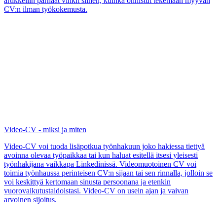
todellisuutta paremmalta. Valehtelu voi olla työhistorian
muuttamista, koulutukseen liittyvää tai osaamiseen liittyvää.
Valheella on kuitenkin aina lyhyet jäljet, joten CV:ssä valehtelua ei
missään tapauksessa kannata kokeilla. Pahimmassa tapauksessa se
voi johtaa työsuhteen lopettamiseen, kun työnantajalle selviää että
työntekijän osaaminen tai koulutus eivät vastaakaan työtehtävän
vaatimuksia ja CV:ssä kerrottua.
CV Ajokortti: Vinkit Ajokorttitietojen Lisäämiseen
On olemassa joukko työpaikkoja, joissa ajokortti on suoranainen
vaatimus, ja tällöin on luonnollista että ajokortti ja ajokorttiluokka
mainitaan CV:ssä. On myös ammatteja, joissa ajokortista on hyötyä,
mutta esimerkiksi haja-asutusseudulla ajokorttia voidaan pitää
itsestäänselvänä. Tämän lisäksi tieto mahdollisesti käytössä olevasta
autosta voi olla kätevä mainita. Mutta monelle työnhakijalle ajokortti
ei ole välttämätön eikä sillä ole merkitystä sille, kuinka työnhakija
voi suoriutua työstään tai päästä aina tarvittaessa työpaikalle, ja
tällöin ajokorttia ei tarvitse mainita ansioluettelossa.
Työkalut
Luo CV
Työhakemus
Avoimet työpaikat
Hakemukset
Tietopankki