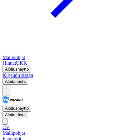
Mallipohjat
Hinnat
UKK
Aloitusnäyttö
Kirjaudu sisään
Aloita tästä
...
Aloitusnäyttö
Aloita tästä
CV
Mallipohjat
Esimerkit