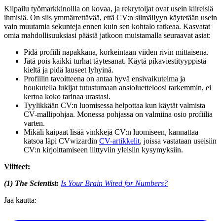
Kilpailu työmarkkinoilla on kovaa, ja rekrytoijat ovat usein kiireisiä
ihmisiä. On siis ymmärrettävää, että CV:n silmäilyyn käytetään usein
vain muutamia sekunteja ennen kuin sen kohtalo ratkeaa. Kasvatat
omia mahdollisuuksiasi päästä jatkoon muistamalla seuraavat asiat:
Pidä profiili napakkana, korkeintaan viiden rivin mittaisena.
Jätä pois kaikki turhat täytesanat. Käytä pikaviestityyppistä
kieltä ja pidä lauseet lyhyinä.
Profiilin tavoitteena on antaa hyvä ensivaikutelma ja
houkutella lukijat tutustumaan ansioluetteloosi tarkemmin, ei
kertoa koko tarinaa urastasi.
Tyylikkään CV:n luomisessa helpottaa kun käytät valmista
CV-mallipohjaa. Monessa pohjassa on valmiina osio profiilia
varten.
Mikäli kaipaat lisää vinkkejä CV:n luomiseen, kannattaa
katsoa läpi CVwizardin
CV-artikkelit
, joissa vastataan useisiin
CV:n kirjoittamiseen liittyviin yleisiin kysymyksiin.
Viitteet:
(1) The Scientist:
Is Your Brain Wired for Numbers?
Jaa kautta: