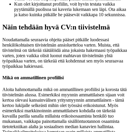
Kun olet kirjoittanut profiilin, voit hyvin testata vaikka
pyytämällä puolisoa tai kaveria lukemaan sen läpi. Ota aikaa
ja katso kuinka pitkälle he pääsevät vaikkapa 10 sekunnissa.
Näin tehdään hyvä CV:n tiivistelmä
Noudattamalla seuraavia ohjeita pääset pitkälle luodessasi
henkilökohtaisen tiivistelmän ansioluetteloa varten. Muista, että
tiivistelmä on tärkeää räätälöidä aina jokaista hakemaasi työpaikkaa
varten, joten vaikka olisit luonut mahtavan tiivistelmän yhtä
työpaikkaa varten, on tärkeää että kohdennat sen myös seuraavaa
työpaikkaa hakiessasi.
Mikä on ammatillinen profiilisi
Aloita hahmottamalla mikä on ammatillinen profiilisi ja korosta tätä
tiivistelmän alussa. Esimerkiksi myynnin ammattilaisen sijaan voit
kertoa olevasi kansainvälisen yritysmyynnin ammattilainen - tämä
kertoo lukijalle selkeästi mihin olet työssäsi erikoistunut. Myös
esimerkiksi markkinoinnin ammattilaisen kohdalla on tärkeää
kuvailla parilla sanalla millaista erikoisosaamista henkilö tuo
mukanaan, vaikkapa painottamalla sisällöntuotannon osaamista
tietotekniikan alalta ja sosiaalisen median kanavien hallintaa.
Työpaikkailmoituksissa kerrotaan usein millaista ammatillista