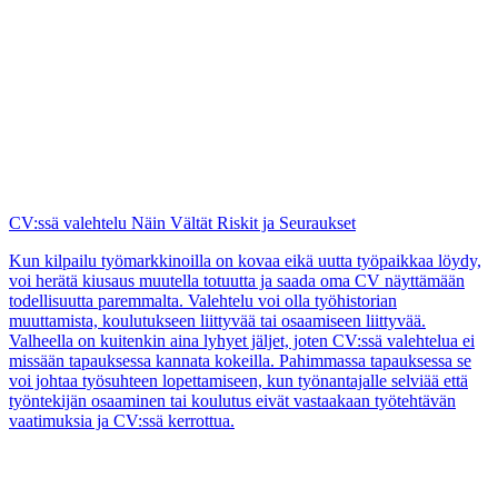
CV-mallipohjat
CV-esimerkit
CV-artikkelit
Työhakemusmalipohjat
Tuki
UKK
Ota yhteyttä
Hinnat
Käyttöehdot
Tietosuojakäytäntö
Evästeet
CVwizard
Meistä
Arvostelut
Sisältöperiaatteet
Bahasa Indonesia
Dansk
Deutsch
English
English
(UK)
Español
Español
(CO)
Français
Italiano
Magyar
Nederlands
Norsk
Polski
Português
Portug
(PT)
Română
Suomi
Svenska
Tiếng
Việt
Türkçe
Čeština
ελληνικά
Български
Русский
Українська
العربية
ִית
中文（简体）
中文（繁體）