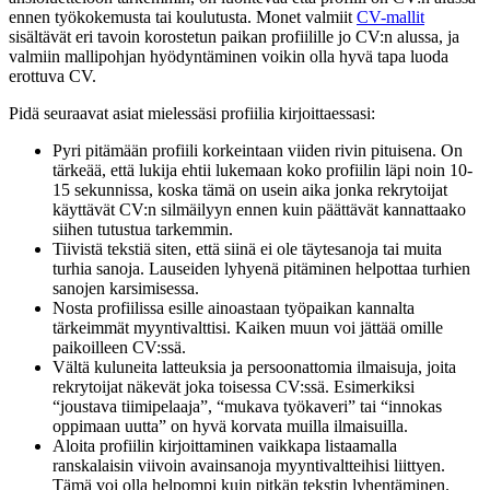
ennen työkokemusta tai koulutusta. Monet valmiit
CV-mallit
sisältävät eri tavoin korostetun paikan profiilille jo CV:n alussa, ja
valmiin mallipohjan hyödyntäminen voikin olla hyvä tapa luoda
erottuva CV.
Pidä seuraavat asiat mielessäsi profiilia kirjoittaessasi:
Pyri pitämään profiili korkeintaan viiden rivin pituisena. On
tärkeää, että lukija ehtii lukemaan koko profiilin läpi noin 10-
15 sekunnissa, koska tämä on usein aika jonka rekrytoijat
käyttävät CV:n silmäilyyn ennen kuin päättävät kannattaako
siihen tutustua tarkemmin.
Tiivistä tekstiä siten, että siinä ei ole täytesanoja tai muita
turhia sanoja. Lauseiden lyhyenä pitäminen helpottaa turhien
sanojen karsimisessa.
Nosta profiilissa esille ainoastaan työpaikan kannalta
tärkeimmät myyntivalttisi. Kaiken muun voi jättää omille
paikoilleen CV:ssä.
Vältä kuluneita latteuksia ja persoonattomia ilmaisuja, joita
rekrytoijat näkevät joka toisessa CV:ssä. Esimerkiksi
“joustava tiimipelaaja”, “mukava työkaveri” tai “innokas
oppimaan uutta” on hyvä korvata muilla ilmaisuilla.
Aloita profiilin kirjoittaminen vaikkapa listaamalla
ranskalaisin viivoin avainsanoja myyntivaltteihisi liittyen.
Tämä voi olla helpompi kuin pitkän tekstin lyhentäminen.