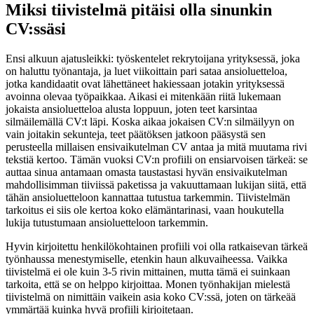
Miksi tiivistelmä pitäisi olla sinunkin
CV:ssäsi
Ensi alkuun ajatusleikki: työskentelet rekrytoijana yrityksessä, joka
on haluttu työnantaja, ja luet viikoittain pari sataa ansioluetteloa,
jotka kandidaatit ovat lähettäneet hakiessaan jotakin yrityksessä
avoinna olevaa työpaikkaa. Aikasi ei mitenkään riitä lukemaan
jokaista ansioluetteloa alusta loppuun, joten teet karsintaa
silmäilemällä CV:t läpi. Koska aikaa jokaisen CV:n silmäilyyn on
vain joitakin sekunteja, teet päätöksen jatkoon pääsystä sen
perusteella millaisen ensivaikutelman CV antaa ja mitä muutama rivi
tekstiä kertoo. Tämän vuoksi CV:n profiili on ensiarvoisen tärkeä: se
auttaa sinua antamaan omasta taustastasi hyvän ensivaikutelman
mahdollisimman tiiviissä paketissa ja vakuuttamaan lukijan siitä, että
tähän ansioluetteloon kannattaa tutustua tarkemmin. Tiivistelmän
tarkoitus ei siis ole kertoa koko elämäntarinasi, vaan houkutella
lukija tutustumaan ansioluetteloon tarkemmin.
Hyvin kirjoitettu henkilökohtainen profiili voi olla ratkaisevan tärkeä
työnhaussa menestymiselle, etenkin haun alkuvaiheessa. Vaikka
tiivistelmä ei ole kuin 3-5 rivin mittainen, mutta tämä ei suinkaan
tarkoita, että se on helppo kirjoittaa. Monen työnhakijan mielestä
tiivistelmä on nimittäin vaikein asia koko CV:ssä, joten on tärkeää
ymmärtää kuinka hyvä profiili kirjoitetaan.