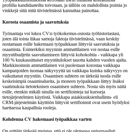
profiilia kandidaateilta toivotaan, ja tällöin on mahdollista poimia jo
vinkkejä siitä mitä tiivistelmässä kannattaa painottaa.
Korosta osaamista ja saavutuksia
Työnantaja voi lukea CV:n työkokemus-osiosta työhistoriastasi,
joten älä toista liikaa samoja faktoja tiivistelmässä, vaan keskity
nostamaan esille hakemaasi työpaikkaan liittyviä saavutuksia ja
osaamista. Esimerkiksi myynnin ammattilainen voi nostaa esille
myyntibudjetin saavuttamiseen liittyviä kohokohtia - vaikkapa yli
100 % kuukausittaiset myyntitulokset tauotta kahden vuoden ajalta.
Markkinoinnin ammattilainen voi puolestaan korostaa vaikkapa
kampanjoiden tuomaa näkyvyyttä tai vaikkapa kuinka näkyvyys on
vaikuttanut myyntiin. Osaamisen suhteen on tärkeää tuoda esille
keskeisimpiä osaamisalueita, ja moneen työpaikkaan liittyy lisäksi
vaatimuksia tietoteknisen osaamisen suhteen. Nosta siis myös näitä
esille, etenkin mikäli sinulla on sertifiointeja tai kursseja
tietojärjestelmien käytöstä. Vaikkapa asiakkuuksienhallinta- eli
CRM-järjestelmän käyttöön liittyvät sertifioinnit ovat usein hyödyksi
haettaessa kaupallisia rooleja.
Kohdenna CV hakemaasi työpaikkaa varten
On erittäin tärkeää muistaa, että ei ole olemassa universaalisti