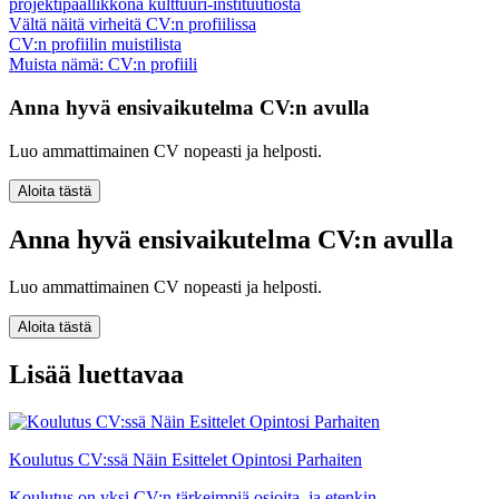
projektipäällikkönä kulttuuri-instituutiosta
Vältä näitä virheitä CV:n profiilissa
CV:n profiilin muistilista
Muista nämä: CV:n profiili
Anna hyvä ensivaikutelma CV:n avulla
Luo ammattimainen CV nopeasti ja helposti.
Aloita tästä
Anna hyvä ensivaikutelma CV:n avulla
Luo ammattimainen CV nopeasti ja helposti.
Aloita tästä
Lisää luettavaa
Koulutus CV:ssä Näin Esittelet Opintosi Parhaiten
Koulutus on yksi CV:n tärkeimpiä osioita, ja etenkin