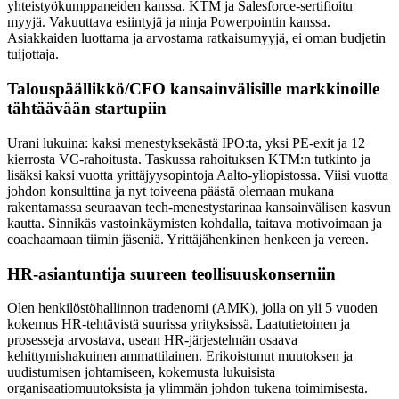
yhteistyökumppaneiden kanssa. KTM ja Salesforce-sertifioitu
myyjä. Vakuuttava esiintyjä ja ninja Powerpointin kanssa.
Asiakkaiden luottama ja arvostama ratkaisumyyjä, ei oman budjetin
tuijottaja.
Talouspäällikkö/CFO kansainvälisille markkinoille
tähtäävään startupiin
Urani lukuina: kaksi menestyksekästä IPO:ta, yksi PE-exit ja 12
kierrosta VC-rahoitusta. Taskussa rahoituksen KTM:n tutkinto ja
lisäksi kaksi vuotta yrittäjyysopintoja Aalto-yliopistossa. Viisi vuotta
johdon konsulttina ja nyt toiveena päästä olemaan mukana
rakentamassa seuraavan tech-menestystarinaa kansainvälisen kasvun
kautta. Sinnikäs vastoinkäymisten kohdalla, taitava motivoimaan ja
coachaamaan tiimin jäseniä. Yrittäjähenkinen henkeen ja vereen.
HR-asiantuntija suureen teollisuuskonserniin
Olen henkilöstöhallinnon tradenomi (AMK), jolla on yli 5 vuoden
kokemus HR-tehtävistä suurissa yrityksissä. Laatutietoinen ja
prosesseja arvostava, usean HR-järjestelmän osaava
kehittymishakuinen ammattilainen. Erikoistunut muutoksen ja
uudistumisen johtamiseen, kokemusta lukuisista
organisaatiomuutoksista ja ylimmän johdon tukena toimimisesta.