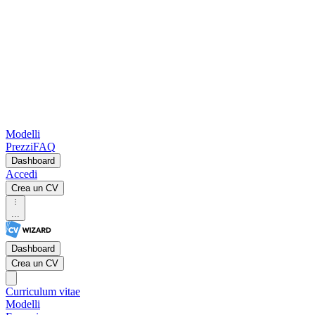
Modelli
Prezzi
FAQ
Dashboard
Accedi
Crea un CV
...
Dashboard
Crea un CV
Curriculum vitae
Modelli