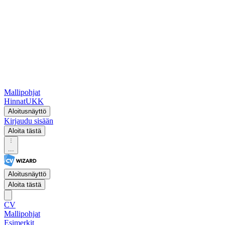
Mallipohjat
Hinnat
UKK
Aloitusnäyttö
Kirjaudu sisään
Aloita tästä
...
Aloitusnäyttö
Aloita tästä
CV
Mallipohjat
Esimerkit