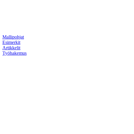
Mallipohjat
Esimerkit
Artikkelit
Työhakemus