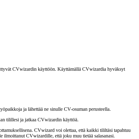
iittyvät CVwizardin käyttöön. Käyttämällä CVwizardia hyväksyt
 työpaikkoja ja lähettää ne sinulle CV-osuman perusteella.
an tilillesi ja jatkaa CVwizardin käyttöä.
ottamuksellisena. CVwizard voi olettaa, että kaikki tililtäsi tapahtuu
ole ilmoittanut CVwizardille, että joku muu tietää salasanasi.