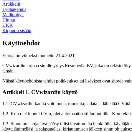
Artikkelit
Työhakemus
Mallipohjat
Hinnat
UKK
Kirjaudu sisään
Käyttöehdot
Ehtoja on viimeksi muutettu 21.4.2021.
CVwizardin tarjoaa sinulle yritys Resumedia BV, joka on rekisteröi
tämän.
Näistä käyttöehdoista tehdyt poikkeukset tai lisäykset ovat sitovia vai
Artikkeli 1. CVwizardin käyttö
1.1. CVwizardin kautta voit luoda, muokata, ladata ja lähettää CV:itä 
1.2. Kun olet luonut CV:n, olet automaattisesti luonut tilin. Kun rekist
1.3. Sinun on suojattava pääsy tiliisi luvattomilta henkilöiltä käyttäjä
käyttäjänimelläsi ja salasanallasi kirjautumisen jälkeen sinun ohjauksess