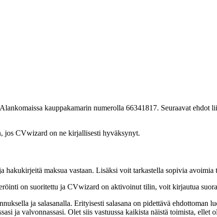
ty Alankomaissa kauppakamarin numerolla 66341817. Seuraavat ehdot l
n, jos CVwizard on ne kirjallisesti hyväksynyt.
ja hakukirjeitä maksua vastaan. Lisäksi voit tarkastella sopivia avoimia
eröinti on suoritettu ja CVwizard on aktivoinut tilin, voit kirjautua suora
tunnuksella ja salasanalla. Erityisesti salasana on pidettävä ehdottoman lu
asi ja valvonnassasi. Olet siis vastuussa kaikista näistä toimista, ellet 