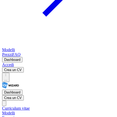
Modelli
Prezzi
FAQ
Dashboard
Accedi
Crea un CV
...
Dashboard
Crea un CV
Curriculum vitae
Modelli