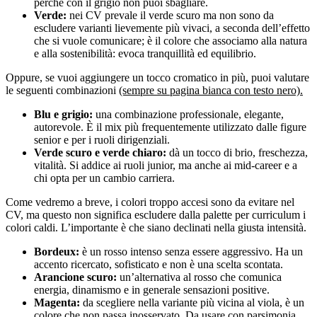
perché con il grigio non puoi sbagliare.
Verde:
nei CV prevale il verde scuro ma non sono da
escludere varianti lievemente più vivaci, a seconda dell’effetto
che si vuole comunicare; è il colore che associamo alla natura
e alla sostenibilità: evoca tranquillità ed equilibrio.
Oppure, se vuoi aggiungere un tocco cromatico in più, puoi valutare
le seguenti combinazioni
(sempre su pagina bianca con testo nero).
Blu e grigio:
una combinazione professionale, elegante,
autorevole. È il mix più frequentemente utilizzato dalle figure
senior e per i ruoli dirigenziali.
Verde scuro e verde chiaro:
dà un tocco di brio, freschezza,
vitalità. Si addice ai ruoli junior, ma anche ai mid-career e a
chi opta per un cambio carriera.
Come vedremo a breve, i colori troppo accesi sono da evitare nel
CV, ma questo non significa escludere dalla palette per curriculum i
colori caldi. L’importante è che siano declinati nella giusta intensità.
Bordeux:
è un rosso intenso senza essere aggressivo. Ha un
accento ricercato, sofisticato e non è una scelta scontata.
Arancione scuro:
un’alternativa al rosso che comunica
energia, dinamismo e in generale sensazioni positive.
Magenta:
da scegliere nella variante più vicina al viola, è un
colore che non passa inosservato. Da usare con parsimonia.