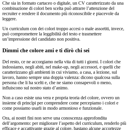
Che sia in formato cartaceo o digitale, un CV caratterizzato da una
combinazione di colori ben scelta può attrarre l’attenzione del
recruiter e rendere il documento più riconoscibile e piacevole da
leggere.
Un curriculum con dei colori troppo accesi o male assortiti, invece,
può compromettere la leggibilità del testo e trasmettere
un’impressione del candidato non positiva.
Dimmi che colore ami e ti dirò chi sei
Del resto, ce ne accorgiamo nella vita di tutti i giorni. I colori che
indossiamo, negli abiti, nel make-up, negli accessori, e quelli che
caratterizzano gli ambienti in cui viviamo, a casa, a lezione, sul
lavoro, hanno sempre una doppia valenza: dicono qualcosa sulla
persona che li ha scelti e, che ne siamo consapevoli o meno,
influiscono sul nostro stato d’animo.
Non a caso esiste una vera e propria teoria del colore, ovvero un
insieme di princìpi per comprendere come percepiamo i colori e
come possiamo usarli in modo armonioso e funzionale.
Ora, ai nostri fini non serve una conoscenza approfondita
dell’argomento: per migliorare l’aspetto del curriculum, renderlo più
efficace e accattivante grazie al colore, bastano alcune accortezze