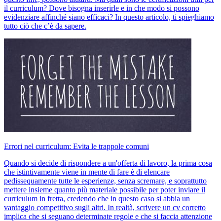
il curriculum? Dove bisogna inserirle e in che modo si possono
evidenziare affinché siano efficaci? In questo articolo, ti spieghiamo
tutto ciò che c’è da sapere.
Errori nel curriculum: Evita le trappole comuni
Quando si decide di rispondere a un'offerta di lavoro, la prima cosa
che istintivamente viene in mente di fare è di elencare
pedissequamente tutte le esperienze, senza scremare, e soprattutto
mettere insieme quanto più materiale possibile per poter inviare il
curriculum in fretta, credendo che in questo caso si abbia un
vantaggio competitivo sugli altri. In realtà, scrivere un cv corretto
implica che si seguano determinate regole e che si faccia attenzione