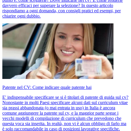
punto è: come sceglierle? Dove indicarle nel cv? E come renderle
davvero efficaci per superare la selezione? In questo articolo
rispondiamo a ogni domanda, con consigli pratici ed esempi, per
chiarire ogni dubbio.
Patente nel CV: Come indicare quale patente hai
E' indispensabile specificare se si è titolari di patente di guida sul cv?
Nonostante in molti Paesi specificare alcuni dati sul curriculum vitae
sia prassi abbandonata (o mai entrata in uso) in Italia è ancora
comune aggiungere la patente sul cv, e la maggior parte segue i
vecchi modelli di compilazione di curriculum che prevedono che
questa voca sia inserita. In realtà, non vi è alcun obbligo di farlo ma
è solo raccomandabile in caso di posizioni lavorative specifiche.