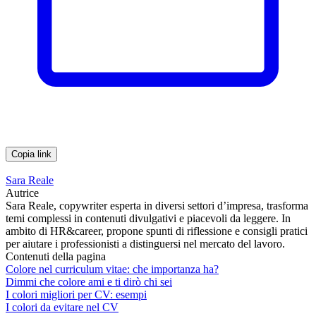
Copia link
Sara Reale
Autrice
Sara Reale, copywriter esperta in diversi settori d’impresa, trasforma
temi complessi in contenuti divulgativi e piacevoli da leggere. In
ambito di HR&career, propone spunti di riflessione e consigli pratici
per aiutare i professionisti a distinguersi nel mercato del lavoro.
Contenuti della pagina
Colore nel curriculum vitae: che importanza ha?
Dimmi che colore ami e ti dirò chi sei
I colori migliori per CV: esempi
I colori da evitare nel CV