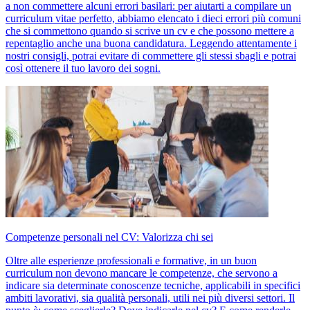
a non commettere alcuni errori basilari: per aiutarti a compilare un
curriculum vitae perfetto, abbiamo elencato i dieci errori più comuni
che si commettono quando si scrive un cv e che possono mettere a
repentaglio anche una buona candidatura. Leggendo attentamente i
nostri consigli, potrai evitare di commettere gli stessi sbagli e potrai
così ottenere il tuo lavoro dei sogni.
Competenze personali nel CV: Valorizza chi sei
Oltre alle esperienze professionali e formative, in un buon
curriculum non devono mancare le competenze, che servono a
indicare sia determinate conoscenze tecniche, applicabili in specifici
ambiti lavorativi, sia qualità personali, utili nei più diversi settori. Il