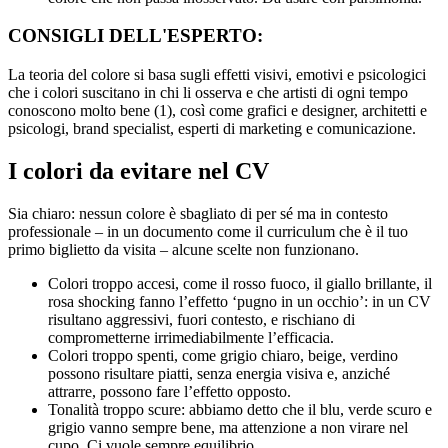
CONSIGLI DELL'ESPERTO:
La teoria del colore si basa sugli effetti visivi, emotivi e psicologici
che i colori suscitano in chi li osserva e che artisti di ogni tempo
conoscono molto bene (1), così come grafici e designer, architetti e
psicologi, brand specialist, esperti di marketing e comunicazione.
I colori da evitare nel CV
Sia chiaro: nessun colore è sbagliato di per sé ma in contesto
professionale – in un documento come il curriculum che è il tuo
primo biglietto da visita – alcune scelte non funzionano.
Colori troppo accesi, come il rosso fuoco, il giallo brillante, il
rosa shocking fanno l’effetto ‘pugno in un occhio’: in un CV
risultano aggressivi, fuori contesto, e rischiano di
comprometterne irrimediabilmente l’efficacia.
Colori troppo spenti, come grigio chiaro, beige, verdino
possono risultare piatti, senza energia visiva e, anziché
attrarre, possono fare l’effetto opposto.
Tonalità troppo scure: abbiamo detto che il blu, verde scuro e
grigio vanno sempre bene, ma attenzione a non virare nel
cupo. Ci vuole sempre equilibrio.