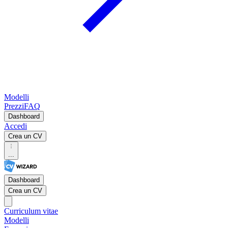
Modelli
Prezzi
FAQ
Dashboard
Accedi
Crea un CV
...
Dashboard
Crea un CV
Curriculum vitae
Modelli