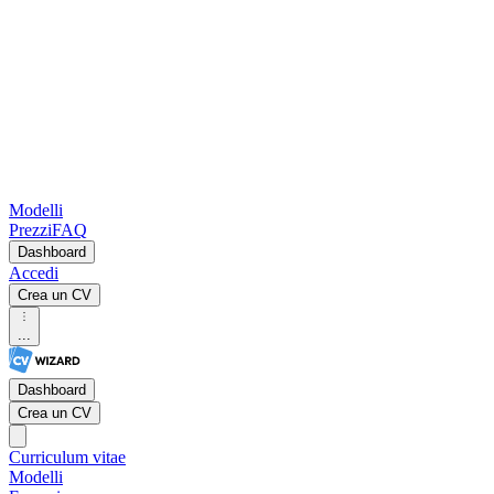
Modelli
Prezzi
FAQ
Dashboard
Accedi
Crea un CV
...
Dashboard
Crea un CV
Curriculum vitae
Modelli