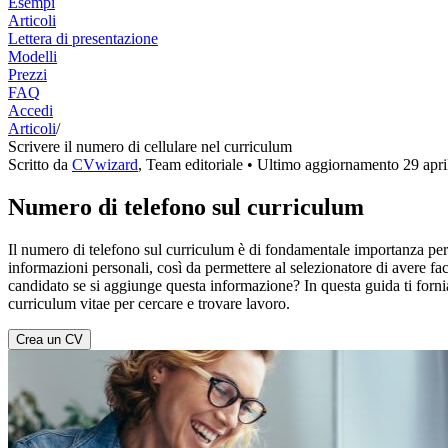
Esempi
Articoli
Lettera di presentazione
Modelli
Prezzi
FAQ
Accedi
Articoli
/
Scrivere il numero di cellulare nel curriculum
Scritto da
CVwizard
,
Team editoriale
• Ultimo aggiornamento
29 apr
Numero di telefono sul curriculum
Il numero di telefono sul curriculum è di fondamentale importanza per 
informazioni personali, così da permettere al selezionatore di avere f
candidato se si aggiunge questa informazione? In questa guida ti forn
curriculum vitae per cercare e trovare lavoro.
Crea un CV