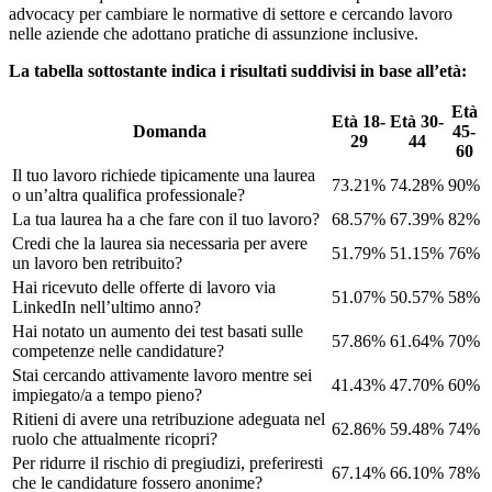
advocacy per cambiare le normative di settore e cercando lavoro
nelle aziende che adottano pratiche di assunzione inclusive.
La tabella sottostante indica i risultati suddivisi in base all’età:
Età
Età 18-
Età 30-
Domanda
45-
29
44
60
Il tuo lavoro richiede tipicamente una laurea
73.21%
74.28%
90%
o un’altra qualifica professionale?
La tua laurea ha a che fare con il tuo lavoro?
68.57%
67.39%
82%
Credi che la laurea sia necessaria per avere
51.79%
51.15%
76%
un lavoro ben retribuito?
Hai ricevuto delle offerte di lavoro via
51.07%
50.57%
58%
LinkedIn nell’ultimo anno?
Hai notato un aumento dei test basati sulle
57.86%
61.64%
70%
competenze nelle candidature?
Stai cercando attivamente lavoro mentre sei
41.43%
47.70%
60%
impiegato/a a tempo pieno?
Ritieni di avere una retribuzione adeguata nel
62.86%
59.48%
74%
ruolo che attualmente ricopri?
Per ridurre il rischio di pregiudizi, preferiresti
67.14%
66.10%
78%
che le candidature fossero anonime?