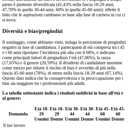
pieno è piuttosto diversificata (41,43% nella fascia 18-29 anni,
47,70% in quella 30-44 anni, 60% in quella 45-60 anni): riflette il
fatto che le aspirazioni cambiano in base alla fase di carriera in cui ci
si trova.
Diversità e bias/pregiudizi
Il sondaggio, come abbiamo visto, indaga la percezione di pregiudizi
negativi in fase di candidatura. I partecipanti di età compresa tra i 45
e i 60 anni riportano l’incidenza più alta con il 68%, e indicano
come principali fattori di pregiudizio l’età (47,06%), la razza
(17,65%) e il genere (20,59%). Il desiderio di candidature anonime
come mezzo per ridurre il rischio di bias è avvertito di più nella
fascia 45-60 anni (78%), di meno nella fascia 18-29 anni (67,14%).
Questo dato indica che la consapevolezza e la preoccupazione per i
bias sia maggiore tra i professionisti più adulti.
La tabella sottostante indica i risultati suddivisi in base all’età e
al genere:
Età 18-
Età 18-
Età 30-
Età 30-
Età 45-
Età 45-
Domanda
29
29
44
44
60
60
Uomini
Donne
Uomini
Donne
Uomini
Donne
Il tuo lavoro