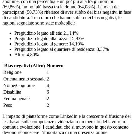
anonime, con una percentuale un po’ più alta tra gli uomini
(69,86%), un po’ più bassa tra le donne (64,08%). La metà dei
partecipanti (50,73%) riferisce di aver subìto dei bias negativi in fase
di candidatura. Tra coloro che hanno subìto dei bias negativi, le
ragioni segnalate sono state molteplici:
Pregiudizio legato all’età: 21,14%
Pregiudizio legato alla razza: 15,93%
Pregiudizio legato al genere: 14,10%
Pregiudizio legato al quartiere di residenza: 3,37%
Altro: 4,80%
Bias negativi (Altro)
Numero
Religione
1
Orientamento sessuale
2
Nome/Cognome
4
Disabilità
6
Fedina penale
2
Peso
2
L'impatto di piattaforme come LinkedIn e la crescente diffusione dei
test basati sulle competenze evidenziano un mercato del lavoro in
continua evoluzione. I candidati che si muovono in questo contesto
devono riconoscere l’importanza di una presenza online