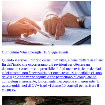
Curriculum Vitae Consigli : 10 Suggerimenti
Quando si scrive il proprio curriculum vitae, è bene mettere in chiaro
fin dall'inizio che occorreranno più revisioni per ottenere un
documento corretto e comprensibile. Infatti mettere insieme dei dati
e dei concetti non è necessario per ottenere un cv appetibile; ci sono
delle regole che vanno seguite e che permettono di compilare un
curriculum interessante, logicamente ineccepibile e interessante. In
questa guida, noi di CVwizard vi diamo 10 consigli per scrivere il
vostro cv.