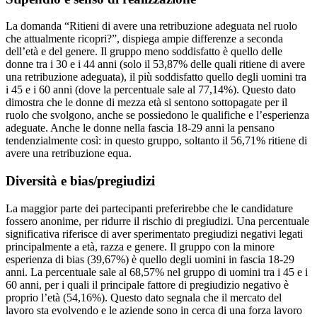
La domanda “Ritieni di avere una retribuzione adeguata nel ruolo
che attualmente ricopri?”, dispiega ampie differenze a seconda
dell’età e del genere. Il gruppo meno soddisfatto è quello delle
donne tra i 30 e i 44 anni (solo il 53,87% delle quali ritiene di avere
una retribuzione adeguata), il più soddisfatto quello degli uomini tra
i 45 e i 60 anni (dove la percentuale sale al 77,14%). Questo dato
dimostra che le donne di mezza età si sentono sottopagate per il
ruolo che svolgono, anche se possiedono le qualifiche e l’esperienza
adeguate. Anche le donne nella fascia 18-29 anni la pensano
tendenzialmente così: in questo gruppo, soltanto il 56,71% ritiene di
avere una retribuzione equa.
Diversità e bias/pregiudizi
La maggior parte dei partecipanti preferirebbe che le candidature
fossero anonime, per ridurre il rischio di pregiudizi. Una percentuale
significativa riferisce di aver sperimentato pregiudizi negativi legati
principalmente a età, razza e genere. Il gruppo con la minore
esperienza di bias (39,67%) è quello degli uomini in fascia 18-29
anni. La percentuale sale al 68,57% nel gruppo di uomini tra i 45 e i
60 anni, per i quali il principale fattore di pregiudizio negativo è
proprio l’età (54,16%). Questo dato segnala che il mercato del
lavoro sta evolvendo e le aziende sono in cerca di una forza lavoro