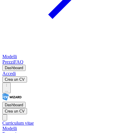
Modelli
Prezzi
FAQ
Dashboard
Accedi
Crea un CV
...
Dashboard
Crea un CV
Curriculum vitae
Modelli