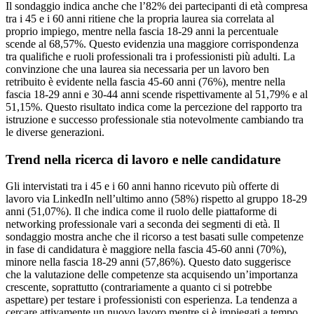
Il sondaggio indica anche che l’82% dei partecipanti di età compresa
tra i 45 e i 60 anni ritiene che la propria laurea sia correlata al
proprio impiego, mentre nella fascia 18-29 anni la percentuale
scende al 68,57%. Questo evidenzia una maggiore corrispondenza
tra qualifiche e ruoli professionali tra i professionisti più adulti. La
convinzione che una laurea sia necessaria per un lavoro ben
retribuito è evidente nella fascia 45-60 anni (76%), mentre nella
fascia 18-29 anni e 30-44 anni scende rispettivamente al 51,79% e al
51,15%. Questo risultato indica come la percezione del rapporto tra
istruzione e successo professionale stia notevolmente cambiando tra
le diverse generazioni.
Trend nella ricerca di lavoro e nelle candidature
Gli intervistati tra i 45 e i 60 anni hanno ricevuto più offerte di
lavoro via LinkedIn nell’ultimo anno (58%) rispetto al gruppo 18-29
anni (51,07%). Il che indica come il ruolo delle piattaforme di
networking professionale vari a seconda dei segmenti di età. Il
sondaggio mostra anche che il ricorso a test basati sulle competenze
in fase di candidatura è maggiore nella fascia 45-60 anni (70%),
minore nella fascia 18-29 anni (57,86%). Questo dato suggerisce
che la valutazione delle competenze sta acquisendo un’importanza
crescente, soprattutto (contrariamente a quanto ci si potrebbe
aspettare) per testare i professionisti con esperienza. La tendenza a
cercare attivamente un nuovo lavoro mentre si è impiegati a tempo