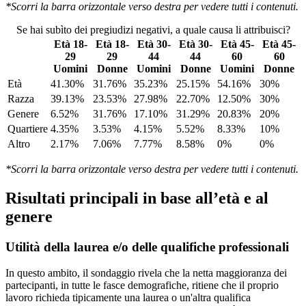
*Scorri la barra orizzontale verso destra per vedere tutti i contenuti.
Se hai subìto dei pregiudizi negativi, a quale causa li attribuisci?
Età 18-
Età 18-
Età 30-
Età 30-
Età 45-
Età 45-
29
29
44
44
60
60
Uomini
Donne
Uomini
Donne
Uomini
Donne
Età
41.30%
31.76%
35.23%
25.15%
54.16%
30%
Razza
39.13%
23.53%
27.98%
22.70%
12.50%
30%
Genere
6.52%
31.76%
17.10%
31.29%
20.83%
20%
Quartiere
4.35%
3.53%
4.15%
5.52%
8.33%
10%
Altro
2.17%
7.06%
7.77%
8.58%
0%
0%
*Scorri la barra orizzontale verso destra per vedere tutti i contenuti.
Risultati principali in base all’età e al
genere
Utilità della laurea e/o delle qualifiche professionali
In questo ambito, il sondaggio rivela che la netta maggioranza dei
partecipanti, in tutte le fasce demografiche, ritiene che il proprio
lavoro richieda tipicamente una laurea o un'altra qualifica