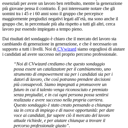
essenziali per avere un lavoro ben retribuito, mentre la generazione
più giovane pensa il contrario. È poi interessante notare che gli
uomini tra i 45 e i 60 anni sono il gruppo che percepisce
maggiormente pregiudizi negativi legati all’età, ma sono anche il
gruppo che, in percentuale più alta rispetto a tutti gli altri, cerca
lavoro pur essendo impiegato a tempo pieno.
Dai risultati del sondaggio è chiaro che il mercato del lavoro sta
cambiando di generazione in generazione, e che è necessario un
supporto a tutti i livelli. Noi di
CVwizard
siamo orgogliosi di aiutare
i candidati ad avere successo nel proprio percorso professionale.
“Noi di CVwizard crediamo che questo sondaggio
possa essere un catalizzatore per il cambiamento, uno
strumento di empowerment sia per i candidati sia per i
datori di lavoro, che così potranno prendere decisioni
più consapevoli. Siamo impegnati a promuovere un
futuro in cui il talento venga riconosciuto e premiato
senza pregiudizi, e in cui ogni persona possa sentirsi
realizzata e avere successo nella propria carriera.
Questo sondaggio è stato creato pensando a chiunque
sia in cerca di impiego e di nuove opportunità: per dare
voce ai candidati, far sapere ciò il mercato del lavoro
attuale richiede, e per aiutare chiunque a trovare il
percorso professionale giusto”.