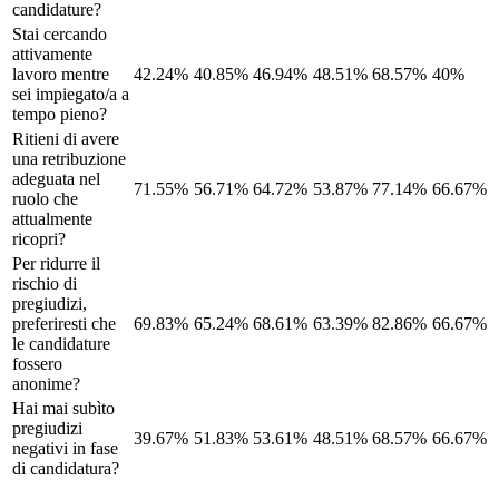
candidature?
Stai cercando
attivamente
lavoro mentre
42.24%
40.85%
46.94%
48.51%
68.57%
40%
sei impiegato/a a
tempo pieno?
Ritieni di avere
una retribuzione
adeguata nel
71.55%
56.71%
64.72%
53.87%
77.14%
66.67%
ruolo che
attualmente
ricopri?
Per ridurre il
rischio di
pregiudizi,
preferiresti che
69.83%
65.24%
68.61%
63.39%
82.86%
66.67%
le candidature
fossero
anonime?
Hai mai subìto
pregiudizi
39.67%
51.83%
53.61%
48.51%
68.57%
66.67%
negativi in fase
di candidatura?