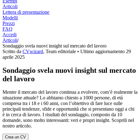
Esempi
Articoli
Lettera di presentazione
Modelli
Prezzi
FAQ
Accedi
Articoli
/
Sondaggio svela nuovi insight sul mercato del lavoro
Scritto da
CVwizard
,
Team editoriale
• Ultimo aggiornamento
29
aprile 2025
Sondaggio svela nuovi insight sul mercato
del lavoro
Mentre il mercato del lavoro continua a evolvere, com’è realmente la
situazione attuale? Lo abbiamo chiesto a 1000 persone, di età
compresa tra i 18 e i 60 anni, con l’obiettivo di fare luce sulle
principali tendenze, sfide e opportunità che si presentano oggi a chi
è in cerca di lavoro. I risultati del sondaggio, composto da 10
domande, sono molto interessanti: veri e propri insight. Scoprili nel
nostro articolo.
Crea un CV