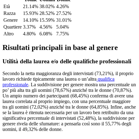
Età
21.14%
38.02%
4.26%
Razza
15.93%
28.52%
27.52%
Genere
14.10%
15.59%
31.01%
Quartiere
3.37%
4.56%
5.04%
Altro
4.80%
6.08%
7.75%
Risultati principali in base al genere
Utilità della laurea e/o delle qualifiche professionali
Secondo la netta maggioranza degli intervistati (73,21%), il proprio
lavoro richiede tipicamente una laurea o un’altra
qualifica
professionale
. La suddivisione per genere mostra una percentuale un
po’ più alta tra gli uomini (78,67%) anziché tra le donne (70,87%).
Un ampio numero dei partecipanti (68,45%) conferma di avere una
laurea correlata al proprio impiego, con una percentuale maggiore
tra gli uomini (72,02%) anziché tra le donne (64,85%). Infine, anche
se la laurea è ritenuta necessaria per un lavoro ben retribuito da una
significativa percentuale di intervistati (52,48%), la suddivisione per
genere rivela delle sfumature: a pensarla così sono il 55,77% degli
uomini, il 49,32% delle donne.