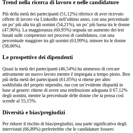
Trend nella ricerca di lavoro e nelle candidature
Più della metà dei partecipanti (51,12%) riferisce di aver ricevuto
offerte di lavoro via LinkedIn nell’ultimo anno, con una percentuale
un po’ più alta tra gli uomini (54,21%), un po’ più bassa tra le donne
(47,96%). La maggioranza (60,95%) segnala un aumento dei test
basati sulle competenze nei processi di candidatura, con una
percentuale maggiore tra gli uomini (63,99%), minore tra le donne
(58,06%).
Le prospettive dei dipendenti
Quasi la metà dei partecipanti (46,54%) ha ammesso di cercare
attivamente un nuovo lavoro mentre è impiegata a tempo pieno. Ben
più della metà dei partecipanti (61,05%) si ritiene per altro
soddisfatta del proprio stipendio, ma con un’evidente disparità in
base al genere: ritiene di avere una retribuzione adeguata il 67,12%
degli uomini, mentre la percentuale delle donne che la pensa così
scende al 55,15%.
Diversità e bias/pregiudizi
Per ridurre il rischio di bias/pregiudizi, una parte significativa degli
intervistati (66,89%) preferirebbe che le candidature fossero