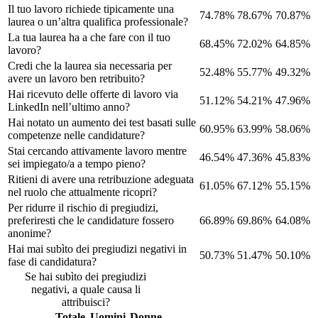
Il tuo lavoro richiede tipicamente una
74.78%
78.67%
70.87%
laurea o un’altra qualifica professionale?
La tua laurea ha a che fare con il tuo
68.45%
72.02%
64.85%
lavoro?
Credi che la laurea sia necessaria per
52.48%
55.77%
49.32%
avere un lavoro ben retribuito?
Hai ricevuto delle offerte di lavoro via
51.12%
54.21%
47.96%
LinkedIn nell’ultimo anno?
Hai notato un aumento dei test basati sulle
60.95%
63.99%
58.06%
competenze nelle candidature?
Stai cercando attivamente lavoro mentre
46.54%
47.36%
45.83%
sei impiegato/a a tempo pieno?
Ritieni di avere una retribuzione adeguata
61.05%
67.12%
55.15%
nel ruolo che attualmente ricopri?
Per ridurre il rischio di pregiudizi,
preferiresti che le candidature fossero
66.89%
69.86%
64.08%
anonime?
Hai mai subìto dei pregiudizi negativi in
50.73%
51.47%
50.10%
fase di candidatura?
Se hai subìto dei pregiudizi
negativi, a quale causa li
attribuisci?
Totale
Uomini
Donne