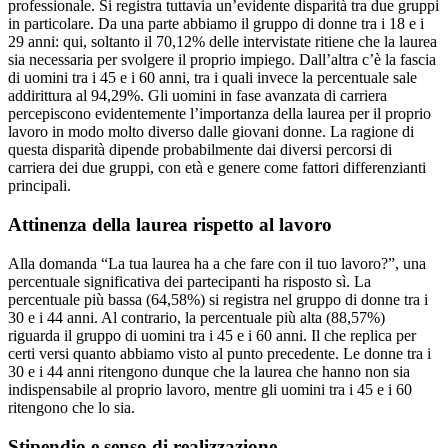
professionale. Si registra tuttavia un’evidente disparità tra due gruppi
in particolare. Da una parte abbiamo il gruppo di donne tra i 18 e i
29 anni: qui, soltanto il 70,12% delle intervistate ritiene che la laurea
sia necessaria per svolgere il proprio impiego. Dall’altra c’è la fascia
di uomini tra i 45 e i 60 anni, tra i quali invece la percentuale sale
addirittura al 94,29%. Gli uomini in fase avanzata di carriera
percepiscono evidentemente l’importanza della laurea per il proprio
lavoro in modo molto diverso dalle giovani donne. La ragione di
questa disparità dipende probabilmente dai diversi percorsi di
carriera dei due gruppi, con età e genere come fattori differenzianti
principali.
Attinenza della laurea rispetto al lavoro
Alla domanda “La tua laurea ha a che fare con il tuo lavoro?”, una
percentuale significativa dei partecipanti ha risposto sì. La
percentuale più bassa (64,58%) si registra nel gruppo di donne tra i
30 e i 44 anni. Al contrario, la percentuale più alta (88,57%)
riguarda il gruppo di uomini tra i 45 e i 60 anni. Il che replica per
certi versi quanto abbiamo visto al punto precedente. Le donne tra i
30 e i 44 anni ritengono dunque che la laurea che hanno non sia
indispensabile al proprio lavoro, mentre gli uomini tra i 45 e i 60
ritengono che lo sia.
Stipendio e senso di realizzazione