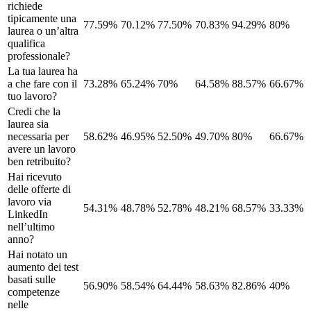
richiede
tipicamente una
77.59%
70.12%
77.50%
70.83%
94.29%
80%
laurea o un’altra
qualifica
professionale?
La tua laurea ha
a che fare con il
73.28%
65.24%
70%
64.58%
88.57%
66.67%
tuo lavoro?
Credi che la
laurea sia
necessaria per
58.62%
46.95%
52.50%
49.70%
80%
66.67%
avere un lavoro
ben retribuito?
Hai ricevuto
delle offerte di
lavoro via
54.31%
48.78%
52.78%
48.21%
68.57%
33.33%
LinkedIn
nell’ultimo
anno?
Hai notato un
aumento dei test
basati sulle
56.90%
58.54%
64.44%
58.63%
82.86%
40%
competenze
nelle