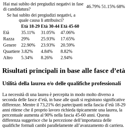
Hai mai subìto dei pregiudizi negativi in fase
46.79%
51.15%
68%
di candidatura?
Se hai subìto dei pregiudizi negativi, a
quale causa li attribuisci?
Età 18-29
Età 30-44
Età 45-60
Età
35.11%
31.05%
47.06%
Razza
29%
25.93%
17.65%
Genere
22.90%
23.93%
20.59%
Quartiere
3.82%
4.84%
8.82%
Altro
5.34%
8.26%
2.94%
Risultati principali in base alle fasce d’età
Utilità della laurea e/o delle qualifiche professionali
La necessità di una laurea è percepita in modo molto diverso a
seconda delle fasce d’età, in base alle quali si registrano significative
differenze. Mentre il 73,21% dei partecipanti nella fascia d’età 18-29
anni ritiene che il proprio lavoro richieda tipicamente una laurea, la
percentuale aumenta al 90% nella fascia 45-60 anni. Questa
differenza suggerisce che la percezione dell’importanza delle
qualifiche formali cambi parallelamente all’avanzamento di carriera.