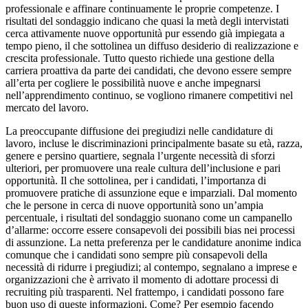
professionale e affinare continuamente le proprie competenze. I
risultati del sondaggio indicano che quasi la metà degli intervistati
cerca attivamente nuove opportunità pur essendo già impiegata a
tempo pieno, il che sottolinea un diffuso desiderio di realizzazione e
crescita professionale. Tutto questo richiede una gestione della
carriera proattiva da parte dei candidati, che devono essere sempre
all’erta per cogliere le possibilità nuove e anche impegnarsi
nell’apprendimento continuo, se vogliono rimanere competitivi nel
mercato del lavoro.
La preoccupante diffusione dei pregiudizi nelle candidature di
lavoro, incluse le discriminazioni principalmente basate su età, razza,
genere e persino quartiere, segnala l’urgente necessità di sforzi
ulteriori, per promuovere una reale cultura dell’inclusione e pari
opportunità. Il che sottolinea, per i candidati, l’importanza di
promuovere pratiche di assunzione eque e imparziali. Dal momento
che le persone in cerca di nuove opportunità sono un’ampia
percentuale, i risultati del sondaggio suonano come un campanello
d’allarme: occorre essere consapevoli dei possibili bias nei processi
di assunzione. La netta preferenza per le candidature anonime indica
comunque che i candidati sono sempre più consapevoli della
necessità di ridurre i pregiudizi; al contempo, segnalano a imprese e
organizzazioni che è arrivato il momento di adottare processi di
recruiting più trasparenti. Nel frattempo, i candidati possono fare
buon uso di queste informazioni. Come? Per esempio facendo