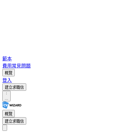
範本
費用
常見問題
概覽
登入
建立求職信
...
概覽
建立求職信