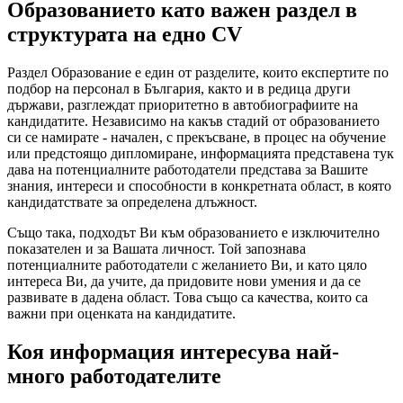
Образованието като важен раздел в
структурата на едно CV
Раздел Образование е един от разделите, които експертите по
подбор на персонал в България, както и в редица други
държави, разглеждат приоритетно в автобиографиите на
кандидатите. Независимо на какъв стадий от образованието
си се намирате - начален, с прекъсване, в процес на обучение
или предстоящо дипломиране, информацията представена тук
дава на потенциалните работодатели представа за Вашите
знания, интереси и способности в конкретната област, в която
кандидатствате за определена длъжност.
Също така, подходът Ви към образованието е изключително
показателен и за Вашата личност. Той запознава
потенциалните работодатели с желанието Ви, и като цяло
интереса Ви, да учите, да придовите нови умения и да се
развивате в дадена област. Това също са качества, които са
важни при оценката на кандидатите.
Коя информация интересува най-
много работодателите