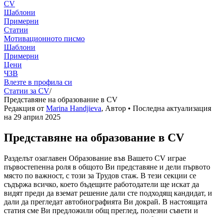
CV
Шаблони
Примерни
Статии
Мотивационното писмо
Шаблони
Примерни
Цени
ЧЗВ
Влезте в профила си
Статии за CV
/
Представяне на образование в CV
Редакция от
Marina Handjieva
,
Автор
• Последна актуализация
на
29 април 2025
Представяне на образование в CV
Разделът озаглавен Образование във Вашето CV играе
първостепенна роля в общото Ви представяне и дели първото
място по важност, с този за Трудов стаж. В тези секции се
съдържа всичко, което бъдещите работодатели ще искат да
видят преди да вземат решение дали сте подходящ кандидат, и
дали да прегледат автобиографията Ви докрай. В настоящата
статия сме Ви предложили общ преглед, полезни съвети и