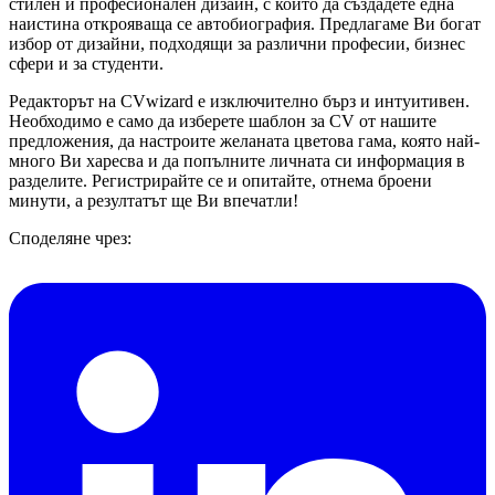
стилен и професионален дизайн, с които да създадете една
наистина открояваща се автобиография. Предлагаме Ви богат
избор от дизайни, подходящи за различни професии, бизнес
сфери и за студенти.
Редакторът на CVwizard е изключително бърз и интуитивен.
Необходимо е само да изберете шаблон за CV от нашите
предложения, да настроите желаната цветова гама, която най-
много Ви харесва и да попълните личната си информация в
разделите. Регистрирайте се и опитайте, отнема броени
минути, а резултатът ще Ви впечатли!
Споделяне чрез: