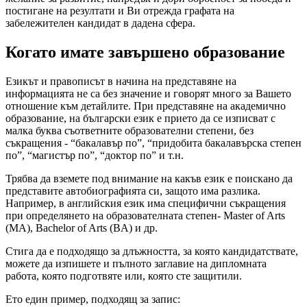
постигане на резултати и Ви отрежда графата на
забележителен кандидат в дадена сфера.
Когато имате завършено образование
Езикът и правописът в начина на представяне на
информацията не са без значение и говорят много за Вашето
отношение към детайлите. При представяне на академично
образование, на български език е прието да се изписват с
малка буква съответните образователни степени, без
съкращения - “бакалавър по”, “придобита бакалавърска степен
по”, “магистър по”, “доктор по” и т.н.
Трябва да вземете под внимание на какъв език е поискано да
представите автобиографията си, защото има разлика.
Например, в английския език има специфични съкращения
при определянето на образователната степен- Master of Arts
(MA), Bachelor of Arts (BA) и др.
Стига да е подходящо за длъжността, за която кандидатствате,
можете да изпишете и пълното заглавие на дипломната
работа, която подготвяте или, която сте защитили.
Eто един пример, подходящ за запис: