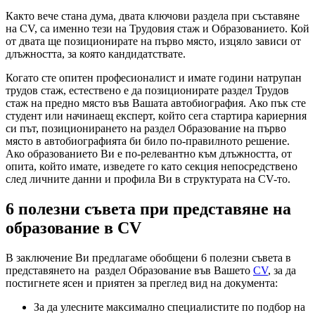
Както вече стана дума, двата ключови раздела при съставяне
на CV, са именно тези на Трудовия стаж и Образованието. Кой
от двата ще позиционирате на първо място, изцяло зависи от
длъжността, за която кандидатствате.
Когато сте опитен професионалист и имате години натрупан
трудов стаж, естествено е да позиционирате раздел Трудов
стаж на предно място във Вашата автобиография. Ако пък сте
студент или начинаещ експерт, който сега стартира кариерния
си път, позиционирането на раздел Образование на първо
място в автобиографията би било по-правилното решение.
Ако образованието Ви е по-релевантно към длъжността, от
опита, който имате, изведете го като секция непосредствено
след личните данни и профила Ви в структурата на CV-то.
6 полезни съвета при представяне на
образование в CV
В заключение Ви предлагаме обобщени 6 полезни съвета в
представянето на раздел Образование във Вашето
CV
, за да
постигнете ясен и приятен за преглед вид на документа:
За да улесните максимално специалистите по подбор на