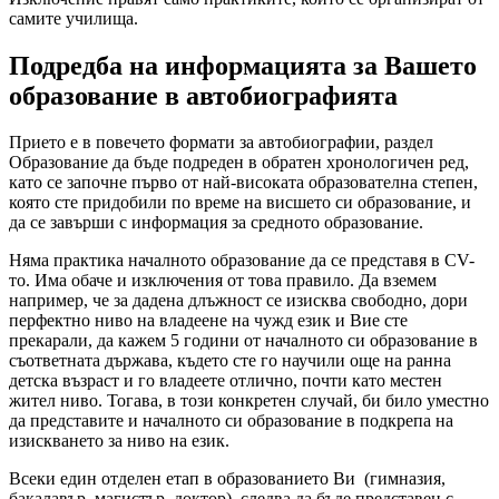
самите училища.
Подредба на информацията за Вашето
образование в автобиографията
Прието е в повечето формати за автобиографии, раздел
Образование да бъде подреден в обратен хронологичен ред,
като се започне първо от най-високата образователна степен,
която сте придобили по време на висшето си образование, и
да се завърши с информация за средното образование.
Няма практика началното образование да се представя в CV-
то. Има обаче и изключения от това правило. Да вземем
например, че за дадена длъжност се изисква свободно, дори
перфектно ниво на владеене на чужд език и Вие сте
прекарали, да кажем 5 години от началното си образование в
съответната държава, където сте го научили още на ранна
детска възраст и го владеете отлично, почти като местен
жител ниво. Тогава, в този конкретен случай, би било уместно
да представите и началното си образование в подкрепа на
изискването за ниво на език.
Всеки един отделен етап в образованието Ви (гимназия,
бакалавър, магистър, доктор), следва да бъде представен с