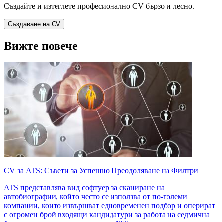
Създайте и изтеглете професионално CV бързо и лесно.
Създаване на CV
Вижте повече
CV за ATS: Съвети за Успешно Преодоляване на Филтри
ATS представлява вид софтуер за сканиране на
автобиографии, който често се използва от по-големи
компании, които извършват едновременен подбор и оперират
с огромен брой входящи кандидатури за работа на седмична