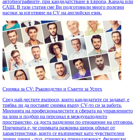
автобиографиите, при кандидатстване в Европа, Канада или
САЩ. В тази статия сме Ви подготовили много полезни
насоки за изготвяне на CV на английски език.
Снимка за CV: Ръководство и Съвети за Успех
Сред най-честите въпроси, които кандидатите си задават, е
трябва ли да поставят снимка върху CV-то си за работа.
Мненията на професионалистите в сферата на управлението
на хора и подбор на персонал в междуналодното
пространство, са доста разделени по отношение на отговора.
Причината е, че снимката разкрива широк обхват от
характеристики, които се възприемат като чувствителни
лични данни - пол, етническа принадлежност, физически