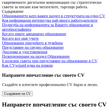
съвременните дигитални комуникации със стратегически
съвети за писане към читателите, търсещи работа.
Съдържание
Образованието като важен раздел в структурата на едно CV
Коя информация интересува най-много работодателите
Подредба на информацията за Вашето образование в
автобиографията
Когато имате завършено образование
Когато все още учите
Образование придобито в чужбина
Представяне на средно образование
Дипломи и удостоверения
Позициониране на раздел Образование
6 полезни съвета при представяне на образование в CV
Как CVwizard идва на помощ
Направете впечатление със своето CV
Създайте и изтеглете професионално CV бързо и лесно.
Създаване на CV
Направете впечатление със своето CV