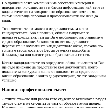
По принцип всяка компания има собствени критерии и
приоритети, но съществува и базова информация, най-вече за
вида и степента на завършеното образование, която всяка
фирма набираща персонал и професионалисти ще иска да
види.
Този момент често зависи и от длъжността, за която
кандидатствате. Ако е позиция, обявена например за
продавач-консултант, там ще Ви е необходимо като минимум
средно образование. За колкото по-висока длъжност в
йерархията на компанията кандидатствате обаче, толкова по-
голяма е вероятността от Вас да се очаква придобита
бакалавърска или магистърска образователна степен.
Когато кандидатствате по определена обява, най-често от Вас
ще бъде изискано да представите към документите, които
подавате за конкурса и копие от дипломите за средно или
висше образование, с които да удостоверите, че сте завършили
успешно.
Нашият професионален съвет:
Летните стажове или работа като студент се включват в раздел
Трудов стаж и не се считат за част от образователни процес.
Изключение правят само практиките, които се организират от