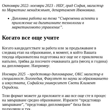
Октомври 2022- ноември 2023 - НБУ, град София, магистър
по Маркетинг мениджмънт, департамент Икономика.
Дипломна работа на тема “Съвременни аспекти и
приложение на дигиталните технологии в
маркетинговото управление”.
Когато все още учите
Когато кандидатствате за работа или за продължаване в
следващ етап на образование, в момент, в който Вашата
текуща образователна подготовка все още не е приключила
напълно, трябва да посочите очакваната дата (месец и година)
на дипломиране. Например:
Ноември 2025 - предстоящо дипломиране, ОКС магистър в
специалност Логопедия,
Факултет по науки за образованието
и изкуствата
, Софийски университет Свети Климент
Охридски.
Този формат можете да приложите и ако все още сте в процес
на завършване средно образование. Изразите “предстоящо
завършване”, “предстоящо дипломиране” биха били
подходящи и тук.