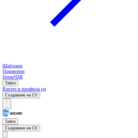
Шаблони
Примерни
Цени
ЧЗВ
Табло
Влезте в профила си
Създаване на CV
...
Табло
Създаване на CV