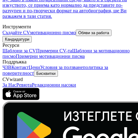
изкуството, се приема като нормално да представите по-
разчупен и по-творчески формат на автобиография, ще Ви
разкажем в тази статия.
Инструменти
Създайте CV
мотивационно писмо
Обяви за работа
Кандидатури
Ресурси
Шаблони за CV
Примерни CV-та
Шаблони за мотивационно
писмо
Примерни мотивационни писма
Поддръжка
ЧЗВ
Контакт
Цени
Условия за ползване
политика за
поверителност
Бисквитки
CVwizard
За Нас
Ревюта
Редакционни насоки