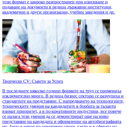
този формат е широко разпространен при изискване и
подаване на документи в редица държавни институции,
академични и други организации, учебни заведения и др.
Творческо CV: Съвети за Успех
В последните няколко години формите на труд се промениха
изключително много. В редица бизнес сектори се разчупиха и
стандартите на представяне. С напредването на технологиите,
техническите умения на кандидатите в борбата за таланти
взимат приоритет, а в по-креативните индустрии, все повече
се налага тези умения да се демонстрират още на ниво
представяне на кандидата и оформление на автобиографията
му. Защо в някои по-креативни среди, както и в сферата на