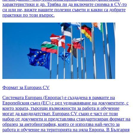
характеристики и др. Трябва ли да включите снимка в CV-то
си или не, вижте нашите полезни съвети и какви са добрите
практики по този въпрос.
Формат за Europass CV
Системата Europass (Европас) е създадена в рамките на
Европейския съюз (ЕС) с цел уеднаквяване на документите, с
които хората, търсещи възможности за работа и обучение
могат да кандидатстват. Europass CV също е част от този
набор от документи и представлява стандартизиран формат на
образец за амтобиография, която се използва най-често за
работа и обучение на територията на цяла Европа. В България