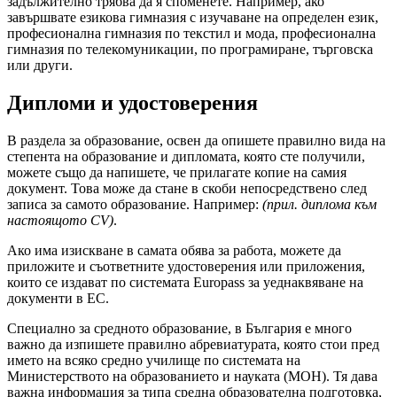
задължително трябва да я споменете. Например, ако
завършвате езикова гимназия с изучаване на определен език,
професионална гимназия по текстил и мода, професионална
гимназия по телекомуникации, по програмиране, търговска
или други.
Дипломи и удостоверения
В раздела за образование, освен да опишете правилно вида на
степента на образование и дипломата, която сте получили,
можете също да напишете, че прилагате копие на самия
документ. Това може да стане в скоби непосредствено след
записа за самото образование. Например:
(прил. диплома към
настоящото CV)
.
Ако има изискване в самата обява за работа, можете да
приложите и съответните удостоверения или приложения,
които се издават по системата Europass за уеднаквяване на
документи в ЕС.
Специално за средното образование, в България е много
важно да изпишете правилно абревиатурата, която стои пред
името на всяко средно училище по системата на
Министерството на образованието и науката (МОН). Тя дава
важна информация за типа средна образователна подготовка,