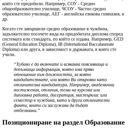
която сте придобили. Например, СОУ - Средно
общообразователно училище, ЧСОУ - Частно средно
образователно училище, АЕГ - английска езикова гимназия, и
др.
Когато сте завършили средно образование в чужбина,
задължително посочете вида на придобитата диплома според
системата или стандарта, по който се издава. Например, GED
(General Education Diploma), IB (International Baccalaureate
Diploma) или друга, в зависимост в държавата, в която сте
учили.
“Хубаво е да включите и всякаква поясняваща и
допълваща информация, която има пряко
отношение към длъжността, за която
кандидатствате, или която Ви откроява като
отличителна кандидатура. Например, академични
постижения, отличия, тема на курсова или
дипломна работа, дисератция, мастърклас или
семестър в чужбина, като и други отличителни
факти, които си заслужава да бъдат
отбелязани.”
Позициониране на раздел Образование