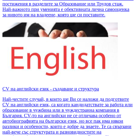
постижения в разделите за Образование или Трудов стаж.
Най-важното при уменията е обективната лична самооценка
за нивото им на владеене, която ще си поставите.
CV на английски език - създаване и структура
Най-честите случай, в които ще Ви се наложи да подготвите
CV на английски език, са когато кандидатствате за работа или
образование в чужбина или в чуждестранна компания в
България. CV-то на английски не се отличава особено от
автобиографията на български език, но все пак има някои
разлики и особености, които е добре да знаете. Те са свързани
най-вече със структурата и разновидностите на