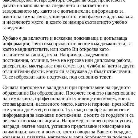
датата на започване на следването и съответно на
завършването му, както и с допълнителна информация за
името на гимназията, университета или факултета, държавата
и населеното място, в които се намира съответното учебно
заведение.
Хубаво е да включите и всякаква поясняваща и допълваща
информация, която има пряко отношение към длъжността, за
която кандидатствате, или която Ви откроява като
отличителна кандидатура. Например, академични
постижения, отличия, тема на курсова или дипломна работа,
дисератция, мастърклас или семестър в чужбина, като и други
отличителни факти, които си заслужава да бъдат отбелязани.
Те се изброяват като подточки, под основния текст.
Същата препоръка е валидна и при представяне на средното
образование Ви образование. Посочете точното наименование
на гимназията, професионалното училище или колеж, които
сте завършили, населеното място, както и периода, през който
сте учили до месец и година. Тук също е добре да включите
информация за всякакви постижения, с които се гордеете и са
релевантни към позицията. Например, отличен среден успех,
награди, златен медал, успешно представяне и класиране на
олимпиади, както и всичко, което говори за Вашето усърдие,
желание за развитие, напредък и дори борбеност за победа и