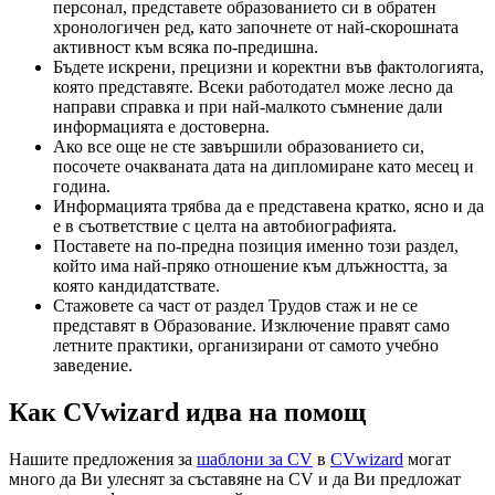
персонал, представете образованието си в обратен
хронологичен ред, като започнете от най-скорошната
активност към всяка по-предишна.
Бъдете искрени, прецизни и коректни във фактологията,
която представяте. Всеки работодател може лесно да
направи справка и при най-малкото съмнение дали
информацията е достоверна.
Ако все още не сте завършили образованието си,
посочете очакваната дата на дипломиране като месец и
година.
Информацията трябва да е представена кратко, ясно и да
е в съответствие с целта на автобиографията.
Поставете на по-предна позиция именно този раздел,
който има най-пряко отношение към длъжността, за
която кандидатствате.
Стажовете са част от раздел Трудов стаж и не се
представят в Образование. Изключение правят само
летните практики, организирани от самото учебно
заведение.
Как CVwizard идва на помощ
Нашите предложения за
шаблони за CV
в
CVwizard
могат
много да Ви улеснят за съставяне на CV и да Ви предложат