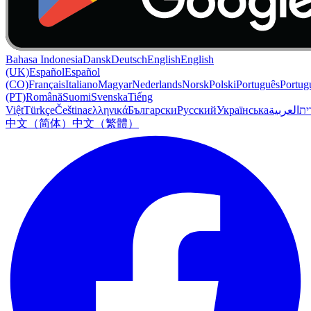
Bahasa Indonesia
Dansk
Deutsch
English
English
(UK)
Español
Español
(CO)
Français
Italiano
Magyar
Nederlands
Norsk
Polski
Português
Portug
(PT)
Română
Suomi
Svenska
Tiếng
Việt
Türkçe
Čeština
ελληνικά
Български
Русский
Українська
العربية
ִית
中文（简体）
中文（繁體）