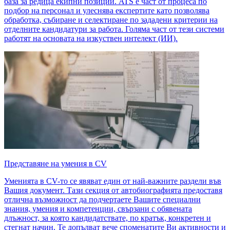
база за редица екипни позиции. ATS е част от процеса по
подбор на персонал и улеснява експертите като позволява
обработка, събиране и селектиране по зададени критерии на
отделните кандидатури за работа. Голяма част от тези системи
работят на основата на изкуствен интелект (ИИ).
Представяне на умения в CV
Уменията в CV-то се явяват един от най-важните раздели във
Вашия документ. Тази секция от автобиографията предоставя
отлична възможност да подчертаете Вашите специални
знания, умения и компетенции, свързани с обявената
длъжност, за която кандидатствате, по кратък, конкретен и
стегнат начин. Те допълват вече споменатите Ви активности и