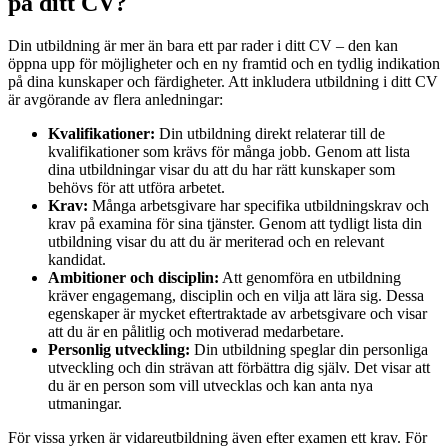
på ditt CV?
Din utbildning är mer än bara ett par rader i ditt CV – den kan
öppna upp för möjligheter och en ny framtid och en tydlig indikation
på dina kunskaper och färdigheter. Att inkludera utbildning i ditt CV
är avgörande av flera anledningar:
Kvalifikationer:
Din utbildning direkt relaterar till de
kvalifikationer som krävs för många jobb. Genom att lista
dina utbildningar visar du att du har rätt kunskaper som
behövs för att utföra arbetet.
Krav:
Många arbetsgivare har specifika utbildningskrav och
krav på examina för sina tjänster. Genom att tydligt lista din
utbildning visar du att du är meriterad och en relevant
kandidat.
Ambitioner och disciplin:
Att genomföra en utbildning
kräver engagemang, disciplin och en vilja att lära sig. Dessa
egenskaper är mycket eftertraktade av arbetsgivare och visar
att du är en pålitlig och motiverad medarbetare.
Personlig utveckling:
Din utbildning speglar din personliga
utveckling och din strävan att förbättra dig själv. Det visar att
du är en person som vill utvecklas och kan anta nya
utmaningar.
För vissa yrken är vidareutbildning även efter examen ett krav. För