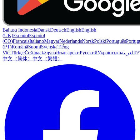
Bahasa Indonesia
Dansk
Deutsch
English
English
(UK)
Español
Español
(CO)
Français
Italiano
Magyar
Nederlands
Norsk
Polski
Português
Portug
(PT)
Română
Suomi
Svenska
Tiếng
Việt
Türkçe
Čeština
ελληνικά
Български
Русский
Українська
العربية
ִית
中文（简体）
中文（繁體）