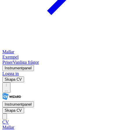
Mallar
Exempel
Priser
Vanliga frågor
Instrumentpanel
Logga in
Skapa CV
...
Instrumentpanel
Skapa CV
CV
Mallar