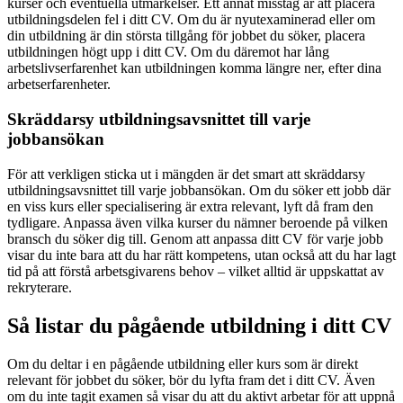
kurser och eventuella utmärkelser. Ett annat misstag är att placera
utbildningsdelen fel i ditt CV. Om du är nyutexaminerad eller om
din utbildning är din största tillgång för jobbet du söker, placera
utbildningen högt upp i ditt CV. Om du däremot har lång
arbetslivserfarenhet kan utbildningen komma längre ner, efter dina
arbetserfarenheter.
Skräddarsy utbildningsavsnittet till varje
jobbansökan
För att verkligen sticka ut i mängden är det smart att skräddarsy
utbildningsavsnittet till varje jobbansökan. Om du söker ett jobb där
en viss kurs eller specialisering är extra relevant, lyft då fram den
tydligare. Anpassa även vilka kurser du nämner beroende på vilken
bransch du söker dig till. Genom att anpassa ditt CV för varje jobb
visar du inte bara att du har rätt kompetens, utan också att du har lagt
tid på att förstå arbetsgivarens behov – vilket alltid är uppskattat av
rekryterare.
Så listar du pågående utbildning i ditt CV
Om du deltar i en pågående utbildning eller kurs som är direkt
relevant för jobbet du söker, bör du lyfta fram det i ditt CV. Även
om du inte tagit examen så visar du att du aktivt arbetar för att uppnå