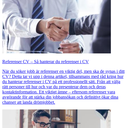
Referenser CV – Så hanterar du referenser i CV
När du söker jobb är referenser en viktig del, men ska de synas i ditt
CV? Detta tar vi upp i denna artikel, tillsammans med råd kring hur
du hanterar referenser i CV på ett professionellt sätt. Från att välja
rätt personer till hur och var du presenterar dem och deras
kontaktinformation. Ett viktigt ämne – eftersom referenser vara
avgörande för att stärka din jobbansökan och definitivt ökar dina
chanser att landa drömjobbet.