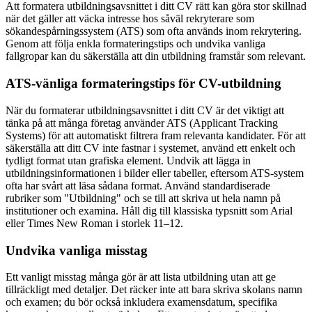
Att formatera utbildningsavsnittet i ditt CV rätt kan göra stor skillnad
när det gäller att väcka intresse hos såväl rekryterare som
sökandespårningssystem (ATS) som ofta används inom rekrytering.
Genom att följa enkla formateringstips och undvika vanliga
fallgropar kan du säkerställa att din utbildning framstår som relevant.
ATS-vänliga formateringstips för CV-utbildning
När du formaterar utbildningsavsnittet i ditt CV är det viktigt att
tänka på att många företag använder ATS (Applicant Tracking
Systems) för att automatiskt filtrera fram relevanta kandidater. För att
säkerställa att ditt CV inte fastnar i systemet, använd ett enkelt och
tydligt format utan grafiska element. Undvik att lägga in
utbildningsinformationen i bilder eller tabeller, eftersom ATS-system
ofta har svårt att läsa sådana format. Använd standardiserade
rubriker som "Utbildning" och se till att skriva ut hela namn på
institutioner och examina. Håll dig till klassiska typsnitt som Arial
eller Times New Roman i storlek 11–12.
Undvika vanliga misstag
Ett vanligt misstag många gör är att lista utbildning utan att ge
tillräckligt med detaljer. Det räcker inte att bara skriva skolans namn
och examen; du bör också inkludera examensdatum, specifika