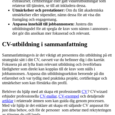
extrakurser, certifieringar eller gått vidareutbildningar som
relaterar till tjänsten, se till att inkludera dessa.
Utmärkelser och prestationer:
Om du fått akademiska
utmärkelser eller stipendier, nämn dessa för att visa din
framgång och engagemang.
Anpassa innehåll till jobbannonsen:
Justera din
utbildningsdel för att spegla de krav som nämns i annonsen –
det gör din ansökan mer fokuserad och relevant.
CV-utbildning i sammanfattning
Sammanfattningsvis är det viktigt att presentera din utbildning på ett
strategiskt sätt i ditt CV, oavsett var du befinner dig i din karriär.
Fokusera på att lyfta fram relevant utbildning och överförbara
färdigheter som direkt kan kopplas till de krav som ställs i
jobbannonsen. Anpassa din utbildningssektion beroende på din
erfarenhet och var tydlig med praktiska projekt, certifieringar och
utmärkelser som kan förstärka din profil.
Behöver du hjälp med att skapa ett professionellt
CV
? CVwizard
erbjuder professionella
CV-mallar
,
CV-exempel
och detaljerade
artiklar
i relaterade ämnen som kan guida dig genom processen.
Med vår hjälp är det enklare att skapa ett säljande CV anpassat för
just dina behov, och för de personer som arbetar med rekryteringen
av tjänsten du vill landa.