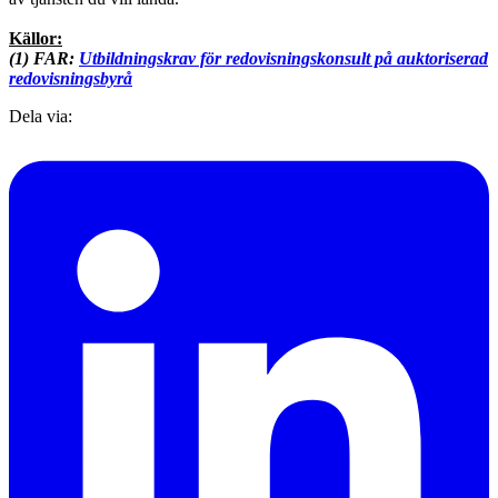
Källor:
(1) FAR:
Utbildningskrav för
redovisningskonsult på auktoriserad
redovisningsbyrå
Dela via: