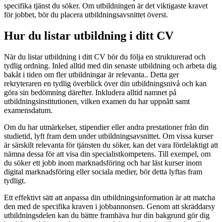
specifika tjänst du söker. Om utbildningen är det viktigaste kravet
för jobbet, bör du placera utbildningsavsnittet överst.
Hur du listar utbildning i ditt CV
När du listar utbildning i ditt CV bör du följa en strukturerad och
tydlig ordning. Inled alltid med din senaste utbildning och arbeta dig
bakåt i tiden om fler utbildningar är relevanta.. Detta ger
rekryteraren en tydlig överblick över din utbildningsnivå och kan
göra sin bedömning därefter. Inkludera alltid namnet på
utbildningsinstitutionen, vilken examen du har uppnått samt
examensdatum.
Om du har utmärkelser, stipendier eller andra prestationer från din
studietid, lyft fram dem under utbildningsavsnittet. Om vissa kurser
är särskilt relevanta för tjänsten du söker, kan det vara fördelaktigt att
nämna dessa för att visa din specialistkompetens. Till exempel, om
du söker ett jobb inom marknadsföring och har läst kurser inom
digital marknadsföring eller sociala medier, bör detta lyftas fram
tydligt.
Ett effektivt sätt att anpassa din utbildningsinformation är att matcha
den med de specifika kraven i jobbannonsen. Genom att skräddarsy
utbildningsdelen kan du bättre framhäva hur din bakgrund gör dig