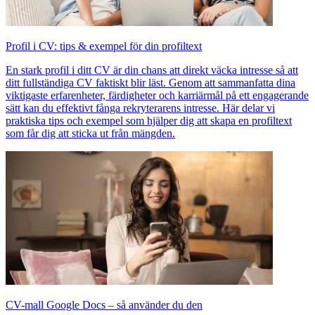
Profil i CV: tips & exempel för din profiltext
En stark profil i ditt CV är din chans att direkt väcka intresse så att
ditt fullständiga CV faktiskt blir läst. Genom att sammanfatta dina
viktigaste erfarenheter, färdigheter och karriärmål på ett engagerande
sätt kan du effektivt fånga rekryterarens intresse. Här delar vi
praktiska tips och exempel som hjälper dig att skapa en profiltext
som får dig att sticka ut från mängden.
CV-mall Google Docs – så använder du den