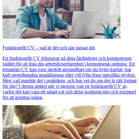
Funktionellt CV – vad är det och när passar det
Ett funktionellt CV fokuserar på dina färdigheter och kompetenser
istället för att lista din arbetslivserfarenhet i kronologisk ordning. Ett
tematiskt CV kan vara särskilt användbart om du byter karriär, har
haft oregelbundna anställningar eller vill lyfta fram specifika styrkor.
Men vad innebär det i praktiken, och hur vet du om det är rätt format
för dig? I denna artikel går vi igenom vad ett funktionellt CV är,
varför det kan vara ett smart val och delar konkreta tips och exempel
för att komma igång.