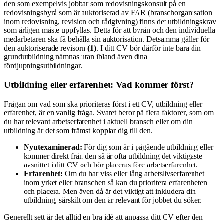
den som exempelvis jobbar som redovisningskonsult på en
redovisningsbyrå som är auktoriserad av FAR (branschorganisation
inom redovisning, revision och rådgivning) finns det utbildningskrav
som årligen måste uppfyllas. Detta för att byrån och den individuella
medarbetaren ska få behålla sin auktorisation. Detsamma gäller för
den auktoriserade revisorn
(1)
. I ditt CV bör därför inte bara din
grundutbildning nämnas utan ibland även dina
fördjupningsutbildningar.
Utbildning eller erfarenhet: Vad kommer först?
Frågan om vad som ska prioriteras först i ett CV, utbildning eller
erfarenhet, är en vanlig fråga. Svaret beror på flera faktorer, som om
du har relevant arbetserfarenhet i aktuell bransch eller om din
utbildning är det som främst kopplar dig till den.
Nyutexaminerad:
För dig som är i pågående utbildning eller
kommer direkt från den så är ofta utbildning det viktigaste
avsnittet i ditt CV och bör placeras före arbetserfarenhet.
Erfarenhet:
Om du har viss eller lång arbetslivserfarenhet
inom yrket eller branschen så kan du prioritera erfarenheten
och placera. Men även då är det viktigt att inkludera din
utbildning, särskilt om den är relevant för jobbet du söker.
Generellt sett är det alltid en bra idé att anpassa ditt CV efter den