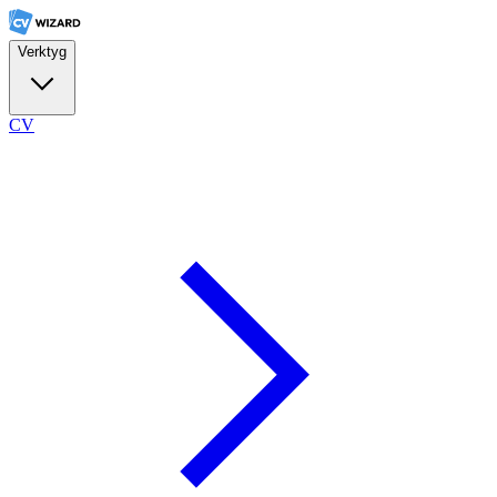
Verktyg
CV