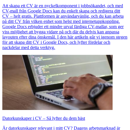
Att skapa ett CV är en nyckelkomponent i jobbsökandet, och med
CV-mall från Google Docs kan du enkelt skapa och redigera ditt
CV – helt gratis. Plattformen är användarvänlig, och du kan arbeta
på ditt CV från vilken enhet som helst med internetuppkoppling.
Google Docs erbjuder ett mindre urval färdiga CV-mallar, som ger
viss möjlighet att bygga vidare på och där du delvis kan anpassa
layouten efter dina önskemål. I den här artikeln går vi igenom stegen
för att skapa ditt CV i Google Docs, och lyfter fördelar och
nackdelar med detta verktyg.
Datorkunskaper i CV – Så lyfter du dem bäst
Är datorkunskaper relevant i mitt CV? Dagens arbetsmarknad är