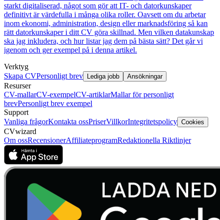
starkt digitaliserad, något som gör att IT- och datorkunskaper
definitivt är värdefulla i många olika roller. Oavsett om du arbetar
inom ekonomi, administration, design eller marknadsföring så kan
rätt datorkunskaper i ditt CV göra skillnad. Men vilken datakunskap
ska jag inkludera, och hur listar jag dem på bästa sätt? Det går vi
igenom och ger exempel på i denna artikel.
Verktyg
Skapa CV
Personligt brev
Lediga jobb
Ansökningar
Resurser
CV-mallar
CV-exempel
CV-artiklar
Mallar för personligt
brev
Personligt brev exempel
Support
Vanliga frågor
Kontakta oss
Priser
Villkor
Integritetspolicy
Cookies
CVwizard
Om oss
Recensioner
Affiliateprogram
Redaktionella Riktlinjer