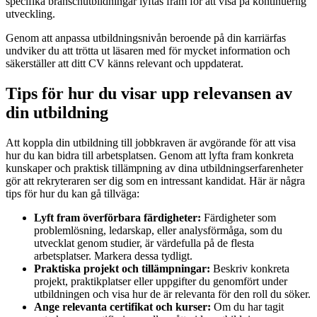
specifika branschutbildningar lyftas fram för att visa på kontinuerlig
utveckling.
Genom att anpassa utbildningsnivån beroende på din karriärfas
undviker du att trötta ut läsaren med för mycket information och
säkerställer att ditt CV känns relevant och uppdaterat.
Tips för hur du visar upp relevansen av
din utbildning
Att koppla din utbildning till jobbkraven är avgörande för att visa
hur du kan bidra till arbetsplatsen. Genom att lyfta fram konkreta
kunskaper och praktisk tillämpning av dina utbildningserfarenheter
gör att rekryteraren ser dig som en intressant kandidat. Här är några
tips för hur du kan gå tillväga:
Lyft fram överförbara färdigheter:
Färdigheter som
problemlösning, ledarskap, eller analysförmåga, som du
utvecklat genom studier, är värdefulla på de flesta
arbetsplatser. Markera dessa tydligt.
Praktiska projekt och tillämpningar:
Beskriv konkreta
projekt, praktikplatser eller uppgifter du genomfört under
utbildningen och visa hur de är relevanta för den roll du söker.
Ange relevanta certifikat och kurser:
Om du har tagit