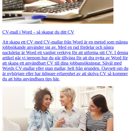
CV-mall i Word – så skapar du ditt CV
Att skapa ett CV med CV-mallar från Word är en metod som många
jobbsökande använder sig av. Med en rad fördelar och några
nackdelar är Word ett vanligt verktyg för att utforma sitt CV. I denna
artikel går vi igenom hur du går tillväga för att dra nytta av Word för
att skapa ett användbart CV till dina jobbansökningar. Såväl med
Words CV-mallar eller utan mallar, helt från grunden. Oavsett om du
är nybörjare eller har tidigare erfarenhet av att skriva CV så kommer
du att hitta användbara tips här.