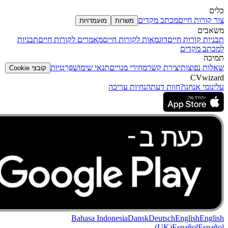
כלים
צור קורות חיים
מכתב מקדים
משרות
מועמדויות
משאבים
תבניות קורות חיים
דוגמאות לקורות חיים
מאמרים לקורות חיים
תבניות
למכתב מקדים
תמיכה
שאלות נפוצות
יצירת קשר
מחירי מנויים
תנאי שימוש
פְּרָטִיוּת
קובצי Cookie
CVwizard
עלינומי אנחנו?
חוות דעת
הנחיות עריכה
Bahasa Indonesia
Dansk
Deutsch
English
English
(UK)
Español
Español