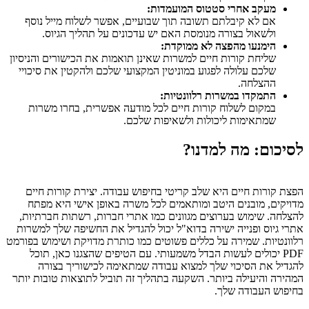
מעקב אחרי סטטוס המועמדות:
אם לא קיבלתם תשובה תוך שבועיים, אפשר לשלוח מייל נוסף
ולשאול בצורה מנומסת האם יש עדכונים על תהליך הגיוס.
הימנעו מהפצה לא ממוקדת:
שליחת קורות חיים למשרות שאינן תואמות את הכישורים והניסיון
שלכם עלולה לפגוע במוניטין המקצועי שלכם ולהקטין את סיכויי
ההצלחה.
התמקדו במשרות רלוונטיות:
במקום לשלוח קורות חיים לכל מודעה אפשרית, בחרו משרות
שמתאימות ליכולות ולשאיפות שלכם.
לסיכום: מה למדנו?
הפצת קורות חיים היא שלב קריטי בחיפוש עבודה. יצירת קורות חיים
מדויקים, מובנים היטב ומותאמים לכל משרה באופן אישי היא מפתח
להצלחה. שימוש בערוצים מגוונים כמו אתרי חברות, רשתות חברתיות,
אתרי גיוס ופנייה ישירה בדוא"ל יכול להגדיל את החשיפה שלך למשרות
רלוונטיות. שמירה על כללים פשוטים כמו כותרת מדויקת ושימוש בפורמט
PDF יכולים לעשות הבדל משמעותי. עם הטיפים שהצגנו כאן, תוכל
להגדיל את הסיכוי שלך למצוא עבודה שמתאימה לכישוריך בצורה
המהירה והיעילה ביותר. השקעה בתהליך זה תוביל לתוצאות טובות יותר
בחיפוש העבודה שלך.