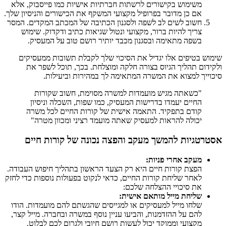
משימוש בקישורים לרשתות חברתיות אישיות כמו פייסבוק, אלא
אם כן מדובר בפרופיל מקצועי המשקף את הכישורים והניסיון שלך.
חשוב לשים לב לשפה ולסגנון הכתיבה של המכתב המקדים. המסר
צריך להיות ברור, מקצועי ונטול שגיאות כתיב ודקדוק. שימוש
בשפה מתאימה ובסגנון מכבד יותיר רושם טוב על המעסיק.
שימוש בטיפים אלו יגדיל את הסיכוי שלך לקבלת תשובות ממעסיקים
ולקידום תהליך הגיוס בצורה חלקה ומוצלחת. בכך, תוכל לשפר את
סיכוייך למצוא את המשרה המתאימה לך במהירות וביעילות.
"כשאתה מגיש מועמדות למשרה מסוימת, חשוב שקורות
החיים יעמדו בדרישות המעסיק, כמו שפות, השכלה וניסיון
קודם בתפקיד. התאמה אישית של קורות החיים לכל משרה
יכולה להראות למעסיק שאתה מועמד רציני ומכוון מטרה"
אסטרטגיות להמשך מעקב והפצה נכונה של קורות חיים
מעקב אחרי פניות:
הפצת קורות חיים היא רק הצעד הראשון בתהליך חיפוש העבודה.
לאחר שליחת קורות החיים, כדאי לנקוט בפעולות נוספות כדי לחזק
את סיכויי ההצלחה שלכם:
שליחת מייל מותאם אישית:
שלחו מייל למעסיקים או למגייסים שהגשתם להם מועמדות. הודו
להם על ההזדמנות, והביעו עניין נוסף במשרה ובחברה. מייל קצר,
מקצועי וממוקד יכול לעשות רושם חיובי ולגרום לכם לבלוט.