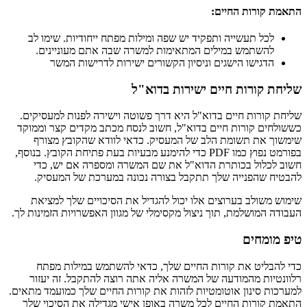
התאמת קורות החיים:
לכל תעשייה ותפקיד יש שפה ומילות מפתח ייחודיות. שימו לב
להשתמש במילים המתאימות למשרה שבה אתם מעוניינים.
הדגישו הישגים וניסיון הקשורים ישירות לדרישות המשר
שליחת קורות חיים ישירות בדוא"ל
שליחת קורות חיים בדוא"ל היא דרך פשוטה וישירה לפנות למעסיקים.
כששולחים קורות חיים בדוא"ל, חשוב לנסח מכתב מקדים קצר וממוקד
שימשוך את תשומת הלב של המעסיק. כדאי לוודא שהקובץ מצורף
בפורמט נפוץ כמו PDF כדי להימנע מבעיות בעת פתיחת הקובץ. בנוסף,
חשוב לכלול בכותרת הדוא"ל את שם המשרה ומספרה אם יש, כדי
להבטיח שהפנייה שלך תתקבל בצורה נכונה במערכת של המעסיק.
שימוש משולב בערוצים אלו יכול להגדיל את הסיכויים שלך למציאת
העבודה המושלמת, תוך ניצול מקסימלי של מגוון האפשרויות הזמינות לך.
טיפ מומחים
כדי להבליט את קורות החיים שלך, כדאי להשתמש במילות מפתח
רלוונטיות מהמודעה של המשרה אליה אתה רוצה להתקבל. זה יעזור
למערכות סינון אוטומטיות לזהות את קורות החיים שלך כמועמד מתאים.
התאמת קורות החיים לכל משרה באופן אישי מגדילה את הסיכוי שלך