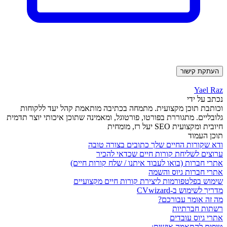
העתקת קישור
Yael Raz
נכתב על ידי
וכותבת תוכן מקצועית. מתמחה בכתיבה מותאמת קהל יעד ללקוחות
גלובליים. מתגוררת בפורטו, פורטוגל, ומאמינה שתוכן איכותי יוצר תדמית
חיובית ומקצועית SEO יעל רז, מומחית
תוכן העמוד
ודא שקורות החיים שלך כתובים בצורה טובה
ערוצים לשליחת קורות חיים שכדאי להכיר
אתרי חברות (בואו לעבוד איתנו / שלח קורות חיים)
אתרי חברות גיוס והשמה
שימוש בפלטפורמות ליצירת קורות חיים מקצועיים
מדריך לשימוש ב-CVwizard
מה זה אומר עבורכם?
רשתות חברתיות
אתרי גיוס עובדים
טיפים להתאמה אישית: