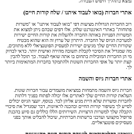
נמצא בתהליך חיפוש העבודה.
אתרי חברות (בואו לעבוד איתנו / שלח קורות חיים)
רוב החברות הגדולות מציעות דפי "בואו לעבוד איתנו" או "משרות
פתוחות" באתרי האינטרנט שלהן. אלו דפים שבהם ניתן למצוא את
המשרות הפנויות באותה החברה ולהעלות את קורות החיים ישירות
למערכת הגיוס של החברה. היתרון של ערוץ זה הוא שהוא מבטיח
שקורות החיים שלך מגיעים ישירות למעסיק הפוטנציאלי ללא מתווכים,
מה שמגדיל את הסיכוי לקבלת תשובה מהירה ואישית יותר. כדאי לבדוק
מי הן החברות המובילות בתחום בו אתה שואף לעבוד. כך תוכל להבין
קצת יותר על אופי החברות השונות ולהתמקד בחברות המתאימות ביותר
לך.
אתרי חברות גיוס והשמה
חברות גיוס והשמה מתמחות במציאת מועמדים עבור חברות שונות.
העלאת קורות החיים שלך לאתרים אלו יכולה לפתוח בפניך דלתות
לחברות ומשרות שלא היית מגיע אליהן לבד. בנוסף, יועצי הגיוס יכולים
לסייע לך בשיפור קורות החיים ובהכנה לראיונות, דבר שמגדיל את סיכויי
הקבלה שלך למשרות הרצויות. השירותים הללו כוללים גם סיוע בהכנת
פרופיל מקצועי ועדכני ברשתות חברתיות, שיכול להבליט אותך בפני
מעסיקים פוטנציאליים.