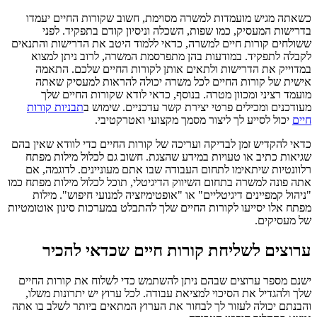
כשאתה מגיש מועמדות למשרה מסוימת, חשוב שקורות החיים יעמדו
בדרישות המעסיק, כמו שפות, השכלה וניסיון קודם בתפקיד. לפני
ששולחים קורות חיים למשרה, כדאי ללמוד היטב את הדרישות והתנאים
לקבלה לתפקיד. במודעות בהן מתפרסמת המשרה, לרוב ניתן למצוא
במדוייק את הדרישות ולתאים אותן לקורות החיים שלכם. התאמה
אישית של קורות החיים לכל משרה יכולה להראות למעסיק שאתה
מועמד רציני ומכוון מטרה. בנוסף, כדאי לודא שקורות החיים שלך
מעודכנים ומכילים פרטי יצירת קשר עדכניים. שימוש ב
תבניות קורות
חיים
יכול לסייע לך ליצור מסמך מקצועי ואטרקטיבי.
כדאי להקדיש זמן לבדיקה ועריכה של קורות החיים כדי לוודא שאין בהם
שגיאות כתיב או טעויות במידע שהצגת. חשוב גם לכלול מילות מפתח
רלוונטיות שיתאימו לתחום העבודה שבו אתם מעוניינים. לדוגמה, אם
אתה פונה למשרה בתחום השיווק הדיגיטלי, תוכל לכלול מילות מפתח כמו
"ניהול קמפיינים דיגיטליים" או "אופטימיזציה למנועי חיפוש". מילות
מפתח אלו יסייעו לקורות החיים שלך להתבלט במערכות סינון אוטומטיות
של מעסיקים.
ערוצים לשליחת קורות חיים שכדאי להכיר
ישנם מספר ערוצים שבהם ניתן להשתמש כדי לשלוח את קורות החיים
שלך ולהגדיל את הסיכוי למציאת עבודה. לכל ערוץ יש יתרונות משלו,
והבנתם יכולה לעזור לך לבחור את הערוץ המתאים ביותר לשלב בו אתה