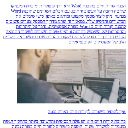
הכנת קורות חיים בתוכנת Word היא דרך פופולרית ומוכרת המעניקה
שליטה רחבה על העיצוב והתוכן. עם הכלים המגוונים שתוכנת Word
מציעה, ניתן ליצור מסמך מקצועי ומותאם באופן אישי שיבליט את
הכישורים והניסיון שלך. במאמר זה יצרנו מדריך המספק צעדים פשוטים
להכנת קורות חיים ב-Word בצורה אפקטיבית. נדבר על היתרונות
והחסרונות של השימוש בתוכנה זו ונציע טיפים חשובים לשיפור התוצאה
הסופית. בדרך זו, תוכלו להבטיח שקורות החיים שלכם ימשכו את תשומת
הלב של המעסיקים הפוטנציאליים.
איך להוסיף כישורים לקורות חיים בצורה נכונה
כתיבת קורות חיים היא הפעולה הבסיסית והחשובה ביותר בתהליך הגשת
מועמדות למשרות שונות. הוספת כישורים לקורות חיים בצורה נכונה