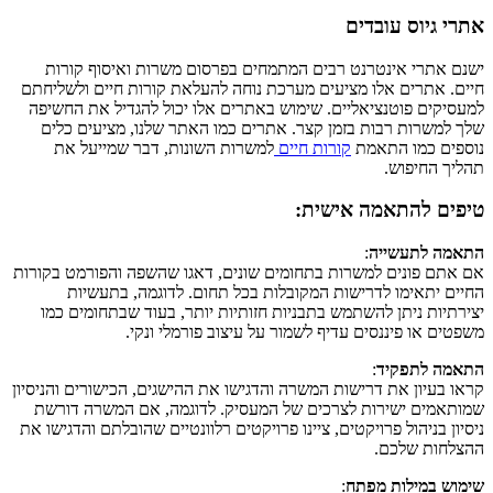
אתרי גיוס עובדים
ישנם אתרי אינטרנט רבים המתמחים בפרסום משרות ואיסוף קורות
חיים. אתרים אלו מציעים מערכת נוחה להעלאת קורות חיים ולשליחתם
למעסיקים פוטנציאליים. שימוש באתרים אלו יכול להגדיל את החשיפה
שלך למשרות רבות בזמן קצר. אתרים כמו האתר שלנו, מציעים כלים
נוספים כמו התאמת
קורות חיים
למשרות השונות, דבר שמייעל את
תהליך החיפוש.
טיפים להתאמה אישית:
התאמה לתעשייה
:
אם אתם פונים למשרות בתחומים שונים, דאגו שהשפה והפורמט בקורות
החיים יתאימו לדרישות המקובלות בכל תחום. לדוגמה, בתעשיות
יצירתיות ניתן להשתמש בתבניות חזותיות יותר, בעוד שבתחומים כמו
משפטים או פיננסים עדיף לשמור על עיצוב פורמלי ונקי.
התאמה לתפקיד
:
קראו בעיון את דרישות המשרה והדגישו את ההישגים, הכישורים והניסיון
שמותאמים ישירות לצרכים של המעסיק. לדוגמה, אם המשרה דורשת
ניסיון בניהול פרויקטים, ציינו פרויקטים רלוונטיים שהובלתם והדגישו את
ההצלחות שלכם.
שימוש במילות מפתח
: