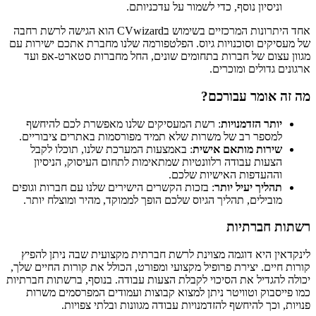
וניסיון נוסף, כדי לשמור על עדכניותם.
אחד היתרונות המרכזיים בשימוש בCVwizard הוא הגישה לרשת רחבה
של מעסיקים וסוכנויות גיוס. הפלטפורמה שלנו מחברת אתכם ישירות עם
מגוון עצום של חברות בתחומים שונים, החל מחברות סטארט-אפ ועד
ארגונים גדולים ומוכרים.
מה זה אומר עבורכם?
יותר הזדמנויות
: רשת המעסיקים שלנו מאפשרת לכם להיחשף
למספר רב של משרות שלא תמיד מפורסמות באתרים ציבוריים.
שירות מותאם אישית
: באמצעות המערכת שלנו, תוכלו לקבל
הצעות עבודה רלוונטיות שמתאימות לתחום העיסוק, הניסיון
וההעדפות האישיות שלכם.
תהליך יעיל יותר
: בזכות הקשרים הישירים שלנו עם חברות וגופים
מובילים, תהליך הגיוס שלכם הופך לממוקד, מהיר ומוצלח יותר.
רשתות חברתיות
לינקדאין היא דוגמה מצוינת לרשת חברתית מקצועית שבה ניתן להפיץ
קורות חיים. יצירת פרופיל מקצועי ומפורט, הכולל את קורות החיים שלך,
יכולה להגדיל את הסיכוי לקבלת הצעות עבודה. בנוסף, ברשתות חברתיות
כמו פייסבוק וטוויטר ניתן למצוא קבוצות ועמודים המפרסמים משרות
פנויות, וכך להיחשף להזדמנויות עבודה מגוונות ובלתי צפויות.