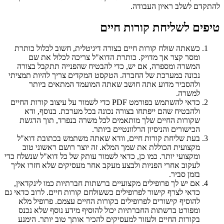
להתקדם לשלב ראיון העבודה.
טיפים לשליחת קורות חיים
כשאתה שולח קורות חיים בצורה דיגיטלית, חשוב לכלול כותרת
ומסר קצר אך מדויק. כותרת הדוא"ל צריכה לכלול את שם
המשרה ומספרה, אם יש, כדי להבטיח שהפנייה תתקבל בצורה
נכונה במערכת של החברה. הטקסט המקדים צריך להיות תמציתי
ולהסביר מדוע אתה חושב שאתה המועמד המתאים ביותר
למשרה.
כדאי להשתמש בפורמט PDF כדי לשמור על עיצוב קורות החיים
ולהבטיח שהם ייפתחו בצורה נכונה בכל מערכת. בנוסף, ודא
שקורות החיים שלך מותאמים לכל משרה בנפרד, תוך הדגשת
הכישורים והניסיון הרלוונטיים ביותר.
בעת שליחת קורות חיים, וודא שאתה משתמש בכתובת דוא"ל
מקצועית הכוללת את שמך המלא. זה יוצר רושם ראשוני טוב
ומקצועי יותר. כמו כן, כדאי לשמור עותק של כל דוא"ל שנשלח כדי
לעקוב אחרי הפניות ולבצע מעקב אחר מעסיקים שלא חזרו אליך
בזמן סביר.
אם יש לך פרופילים מקצועיים ברשתות חברתיות כמו לינקדאין,
כדאי לצרף קישור לפרופילים כששולחם קורות חיים. לרוב כדאי גם
להוסיף קישורים לפרופילים בקורות החיים עצמם. פרופיל מלא
ומפורט ברשתות החברתיות יכול להוסיף מידע נוסף שלא נכנס
בקורות החיים ולעזור למעסיקים להכיר אותך טוב יותר. הימנע