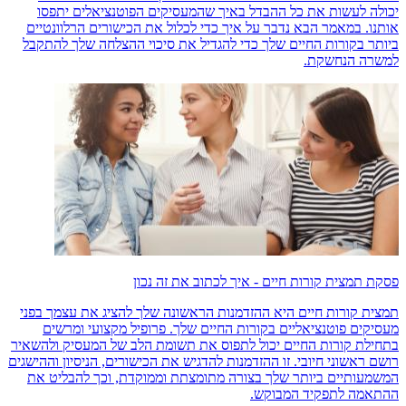
יכולה לעשות את כל ההבדל באיך שהמעסיקים הפוטנציאלים יתפסו
אותנו. במאמר הבא נדבר על איך כדי לכלול את הכישורים הרלוונטיים
ביותר בקורות החיים שלך כדי להגדיל את סיכוי ההצלחה שלך להתקבל
למשרה הנחשקת.
פסקת תמצית קורות חיים - איך לכתוב את זה נכון
תמצית קורות חיים היא ההזדמנות הראשונה שלך להציג את עצמך בפני
מעסיקים פוטנציאליים בקורות החיים שלך. פרופיל מקצועי ומרשים
בתחילת קורות החיים יכול לתפוס את תשומת הלב של המעסיק ולהשאיר
רושם ראשוני חיובי. זו ההזדמנות להדגיש את הכישורים, הניסיון וההישגים
המשמעותיים ביותר שלך בצורה מתומצתת וממוקדת, וכך להבליט את
ההתאמה לתפקיד המבוקש.