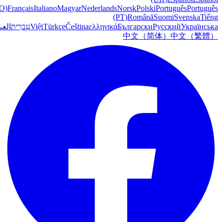
O)
Français
Italiano
Magyar
Nederlands
Norsk
Polski
Português
Português
(PT)
Română
Suomi
Svenska
Tiếng
Українська
Русский
Български
ελληνικά
Čeština
Türkçe
Việt
עִברִית
العر
中文（简体）
中文（繁體）