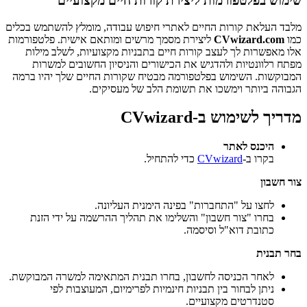
שימוש בפלטפורמות ליצירת קורות חיים מקצועיים
מלבד העלאת קורות החיים לאתרי חיפוש עבודה, מומלץ להשתמש בכלים
כמו
CVwizard.com
ליצירת מסמך מרשים ומותאם אישית. פלטפורמות
אלו מאפשרות לך לעצב קורות חיים בתבניות מקצועיות, לשלב מילות
מפתח רלוונטיות ולהדגיש את הכישורים והניסיון החשובים למשרות
המבוקשות. השימוש בפלטפורמה מבטיח שקורות החיים שלך יהיו ברמה
הגבוהה ביותר וימשכו את תשומת הלב של מעסיקים.
מדריך לשימוש ב-CVwizard
היכנס לאתר
בקרו ב-
CVwizard
כדי להתחיל.
צור חשבון
לחצו על "התחברות" בפינה הימנית העליונה.
בחרו "צור חשבון" והשלימו את תהליך ההרשמה על ידי הזנת
כתובת דוא"ל וסיסמה.
בחר תבנית
לאחר הכניסה לחשבון, בחרו תבנית המתאימה למשרה המבוקשת.
ניתן לבחור בין תבניות חינמיות לפרימיום, המעוצבות לפי
סטנדרטים מקצועיים.