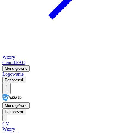
Wzory
Cennik
FAQ
Menu główne
Logowanie
Rozpocznij
...
Menu główne
Rozpocznij
CV
Wzory