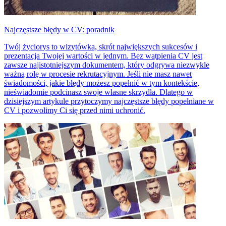
Najczęstsze błędy w CV: poradnik
Twój życiorys to wizytówka, skrót największych sukcesów i
prezentacja Twojej wartości w jednym. Bez wątpienia CV jest
zawsze najistotniejszym dokumentem, który odgrywa niezwykle
ważną rolę w procesie rekrutacyjnym. Jeśli nie masz nawet
świadomości, jakie błędy możesz popełnić w tym kontekście,
nieświadomie podcinasz swoje własne skrzydła. Dlatego w
dzisiejszym artykule przytoczymy najczęstsze błędy popełniane w
CV i pozwolimy Ci się przed nimi uchronić.