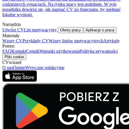
codziennych sytuacjach. Na rynku pracy jest podobnie. W tym
poradniku dowiesz się, jak napisać CV po francusku, by spełniać
lokalne wymogi.
Narzędzia
Utwórz CV
List motywacyjny
Oferty pracy
Aplikacje o pracę
Materiały
Wzory CV
Przykłady CV
Wzory listów motywacyjnych
Artykuły
Pomoc
FAQ
Kontakt
Cennik
Warunki użytkowania
Polityka prywatności
Pliki cookie
CVwizard
O nas
Opinie
Wytyczne redakcyjne