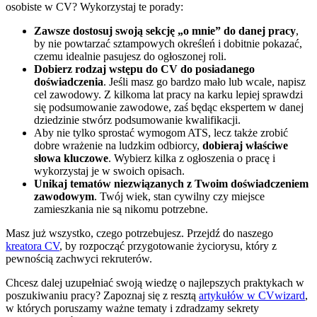
osobiste w CV? Wykorzystaj te porady:
Zawsze dostosuj swoją sekcję „o mnie” do danej pracy
,
by nie powtarzać sztampowych określeń i dobitnie pokazać,
czemu idealnie pasujesz do ogłoszonej roli.
Dobierz rodzaj wstępu do CV do posiadanego
doświadczenia
. Jeśli masz go bardzo mało lub wcale, napisz
cel zawodowy. Z kilkoma lat pracy na karku lepiej sprawdzi
się podsumowanie zawodowe, zaś będąc ekspertem w danej
dziedzinie stwórz podsumowanie kwalifikacji.
Aby nie tylko sprostać wymogom ATS, lecz także zrobić
dobre wrażenie na ludzkim odbiorcy,
dobieraj właściwe
słowa kluczowe
. Wybierz kilka z ogłoszenia o pracę i
wykorzystaj je w swoich opisach.
Unikaj tematów niezwiązanych z Twoim doświadczeniem
zawodowym
. Twój wiek, stan cywilny czy miejsce
zamieszkania nie są nikomu potrzebne.
Masz już wszystko, czego potrzebujesz. Przejdź do naszego
kreatora CV
, by rozpocząć przygotowanie życiorysu, który z
pewnością zachwyci rekruterów.
Chcesz dalej uzupełniać swoją wiedzę o najlepszych praktykach w
poszukiwaniu pracy? Zapoznaj się z resztą
artykułów w CVwizard
,
w których poruszamy ważne tematy i zdradzamy sekrety