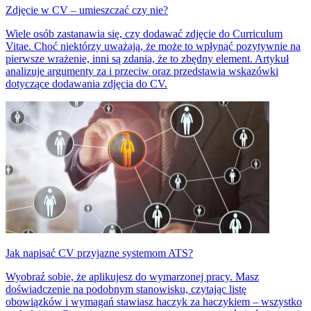
Zdjęcie w CV – umieszczać czy nie?
Wiele osób zastanawia się, czy dodawać zdjęcie do Curriculum
Vitae. Choć niektórzy uważają, że może to wpłynąć pozytywnie na
pierwsze wrażenie, inni są zdania, że to zbędny element. Artykuł
analizuje argumenty za i przeciw oraz przedstawia wskazówki
dotyczące dodawania zdjęcia do CV.
Jak napisać CV przyjazne systemom ATS?
Wyobraź sobie, że aplikujesz do wymarzonej pracy. Masz
doświadczenie na podobnym stanowisku, czytając listę
obowiązków i wymagań stawiasz haczyk za haczykiem – wszystko