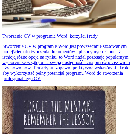
Tworzenie CV w programie Word: korzyści i rady
Stworzenie CV w programie Word jest powszechnie stosowanym
podejściem do tworzenia dokumentów aplikacyjnych. Chociaż
istnieją różne opcje na rynku, to Word nadal pozostaje popularnym
wyborem ze względu na swoją dostępność i znajomość przez wielu
użytkowników. Ten artykuł zapewni praktyczne wskazówki i kroki,
aby wykorzystać pełny potencjał programu Word do stworzenia
profesjonalnego CV.