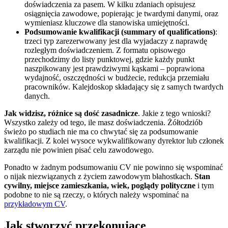
doświadczenia za pasem. W kilku zdaniach opisujesz
osiągnięcia zawodowe, popierając je twardymi danymi, oraz
wymieniasz kluczowe dla stanowiska umiejętności.
Podsumowanie kwalifikacji (summary of qualifications)
:
trzeci typ zarezerwowany jest dla wyjadaczy z naprawdę
rozległym doświadczeniem. Z formatu opisowego
przechodzimy do listy punktowej, gdzie każdy punkt
naszpikowany jest prawdziwymi kąskami – poprawiona
wydajność, oszczędności w budżecie, redukcja przemiału
pracowników. Kalejdoskop składający się z samych twardych
danych.
Jak widzisz, różnice są dość zasadnicze
. Jakie z tego wnioski?
Wszystko zależy od tego, ile masz doświadczenia. Żółtodziób
świeżo po studiach nie ma co chwytać się za podsumowanie
kwalifikacji. Z kolei wysoce wykwalifikowany dyrektor lub członek
zarządu nie powinien pisać celu zawodowego.
Ponadto w żadnym podsumowaniu CV nie powinno się wspominać
o nijak niezwiązanych z życiem zawodowym błahostkach.
Stan
cywilny, miejsce zamieszkania, wiek, poglądy
polityczne
i tym
podobne to nie są rzeczy, o których należy wspominać na
przykładowym CV
.
Jak stworzyć przekonujące