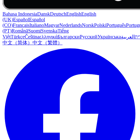
Bahasa Indonesia
Dansk
Deutsch
English
English
(UK)
Español
Español
(CO)
Français
Italiano
Magyar
Nederlands
Norsk
Polski
Português
Portug
(PT)
Română
Suomi
Svenska
Tiếng
Việt
Türkçe
Čeština
ελληνικά
Български
Русский
Українська
العربية
ִית
中文（简体）
中文（繁體）