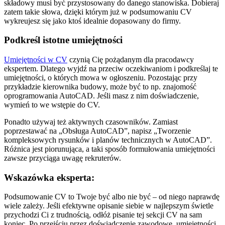
składowy musi być przystosowany do danego stanowiska. Dobieraj
zatem takie słowa, dzięki którym już w podsumowaniu CV
wykreujesz się jako ktoś idealnie dopasowany do firmy.
Podkreśl istotne umiejętności
Umiejętności w CV
czynią Cię pożądanym dla pracodawcy
ekspertem. Dlatego wyjdź na przeciw oczekiwaniom i podkreślaj te
umiejętności, o których mowa w ogłoszeniu. Pozostając przy
przykładzie kierownika budowy, może być to np. znajomość
oprogramowania AutoCAD. Jeśli masz z nim doświadczenie,
wymień to we wstępie do CV.
Ponadto używaj też aktywnych czasowników. Zamiast
poprzestawać na „Obsługa AutoCAD”, napisz „Tworzenie
kompleksowych rysunków i planów technicznych w AutoCAD”.
Różnica jest piorunująca, a taki sposób formułowania umiejętności
zawsze przyciąga uwagę rekruterów.
Wskazówka eksperta:
Podsumowanie CV to Twoje być albo nie być – od niego naprawdę
wiele zależy. Jeśli efektywne opisanie siebie w najlepszym świetle
przychodzi Ci z trudnością, odłóż pisanie tej sekcji CV na sam
koniec. Po przejściu przez doświadczenie zawodowe, umiejętności,