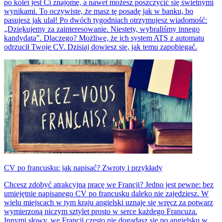
po kolei jest Ci znajome, a nawet możesz poszczycić się świetnymi
wynikami. To oczywiste, że masz tę posadę jak w banku, bo
pasujesz jak ulał! Po dwóch tygodniach otrzymujesz wiadomość:
„Dziękujemy za zainteresowanie. Niestety, wybraliśmy innego
kandydata”. Dlaczego? Możliwe, że ich system ATS z automatu
odrzucił Twoje CV. Dzisiaj dowiesz się, jak temu zapobiegać.
CV po francusku: jak napisać? Zwroty i przykłady
Chcesz zdobyć atrakcyjną pracę we Francji? Jedno jest pewne: bez
umiejętnie napisanego CV po francusku daleko nie zajedziesz. W
wielu miejscach w tym kraju angielski uznaje się wręcz za potwarz
wymierzoną niczym sztylet prosto w serce każdego Francuza.
Innymi słowy, we Francji często nie dogadasz się po angielsku w