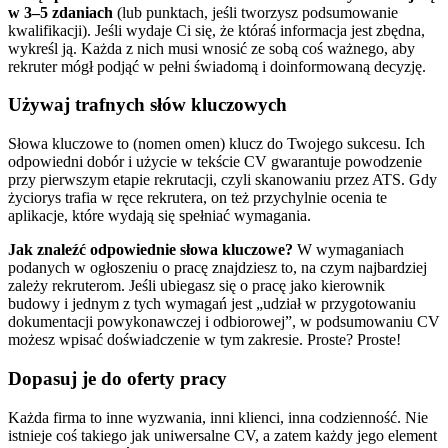
w 3–5 zdaniach
(lub punktach, jeśli tworzysz podsumowanie
kwalifikacji). Jeśli wydaje Ci się, że któraś informacja jest zbędna,
wykreśl ją. Każda z nich musi wnosić ze sobą coś ważnego, aby
rekruter mógł podjąć w pełni świadomą i doinformowaną decyzję.
Używaj trafnych słów kluczowych
Słowa kluczowe to (nomen omen) klucz do Twojego sukcesu. Ich
odpowiedni dobór i użycie w tekście CV gwarantuje powodzenie
przy pierwszym etapie rekrutacji, czyli skanowaniu przez ATS. Gdy
życiorys trafia w ręce rekrutera, on też przychylnie ocenia te
aplikacje, które wydają się spełniać wymagania.
Jak znaleźć odpowiednie słowa kluczowe?
W wymaganiach
podanych w ogłoszeniu o pracę znajdziesz
to, na czym najbardziej
zależy rekruterom. Jeśli ubiegasz się o pracę jako kierownik
budowy i jednym z tych wymagań jest „udział w przygotowaniu
dokumentacji powykonawczej i odbiorowej”, w podsumowaniu CV
możesz wpisać doświadczenie w tym zakresie. Proste? Proste!
Dopasuj je do oferty pracy
Każda firma to inne wyzwania, inni klienci, inna codzienność. Nie
istnieje coś takiego jak uniwersalne CV, a zatem każdy jego element