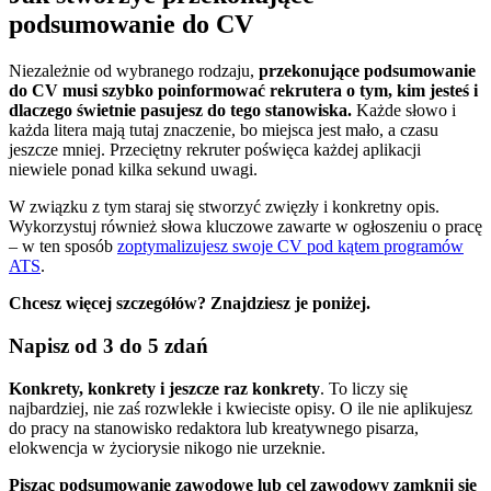
podsumowanie do CV
Niezależnie od wybranego rodzaju,
przekonujące podsumowanie
do CV musi szybko poinformować rekrutera o tym, kim jesteś i
dlaczego świetnie pasujesz do tego stanowiska.
Każde słowo i
każda litera mają tutaj znaczenie, bo miejsca jest mało, a czasu
jeszcze mniej. Przeciętny rekruter poświęca każdej aplikacji
niewiele ponad kilka sekund uwagi.
W związku z tym staraj się stworzyć zwięzły i konkretny opis.
Wykorzystuj również słowa kluczowe zawarte w ogłoszeniu o pracę
– w ten sposób
zoptymalizujesz swoje CV pod kątem programów
ATS
.
Chcesz więcej szczegółów? Znajdziesz je poniżej.
Napisz od 3 do 5 zdań
Konkrety, konkrety i jeszcze raz konkrety
. To liczy się
najbardziej, nie zaś rozwlekłe i kwieciste opisy. O ile nie aplikujesz
do pracy na stanowisko redaktora lub kreatywnego pisarza,
elokwencja w życiorysie nikogo nie urzeknie.
Pisząc podsumowanie zawodowe lub cel zawodowy zamknij się