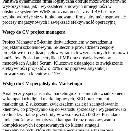
Państwa dynamiczna firma logistyczna oferuje możliwość zarówno
wykorzystania, jak i wykształcenia nowych umiejętności w
obsłudze systemów WMS oraz znajomości zasad BHP. Chcę
szybko wdrożyć się w funkcjonowanie firmy, aby móc usprawniać
procesy magazynowych i zwiększać efektywność operacyjną.
Wstęp do CV project managera
Project Manager z 5-letnim doświadczeniem w zarządzaniu
projektami szkoleniowymi. Skutecznie prowadziłem zespoły
projektowe do realizacji celów w ramach wyznaczonych terminów i
budżetów. Posiadam certyfikat PMP oraz doświadczenie w
metodykach Agile i Scrum. Kluczowe osiągnięcia to zwiększenie
efektywności projektów o 20% oraz poprawa satysfakcji
prowadzonych klientów o 15%.
Wstęp do CV specjalisty ds. Marketingu
Analityczny specjalista ds. marketingu z 5-letnim doświadczeniem
w kampaniach digital marketingowych, SEO oraz content
marketingu. Z sukcesami zwiększałem zasięg i zaangażowanie
klientów, co przyczyniło się do wzrostu sprzedaży i wygenerowało
średnie kwartalne przychody w wysokości 45 000 zł. Posiadam
umiejętności w automatyzacji kampanii oraz opracowywaniu
kompleksowych i dopasowanych do klienta strategii
marketingowych, które skutecznie wspierają cele biznesowe.