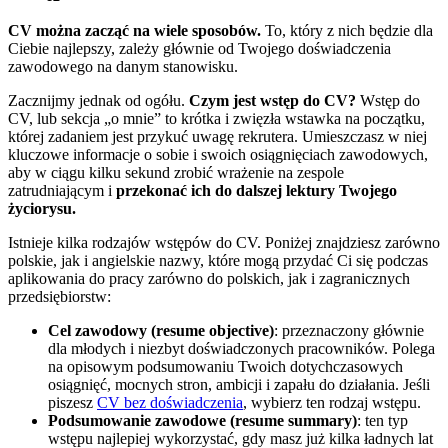
CV można zacząć na wiele sposobów.
To, który z nich będzie dla
Ciebie najlepszy, zależy głównie od Twojego doświadczenia
zawodowego na danym stanowisku.
Zacznijmy jednak od ogółu.
Czym jest wstęp do CV?
Wstęp do
CV, lub sekcja „o mnie” to krótka i zwięzła wstawka na początku,
której zadaniem jest przykuć uwagę rekrutera. Umieszczasz w niej
kluczowe informacje o sobie i swoich osiągnięciach zawodowych,
aby w ciągu kilku sekund zrobić wrażenie na zespole
zatrudniającym i
przekonać ich do dalszej lektury Twojego
życiorysu.
Istnieje kilka rodzajów wstępów do CV. Poniżej znajdziesz zarówno
polskie, jak i angielskie nazwy, które mogą przydać Ci się podczas
aplikowania do pracy zarówno do polskich, jak i zagranicznych
przedsiębiorstw:
Cel zawodowy (resume objective)
: przeznaczony głównie
dla młodych i niezbyt doświadczonych pracowników. Polega
na opisowym podsumowaniu Twoich dotychczasowych
osiągnięć, mocnych stron, ambicji i zapału do działania. Jeśli
piszesz
CV bez doświadczenia
, wybierz ten rodzaj wstępu.
Podsumowanie zawodowe (resume summary)
: ten typ
wstępu najlepiej wykorzystać, gdy masz już kilka ładnych lat