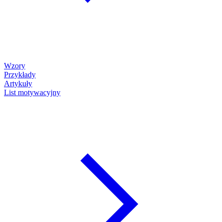
Wzory
Przykłady
Artykuły
List motywacyjny