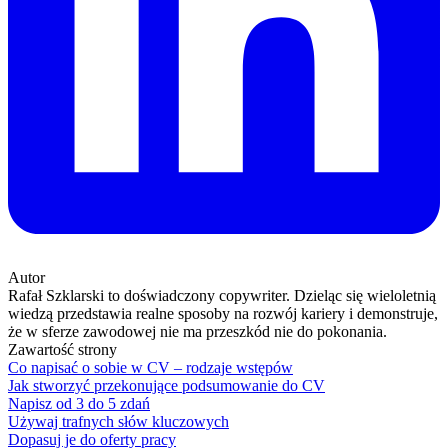
Autor
Rafał Szklarski to doświadczony copywriter. Dzieląc się wieloletnią
wiedzą przedstawia realne sposoby na rozwój kariery i demonstruje,
że w sferze zawodowej nie ma przeszkód nie do pokonania.
Zawartość strony
Co napisać o sobie w CV – rodzaje wstępów
Jak stworzyć przekonujące podsumowanie do CV
Napisz od 3 do 5 zdań
Używaj trafnych słów kluczowych
Dopasuj je do oferty pracy