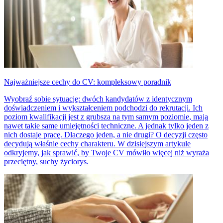
Najważniejsze cechy do CV: kompleksowy poradnik
Wyobraź sobie sytuację: dwóch kandydatów z identycznym
doświadczeniem i wykształceniem podchodzi do rekrutacji. Ich
poziom kwalifikacji jest z grubsza na tym samym poziomie, mają
nawet takie same umiejętności techniczne. A jednak tylko jeden z
nich dostaje pracę. Dlaczego jeden, a nie drugi? O decyzji często
decydują właśnie cechy charakteru. W dzisiejszym artykule
odkryjemy, jak sprawić, by Twoje CV mówiło więcej niż wyraża
przeciętny, suchy życiorys.