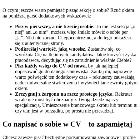
O czym jeszcze warto pamiętać pisząc sekcję o sobie? Rzuć okiem
na poniższą garść dodatkowych wskazówek:
Pisz w pierwszej, a nie trzeciej osobie
. To nie jest sekcja „o
niej” ani „o nim”, możesz więc śmiało mówić o sobie per
„ja”. Nikt nie zarzuci Ci egocentryzmu, a do tego pokażesz
się z autentycznej strony.
Podkreślaj wartość, jaką wnosisz
. Zastanów się, co
wyróżnia Cię na tle innych kandydatów. Jakie korzyści zyska
pracodawca, decydując się na zatrudnienie właśnie Ciebie?
Pisz każdy wstęp do CV od nowa
, by jak najlepiej
dopasować go do danego stanowiska. Zaufaj mi, naprawdę
warto poświęcić ten dodatkowy czas – rekruterzy zauważają
nader uniwersalne stwierdzenia i wyświechtane zwroty gołym
okiem.
Zrezygnuj z żargonu na rzecz prostego języka
. Rekruter
wcale nie musi być obeznany z Twoją dziedziną czy
specjalizacją. Umieszczenie branżowego skrótu lub terminu tu
czy tam jest w porządku, po prostu nie przesadzaj.
Co napisać o sobie w CV – to zapamiętaj
Chcesz zawsze pisać bezbłędne podsumowania zawodowe i profile