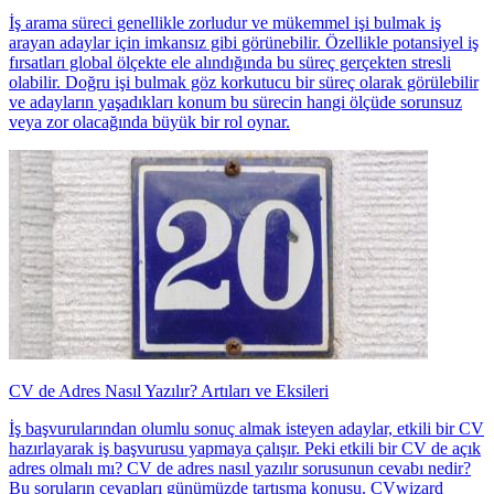
İş arama süreci genellikle zorludur ve mükemmel işi bulmak iş
arayan adaylar için imkansız gibi görünebilir. Özellikle potansiyel iş
fırsatları global ölçekte ele alındığında bu süreç gerçekten stresli
olabilir. Doğru işi bulmak göz korkutucu bir süreç olarak görülebilir
ve adayların yaşadıkları konum bu sürecin hangi ölçüde sorunsuz
veya zor olacağında büyük bir rol oynar.
CV de Adres Nasıl Yazılır? Artıları ve Eksileri
İş başvurularından olumlu sonuç almak isteyen adaylar, etkili bir CV
hazırlayarak iş başvurusu yapmaya çalışır. Peki etkili bir CV de açık
adres olmalı mı? CV de adres nasıl yazılır sorusunun cevabı nedir?
Bu soruların cevapları günümüzde tartışma konusu. CVwizard