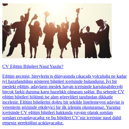
CV Eğitim Bilgileri Nasıl Yazılır?
Eğitim geçmişi, bireylerin iş dünyasında çıkacağı yolculuğa ne kadar
iyi hazırlandığını gösteren bilgileri içerisinde bulundurur. İyi bir
mesleki eğitim, adayların meslek hayatı içerisinde karşılaşabileceği
birçok farklı duruma karşı hazırlıklı olmasını sağlar. Bu sebeple CV
eğitim bilgileri bölümü işe alım görevlileri tarafından dikkatle
incelenir. Eğitim bilgilerini doğru bir şekilde listelemeyen adaylar iş
verenlerin gözünde etkileyici bir ilk izlenim oluşturamaz. Yazımız
içerisinde CV eğitim bilgileri hakkında yaygın olarak sorulan
soruları cevaplayacağız ve bu bilgileri CV’niz içerisine nasıl dahil
etmeniz gerektiğini açıklayacağız.