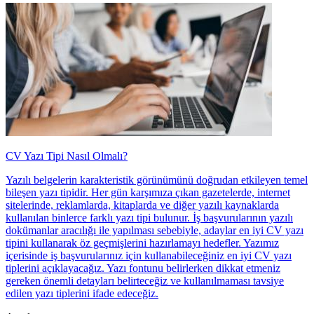
CV Yazı Tipi Nasıl Olmalı?
Yazılı belgelerin karakteristik görünümünü doğrudan etkileyen temel
bileşen yazı tipidir. Her gün karşımıza çıkan gazetelerde, internet
sitelerinde, reklamlarda, kitaplarda ve diğer yazılı kaynaklarda
kullanılan binlerce farklı yazı tipi bulunur. İş başvurularının yazılı
dokümanlar aracılığı ile yapılması sebebiyle, adaylar en iyi CV yazı
tipini kullanarak öz geçmişlerini hazırlamayı hedefler. Yazımız
içerisinde iş başvurularınız için kullanabileceğiniz en iyi CV yazı
tiplerini açıklayacağız. Yazı fontunu belirlerken dikkat etmeniz
gereken önemli detayları belirteceğiz ve kullanılmaması tavsiye
edilen yazı tiplerini ifade edeceğiz.