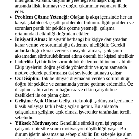
niteliğidir. Analitik düşünme yeteneği karmaşık bilgiler
arasında ilişki kurmayı ve doğru çıkarımlar yapmayı ifade
eder.
Problem Çözme Yeteneği:
Olağan iş akışı içerisinde her an
karşılaşılabilecek çeşitli problemler bulunur. İlgili problem ve
sorunları pratik bir şekilde çözme yeteneği, çalışma
ortamındaki etkinliği doğrudan etkiler.
İnisiyatif Alma:
İnisiyatif herhangi bir kişiye danışmadan
karar verme ve sorumluluğu üstlenme niteliğidir. Gerekli
anlarda doğru karar vererek inisiyatif almak, iş akışının
aksamadan sürdürülebilmesi adına önemli bir kişisel niteliktir.
Liderlik:
İyi bir lider sorumluluk üstlenme bilincine sahiptir.
Ekip üyelerini doğru şekilde yönlendirir ve aynı zamanda
motive ederek performansı üst seviyede tutmaya çalışır.
Öz Disiplin:
Takibe ihtiyaç duymadan verilen sorumluluğu
doğru bir şekilde ve zamanında yerine getirme erdemidir. Öz
disipline sahip adaylar bağımsız ve etkin çalışabilme
özellikleri ile ön plana çıkar.
Gelişime Açık Olma:
Gelişen teknoloji iş dünyası içerisinde
klasik anlayışa farklı bakış açıları getirir. Bu anlamda
çalışanların gelişime açık olması işverenler tarafından tercih
sebebidir.
Yüksek Motivasyon:
Genellikle sürekli aynı işi yapan
çalışanlar bir süre sonra motivasyon düşüklüğü yaşar. Bu
durum işlerin aksamasına sebep olabilir. Bu sebeple işe alım