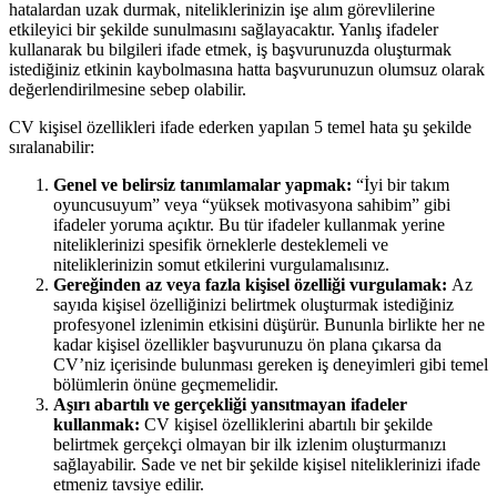
hatalardan uzak durmak, niteliklerinizin işe alım görevlilerine
etkileyici bir şekilde sunulmasını sağlayacaktır. Yanlış ifadeler
kullanarak bu bilgileri ifade etmek, iş başvurunuzda oluşturmak
istediğiniz etkinin kaybolmasına hatta başvurunuzun olumsuz olarak
değerlendirilmesine sebep olabilir.
CV kişisel özellikleri ifade ederken yapılan 5 temel hata şu şekilde
sıralanabilir:
Genel ve belirsiz tanımlamalar yapmak:
“İyi bir takım
oyuncusuyum” veya “yüksek motivasyona sahibim” gibi
ifadeler yoruma açıktır. Bu tür ifadeler kullanmak yerine
niteliklerinizi spesifik örneklerle desteklemeli ve
niteliklerinizin somut etkilerini vurgulamalısınız.
Gereğinden az veya fazla kişisel özelliği vurgulamak:
Az
sayıda kişisel özelliğinizi belirtmek oluşturmak istediğiniz
profesyonel izlenimin etkisini düşürür. Bununla birlikte her ne
kadar kişisel özellikler başvurunuzu ön plana çıkarsa da
CV’niz içerisinde bulunması gereken iş deneyimleri gibi temel
bölümlerin önüne geçmemelidir.
Aşırı abartılı ve gerçekliği yansıtmayan ifadeler
kullanmak:
CV kişisel özelliklerini abartılı bir şekilde
belirtmek gerçekçi olmayan bir ilk izlenim oluşturmanızı
sağlayabilir. Sade ve net bir şekilde kişisel niteliklerinizi ifade
etmeniz tavsiye edilir.