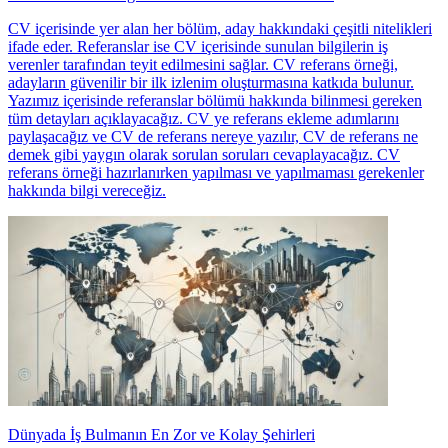
CV içerisinde yer alan her bölüm, aday hakkındaki çeşitli nitelikleri
ifade eder. Referanslar ise CV içerisinde sunulan bilgilerin iş
verenler tarafından teyit edilmesini sağlar. CV referans örneği,
adayların güvenilir bir ilk izlenim oluşturmasına katkıda bulunur.
Yazımız içerisinde referanslar bölümü hakkında bilinmesi gereken
tüm detayları açıklayacağız. CV ye referans ekleme adımlarını
paylaşacağız ve CV de referans nereye yazılır, CV de referans ne
demek gibi yaygın olarak sorulan soruları cevaplayacağız. CV
referans örneği hazırlanırken yapılması ve yapılmaması gerekenler
hakkında bilgi vereceğiz.
Dünyada İş Bulmanın En Zor ve Kolay Şehirleri