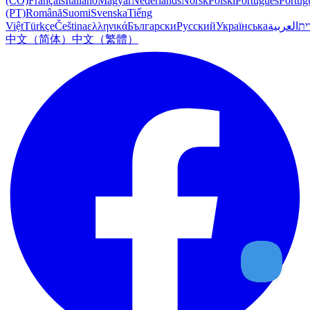
(CO)
Français
Italiano
Magyar
Nederlands
Norsk
Polski
Português
Portug
(PT)
Română
Suomi
Svenska
Tiếng
Việt
Türkçe
Čeština
ελληνικά
Български
Русский
Українська
العربية
ִית
中文（简体）
中文（繁體）