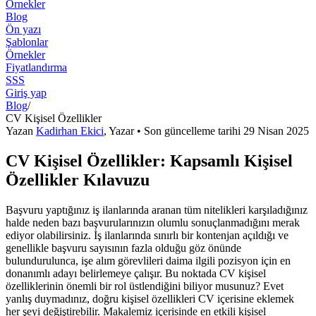
Örnekler
Blog
Ön yazı
Şablonlar
Örnekler
Fiyatlandırma
SSS
Giriş yap
Blog
/
CV Kişisel Özellikler
Yazan
Kadirhan Ekici
,
Yazar
• Son güncelleme tarihi
29 Nisan 2025
CV Kişisel Özellikler: Kapsamlı Kişisel
Özellikler Kılavuzu
Başvuru yaptığınız iş ilanlarında aranan tüm nitelikleri karşıladığınız
halde neden bazı başvurularınızın olumlu sonuçlanmadığını merak
ediyor olabilirsiniz. İş ilanlarında sınırlı bir kontenjan açıldığı ve
genellikle başvuru sayısının fazla olduğu göz önünde
bulundurulunca, işe alım görevlileri daima ilgili pozisyon için en
donanımlı adayı belirlemeye çalışır. Bu noktada CV kişisel
özelliklerinin önemli bir rol üstlendiğini biliyor musunuz? Evet
yanlış duymadınız, doğru kişisel özellikleri CV içerisine eklemek
her şeyi değiştirebilir. Makalemiz içerisinde en etkili kişisel