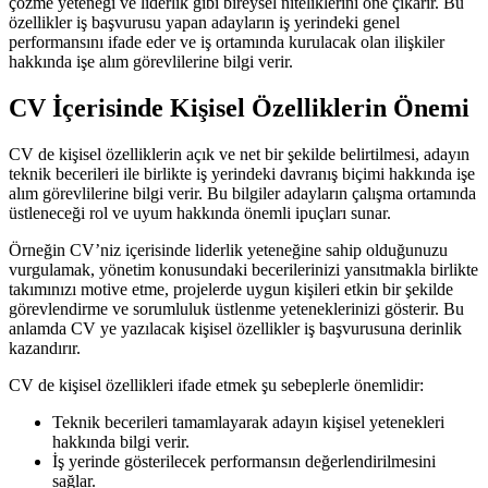
çözme yeteneği ve liderlik gibi bireysel niteliklerini öne çıkarır. Bu
özellikler iş başvurusu yapan adayların iş yerindeki genel
performansını ifade eder ve iş ortamında kurulacak olan ilişkiler
hakkında işe alım görevlilerine bilgi verir.
CV İçerisinde Kişisel Özelliklerin Önemi
CV de kişisel özelliklerin açık ve net bir şekilde belirtilmesi, adayın
teknik becerileri ile birlikte iş yerindeki davranış biçimi hakkında işe
alım görevlilerine bilgi verir. Bu bilgiler adayların çalışma ortamında
üstleneceği rol ve uyum hakkında önemli ipuçları sunar.
Örneğin CV’niz içerisinde liderlik yeteneğine sahip olduğunuzu
vurgulamak, yönetim konusundaki becerilerinizi yansıtmakla birlikte
takımınızı motive etme, projelerde uygun kişileri etkin bir şekilde
görevlendirme ve sorumluluk üstlenme yeteneklerinizi gösterir. Bu
anlamda CV ye yazılacak kişisel özellikler iş başvurusuna derinlik
kazandırır.
CV de kişisel özellikleri ifade etmek şu sebeplerle önemlidir:
Teknik becerileri tamamlayarak adayın kişisel yetenekleri
hakkında bilgi verir.
İş yerinde gösterilecek performansın değerlendirilmesini
sağlar.