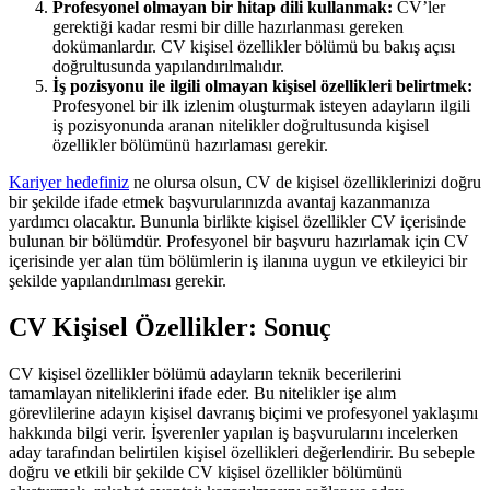
Profesyonel olmayan bir hitap dili kullanmak:
CV’ler
gerektiği kadar resmi bir dille hazırlanması gereken
dokümanlardır. CV kişisel özellikler bölümü bu bakış açısı
doğrultusunda yapılandırılmalıdır.
İş pozisyonu ile ilgili olmayan kişisel özellikleri belirtmek:
Profesyonel bir ilk izlenim oluşturmak isteyen adayların ilgili
iş pozisyonunda aranan nitelikler doğrultusunda kişisel
özellikler bölümünü hazırlaması gerekir.
Kariyer hedefiniz
ne olursa olsun, CV de kişisel özelliklerinizi doğru
bir şekilde ifade etmek başvurularınızda avantaj kazanmanıza
yardımcı olacaktır. Bununla birlikte kişisel özellikler CV içerisinde
bulunan bir bölümdür. Profesyonel bir başvuru hazırlamak için CV
içerisinde yer alan tüm bölümlerin iş ilanına uygun ve etkileyici bir
şekilde yapılandırılması gerekir.
CV Kişisel Özellikler: Sonuç
CV kişisel özellikler bölümü adayların teknik becerilerini
tamamlayan niteliklerini ifade eder. Bu nitelikler işe alım
görevlilerine adayın kişisel davranış biçimi ve profesyonel yaklaşımı
hakkında bilgi verir. İşverenler yapılan iş başvurularını incelerken
aday tarafından belirtilen kişisel özellikleri değerlendirir. Bu sebeple
doğru ve etkili bir şekilde CV kişisel özellikler bölümünü