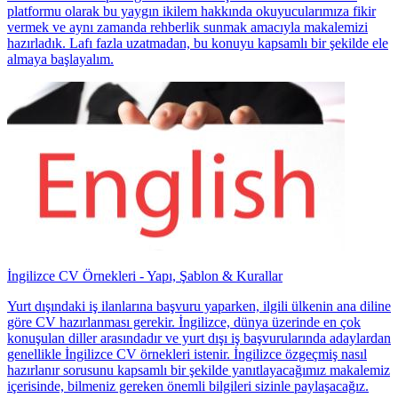
platformu olarak bu yaygın ikilem hakkında okuyucularımıza fikir
vermek ve aynı zamanda rehberlik sunmak amacıyla makalemizi
hazırladık. Lafı fazla uzatmadan, bu konuyu kapsamlı bir şekilde ele
almaya başlayalım.
İngilizce CV Örnekleri - Yapı, Şablon & Kurallar
Yurt dışındaki iş ilanlarına başvuru yaparken, ilgili ülkenin ana diline
göre CV hazırlanması gerekir. İngilizce, dünya üzerinde en çok
konuşulan diller arasındadır ve yurt dışı iş başvurularında adaylardan
genellikle İngilizce CV örnekleri istenir. İngilizce özgeçmiş nasıl
hazırlanır sorusunu kapsamlı bir şekilde yanıtlayacağımız makalemiz
içerisinde, bilmeniz gereken önemli bilgileri sizinle paylaşacağız.