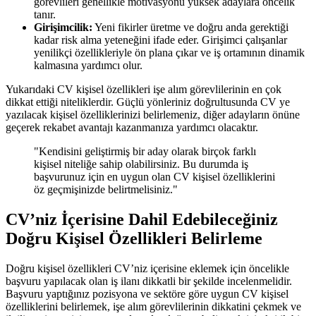
görevlileri genellikle motivasyonu yüksek adaylara öncelik
tanır.
Girişimcilik:
Yeni fikirler üretme ve doğru anda gerektiği
kadar risk alma yeteneğini ifade eder. Girişimci çalışanlar
yenilikçi özellikleriyle ön plana çıkar ve iş ortamının dinamik
kalmasına yardımcı olur.
Yukarıdaki CV kişisel özellikleri işe alım görevlilerinin en çok
dikkat ettiği niteliklerdir. Güçlü yönleriniz doğrultusunda CV ye
yazılacak kişisel özelliklerinizi belirlemeniz, diğer adayların önüne
geçerek rekabet avantajı kazanmanıza yardımcı olacaktır.
"Kendisini geliştirmiş bir aday olarak birçok farklı
kişisel niteliğe sahip olabilirsiniz. Bu durumda iş
başvurunuz için en uygun olan CV kişisel özelliklerini
öz geçmişinizde belirtmelisiniz."
CV’niz İçerisine Dahil Edebileceğiniz
Doğru Kişisel Özellikleri Belirleme
Doğru kişisel özellikleri CV’niz içerisine eklemek için öncelikle
başvuru yapılacak olan iş ilanı dikkatli bir şekilde incelenmelidir.
Başvuru yaptığınız pozisyona ve sektöre göre uygun CV kişisel
özelliklerini belirlemek, işe alım görevlilerinin dikkatini çekmek ve