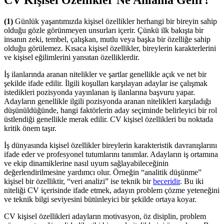
CV Kişisel Özellikler Ne Anlama Gelir?
(1)
Günlük yaşantımızda kişisel özellikler herhangi bir bireyin sahip
olduğu gözle görünmeyen unsurları içerir. Çünkü ilk bakışta bir
insanın zeki, tembel, çalışkan, mutlu veya başka bir özelliğe sahip
olduğu görülemez. Kısaca kişisel özellikler, bireylerin karakterlerini
ve kişisel eğilimlerini yansıtan özelliklerdir.
İş ilanlarında aranan nitelikler ve şartlar genellikle açık ve net bir
şekilde ifade edilir. İlgili koşulları karşılayan adaylar ise çalışmak
istedikleri pozisyonda yayınlanan iş ilanlarına başvuru yapar.
Adayların genellikle ilgili pozisyonda aranan nitelikleri karşıladığı
düşünüldüğünde, hangi faktörlerin aday seçiminde belirleyici bir rol
üstlendiği genellikle merak edilir. CV kişisel özellikleri bu noktada
kritik önem taşır.
İş dünyasında kişisel özellikler bireylerin karakteristik davranışlarını
ifade eder ve profesyonel tutumlarını tanımlar. Adayların iş ortamına
ve ekip dinamiklerine nasıl uyum sağlayabileceğinin
değerlendirilmesine yardımcı olur. Örneğin “analitik düşünme”
kişisel bir özelliktir, “veri analizi” ise teknik bir
beceridir
. Bu iki
niteliği CV içerisinde ifade etmek, adayın problem çözme yeteneğini
ve teknik bilgi seviyesini bütünleyici bir şekilde ortaya koyar.
CV kişisel özellikleri adayların motivasyon, öz disiplin, problem