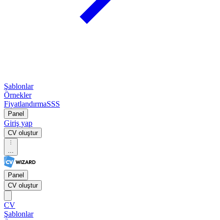
Şablonlar
Örnekler
Fiyatlandırma
SSS
Panel
Giriş yap
CV oluştur
...
Panel
CV oluştur
CV
Şablonlar