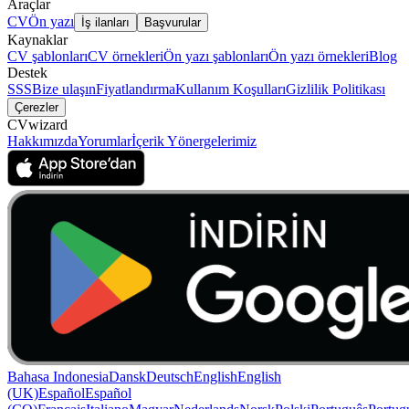
Araçlar
CV
Ön yazı
İş ilanları
Başvurular
Kaynaklar
CV şablonları
CV örnekleri
Ön yazı şablonları
Ön yazı örnekleri
Blog
Destek
SSS
Bize ulaşın
Fiyatlandırma
Kullanım Koşulları
Gizlilik Politikası
Çerezler
CVwizard
Hakkımızda
Yorumlar
İçerik Yönergelerimiz
Bahasa Indonesia
Dansk
Deutsch
English
English
(UK)
Español
Español