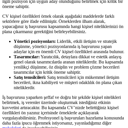
ilgili pozisyon için uygun aday olunduğunu belirtmek için kritik bir
öneme sahiptir.
CV kişisel özellikleri örnek olarak aşağıdaki maddelerde farklı
sektörlere göre ifade edilmiştir. Örneklerden ilham alarak,
yapacağınız iş başvurusu kapsamında hangi kişisel niteliklerinizi ön
plana çıkarmanız gerektiğini belirleyebilirsiniz.
Yönetici pozisyonları:
Liderlik, etkili iletişim ve stratejik
düşünme, yönetici pozisyonlarında iş başvurusu yapan
adaylar için en önemli CV kişisel özellikleri arasında bulunur.
Tasarımcılar:
Yaratıcılık, detaylara dikkat ve estetik anlayış
genel olarak tasarımcılarda aranan niteliklerdir. Bu kapsamda
yenilikçi düşünme, öz disiplin ve problem çözme becerileri
tasarımcılar için kritik öneme sahiptir.
Satış temsilcileri:
Satış temsilcileri için mükemmel iletişim
becerileri, ikna kabiliyeti ve müşteri odaklılık ön plana çıkan
niteliklerdir.
İş başvurusu yaparken şeffaf ve doğru bir şekilde kişisel nitelikleri
belirtmek, iş verenler üzerinde oluşturmak istediğiniz etkinin
kuvvetini artıracaktır. Bu kapsamda CV’nizde belirttiğiniz kişisel
özellikleri ön yazınız içerisinde örneklerle açıklayarak
vurgulayabilirsiniz. Profesyonel iş başvuruları hazırlama konusunda
daha fazla ipucu öğrenmek istiyorsanız, yayınladığımız diğer