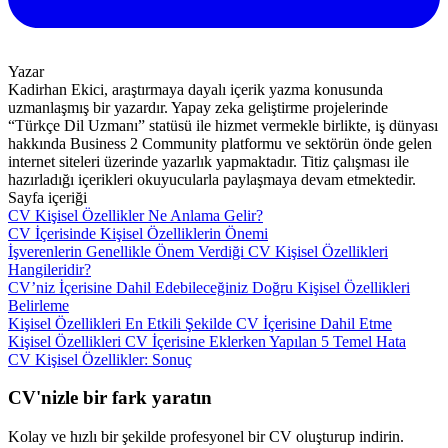
Yazar
Kadirhan Ekici, araştırmaya dayalı içerik yazma konusunda
uzmanlaşmış bir yazardır. Yapay zeka geliştirme projelerinde
“Türkçe Dil Uzmanı” statüsü ile hizmet vermekle birlikte, iş dünyası
hakkında Business 2 Community platformu ve sektörün önde gelen
internet siteleri üzerinde yazarlık yapmaktadır. Titiz çalışması ile
hazırladığı içerikleri okuyucularla paylaşmaya devam etmektedir.
Sayfa içeriği
CV Kişisel Özellikler Ne Anlama Gelir?
CV İçerisinde Kişisel Özelliklerin Önemi
İşverenlerin Genellikle Önem Verdiği CV Kişisel Özellikleri
Hangileridir?
CV’niz İçerisine Dahil Edebileceğiniz Doğru Kişisel Özellikleri
Belirleme
Kişisel Özellikleri En Etkili Şekilde CV İçerisine Dahil Etme
Kişisel Özellikleri CV İçerisine Eklerken Yapılan 5 Temel Hata
CV Kişisel Özellikler: Sonuç
CV'nizle bir fark yaratın
Kolay ve hızlı bir şekilde profesyonel bir CV oluşturup indirin.