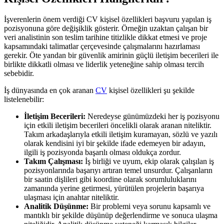
İşverenlerin önem verdiği CV kişisel özellikleri başvuru yapılan iş
pozisyonuna göre değişiklik gösterir. Örneğin uzaktan çalışan bir
veri analistinin son teslim tarihine titizlikle dikkat etmesi ve proje
kapsamındaki talimatlar çerçevesinde çalışmalarını hazırlaması
gerekir. Öte yandan bir güvenlik amirinin güçlü iletişim becerileri ile
birlikte dikkatli olması ve liderlik yeteneğine sahip olması tercih
sebebidir.
İş dünyasında en çok aranan
CV
kişisel özellikleri şu şekilde
listelenebilir:
İletişim Becerileri:
Neredeyse günümüzdeki her iş pozisyonu
için etkili iletişim becerileri öncelikli olarak aranan niteliktir.
Takım arkadaşlarıyla etkili iletişim kuramayan, sözlü ve yazılı
olarak kendisini iyi bir şekilde ifade edemeyen bir adayın,
ilgili iş pozisyonda başarılı olması oldukça zordur.
Takım Çalışması:
İş birliği ve uyum, ekip olarak çalışılan iş
pozisyonlarında başarıyı artıran temel unsurdur. Çalışanların
bir saatin dişlileri gibi koordine olarak sorumluluklarını
zamanında yerine getirmesi, yürütülen projelerin başarıya
ulaşması için anahtar niteliktir.
Analitik Düşünme:
Bir problemi veya sorunu kapsamlı ve
mantıklı bir şekilde düşünüp değerlendirme ve sonuca ulaşma