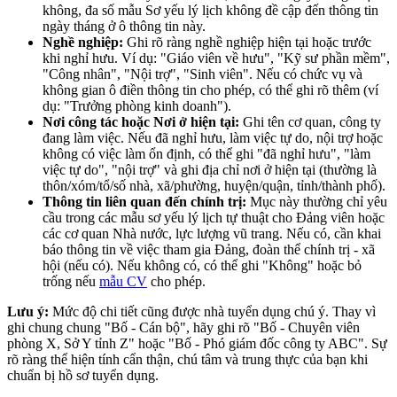
không, đa số mẫu Sơ yếu lý lịch không đề cập đến thông tin
ngày tháng ở ô thông tin này.
Nghề nghiệp:
Ghi rõ ràng nghề nghiệp hiện tại hoặc trước
khi nghỉ hưu. Ví dụ: "Giáo viên về hưu", "Kỹ sư phần mềm",
"Công nhân", "Nội trợ", "Sinh viên". Nếu có chức vụ và
không gian ô điền thông tin cho phép, có thể ghi rõ thêm (ví
dụ: "Trưởng phòng kinh doanh").
Nơi công tác hoặc Nơi ở hiện tại:
Ghi tên cơ quan, công ty
đang làm việc. Nếu đã nghỉ hưu, làm việc tự do, nội trợ hoặc
không có việc làm ổn định, có thể ghi "đã nghỉ hưu", "làm
việc tự do", "nội trợ" và ghi địa chỉ nơi ở hiện tại (thường là
thôn/xóm/tổ/số nhà, xã/phường, huyện/quận, tỉnh/thành phố).
Thông tin liên quan đến chính trị:
Mục này thường chỉ yêu
cầu trong các mẫu sơ yếu lý lịch tự thuật cho Đảng viên hoặc
các cơ quan Nhà nước, lực lượng vũ trang. Nếu có, cần khai
báo thông tin về việc tham gia Đảng, đoàn thể chính trị - xã
hội (nếu có). Nếu không có, có thể ghi "Không" hoặc bỏ
trống nếu
mẫu CV
cho phép.
Lưu ý:
Mức độ chi tiết cũng được nhà tuyển dụng chú ý. Thay vì
ghi chung chung "Bố - Cán bộ", hãy ghi rõ "Bố - Chuyên viên
phòng X, Sở Y tỉnh Z" hoặc "Bố - Phó giám đốc công ty ABC". Sự
rõ ràng thể hiện tính cẩn thận, chú tâm và trung thực của bạn khi
chuẩn bị hồ sơ tuyển dụng.