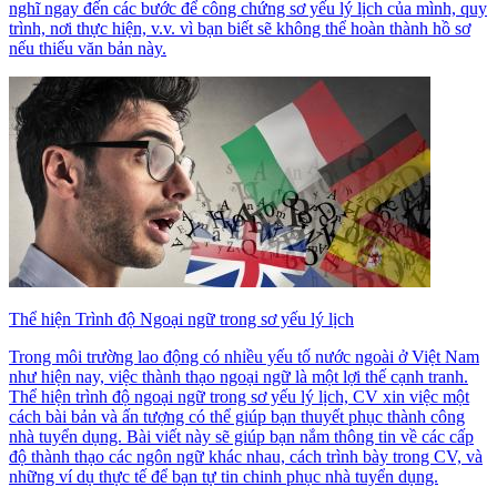
nghĩ ngay đến các bước để công chứng sơ yếu lý lịch của mình, quy
trình, nơi thực hiện, v.v. vì bạn biết sẽ không thể hoàn thành hồ sơ
nếu thiếu văn bản này.
Thể hiện Trình độ Ngoại ngữ trong sơ yếu lý lịch
Trong môi trường lao động có nhiều yếu tố nước ngoài ở Việt Nam
như hiện nay, việc thành thạo ngoại ngữ là một lợi thế cạnh tranh.
Thể hiện trình độ ngoại ngữ trong sơ yếu lý lịch, CV xin việc một
cách bài bản và ấn tượng có thể giúp bạn thuyết phục thành công
nhà tuyển dụng. Bài viết này sẽ giúp bạn nắm thông tin về các cấp
độ thành thạo các ngôn ngữ khác nhau, cách trình bày trong CV, và
những ví dụ thực tế để bạn tự tin chinh phục nhà tuyển dụng.