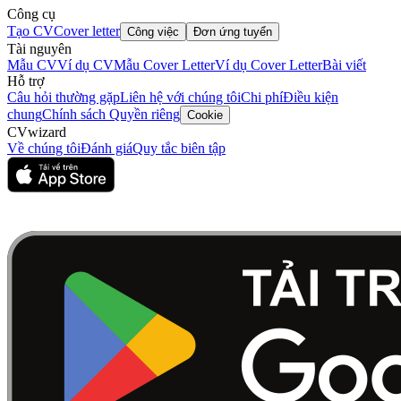
Công cụ
Tạo CV
Cover letter
Công việc
Đơn ứng tuyển
Tài nguyên
Mẫu CV
Ví dụ CV
Mẫu Cover Letter
Ví dụ Cover Letter
Bài viết
Hỗ trợ
Câu hỏi thường gặp
Liên hệ với chúng tôi
Chi phí
Điều kiện
chung
Chính sách Quyền riêng
Cookie
CVwizard
Về chúng tôi
Đánh giá
Quy tắc biên tập