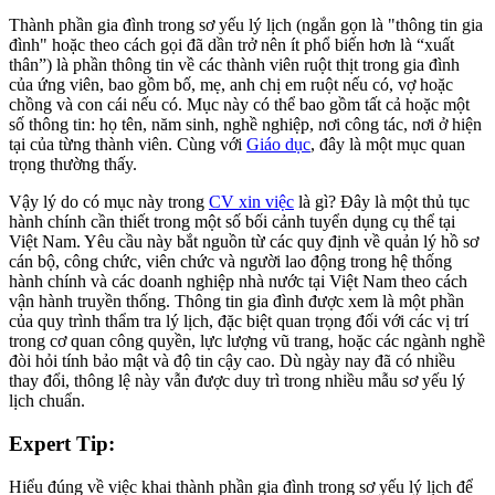
Thành phần gia đình trong sơ yếu lý lịch (ngắn gọn là "thông tin gia
đình" hoặc theo cách gọi đã dần trở nên ít phổ biến hơn là “xuất
thân”) là phần thông tin về các thành viên ruột thịt trong gia đình
của ứng viên, bao gồm bố, mẹ, anh chị em ruột nếu có, vợ hoặc
chồng và con cái nếu có. Mục này có thể bao gồm tất cả hoặc một
số thông tin: họ tên, năm sinh, nghề nghiệp, nơi công tác, nơi ở hiện
tại của từng thành viên. Cùng với
Giáo dục
, đây là một mục quan
trọng thường thấy.
Vậy lý do có mục này trong
CV xin việc
là gì? Đây là một thủ tục
hành chính cần thiết trong một số bối cảnh tuyển dụng cụ thể tại
Việt Nam. Yêu cầu này bắt nguồn từ các quy định về quản lý hồ sơ
cán bộ, công chức, viên chức và người lao động trong hệ thống
hành chính và các doanh nghiệp nhà nước tại Việt Nam theo cách
vận hành truyền thống. Thông tin gia đình được xem là một phần
của quy trình thẩm tra lý lịch, đặc biệt quan trọng đối với các vị trí
trong cơ quan công quyền, lực lượng vũ trang, hoặc các ngành nghề
đòi hỏi tính bảo mật và độ tin cậy cao. Dù ngày nay đã có nhiều
thay đổi, thông lệ này vẫn được duy trì trong nhiều mẫu sơ yếu lý
lịch chuẩn.
Expert Tip:
Hiểu đúng về việc khai thành phần gia đình trong sơ yếu lý lịch để