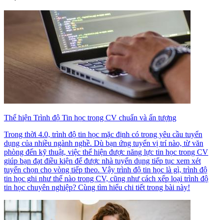
Thể hiện Trình độ Tin học trong CV chuẩn và ấn tượng
Trong thời 4.0, trình độ tin học mặc định có trong yêu cầu tuyển
dụng của nhiều ngành nghề. Dù bạn ứng tuyển vị trí nào, từ văn
phòng đến kỹ thuật, việc thể hiện được năng lực tin học trong CV
giúp bạn đạt điều kiện để được nhà tuyển dụng tiếp tục xem xét
tuyển chọn cho vòng tiếp theo. Vậy trình độ tin học là gì, trình độ
tin học ghi như thế nào trong CV, cũng như cách xếp loại trình độ
tin học chuyên nghiệp? Cùng tìm hiểu chi tiết trong bài này!