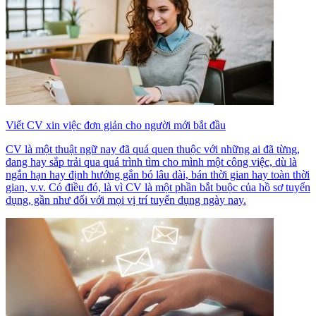
Viết CV xin việc đơn giản cho người mới bắt đầu
CV là một thuật ngữ nay đã quá quen thuộc với những ai đã từng,
đang hay sắp trải qua quá trình tìm cho mình một công việc, dù là
ngắn hạn hay định hướng gắn bó lâu dài, bán thời gian hay toàn thời
gian, v.v. Có điều đó, là vì CV là một phần bắt buộc của hồ sơ tuyển
dụng, gần như đối với mọi vị trí tuyển dụng ngày nay.