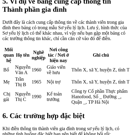
5. Ví dụ về bảng cung cấp thông tin
Thành phần gia đình
Dưới đây là cách cung cấp thông tin về các thành viên trong gia
đình theo bảng có trong mẫu Sơ yếu lý lịch. Lưu ý, hình thức của
Sơ yếu lý lịch có thể khác nhau, vì vậy nếu bạn gặp một bảng có
các trường thông tin khác, chỉ cần căn cứ vào đó để điền.
Mối
Nơi công
Nghề
quan
Họ tên
tác / Nơi ở
Ghi chú
nghiệp
hệ
hiện nay
Nguyễn
Giáo viên
Bố
1960
Thôn X, xã Y, huyện Z, tỉnh T
Văn A
về hưu
Trần
Mẹ
1965
Nội trợ
Thôn X, xã Y, huyện Z, tỉnh T
Thị B
Công ty Cổ phần Thực phẩm
Chị
Nguyễn
Kế toán
1990
Hanofood, Số _ Đường _,
gái
Thị C
trưởng
Quận _, TP Hà Nội
6. Các trường hợp đặc biệt
Khi điền thông tin thành viên gia đình trong sơ yếu lý lịch, có
những tình huống đặc biệt bạn nên biết để không bối rối: