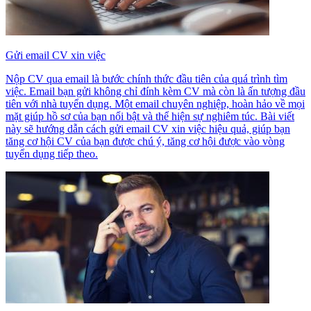
Gửi email CV xin việc
Nộp CV qua email là bước chính thức đầu tiên của quá trình tìm
việc. Email bạn gửi không chỉ đính kèm CV mà còn là ấn tượng đầu
tiên với nhà tuyển dụng. Một email chuyên nghiệp, hoàn hảo về mọi
mặt giúp hồ sơ của bạn nổi bật và thể hiện sự nghiêm túc. Bài viết
này sẽ hướng dẫn cách gửi email CV xin việc hiệu quả, giúp bạn
tăng cơ hội CV của bạn được chú ý, tăng cơ hội được vào vòng
tuyển dụng tiếp theo.