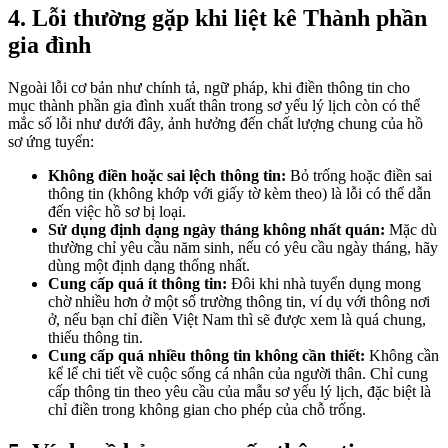
4. Lỗi thường gặp khi liệt kê Thành phần
gia đình
Ngoài lỗi cơ bản như chính tả, ngữ pháp, khi điền thông tin cho
mục thành phần gia đình xuất thân trong sơ yếu lý lịch còn có thể
mắc số lỗi như dưới đây, ảnh hưởng đến chất lượng chung của hồ
sơ ứng tuyển:
Không điền hoặc sai lệch thông tin:
Bỏ trống hoặc điền sai
thông tin (không khớp với giấy tờ kèm theo) là lỗi có thể dẫn
đến việc hồ sơ bị loại.
Sử dụng định dạng ngày tháng không nhất quán:
Mặc dù
thường chỉ yêu cầu năm sinh, nếu có yêu cầu ngày tháng, hãy
dùng một định dạng thống nhất.
Cung cấp quá ít thông tin:
Đôi khi nhà tuyển dụng mong
chờ nhiều hơn ở một số trường thông tin, ví dụ với thông nơi
ở, nếu bạn chỉ điền Việt Nam thì sẽ được xem là quá chung,
thiếu thông tin.
Cung cấp quá nhiều thông tin không cần thiết:
Không cần
kể lể chi tiết về cuộc sống cá nhân của người thân. Chỉ cung
cấp thông tin theo yêu cầu của mẫu sơ yếu lý lịch, đặc biệt là
chỉ điền trong không gian cho phép của chỗ trống.