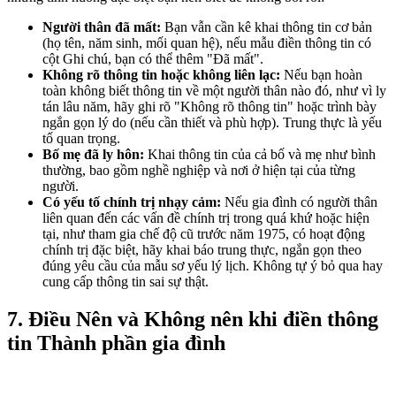
Người thân đã mất:
Bạn vẫn cần kê khai thông tin cơ bản
(họ tên, năm sinh, mối quan hệ), nếu mẫu điền thông tin có
cột Ghi chú, bạn có thể thêm "Đã mất".
Không rõ thông tin hoặc không liên lạc:
Nếu bạn hoàn
toàn không biết thông tin về một người thân nào đó, như vì ly
tán lâu năm, hãy ghi rõ "Không rõ thông tin" hoặc trình bày
ngắn gọn lý do (nếu cần thiết và phù hợp). Trung thực là yếu
tố quan trọng.
Bố mẹ đã ly hôn:
Khai thông tin của cả bố và mẹ như bình
thường, bao gồm nghề nghiệp và nơi ở hiện tại của từng
người.
Có yếu tố chính trị nhạy cảm:
Nếu gia đình có người thân
liên quan đến các vấn đề chính trị trong quá khứ hoặc hiện
tại, như tham gia chế độ cũ trước năm 1975, có hoạt động
chính trị đặc biệt, hãy khai báo trung thực, ngắn gọn theo
đúng yêu cầu của mẫu sơ yếu lý lịch. Không tự ý bỏ qua hay
cung cấp thông tin sai sự thật.
7. Điều Nên và Không nên khi điền thông
tin Thành phần gia đình