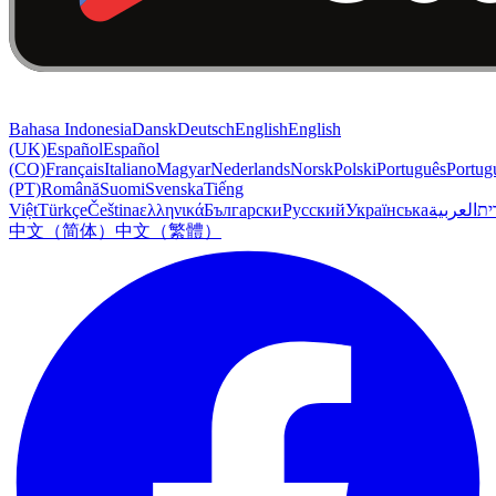
Bahasa Indonesia
Dansk
Deutsch
English
English
(UK)
Español
Español
(CO)
Français
Italiano
Magyar
Nederlands
Norsk
Polski
Português
Portug
(PT)
Română
Suomi
Svenska
Tiếng
Việt
Türkçe
Čeština
ελληνικά
Български
Русский
Українська
العربية
ִית
中文（简体）
中文（繁體）