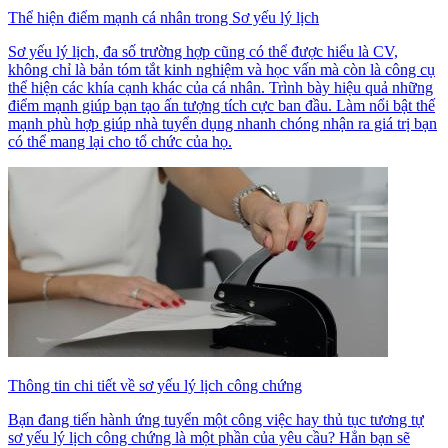
Thể hiện điểm mạnh cá nhân trong Sơ yếu lý lịch
Sơ yếu lý lịch, đa số trường hợp cũng có thể được hiểu là CV,
không chỉ là bản tóm tắt kinh nghiệm và học vấn mà còn là công cụ
thể hiện các khía cạnh khác của cá nhân. Trình bày hiệu quả những
điểm mạnh giúp bạn tạo ấn tượng tích cực ban đầu. Làm nổi bật thế
mạnh phù hợp giúp nhà tuyển dụng nhanh chóng nhận ra giá trị bạn
có thể mang lại cho tổ chức của họ.
Thông tin chi tiết về sơ yếu lý lịch công chứng
Bạn đang tiến hành ứng tuyển một công việc hay thủ tục tương tự
sơ yếu lý lịch công chứng là một phần của yêu cầu? Hẳn bạn sẽ