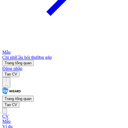
Mẫu
Chi phí
Câu hỏi thường gặp
Trang tổng quan
Đăng nhập
Tạo CV
...
Trang tổng quan
Tạo CV
CV
Mẫu
Ví dụ