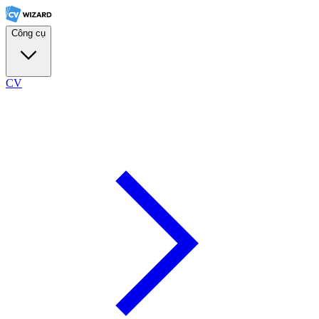
Công cụ
CV