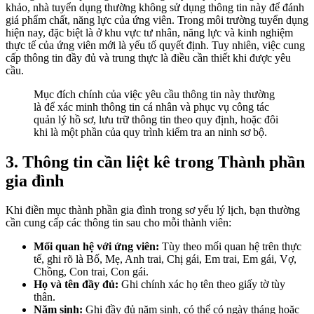
khảo, nhà tuyển dụng thường không sử dụng thông tin này để đánh
giá phẩm chất, năng lực của ứng viên. Trong môi trường tuyển dụng
hiện nay, đặc biệt là ở khu vực tư nhân, năng lực và kinh nghiệm
thực tế của ứng viên mới là yếu tố quyết định. Tuy nhiên, việc cung
cấp thông tin đầy đủ và trung thực là điều cần thiết khi được yêu
cầu.
Mục đích chính của việc yêu cầu thông tin này thường
là để xác minh thông tin cá nhân và phục vụ công tác
quản lý hồ sơ, lưu trữ thông tin theo quy định, hoặc đôi
khi là một phần của quy trình kiểm tra an ninh sơ bộ.
3. Thông tin cần liệt kê trong Thành phần
gia đình
Khi điền mục thành phần gia đình trong sơ yếu lý lịch, bạn thường
cần cung cấp các thông tin sau cho mỗi thành viên:
Mối quan hệ với ứng viên:
Tùy theo mối quan hệ trên thực
tế, ghi rõ là Bố, Mẹ, Anh trai, Chị gái, Em trai, Em gái, Vợ,
Chồng, Con trai, Con gái.
Họ và tên đầy đủ:
Ghi chính xác họ tên theo giấy tờ tùy
thân.
Năm sinh:
Ghi đầy đủ năm sinh, có thể có ngày tháng hoặc