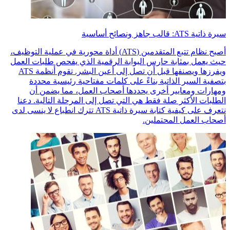
سيرة ذاتية ATS: قالب جاهز ونصائح أساسية
أصبح نظام تتبع المتقدمين (ATS) أداة محورية في عملية التوظيف،
حيث يعمل بمثابة حارس البوابة الرقمية الذي يفحص طلبات العمل
ويفرزها ويصنفها قبل أن تصل إلى أعين البشر. تقوم أنظمة ATS
بتصفية السير الذاتية بناءً على كلمات مفتاحية رئيسية محددة
ومهارات ومعايير أخرى يحددها أصحاب العمل، مما يضمن أن
الطلبات الأكثر صلة فقط هي التي تصل إلى المرحلة التالية. دعنا
نتعرف على كيفية كتابة سيرة ذاتية ATS تترك انطباع لا ينسى لدى
أصحاب العمل المحتملين.