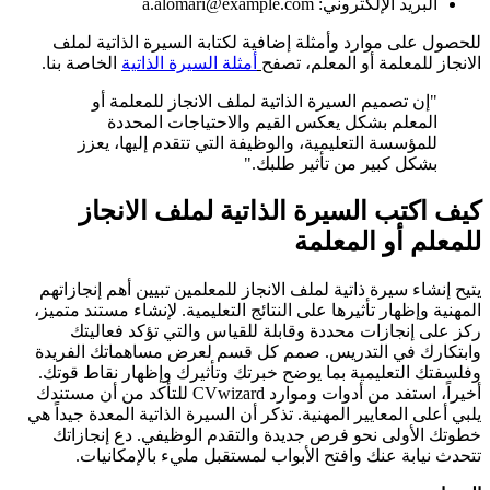
البريد الإلكتروني: a.alomari@example.com
للحصول على موارد وأمثلة إضافية لكتابة السيرة الذاتية لملف
الانجاز للمعلمة أو المعلم، تصفح
أمثلة السيرة الذاتية
الخاصة بنا.
"إن تصميم السيرة الذاتية لملف الانجاز للمعلمة أو
المعلم بشكل يعكس القيم والاحتياجات المحددة
للمؤسسة التعليمية، والوظيفة التي تتقدم إليها، يعزز
بشكل كبير من تأثير طلبك."
كيف اكتب السيرة الذاتية لملف الانجاز
للمعلم أو المعلمة
يتيح إنشاء سيرة ذاتية لملف الانجاز للمعلمين تبيين أهم إنجازاتهم
المهنية وإظهار تأثيرها على النتائج التعليمية. لإنشاء مستند متميز،
ركز على إنجازات محددة وقابلة للقياس والتي تؤكد فعاليتك
وابتكارك في التدريس. صمم كل قسم لعرض مساهماتك الفريدة
وفلسفتك التعليمية بما يوضح خبرتك وتأثيرك وإظهار نقاط قوتك.
أخيراً، استفد من أدوات وموارد CVwizard للتأكد من أن مستندك
يلبي أعلى المعايير المهنية. تذكر أن السيرة الذاتية المعدة جيداً هي
خطوتك الأولى نحو فرص جديدة والتقدم الوظيفي. دع إنجازاتك
تتحدث نيابة عنك وافتح الأبواب لمستقبل مليء بالإمكانيات.