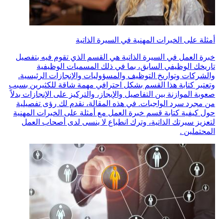
أمثلة على الخبرات المهنية في السيرة الذاتية
خبرة العمل في السيرة الذاتية هي القسم الذي تقوم فيه بتفصيل
تاريخك الوظيفي السابق، بما في ذلك المسميات الوظيفية
والشركات وتواريخ التوظيف والمسؤوليات والإنجازات الرئيسية.
وتعتبر كتابة هذا القسم بشكل احترافي مهمة شاقة للكثيرين بسبب
صعوبة الموازنة بين التفاصيل والإيجاز، والتركيز على الإنجازات بدلاً
من مجرد سرد الواجبات. في هذه المقالة، نقدم لك رؤى تفصيلية
حول كيفية كتابة قسم خبرة العمل مع أمثلة على الخبرات المهنية
لتعزيز سيرتك الذاتية، وترك انطباع لا ينسى لدى أصحاب العمل
المحتملين .