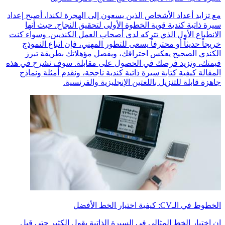
مع تزايد أعداد الأشخاص الذين يسعون إلى الهجرة لكندا، أصبح إعداد
سيرة ذاتية كندية قوية الخطوة الأولى لتحقيق النجاح. حيث أنها
الانطباع الأول الذي تتركه لدى أصحاب العمل الكنديين. وسواء كنت
خريجاً حديثاً أو محترفاً يسعى للتطور المهني، فإن اتباع النموذج
الكندي الصحيح يعكس احترافك، ويفصل مؤهلاتك بطريقة تبرز
قيمتك، وتزيد فرصك في الحصول على مقابلة. سوف نشرح في هذه
المقالة كيفية كتابة سيرة ذاتية كندية ناجحة، ونقدم أمثلة ونماذج
جاهزة قابلة للتنزيل باللغتين الإنجليزية والفرنسية.
الخطوط في الـCV: كيفية اختيار الخط الأفضل
إن اختيار الخط المثالي في السيرة الذاتية يقول الكثير حتى قبل