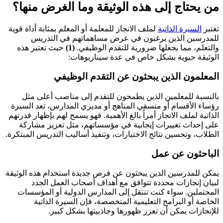
من يحتاج إلى هذه الوثيقة وما الغرض منها؟
تعتبر
السيرة الذاتية
لملف الانجاز للمعلمة أو المعلم بمثابة أداة قوية
للمدرسين الذين يرغبون في عرض مساهماتهم في التدريس
والتعلم، مما يجعلها ضرورية للتقدم الوظيفي.
(1)
حيث تعتبر هذه
الوثيقة حيوية بشكل خاص في عدة سيناريوهات:
المعلمون الذين يبحثون عن التقدم الوظيفي
بالنسبة للمعلمين الذين يطمحون للتقدم إلى مناصب أعلى مثل
رؤساء الأقسام أو منسقي المناهج أو مديري المدارس، تعد السيرة
الذاتية لملف الانجاز أمراً بالغ الأهمية. فهو يسمح لهم بإظهار قدرتهم
على إحداث تغييرات إيجابية في مؤسساتهم، مثل تعزيز مشاركة
الطلاب، وتحسين نتائج الاختبارات، وتنفيذ أساليب التدريس المبتكرة.
الباحثون عن عمل
يمكن للمدرسين الذين يبحثون عن فرص جديدة استخدام هذه الوثيقة
لبيان إنجازات محددة تتوافق مع أهداف أصحاب العمل الجدد
المحتملين. سواء كنت تنتقل إلى المدارس الدولية أو المؤسسات
الخاصة أو البرامج التعليمية المتخصصة، فإن السيرة الذاتية
للإنجازات يمكن أن تعزز ظهورها وجاذبيتها بشكل كبير.