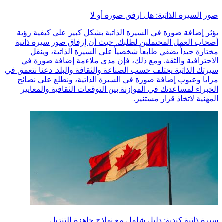
صور السيرة الذاتية: هل ارفق صورة أو لا
يؤثر إضافة صورة في السيرة الذاتية بشكل كبير على كيفية رؤية
أصحاب العمل المحتملين لطلبك. حيث أن إرفاق صور سيرة ذاتية
مختارة جيداً يضفي طابعاً شخصياً على السيرة الذاتية، وينقل
الاحترافية والثقة. ومع ذلك، فإن مدى ملاءمة إضافة صورة في
سيرتك الذاتية يختلف حسب الصناعة والثقافة والبلد. دعنا نتعمق في
مزايا وعيوب إضافة صورة في السيرة الذاتية، ونطلع على نصائح
الخبراء لمساعدتك في الموازنة بين التوقعات الثقافية والمعايير
المهنية لاتخاذ قرار مستنير.
سيرة ذاتية كندية: دليل شامل مع نماذج جاهزة للتنزيل