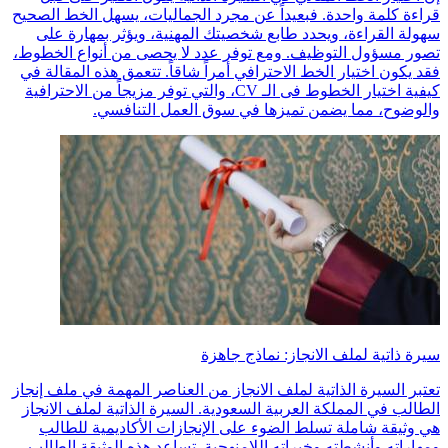
قراءة كلمة واحدة. فبعيداً عن مجرد الجماليات، يسهل الخط الصحيح
سهولة القراءة، ويحدد طابع شخصيتك المهنية، ويؤثر بمهارة على
تصور مسؤول التوظيف. ومع توفر عدد لا يحصى من أنواع الخطوط،
فقد يكون اختيار الخط الاحترافي أمراً شاقاً. تتعمق هذه المقالة في
كيفية اختيار الخطوط فى الـ CV، والتي توفر مزيجاً من الاحترافية
والوضوح، مما يضمن تميزها في سوق العمل التنافسي.
سيرة ذاتية لملف الانجاز: نماذج جاهزة
تعتبر السيرة الذاتية لملف الانجاز من العناصر المهمة في ملف إنجاز
الطالب في المملكة العربية السعودية. السيرة الذاتية لملف الانجاز
هي وثيقة شاملة تسلط الضوء على الإنجازات الأكاديمية للطالب
ومهاراته وأنشطته وخبراته اللامنهجية. تساعد هذه الوثيقة الطالب