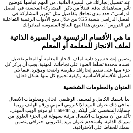
عند تفصيل إنجازاتك في السيرة الذاتية، من المهم قياسها لتوضيح
تأثير مساهماتك بدقة. فبدلاً من ذكر "المشاركة المحسنة في الفصل
الدراسي"، حدد مدى نجاحك بتفاصيل مثل "تعزيز المشاركة في
الفصل الدراسي بنسبة 25% من خلال دمج الأدوات الرقمية التفاعلية
في الدروس". يعرض هذا النهج النتائج الملموسة لمبادراتك.
ما هي الأقسام الرئيسية في السيرة الذاتية
لملف الانجاز للمعلمة أو المعلم
يتضمن إنشاء سيرة ذاتية لملف الانجاز للمعلمة أو المعلم تفصيل
أقسام محددة تسلط الضوء على نجاحاتك المهنية. يجب أن يركز كل
جزء منها على تقديم إنجازاتك بطريقة واضحة ومؤثرة. فيما يلي
تفصيل للأقسام الأساسية وكيفية تجميع كل منها بشكل فعال:
العنوان والمعلومات الشخصية
ابدأ باسمك الكامل والمسمى الوظيفي الحالي ومعلومات الاتصال
بما في ذلك عنوان البريد الإلكتروني المهني ورقم الهاتف وربما
حسابك الشخصي على لينكد إن LinkedIn أو موقع الويب المهني.
تأكد من أن معلومات الاتصال مرئية بسهولة في الجزء العلوي من
سيرتك الذاتية. واستخدم عنوان بريد إلكتروني احترافي يتضمن
اسمك للحفاظ على الاحترافية.