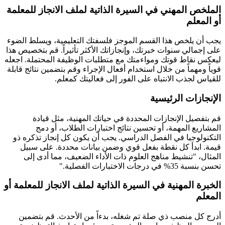
الملخص المهني في السيرة الذاتية لملف الانجاز للمعلمة
أو المعلم
يجب أن يلخص هذا القسم الموجز فلسفتك التعليمية، ويسلط الضوء
على إجمالي سنوات خبرتك، وإنجازاتك الأكثر تأثيراً. قم بتخصيص هذا
ليعكس نقاط قوتك ومواءمتك مع متطلبات الوظيفة المحتملة. اجعله
قوياً ومهماً من خلال استخدام أفعال الإجراء وقم بتضمين نتائج قابلة
للقياس لجذب الانتباه على الفور إلى فعاليتك كمعلم.
الإنجازات الرئيسية
قم بتفصيل الإنجازات المحددة في حياتك المهنية، مثل قيادة
المشاريع المهمة، أو تحسين نتائج اختبارات الطلاب، أو دمج
التكنولوجيا في الفصل الدراسي. يجب أن يكون كل إنجاز تذكره ذو
قيمة. ابدأ كل نقطة بفعل قوي وضمن بيانات محددة. على سبيل
المثال، "تنشيط مناهج العلوم ذات الأداء الضعيف، مما أدى إلى
تحسن بنسبة 35% في درجات الاختبارات الفصلية."
الخبرة المهنية في السيرة الذاتية لملف الانجاز للمعلمة أو
المعلم
أدرج كل منصب ذي صلة تم شغله، بدءاً من الأحدث. قم بتضمين