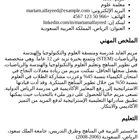
معلمة علوم
البريد الإلكتروني: mariam.alfayeed@example.com
الهاتف: +966 50 123 4567
لينكد إن: linkedin.com/in/mariamalfayeed
العنوان: الرياض، المملكة العربية السعودية
الملخص المهني
مريم الفايد مُدرسة ومنسقة العلوم والتكنولوجيا والهندسة
والرياضيات (STEM) وتتمتع بخبرة تزيد عن 12 عاماً. وهي متخصصة
في تطوير المناهج وتعليم العلوم والتكنولوجيا والهندسة والرياضيات.
بفضل سجلها الحافل، تمكنت مريم من زيادة معدلات النجاح في
امتحان الكيمياء بنسبة 45% وعززت مشاركة الطلاب في العلوم
بنسبة 50% من خلال تطوير المناهج المبتكرة. وقد أدت قيادتها
الاستراتيجية إلى رفع المعايير الأكاديمية في مدرسة الرياض الدولية.
تسعى مريم حالياً للحصول على دور مليء بالتحديات حيث يمكنها
تطبيق مبادراتها التعليمية الإستراتيجية لدفع المزيد من التميز
الأكاديمي والابتكار.
التعليم
ماجستير التربية في المناهج وطرق التدريس، جامعة الملك سعود،
الرياض، السعودية (2006-2008)