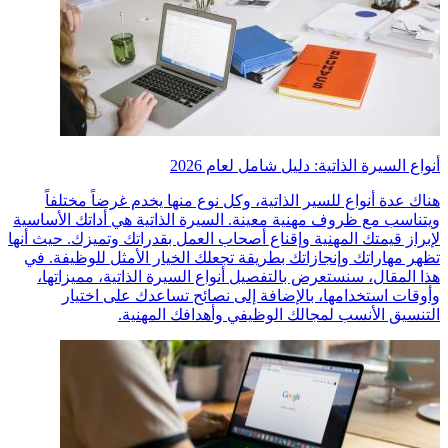
أنواع السيرة الذاتية: دليل شامل لعام 2026
هناك عدة أنواع للسير الذاتية، وكل نوع منها يخدم غرضاً مختلفاً
ويتناسب مع ظروف مهنية معينة. السيرة الذاتية هي أداتك الأساسية
لإبراز قيمتك المهنية وإقناع أصحاب العمل بقدراتك وتميزك. حيث أنها
تظهر مهاراتك وإنجازاتك بطريقة تجعلك الخيار الأمثل للوظيفة. في
هذا المقال، سنستعرض بالتفصيل أنواع السيرة الذاتية، مميزاتها،
وأوقات استخدامها، بالإضافة إلى نصائح تساعدك على اختيار
التنسيق الأنسب لمجالك الوظيفي وأهدافك المهنية.