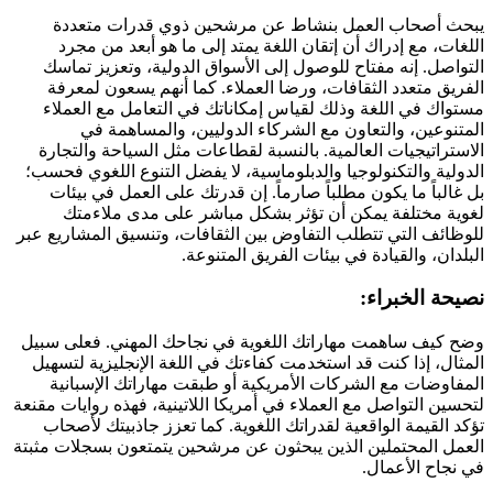
يبحث أصحاب العمل بنشاط عن مرشحين ذوي قدرات متعددة
اللغات، مع إدراك أن إتقان اللغة يمتد إلى ما هو أبعد من مجرد
التواصل. إنه مفتاح للوصول إلى الأسواق الدولية، وتعزيز تماسك
الفريق متعدد الثقافات، ورضا العملاء. كما أنهم يسعون لمعرفة
مستواك في اللغة وذلك لقياس إمكاناتك في التعامل مع العملاء
المتنوعين، والتعاون مع الشركاء الدوليين، والمساهمة في
الاستراتيجيات العالمية. بالنسبة لقطاعات مثل السياحة والتجارة
الدولية والتكنولوجيا والدبلوماسية، لا يفضل التنوع اللغوي فحسب؛
بل غالباً ما يكون مطلباً صارماً. إن قدرتك على العمل في بيئات
لغوية مختلفة يمكن أن تؤثر بشكل مباشر على مدى ملاءمتك
للوظائف التي تتطلب التفاوض بين الثقافات، وتنسيق المشاريع عبر
البلدان، والقيادة في بيئات الفريق المتنوعة.
نصيحة الخبراء:
وضح كيف ساهمت مهاراتك اللغوية في نجاحك المهني. فعلى سبيل
المثال، إذا كنت قد استخدمت كفاءتك في اللغة الإنجليزية لتسهيل
المفاوضات مع الشركات الأمريكية أو طبقت مهاراتك الإسبانية
لتحسين التواصل مع العملاء في أمريكا اللاتينية، فهذه روايات مقنعة
تؤكد القيمة الواقعية لقدراتك اللغوية. كما تعزز جاذبيتك لأصحاب
العمل المحتملين الذين يبحثون عن مرشحين يتمتعون بسجلات مثبتة
في نجاح الأعمال.