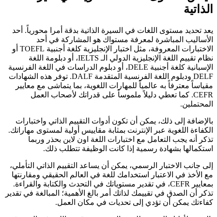
الذاتية
يعد تحديد مستوى اللغات في السيرة الذاتية بدقة أمرا محورياً. أحد
الأساليب المباشرة لمعرفة مستواك هو المشاركة في أحد
الاختبارات المعروفة، مثل اختبار الإنجليزية كلغة أجنبية TOEFL أو
نظام تقييم اللغة الإنجليزية الدولي الـ IELTS، أو دبلومة اللغة
الإسبانية كلغة أجنبية DELE، أو دبلوم الدراسات في اللغة الفرنسية
DELF ودبلوم اللغة الفرنسية المتقدمة DALF. توفر هذه الشهادات
مقياساً معترفاً به عالمياً للمهارات اللغوية، بما يتماشى مع معايير
CEFR. كما تعطي دليلاً ملموساً على قدراتك لأصحاب العمل
المحتملين.
بالإضافة إلى ذلك، يمكن أن تكون أدوات التقييم الذاتي واختبارات
الكفاءة اللغوية عبر الإنترنت بمثابة مقاييس أولية لمستوى مهاراتك.
تذكر أنه يجب التعامل مع اختبارات اللغة اون لاين بحذر وربما
استكمالها بشهادة رسمية إذا كانت الوظيفة تتطلب ذلك.
إلى جانب الاختبار الرسمي، يمكن أن يساعد التقييم الذاتي التأملي،
مع الأخذ في الاعتبار استخدامك للغة في العالم الحقيقي ومقارنتها
بمعايير CEFR، في تقدير مستوياتك في التحدث والكتابة والقراءة.
تذكر أن الصدق في تقييمك لذاتك أمر بالغ الأهمية؛ المبالغة في تقدير
كفاءتك يمكن أن تؤدي إلى تحديات في مكان العمل.