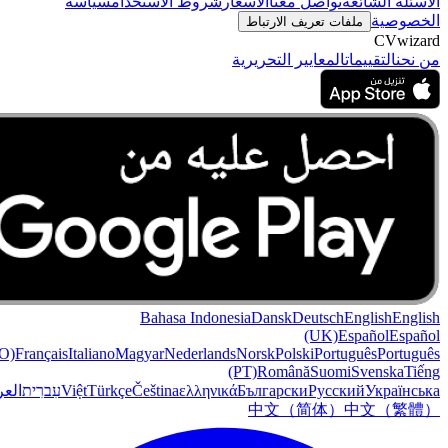
الأسئلة الشائعة
تواصل معنا
الأسعار
شروط الاستخدام
سياسة
الخصوصية
ملفات تعريف الارتباط
CVwizard
من نحن
التقييمات
المعايير التحريرية
Bahasa Indonesia
Dansk
Deutsch
English
English
(UK)
Español
Español
O)
Français
Italiano
Magyar
Nederlands
Norsk
Polski
Português
Português
(PT)
Română
Suomi
Svenska
Tiếng
Українська
Русский
Български
ελληνικά
Čeština
Türkçe
Việt
עִברִית
العر
中文（简体）
中文（繁體）