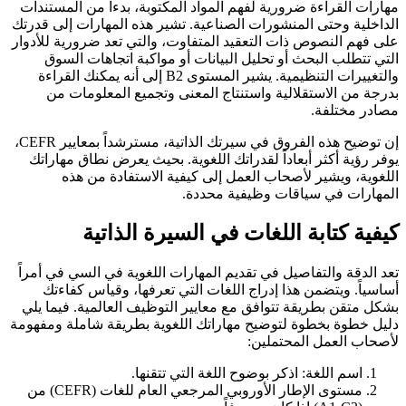
مهارات القراءة ضرورية لفهم المواد المكتوبة، بدءاً من المستندات
الداخلية وحتى المنشورات الصناعية. تشير هذه المهارات إلى قدرتك
على فهم النصوص ذات التعقيد المتفاوت، والتي تعد ضرورية للأدوار
التي تتطلب البحث أو تحليل البيانات أو مواكبة اتجاهات السوق
والتغييرات التنظيمية. يشير المستوى B2 إلى أنه يمكنك القراءة
بدرجة من الاستقلالية واستنتاج المعنى وتجميع المعلومات من
مصادر مختلفة.
إن توضيح هذه الفروق في سيرتك الذاتية، مسترشداً بمعايير CEFR،
يوفر رؤية أكثر أبعاداً لقدراتك اللغوية. بحيث يعرض نطاق مهاراتك
اللغوية، ويشير لأصحاب العمل إلى كيفية الاستفادة من هذه
المهارات في سياقات وظيفية محددة.
كيفية كتابة اللغات في السيرة الذاتية
تعد الدقة والتفاصيل في تقديم المهارات اللغوية في السي في أمراً
أساسياً. ويتضمن هذا إدراج اللغات التي تعرفها، وقياس كفاءتك
بشكل متقن بطريقة تتوافق مع معايير التوظيف العالمية. فيما يلي
دليل خطوة بخطوة لتوضيح مهاراتك اللغوية بطريقة شاملة ومفهومة
لأصحاب العمل المحتملين:
اسم اللغة: اذكر بوضوح اللغة التي تتقنها.
مستوى الإطار الأوروبي المرجعي العام للغات (CEFR) من