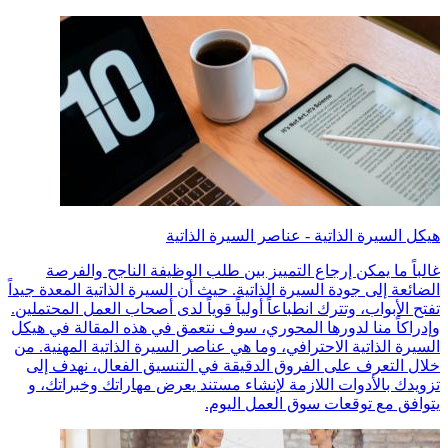
هيكل السيرة الذاتية - عناصر السيرة الذاتية
غالباً ما يمكن إرجاع التمييز بين طلب الوظيفة الناجح والفرصة
الضائعة إلى جودة السيرة الذاتية. حيث أن السيرة الذاتية المعدة جيداً
تفتح الأبواب، وتترك انطباعاً أولياً قوياً لدى أصحاب العمل المحتملين.
وإدراكاً منا لدورها المحوري، سوف نتعمق في هذه المقالة في هيكل
السيرة الذاتية الاحترافي، وما هي عناصر السيرة الذاتية المهنية. من
خلال التعرف على الفروق الدقيقة في التنسيق الفعال، نهدف إلى
تزويدك بالأدوات اللازمة لإنشاء مستند يعرض مهاراتك وخبراتك، و
يتوافق مع توقعات سوق العمل اليوم.