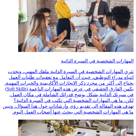
المهارات الشخصية في السيرة الذاتية
تثري المهارات الشخصية في السيرة الذاتية ملفك المهني، وتجذب
انتباه مدراء التوظيف. حيث أن التعامل مع تعقيدات طلبات العمل
يحتاج إلى أكثر من مجرد ذكر الإنجازات الأكاديمية والخبرات المهنية.
يكمن الفارق الحقيقي في عرض هذه المهارات الناعمة (Soft Skills)
في سيرتك الذاتية بشكل يوضح قدراتك الشاملة في مكان العمل.
لكن، ما هي المهارات الشخصية التي تكتب في السيرة الذاتية؟
تهدف هذه المقالة إلى تقديم رؤى وإرشادات حول هذا السؤال، وتبين
ما هي المهارات الشخصية التي يبحث عنها أصحاب العمل اليوم.