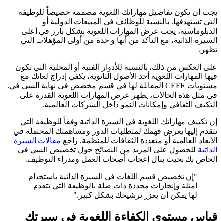
يجب أن تكون تفاصيل مهاراتك اللغوية مصممة خصيصاً للوظيفة
التي تستهدفها. بالنسبة للوظائف في المبيعات الدولية أو
الدبلوماسية، يجب عرض المهارات اللغوية بشكل بارز في أعلى
السيرة الذاتية، مع التأكد من أنها واحدة من أولى المؤهلات التي
تظهر.
على العكس من ذلك، بالنسبة للأدوار الفنية أو المحلية التي تكون
فيها المهارات اللغوية أحد الأصول الثانوية، يكفي إدراج لغاتك مع
مستويات CEFR المقابلة لها في قسم مخصص في نهاية السي في.
في مثل هذه الحالات، يظهر عرض المهارات اللغوية القدرة على
التكيف الثقافي وإمكانات النمو داخل الشركات العالمية.
إن تكييف مهاراتك اللغوية في السيرة الذاتية وفقاً للوظيفة التي
تتقدم إليها يعرض فهمك لمتطلبات الدور ومساهمتك المحتملة في
الأبعاد العالمية أو متعددة الثقافات للمنظمة. راجع
مقالات السيرة
الذاتية
للحصول على المزيد من النصائح حول تخصيص السي في
الخاص بك بحيث ينال إعجاب أصحاب العمل ومدراء التوظيف.
"إن تخصيص قسم اللغات في السيرة الذاتية باستخدام
أمثلة وإنجازات محددة ذات صلة بالوظيفة التي تتقدم
لها يمكن أن يعزز ترشيحك بشكل كبير."
قياس مستوى الكفاءة اللغوية في سيرتك