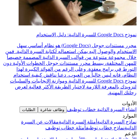
نموذج Google Docs للسيرة الذاتية: دليل الاستخدام
محرر مستندات جوجل (Google Docs) هو نظام أساسي سهل
الاستخدام والوصول إليه يمكن استعماله لكتابة السيرة الذاتية. فمن
خلال مجموعة متنوعة من قوالب السيرة الذاتية المصممة خصيصاً
للمهن المختلفة، يبسط محرر مستندات جوجل الخطوات الأولية دون
التورط في برامج معقدة. وعلى الرغم من الفوائد الكبيرة لهذا
النظام، فإنه ليس خالياً من العيوب. دعنا نناقش كيفية استخدام
نموذج Google Docs للسيرة الذاتية وموازنة الإيجابيات والسلبيات
لتزويدك بالمعرفة اللازمة لاختيار الطريقة الأكثر فعالية لعرض
رحلتك المهنية.
الأدوات
إنشاء السيرة الذاتية
خطاب توظيف
وظائف شاغرة
الطلبات
الموارد
نماذج السيرة الذاتية
أمثلة السيرة الذاتية
مقالات عن السيرة
الذاتية
نماذج خطاب توظيف
أمثلة خطاب توظيف
الدعم