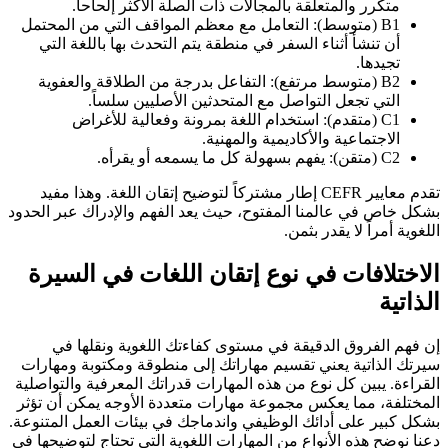
متكرر والمتعلقة بالمجالات ذات الصلة الأكثر إلحاحاً.
B1 (متوسط): التعامل مع معظم المواقف التي من المحتمل
أن تنشأ أثناء السفر في منطقة يتم التحدث بها باللغة التي
تجيدها.
B2 (متوسط مرتفع): التفاعل بدرجة من الطلاقة والعفوية
التي تجعل التواصل مع المتحدثين الأصليين سلساً.
C1 (متقدم): استخدام اللغة بمرونة وفعالية للأغراض
الاجتماعية والأكاديمية والمهنية.
C2 (متقن): يفهم بسهولة كل ما يسمعه أو يقرأه.
تقدم معايير CEFR إطار مشتركاً لتوضيح إتقان اللغة. وهذا مفيد
بشكل خاص في عالمنا المفتوح، حيث يعد الفهم والإدراك عبر الحدود
اللغوية أمراً لا يقدر بثمن.
الاختلافات في نوع إتقان اللغات في السيرة
الذاتية
إن فهم الفروق الدقيقة في مستوى كفاءتك اللغوية ونقلها في
سيرتك الذاتية يعني تقسيم مهاراتك إلى منطوقة ومكتوبة ومهارات
القراءة. يبين كل نوع من هذه المهارات قدراتك المعرفية والتواصلية
المختلفة، مما يعكس مجموعة مهارات متعددة الأوجه يمكن أن تؤثر
بشكل كبير على أدائك الوظيفي واندماجك في بيئات العمل المتنوعة.
دعنا نوضح هذه الأنواع من المهارات اللغوية التي تحتاج لتوضيحها في