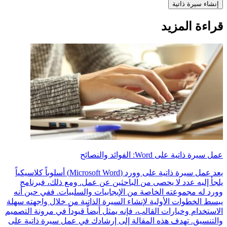
إنشاء سيرة ذاتية
قراءة المزيد
عمل سيرة ذاتية على Word: الفوائد والنصائح
يعد عمل سيرة ذاتية على وورد (Microsoft Word) أسلوباً كلاسيكياً
يلجأ إليه عدد لا يحصى من الباحثين عن عمل. ومع ذلك، فبرنامج
وورد له مجموعته الخاصة من الإيجابيات والسلبيات. ففي حين أنه
يبسط الخطوات الأولية لإنشاء السيرة الذاتية من خلال واجهته سهلة
الاستخدام وخيارات القالب، فإنه يمثل أيضاً قيوداً في مرونة التصميم
والتنسيق. تهدف هذه المقالة إلى إرشادك في عمل سيرة ذاتية على