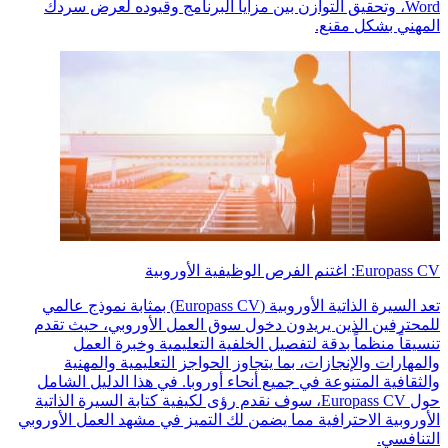
Word، وتحقيق التوازن بين مزايا البرنامج وقيوده لعرض سردك
المهني بشكل مقنع.
Europass CV: اغتنم الفرص الوظيفية الأوروبية
تعد السيرة الذاتية الأوروبية (Europass CV) بمثابة نموذج عالمي
للمحترفين الذين يريدون دخول سوق العمل الأوروبي، حيث تقدم
تنسيقاً منظماً بدقة لتفصيل الخلفية التعليمية وخبرة العمل
والمهارات والإنجازات، بما يتجاوز الحواجز التعليمية والمهنية
والثقافية المتنوعة في جميع أنحاء أوروبا. في هذا الدليل الشامل
حول Europass CV، سوف نقدم رؤى لكيفية كتابة السيرة الذاتية
الأوروبية الاحترافية مما يضمن لك التميز في مشهد العمل الأوروبي
التنافسي.