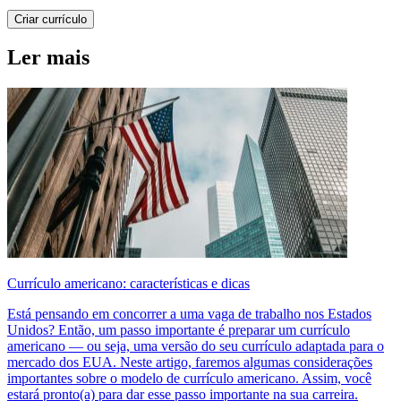
Criar currículo
Ler mais
Currículo americano: características e dicas
Está pensando em concorrer a uma vaga de trabalho nos Estados
Unidos? Então, um passo importante é preparar um currículo
americano — ou seja, uma versão do seu currículo adaptada para o
mercado dos EUA. Neste artigo, faremos algumas considerações
importantes sobre o modelo de currículo americano. Assim, você
estará pronto(a) para dar esse passo importante na sua carreira.