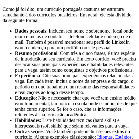
Como já foi dito, um currículo português costuma ter estrutura
semelhante à dos currículos brasileiros. Em geral, ele está dividido
da seguinte forma:
Dados pessoais
: Incluem seu nome e sobrenome, local onde
mora e meios de contato — telefone celular e endereço de e-
mail. Também é possível mencionar seu perfil do LinkedIn
e/ou o endereço para um portfólio ou site pessoal.
Resumo profissional
: Com três a cinco frases, é uma espécie
de introdução ao seu currículo. Em texto corrido, você precisa
destacar suas principais experiências e habilidades relevantes
para a vaga, assim como conquistas e objetivos profissionais.
Experiência
: Cite suas principais experiências relacionadas à
vaga. Em cada item, inclua o nome da empresa e do cargo, o
período em que trabalhou e um resumo das responsabilidades
e realizações ao longo desse tempo.
Educação
: Não é necessário citar que você tem ensino médio
e/ou fundamental, tampouco a escola onde estudou, desde que
tenha curso superior. Se for o caso, cite as informações
referentes à sua formação acadêmica.
Habilidades
: Liste habilidades técnicas (hard skills) e
interpessoais (soft skills) que sejam relevantes para a vaga.
Outras seções
: Você também pode incluir seções extras no
currículo. Alguns exemplos clássicos são:
Idiomas
,
Estágios
,