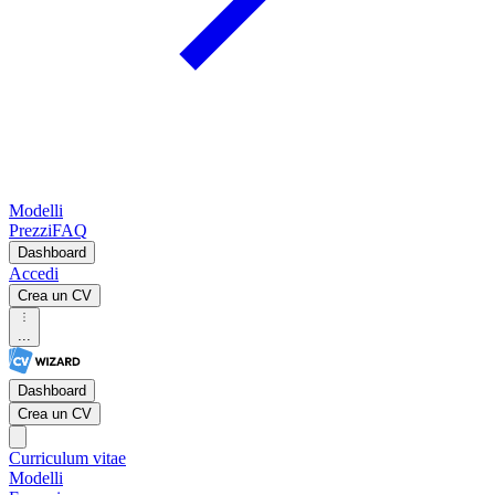
Modelli
Prezzi
FAQ
Dashboard
Accedi
Crea un CV
...
Dashboard
Crea un CV
Curriculum vitae
Modelli