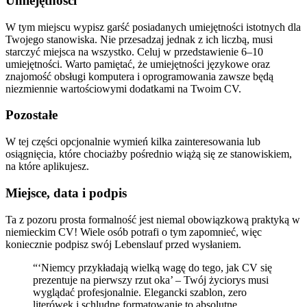
Umiejętności
W tym miejscu wypisz garść posiadanych umiejętności istotnych dla
Twojego stanowiska. Nie przesadzaj jednak z ich liczbą, musi
starczyć miejsca na wszystko. Celuj w przedstawienie 6–10
umiejętności. Warto pamiętać, że umiejętności językowe oraz
znajomość obsługi komputera i oprogramowania zawsze będą
niezmiennie wartościowymi dodatkami na Twoim CV.
Pozostałe
W tej części opcjonalnie wymień kilka zainteresowania lub
osiągnięcia, które chociażby pośrednio wiążą się ze stanowiskiem,
na które aplikujesz.
Miejsce, data i podpis
Ta z pozoru prosta formalność jest niemal obowiązkową praktyką w
niemieckim CV! Wiele osób potrafi o tym zapomnieć, więc
koniecznie podpisz swój Lebenslauf przed wysłaniem.
“‘Niemcy przykładają wielką wagę do tego, jak CV się
prezentuje na pierwszy rzut oka’ – Twój życiorys musi
wyglądać profesjonalnie. Elegancki szablon, zero
literówek i schludne formatowanie to absolutne