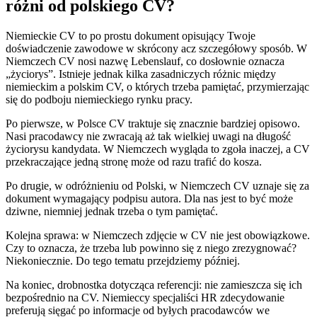
różni od polskiego CV?
Niemieckie CV to po prostu dokument opisujący Twoje
doświadczenie zawodowe w skrócony acz szczegółowy sposób. W
Niemczech CV nosi nazwę Lebenslauf, co dosłownie oznacza
„życiorys”. Istnieje jednak kilka zasadniczych różnic między
niemieckim a polskim CV, o których trzeba pamiętać, przymierzając
się do podboju niemieckiego rynku pracy.
Po pierwsze, w Polsce CV traktuje się znacznie bardziej opisowo.
Nasi pracodawcy nie zwracają aż tak wielkiej uwagi na długość
życiorysu kandydata. W Niemczech wygląda to zgoła inaczej, a CV
przekraczające jedną stronę może od razu trafić do kosza.
Po drugie, w odróżnieniu od Polski, w Niemczech CV uznaje się za
dokument wymagający podpisu autora. Dla nas jest to być może
dziwne, niemniej jednak trzeba o tym pamiętać.
Kolejna sprawa: w Niemczech zdjęcie w CV nie jest obowiązkowe.
Czy to oznacza, że trzeba lub powinno się z niego zrezygnować?
Niekoniecznie. Do tego tematu przejdziemy później.
Na koniec, drobnostka dotycząca referencji: nie zamieszcza się ich
bezpośrednio na CV. Niemieccy specjaliści HR zdecydowanie
preferują sięgać po informacje od byłych pracodawców we