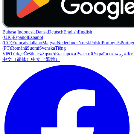
Bahasa Indonesia
Dansk
Deutsch
English
English
(UK)
Español
Español
(CO)
Français
Italiano
Magyar
Nederlands
Norsk
Polski
Português
Portug
(PT)
Română
Suomi
Svenska
Tiếng
Việt
Türkçe
Čeština
ελληνικά
Български
Русский
Українська
العربية
ִית
中文（简体）
中文（繁體）