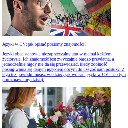
Języki w CV: jak opisać poziomy znajomości?
Języki obce stanowią niezaprzeczalny atut w niemal każdym
życiorysie. Ich znajomość jest zwyczajnie bardzo przydatna, a
jednocześnie nigdy nie da się przewidzieć, kiedy zdolność
posługiwania się danym językiem obcym do czegoś nam posłuży. Z
tego też powodu musisz wiedzieć, jak wpisać języki w CV – i o tym
porozmawiamy dzisiaj.