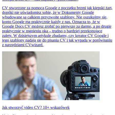
CV stworzone za pomocą Google z początku brzmi jak kiepski żart,
dopóki nie uświadomisz sobie, że w Dokumenty Google
wbudowane są całkiem przyzwoite szablony. Nie oszukujmy się,
konto Google ma praktycznie każdy z nas. Oznacza to, że w
Google Docs CV możesz zrobić po pierwsze za darmo, a po drugie
praktycznie w mgnieniu oka – trudno o bardziej przekonujące
zalety. W dzisiejszym artykule zbadamy, czy kreator CV Google i
jego szablony nadają się do pisania CV i jak wypada w porównaniu
z narzędziami CVwizard.
Jak stworzyć video CV? 10+ wskazówek