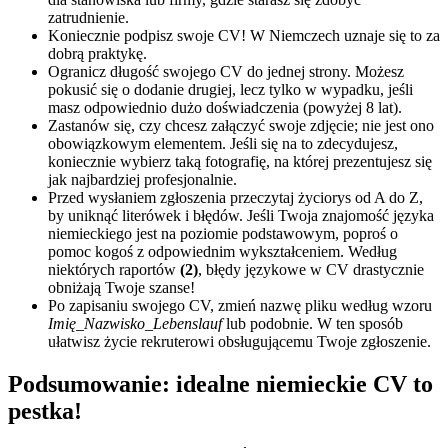
zatrudnienie.
Koniecznie podpisz swoje CV! W Niemczech uznaje się to za
dobrą praktykę.
Ogranicz długość swojego CV do jednej strony. Możesz
pokusić się o dodanie drugiej, lecz tylko w wypadku, jeśli
masz odpowiednio dużo doświadczenia (powyżej 8 lat).
Zastanów się, czy chcesz załączyć swoje zdjęcie; nie jest ono
obowiązkowym elementem. Jeśli się na to zdecydujesz,
koniecznie wybierz taką fotografię, na której prezentujesz się
jak najbardziej profesjonalnie.
Przed wysłaniem zgłoszenia przeczytaj życiorys od A do Z,
by uniknąć literówek i błędów. Jeśli Twoja znajomość języka
niemieckiego jest na poziomie podstawowym, poproś o
pomoc kogoś z odpowiednim wykształceniem. Według
niektórych raportów
(2)
, błędy językowe w CV drastycznie
obniżają Twoje szanse!
Po zapisaniu swojego CV, zmień nazwę pliku według wzoru
Imię_Nazwisko_Lebenslauf
lub podobnie. W ten sposób
ułatwisz życie rekruterowi obsługującemu Twoje zgłoszenie.
Podsumowanie: idealne niemieckie CV to
pestka!