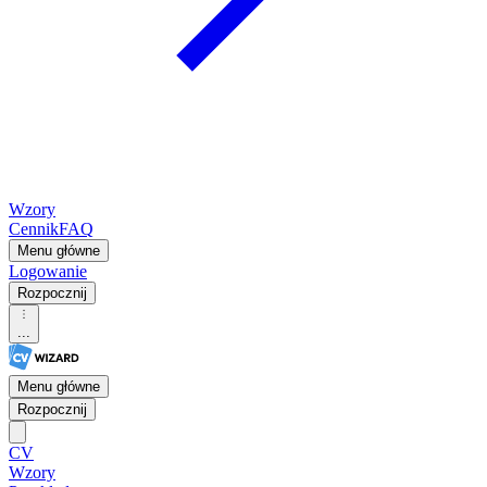
Wzory
Cennik
FAQ
Menu główne
Logowanie
Rozpocznij
...
Menu główne
Rozpocznij
CV
Wzory