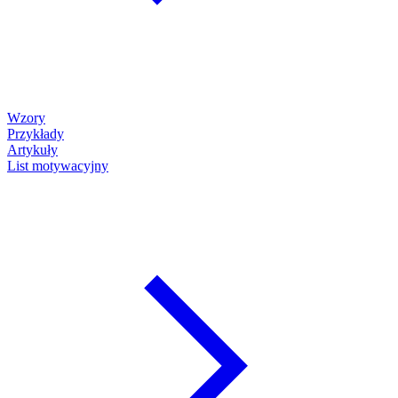
Wzory
Przykłady
Artykuły
List motywacyjny