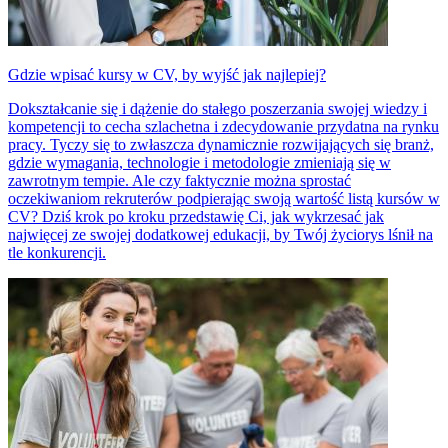
Gdzie wpisać kursy w CV, by wyjść jak najlepiej?
Dokształcanie się i dążenie do stałego poszerzania swojej wiedzy i
kompetencji to cecha szlachetna i zdecydowanie przydatna na rynku
pracy. Tyczy się to zwłaszcza dynamicznie rozwijających się branż,
gdzie wymagania, technologie i metodologie zmieniają się w
zawrotnym tempie. Ale czy faktycznie można sprostać
oczekiwaniom rekruterów podpierając swoją wartość listą kursów w
CV? Dziś krok po kroku przedstawię Ci, jak wykrzesać jak
najwięcej ze swojej dodatkowej edukacji, by Twój życiorys lśnił na
tle konkurencji.