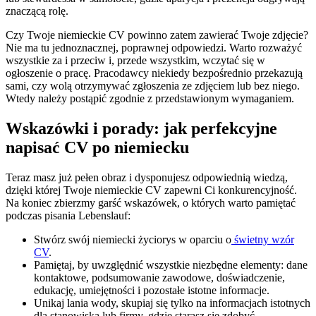
znaczącą rolę.
Czy Twoje niemieckie CV powinno zatem zawierać Twoje zdjęcie?
Nie ma tu jednoznacznej, poprawnej odpowiedzi. Warto rozważyć
wszystkie za i przeciw i, przede wszystkim, wczytać się w
ogłoszenie o pracę. Pracodawcy niekiedy bezpośrednio przekazują
sami, czy wolą otrzymywać zgłoszenia ze zdjęciem lub bez niego.
Wtedy należy postąpić zgodnie z przedstawionym wymaganiem.
Wskazówki i porady: jak perfekcyjne
napisać CV po niemiecku
Teraz masz już pełen obraz i dysponujesz odpowiednią wiedzą,
dzięki której Twoje niemieckie CV zapewni Ci konkurencyjność.
Na koniec zbierzmy garść wskazówek, o których warto pamiętać
podczas pisania Lebenslauf:
Stwórz swój niemiecki życiorys w oparciu o
świetny wzór
CV
.
Pamiętaj, by uwzględnić wszystkie niezbędne elementy: dane
kontaktowe, podsumowanie zawodowe, doświadczenie,
edukację, umiejętności i pozostałe istotne informacje.
Unikaj lania wody, skupiaj się tylko na informacjach istotnych
dla stanowiska lub firmy, gdzie starasz się zdobyć