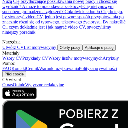
Nużą Cię przytłaczające poszukiwania nowej pracy i chcesz się
wyróżnić? A może to pracodawca zaskoczył Cię nietypowym
sposobem gromadzenia zgłoszeń? Cokolwiek skłoniło Cię do tego,
by stworzyć video CV, jedno jest pewne: sposób przygotowania go
znacznie różni się od typowego, tekstowego życiorysu. By nakreślić
Ci, czym dokładnie jest i jak nagrać video CV, stworzyliśmy
niniejszy poradnik.
Narzędzia
Utwórz CV
List motywacyjny
Oferty pracy
Aplikacje o pracę
Materiały
Wzory CV
Przykłady CV
Wzory listów motywacyjnych
Artykuły
Pomoc
FAQ
Kontakt
Cennik
Warunki użytkowania
Polityka prywatności
Pliki cookie
CVwizard
O nas
Opinie
Wytyczne redakcyjne