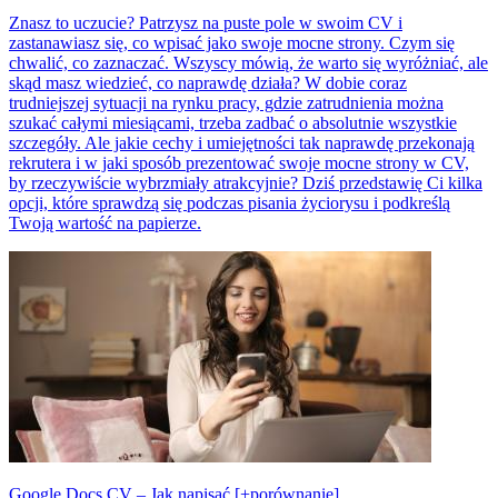
Znasz to uczucie? Patrzysz na puste pole w swoim CV i
zastanawiasz się, co wpisać jako swoje mocne strony. Czym się
chwalić, co zaznaczać. Wszyscy mówią, że warto się wyróżniać, ale
skąd masz wiedzieć, co naprawdę działa? W dobie coraz
trudniejszej sytuacji na rynku pracy, gdzie zatrudnienia można
szukać całymi miesiącami, trzeba zadbać o absolutnie wszystkie
szczegóły. Ale jakie cechy i umiejętności tak naprawdę przekonają
rekrutera i w jaki sposób prezentować swoje mocne strony w CV,
by rzeczywiście wybrzmiały atrakcyjnie? Dziś przedstawię Ci kilka
opcji, które sprawdzą się podczas pisania życiorysu i podkreślą
Twoją wartość na papierze.
Google Docs CV – Jak napisać [+porównanie]