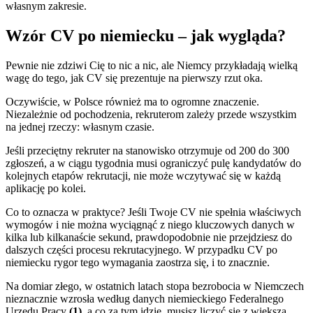
własnym zakresie.
Wzór CV po niemiecku – jak wygląda?
Pewnie nie zdziwi Cię to nic a nic, ale Niemcy przykładają wielką
wagę do tego, jak CV się prezentuje na pierwszy rzut oka.
Oczywiście, w Polsce również ma to ogromne znaczenie.
Niezależnie od pochodzenia, rekruterom zależy przede wszystkim
na jednej rzeczy: własnym czasie.
Jeśli przeciętny rekruter na stanowisko otrzymuje od 200 do 300
zgłoszeń, a w ciągu tygodnia musi ograniczyć pulę kandydatów do
kolejnych etapów rekrutacji, nie może wczytywać się w każdą
aplikację po kolei.
Co to oznacza w praktyce? Jeśli Twoje CV nie spełnia właściwych
wymogów i nie można wyciągnąć z niego kluczowych danych w
kilka lub kilkanaście sekund, prawdopodobnie nie przejdziesz do
dalszych części procesu rekrutacyjnego. W przypadku CV po
niemiecku rygor tego wymagania zaostrza się, i to znacznie.
Na domiar złego, w ostatnich latach stopa bezrobocia w Niemczech
nieznacznie wzrosła według danych niemieckiego Federalnego
Urzędu Pracy
(1)
, a co za tym idzie, musisz liczyć się z większą