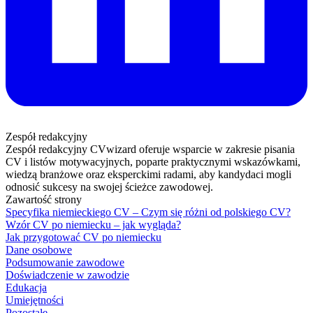
Zespół redakcyjny
Zespół redakcyjny CVwizard oferuje wsparcie w zakresie pisania
CV i listów motywacyjnych, poparte praktycznymi wskazówkami,
wiedzą branżowe oraz eksperckimi radami, aby kandydaci mogli
odnosić sukcesy na swojej ścieżce zawodowej.
Zawartość strony
Specyfika niemieckiego CV – Czym się różni od polskiego CV?
Wzór CV po niemiecku – jak wygląda?
Jak przygotować CV po niemiecku
Dane osobowe
Podsumowanie zawodowe
Doświadczenie w zawodzie
Edukacja
Umiejętności
Pozostałe