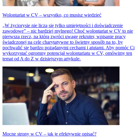
Wolontariat w CV – wszystko, co musisz wiedzieć
„W życiorysie nie liczą się tylko umiejętności i doświadczenie
zawodowe” – nic bardziej mylnego! Choć wolontariat w CV to nie
pierwsza rzecz, na którą zwróci uwagę rekruter, wpisanie pracy
świadczonej na cele charytatywne to świetny sposób na to, by
pochwalić się bardzo pożądanymi cechami i atutami. Aby pomóc Ci
wykorzystać ogromny potencjał wolontariatu w CV, omówimy ten
temat od A do Z w dzisiejszym artykule.
Mocne strony w CV – jak je efektywnie opisać?