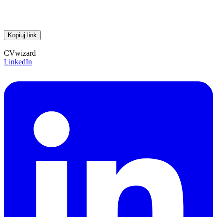
Kopiuj link
CVwizard
LinkedIn