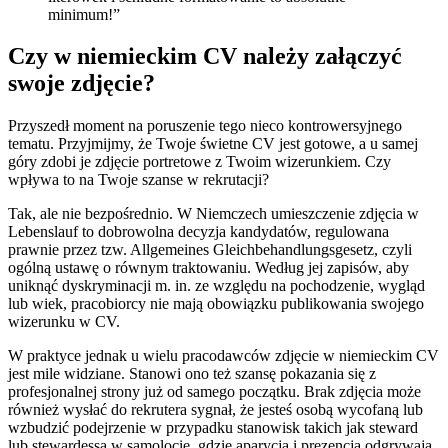
minimum!”
Czy w niemieckim CV należy załączyć
swoje zdjęcie?
Przyszedł moment na poruszenie tego nieco kontrowersyjnego
tematu. Przyjmijmy, że Twoje świetne CV jest gotowe, a u samej
góry zdobi je zdjęcie portretowe z Twoim wizerunkiem. Czy
wpływa to na Twoje szanse w rekrutacji?
Tak, ale nie bezpośrednio. W Niemczech umieszczenie zdjęcia w
Lebenslauf to dobrowolna decyzja kandydatów, regulowana
prawnie przez tzw. Allgemeines Gleichbehandlungsgesetz, czyli
ogólną ustawę o równym traktowaniu. Według jej zapisów, aby
uniknąć dyskryminacji m. in. ze względu na pochodzenie, wygląd
lub wiek, pracobiorcy nie mają obowiązku publikowania swojego
wizerunku w CV.
W praktyce jednak u wielu pracodawców zdjęcie w niemieckim CV
jest mile widziane. Stanowi ono też szansę pokazania się z
profesjonalnej strony już od samego początku. Brak zdjęcia może
również wysłać do rekrutera sygnał, że jesteś osobą wycofaną lub
wzbudzić podejrzenie w przypadku stanowisk takich jak steward
lub stewardessa w samolocie, gdzie aparycja i prezencja odgrywają