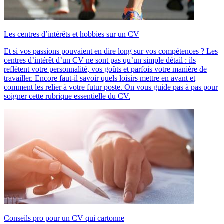
Les centres d’intérêts et hobbies sur un CV
Et si vos passions pouvaient en dire long sur vos compétences ? Les
centres d’intérêt d’un CV ne sont pas qu’un simple détail : ils
reflètent votre personnalité, vos goûts et parfois votre manière de
travailler. Encore faut-il savoir quels loisirs mettre en avant et
comment les relier à votre futur poste. On vous guide pas à pas pour
soigner cette rubrique essentielle du CV.
Conseils pro pour un CV qui cartonne