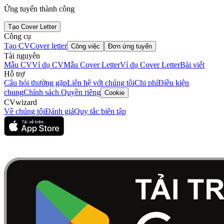
Ứng tuyển thành công
Tạo Cover Letter
Công cụ
Tạo CV
Cover letter
Công việc
Đơn ứng tuyển
Tài nguyên
Mẫu CV
Ví dụ CV
Mẫu Cover Letter
Ví dụ Cover Letter
Bài viết
Hỗ trợ
Câu hỏi thường gặp
Liên hệ với chúng tôi
Chi phí
Điều kiện
chung
Chính sách Quyền riêng
Cookie
CVwizard
Về chúng tôi
Đánh giá
Quy tắc biên tập