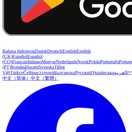
Bahasa Indonesia
Dansk
Deutsch
English
English
(UK)
Español
Español
(CO)
Français
Italiano
Magyar
Nederlands
Norsk
Polski
Português
Portug
(PT)
Română
Suomi
Svenska
Tiếng
Việt
Türkçe
Čeština
ελληνικά
Български
Русский
Українська
العربية
ִית
中文（简体）
中文（繁體）