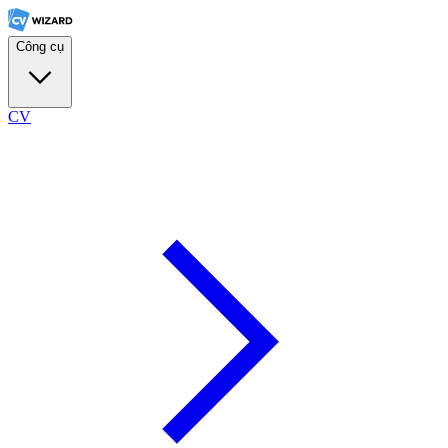
Công cụ
CV