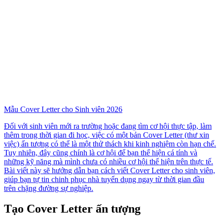
Mẫu Cover Letter cho Sinh viên 2026
Đối với sinh viên mới ra trường hoặc đang tìm cơ hội thực tập, làm
thêm trong thời gian đi học, việc có một bản Cover Letter (thư xin
việc) ấn tượng có thể là một thử thách khi kinh nghiệm còn hạn chế.
Tuy nhiên, đây cũng chính là cơ hội để bạn thể hiện cá tính và
những kỹ năng mà mình chưa có nhiều cơ hội thể hiện trên thực tế.
Bài viết này sẽ hướng dẫn bạn cách viết Cover Letter cho sinh viên,
giúp bạn tự tin chinh phục nhà tuyển dụng ngay từ thời gian đầu
trên chặng đường sự nghiệp.
Tạo Cover Letter ấn tượng