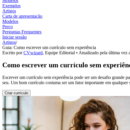
Modelos
Exemplos
Artigos
Carta de apresentação
Modelos
Preço
Perguntas Frequentes
Iniciar sessão
Artigos
/
Guia: Como escrever um currículo sem experiência
Escrito por
CVwizard
,
Equipe Editorial
• Atualizado pela última vez 
Como escrever um currículo sem experiên
Escrever um currículo sem experiência pode ser um desafio grande par
seu. Um bom currículo costuma ser um fator importante em qualquer se
Criar currículo