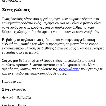
περιγραφών.
Ξένες γλώσσες
Ένας βασικός λόγος που η γνώση αγγλικών συγκαταλέγεται στα
επιθυμητά προσόντα ενός μάγειρα -αν και δεν είναι ο μόνος- είναι
το γεγονός ότι στις κουζίνες συχνά δουλεύουν άνθρωποι από
διάφορες χώρες, οπότε θα πρέπει να μπορούν να συνεννοηθούν.
Βεβαίως, τα αγγλικά είναι χρήσιμα και για την επαγγελματική
εξέλιξή του, καθώς του δίνουν πρόσβαση σε μεγαλύτερο εύρος
εκπαιδευτικού υλικού, σε διεθνείς διαγωνισμούς ή και σε ευκαιρίες
εργασίας στο εξωτερικό.
Συχνά, μια δεύτερη ξένη γλώσσα (ιδίως τα γαλλικά) αποτελεί
επιπλέον προσόν, δίνοντας πόντους στο βιογραφικό σας. Μην
αμελήσετε, λοιπόν, να δηλώσετε τις
ξένες γλώσσες
που γνωρίζετε
και το επίπεδο της επάρκειάς σας σε αυτές.
Παράδειγμα:
Ξένες γλώσσες
Αγγλικά – Άπταιστα
Γαλλικά – Καλά