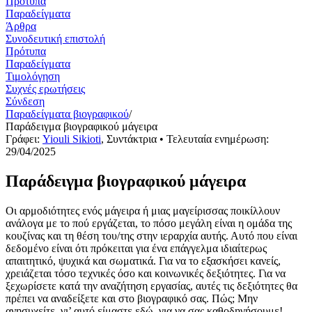
Πρότυπα
Παραδείγματα
Άρθρα
Συνοδευτική επιστολή
Πρότυπα
Παραδείγματα
Τιμολόγηση
Συχνές ερωτήσεις
Σύνδεση
Παραδείγματα βιογραφικού
/
Παράδειγμα βιογραφικού μάγειρα
Γράφει:
Yiouli Sikioti
,
Συντάκτρια
• Τελευταία ενημέρωση:
29/04/2025
Παράδειγμα βιογραφικού μάγειρα
Οι αρμοδιότητες ενός μάγειρα ή μιας μαγείρισσας ποικίλλουν
ανάλογα με το πού εργάζεται, το πόσο μεγάλη είναι η ομάδα της
κουζίνας και τη θέση του/της στην ιεραρχία αυτής. Αυτό που είναι
δεδομένο είναι ότι πρόκειται για ένα επάγγελμα ιδιαίτερως
απαιτητικό, ψυχικά και σωματικά. Για να το εξασκήσει κανείς,
χρειάζεται τόσο τεχνικές όσο και κοινωνικές δεξιότητες. Για να
ξεχωρίσετε κατά την αναζήτηση εργασίας, αυτές τις δεξιότητες θα
πρέπει να αναδείξετε και στο βιογραφικό σας. Πώς; Μην
ανησυχείτε, γι’ αυτό είμαστε εδώ, για να σας καθοδηγήσουμε!