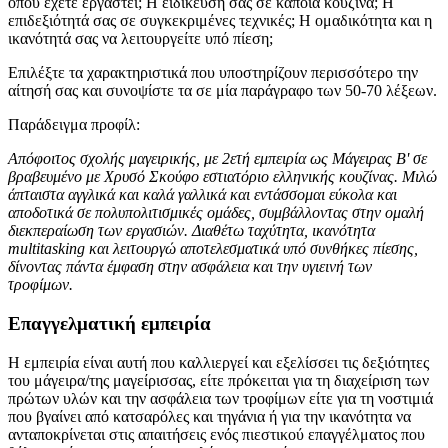
όπου έχετε εργαστεί; Η ειδίκευσή σας σε κάποια κουζίνα; Η
επιδεξιότητά σας σε συγκεκριμένες τεχνικές; Η ομαδικότητα και η
ικανότητά σας να λειτουργείτε υπό πίεση;
Επιλέξτε τα χαρακτηριστικά που υποστηρίζουν περισσότερο την
αίτησή σας και συνοψίστε τα σε μία παράγραφο των 50-70 λέξεων.
Παράδειγμα προφίλ:
Απόφοιτος σχολής μαγειρικής, με 2ετή εμπειρία ως Μάγειρας Β' σε
βραβευμένο με Χρυσό Σκούφο εστιατόριο ελληνικής κουζίνας. Μιλώ
άπταιστα αγγλικά και καλά γαλλικά και εντάσσομαι εύκολα και
αποδοτικά σε πολυπολιτισμικές ομάδες, συμβάλλοντας στην ομαλή
διεκπεραίωση των εργασιών. Διαθέτω ταχύτητα, ικανότητα
multitasking και λειτουργώ αποτελεσματικά υπό συνθήκες πίεσης,
δίνοντας πάντα έμφαση στην ασφάλεια και την υγιεινή των
τροφίμων.
Επαγγελματική εμπειρία
Η εμπειρία είναι αυτή που καλλιεργεί και εξελίσσει τις δεξιότητες
του μάγειρα/της μαγείρισσας, είτε πρόκειται για τη διαχείριση των
πρώτων υλών και την ασφάλεια των τροφίμων είτε για τη νοστιμιά
που βγαίνει από κατσαρόλες και τηγάνια ή για την ικανότητα να
ανταποκρίνεται στις απαιτήσεις ενός πιεστικού επαγγέλματος που