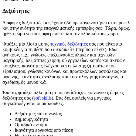
Δεξιότητες
Διάφορες δεξιότητές σας έχουν ήδη πρωταγωνιστήσει στο προφίλ
και στην ενότητα της επαγγελματικής εμπειρίας σας. Τώρα, όμως,
ήρθε η ώρα να τους αφιερώσετε και τον ολόδικό τους χώρο.
Φτιάξτε μία λίστα με τις
τεχνικές δεξιότητές
σας που είναι πιο
κομβικές για τη θέση που διεκδικείτε (περίπου πέντε). Εδώ
ανήκουν, π.χ., γνώσεις επεξεργασίας υλικών και τεχνικών
μαγειρικής, δεξιότητες χειρισμού εργαλείων κοπής και σκευών
κουζίνας, ικανότητες ελέγχου και επίλυσης ζητημάτων του
εξοπλισμού, γνώσεις κανόνων και πρωτοκόλλων ασφάλειας και
υγιεινής, ικανότητες ανάλυσης και κοστολόγησης συνταγών, ο
σχεδιασμός μενού κ.ά.
Έπειτα, φτιάξτε άλλη μία με τις αντίστοιχες κοινωνικές ή ήπιες
δεξιότητές σας (
soft skills
). Στις δημοφιλείς για μάγειρες
συγκαταλέγονται οι ακόλουθες:
Δεξιότητες επικοινωνίας
Δημιουργικότητα
Ομαδικό πνεύμα
Ικανότητα εργασίας υπό πίεση
Ηγετικές ικανότητες