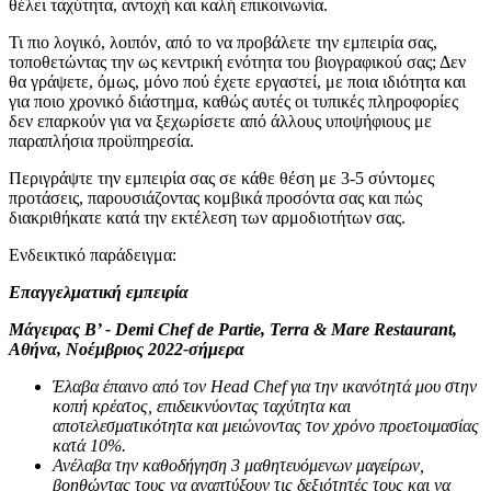
θέλει ταχύτητα, αντοχή και καλή επικοινωνία.
Τι πιο λογικό, λοιπόν, από το να προβάλετε την εμπειρία σας,
τοποθετώντας την ως κεντρική ενότητα του βιογραφικού σας; Δεν
θα γράψετε, όμως, μόνο πού έχετε εργαστεί, με ποια ιδιότητα και
για ποιο χρονικό διάστημα, καθώς αυτές οι τυπικές πληροφορίες
δεν επαρκούν για να ξεχωρίσετε από άλλους υποψήφιους με
παραπλήσια προϋπηρεσία.
Περιγράψτε την εμπειρία σας σε κάθε θέση με 3-5 σύντομες
προτάσεις, παρουσιάζοντας κομβικά προσόντα σας και πώς
διακριθήκατε κατά την εκτέλεση των αρμοδιοτήτων σας.
Ενδεικτικό παράδειγμα:
Επαγγελματική εμπειρία
Μάγειρας Β’ - Demi Chef de Partie, Terra & Mare Restaurant,
Αθήνα, Νοέμβριος 2022-σήμερα
Έλαβα έπαινο από τον Head Chef για την ικανότητά μου στην
κοπή κρέατος, επιδεικνύοντας ταχύτητα και
αποτελεσματικότητα και μειώνοντας τον χρόνο προετοιμασίας
κατά 10%.
Ανέλαβα την καθοδήγηση 3 μαθητευόμενων μαγείρων,
βοηθώντας τους να αναπτύξουν τις δεξιότητές τους και να