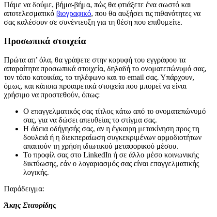
Πάμε να δούμε, βήμα-βήμα, πώς θα φτιάξετε ένα σωστό και
αποτελεσματικό
βιογραφικό
, που θα αυξήσει τις πιθανότητες να
σας καλέσουν σε συνέντευξη για τη θέση που επιθυμείτε.
Προσωπικά στοιχεία
Πρώτα απ’ όλα, θα γράψετε στην κορυφή του εγγράφου τα
απαραίτητα προσωπικά στοιχεία, δηλαδή το ονοματεπώνυμό σας,
τον τόπο κατοικίας, το τηλέφωνο και το email σας. Υπάρχουν,
όμως, και κάποια προαιρετικά στοιχεία που μπορεί να είναι
χρήσιμο να προστεθούν, όπως:
Ο επαγγελματικός σας τίτλος κάτω από το ονοματεπώνυμό
σας, για να δώσει απευθείας το στίγμα σας.
Η άδεια οδήγησής σας, αν η έγκαιρη μετακίνηση προς τη
δουλειά ή η διεκπεραίωση συγκεκριμένων αρμοδιοτήτων
απαιτούν τη χρήση ιδιωτικού μεταφορικού μέσου.
Το προφίλ σας στο LinkedIn ή σε άλλο μέσο κοινωνικής
δικτύωσης, εάν ο λογαριασμός σας είναι επαγγελματικής
λογικής.
Παράδειγμα:
Άκης Σταυρίδης