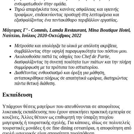
ενσωματωθούν στην ομάδα.
Τηρώ απαρέγκλιτα τους κανόνες ασφάλειας και υγιεινής
τροφίμων, επιδεικνύοντας προσοχή στη λεπτομέρεια και
εξασφαλίζοντας ένα πεντακάθαρο περιβάλλον εργασίας.
Μάγειρας Γ’ - Commis, Lamda Restaurant, Mina Boutique Hotel,
Ναύπλιο, Ιούλιος 2020-Οκτώβριος 2022
Μετρούσα και υπολόγιζα τα υλικά με απόλυτη ακρίβεια,
συμβάλλοντας στην υψηλή παραγωγικότητα του πόστου μου.
Ακολουθούσα πιστά τις οδηγίες του Chef de Partie,
διασφαλίζοντας τη συνεπή ποιότητα των πιάτων και την πλήρη
συμμόρφωση με τα πρότυπα του εστιατορίου.
Διαθέτοντας ενθουσιασμό και όρεξη για μάθηση,
ανταποκρίθηκα πλήρως σε απαιτητικά ωράρια, διατηρώντας
πάντα θετική διάθεση.
Εκπαίδευση
Υπάρχουν θέσεις μαγείρων που απευθύνονται σε αποφοίτους
λυκειακής εκπαίδευσης που έχουν αποκτήσει πρακτική εμπειρία σε
κουζίνες. Άλλες θέτουν ως επιθυμητή την ύπαρξη πτυχίου
μαγειρικής ή τουριστικής σχολής. Για κάποιες, ιδίως σε πολυτελείς
τουριστικές μονάδες ή σε fine dining εστιατόρια, η αποφοίτηση από
σχολή μαγειρικής είναι απαραίτητη προϋπόθεση.