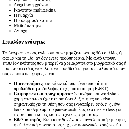
Διαχείριση χρόνου
Ικανότητα multitasking
Πειθαρχία
Προσαρμοστικότητα
Μεθοδικότητα
Αντοχή
Επιπλέον ενότητες
Το βιογραφικό σας ενδείκνυται να μην ξεπερνά τις δύο σελίδες ή
ακόμα και τη μία, αν δεν έχετε προϋπηρεσία. Με αυτό υπόψη,
επιπλέον ενότητες που μπορεί να χρειάζονται στο βιογραφικό σας ή
που μπορεί εσείς να θέλετε να προσθέσετε για το εμπλουτίσετε αν
σας περισσεύει χώρος, είναι:
Πιστοποιήσεις
, ειδικά αν κάποια είναι απαραίτητη
προϋπόθεση πρόσληψης (π.χ., πιστοποίηση ΕΦΕΤ).
Επιμορφωτικά προγράμματα
: Σεμινάρια και workshops,
χάρη στα οποία έχετε αποκτήσει δεξιότητες που είναι
σημαντικές για τη θέση που σας ενδιαφέρει, από, π.χ., ένα
hands on σεμινάριο Japanese sushi έως ένα masterclass για
τις premium κοπές και τις τεχνικές ψησίματος.
Εθελοντισμός
: Ειδικά αν δεν έχετε επαγγελματική εμπειρία,
η εθελοντική συνεισφορά, π.χ., σε κοινωνικές κουζίνες θα