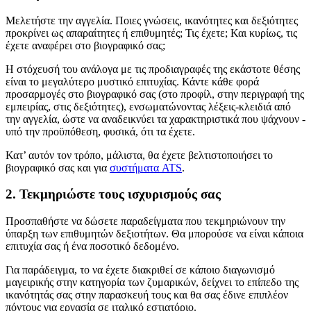
Μελετήστε την αγγελία. Ποιες γνώσεις, ικανότητες και δεξιότητες
προκρίνει ως απαραίτητες ή επιθυμητές; Τις έχετε; Και κυρίως, τις
έχετε αναφέρει στο βιογραφικό σας;
Η στόχευσή του ανάλογα με τις προδιαγραφές της εκάστοτε θέσης
είναι το μεγαλύτερο μυστικό επιτυχίας. Κάντε κάθε φορά
προσαρμογές στο βιογραφικό σας (στο προφίλ, στην περιγραφή της
εμπειρίας, στις δεξιότητες), ενσωματώνοντας λέξεις-κλειδιά από
την αγγελία, ώστε να αναδεικνύει τα χαρακτηριστικά που ψάχνουν -
υπό την προϋπόθεση, φυσικά, ότι τα έχετε.
Κατ’ αυτόν τον τρόπο, μάλιστα, θα έχετε βελτιστοποιήσει το
βιογραφικό σας και για
συστήματα ATS
.
2. Τεκμηριώστε τους ισχυρισμούς σας
Προσπαθήστε να δώσετε παραδείγματα που τεκμηριώνουν την
ύπαρξη των επιθυμητών δεξιοτήτων. Θα μπορούσε να είναι κάποια
επιτυχία σας ή ένα ποσοτικό δεδομένο.
Για παράδειγμα, το να έχετε διακριθεί σε κάποιο διαγωνισμό
μαγειρικής στην κατηγορία των ζυμαρικών, δείχνει το επίπεδο της
ικανότητάς σας στην παρασκευή τους και θα σας έδινε επιπλέον
πόντους για εργασία σε ιταλικό εστιατόριο.