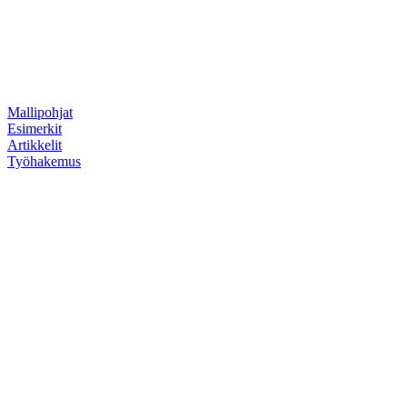
Mallipohjat
Esimerkit
Artikkelit
Työhakemus