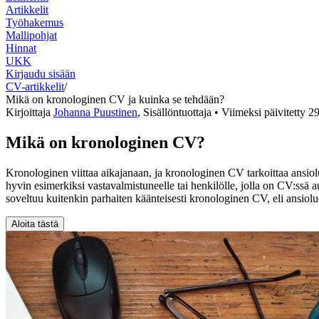
Artikkelit
Työhakemus
Mallipohjat
Hinnat
UKK
Kirjaudu sisään
CV-artikkelit
/
Mikä on kronologinen CV ja kuinka se tehdään?
Kirjoittaja
Johanna Puustinen
,
Sisällöntuottaja
• Viimeksi päivitetty
29
Mikä on kronologinen CV?
Kronologinen viittaa aikajanaan, ja kronologinen CV tarkoittaa ansio
hyvin esimerkiksi vastavalmistuneelle tai henkilölle, jolla on CV:ssä
soveltuu kuitenkin parhaiten käänteisesti kronologinen CV, eli ansiolue
Aloita tästä