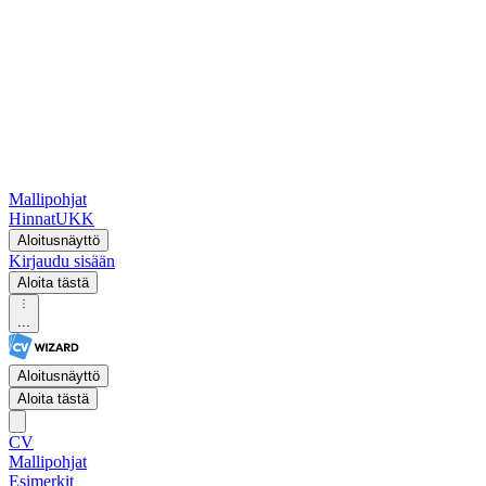
Mallipohjat
Hinnat
UKK
Aloitusnäyttö
Kirjaudu sisään
Aloita tästä
...
Aloitusnäyttö
Aloita tästä
CV
Mallipohjat
Esimerkit